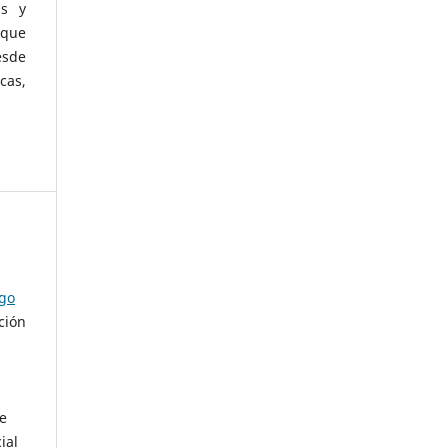
as y
 que
esde
cas,
ago
ción
de
ial