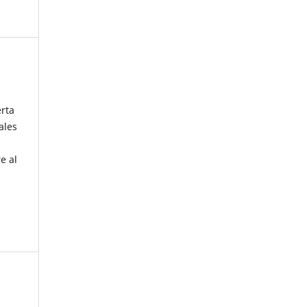
erta
ales
e al