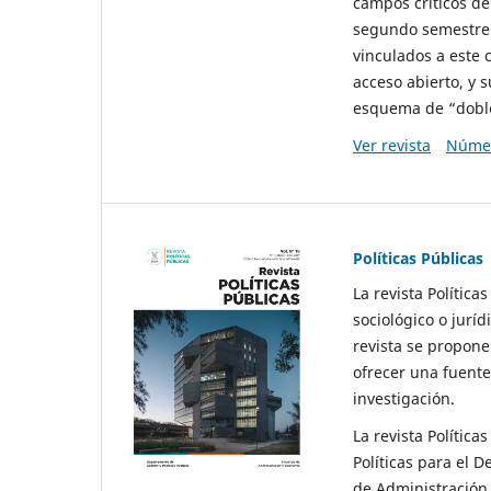
campos críticos de
segundo semestre 
vinculados a este 
acceso abierto, y 
esquema de “doble 
Ver revista
Númer
Políticas Públicas
La revista Política
sociológico o juríd
revista se propone 
ofrecer una fuente
investigación.
La revista Política
Políticas para el D
de Administración 