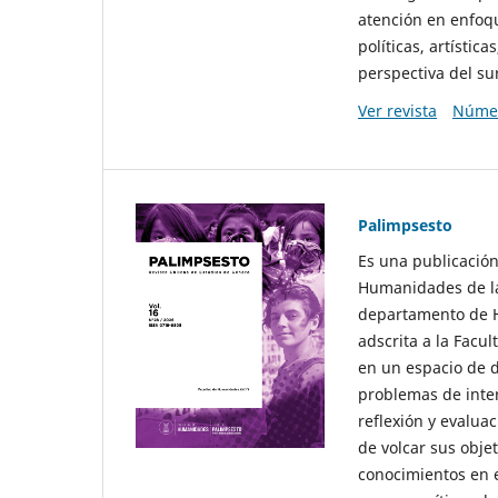
atención en enfoqu
políticas, artísti
perspectiva del sur
Ver revista
Númer
Palimpsesto
Es una publicación
Humanidades de la
departamento de Hi
adscrita a la Fac
en un espacio de d
problemas de interé
reflexión y evaluac
de volcar sus obje
conocimientos en e