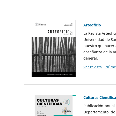
Arteoficio
La Revista Arteofi
Universidad de San
nuestro quehacer a
enseñanza de la ar
general.
Ver revista
Númer
Culturas Científic
Publicación anual
Departamento de F