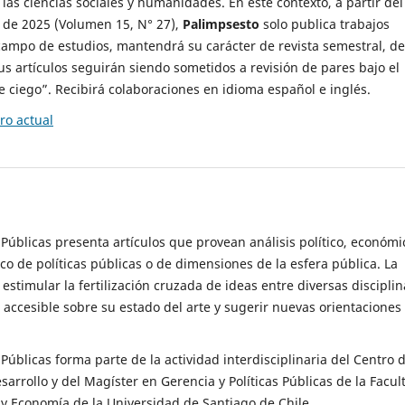
 las ciencias sociales y humanidades. En este contexto, a partir del
de 2025 (Volumen 15, N° 27),
Palimpsesto
solo publica trabajos
campo de estudios, mantendrá su carácter de revista semestral, de
sus artículos seguirán siendo sometidos a revisión de pares bajo el
ciego”. Recibirá colaboraciones en idioma español e inglés.
o actual
s Públicas presenta artículos que provean análisis político, económi
ico de políticas públicas o de dimensiones de la esfera pública. La
estimular la fertilización cruzada de ideas entre diversas disciplin
 accesible sobre su estado del arte y sugerir nuevas orientaciones
s Públicas forma parte de la actividad interdisciplinaria del Centro 
esarrollo y del Magíster en Gerencia y Políticas Públicas de la Facul
y Economía de la Universidad de Santiago de Chile.