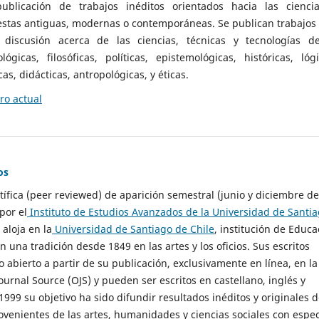
ublicación de trabajos inéditos orientados hacia las cienci
 estas antiguas, modernas o contemporáneas. Se publican trabajos
 discusión acerca de las ciencias, técnicas y tecnologías d
lógicas, filosóficas, políticas, epistemológicas, históricas, lógi
as, didácticas, antropológicas, y éticas.
o actual
os
ntífica (peer reviewed) de aparición semestral (junio y diciembre de
por el
Instituto de Estudios Avanzados de la Universidad de Santi
e aloja en la
Universidad de Santiago de Chile
, institución de Educa
n una tradición desde 1849 en las artes y los oficios. Sus escritos
 abierto a partir de su publicación, exclusivamente en línea, en la
urnal Source (OJS) y pueden ser escritos en castellano, inglés y
999 su objetivo ha sido difundir resultados inéditos y originales 
ovenientes de las artes, humanidades y ciencias sociales con espec