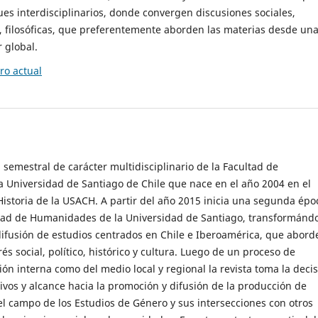
es interdisciplinarios, donde convergen discusiones sociales,
cas, filosóficas, que preferentemente aborden las materias desde un
 global.
o actual
 semestral de carácter multidisciplinario de la Facultad de
 Universidad de Santiago de Chile que nace en el año 2004 en el
storia de la USACH. A partir del año 2015 inicia una segunda épo
ultad de Humanidades de la Universidad de Santiago, transformánd
ifusión de estudios centrados en Chile e Iberoamérica, que abord
s social, político, histórico y cultura. Luego de un proceso de
ión interna como del medio local y regional la revista toma la deci
tivos y alcance hacia la promoción y difusión de la producción de
l campo de los Estudios de Género y sus intersecciones con otros