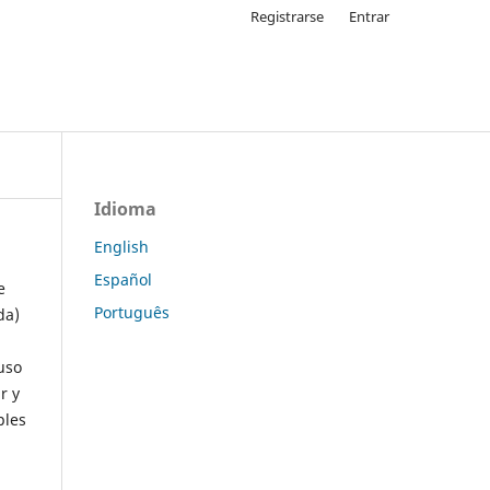
Registrarse
Entrar
Idioma
English
Español
e
Português
da)
uso
r y
ples