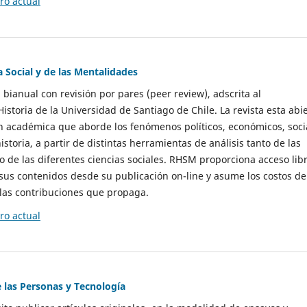
o actual
a Social y de las Mentalidades
 bianual con revisión por pares (peer review), adscrita al
storia de la Universidad de Santiago de Chile. La revista esta abi
n académica que aborde los fenómenos políticos, económicos, soci
historia, a partir de distintas herramientas de análisis tanto de las
e las diferentes ciencias sociales. RHSM proporciona acceso libr
sus contenidos desde su publicación on-line y asume los costos de
las contribuciones que propaga.
o actual
e las Personas y Tecnología