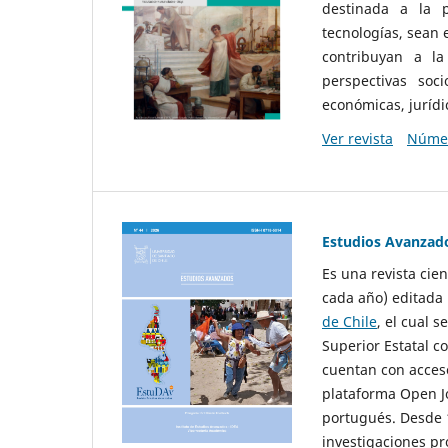
destinada a la p
tecnologías, sean
contribuyan a la
perspectivas socio
económicas, jurídic
Ver revista
Númer
Estudios Avanzad
Es una revista cie
cada año) editada 
de Chile
, el cual s
Superior Estatal co
cuentan con acceso
plataforma Open Jo
portugués. Desde 1
investigaciones pr