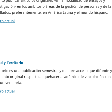
to publicar artículos originales -en la modalidad de ensayos y
stigación- en los ámbitos o áreas de la gestión de personas y de la
llados, preferentemente, en América Latina y el mundo hispano.
o actual
d y Territorio
itorio es una publicación semestral y de libre acceso que difunde y
ento original respecto al quehacer académico de vinculación con 
universitaria.
o actual