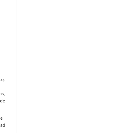
co,
as,
 de
de
tad