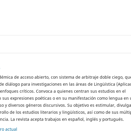
s
démica de acceso abierto, con sistema de arbitraje doble ciego, qu
de diálogo para investigaciones en las áreas de Lingüística (Aplica
 enfoques críticos. Convoca a quienes centran sus estudios en el
n sus expresiones poéticas o en su manifestación como lengua en 
so y diversos géneros discursivos. Su objetivo es estimular, divulga
rollo de los estudios literarios y lingüísticos, así como de sus múlti
cia. La revista acepta trabajos en español, inglés y portugués.
o actual