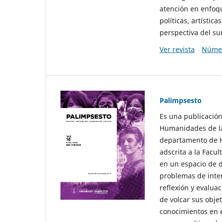
atención en enfoqu
políticas, artísti
perspectiva del sur
Ver revista
Númer
Palimpsesto
Es una publicación
Humanidades de la
departamento de Hi
adscrita a la Fac
en un espacio de d
problemas de interé
reflexión y evaluac
de volcar sus obje
conocimientos en e