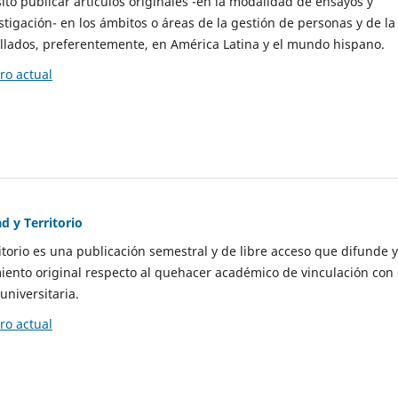
to publicar artículos originales -en la modalidad de ensayos y
stigación- en los ámbitos o áreas de la gestión de personas y de la
llados, preferentemente, en América Latina y el mundo hispano.
o actual
d y Territorio
itorio es una publicación semestral y de libre acceso que difunde y
ento original respecto al quehacer académico de vinculación con 
universitaria.
o actual