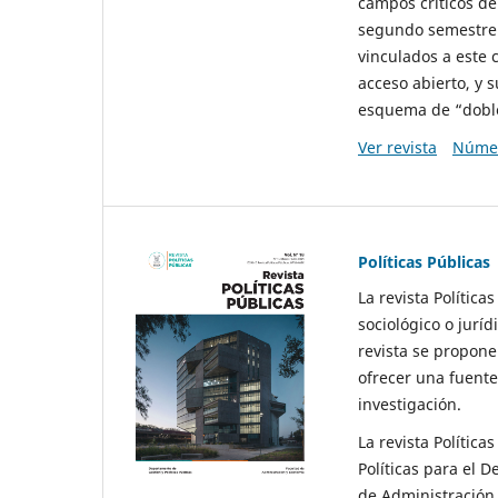
campos críticos de
segundo semestre 
vinculados a este 
acceso abierto, y 
esquema de “doble 
Ver revista
Númer
Políticas Públicas
La revista Política
sociológico o juríd
revista se propone 
ofrecer una fuente
investigación.
La revista Política
Políticas para el D
de Administración 