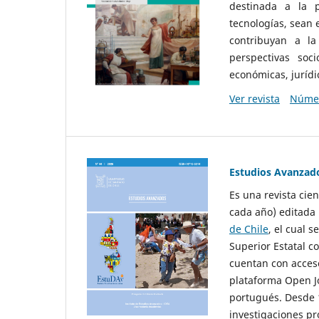
destinada a la p
tecnologías, sean
contribuyan a la
perspectivas socio
económicas, jurídic
Ver revista
Númer
Estudios Avanzad
Es una revista cie
cada año) editada 
de Chile
, el cual s
Superior Estatal co
cuentan con acceso
plataforma Open Jo
portugués. Desde 1
investigaciones pr