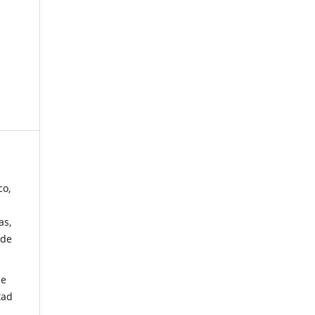
co,
as,
 de
de
tad