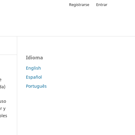
Registrarse
Entrar
Idioma
English
Español
e
Português
da)
uso
r y
ples