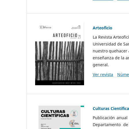
Arteoficio
La Revista Arteofi
Universidad de San
nuestro quehacer a
enseñanza de la ar
general.
Ver revista
Númer
Culturas Científic
Publicación anual
Departamento de F