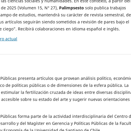
 las ciencias sociales y humanidades. En este contexto, a partir del
de 2025 (Volumen 15, N° 27),
Palimpsesto
solo publica trabajos
campo de estudios, mantendrá su carácter de revista semestral, de
sus artículos seguirán siendo sometidos a revisión de pares bajo el
ciego”. Recibirá colaboraciones en idioma español e inglés.
o actual
s Públicas presenta artículos que provean análisis político, económi
ico de políticas públicas o de dimensiones de la esfera pública. La
estimular la fertilización cruzada de ideas entre diversas disciplin
 accesible sobre su estado del arte y sugerir nuevas orientaciones
s Públicas forma parte de la actividad interdisciplinaria del Centro 
esarrollo y del Magíster en Gerencia y Políticas Públicas de la Facul
y Economía de la Universidad de Santiago de Chile.