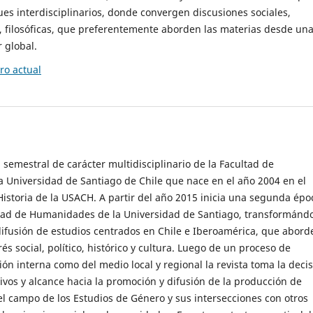
es interdisciplinarios, donde convergen discusiones sociales,
cas, filosóficas, que preferentemente aborden las materias desde un
 global.
o actual
 semestral de carácter multidisciplinario de la Facultad de
 Universidad de Santiago de Chile que nace en el año 2004 en el
storia de la USACH. A partir del año 2015 inicia una segunda épo
ultad de Humanidades de la Universidad de Santiago, transformánd
ifusión de estudios centrados en Chile e Iberoamérica, que abord
s social, político, histórico y cultura. Luego de un proceso de
ión interna como del medio local y regional la revista toma la deci
tivos y alcance hacia la promoción y difusión de la producción de
l campo de los Estudios de Género y sus intersecciones con otros