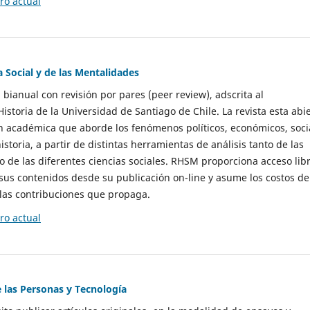
o actual
a Social y de las Mentalidades
 bianual con revisión por pares (peer review), adscrita al
storia de la Universidad de Santiago de Chile. La revista esta abi
n académica que aborde los fenómenos políticos, económicos, soci
historia, a partir de distintas herramientas de análisis tanto de las
e las diferentes ciencias sociales. RHSM proporciona acceso libr
sus contenidos desde su publicación on-line y asume los costos de
las contribuciones que propaga.
o actual
e las Personas y Tecnología