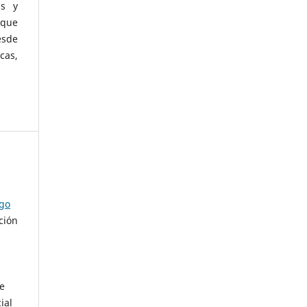
as y
 que
esde
cas,
ago
ción
de
ial