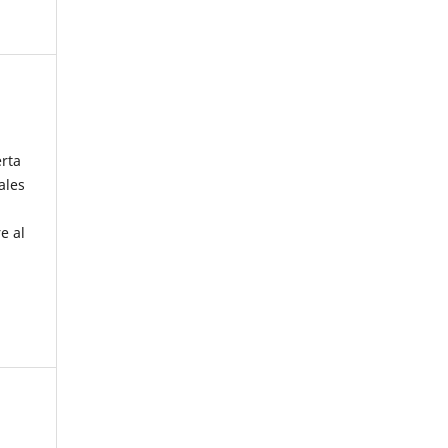
erta
ales
e al