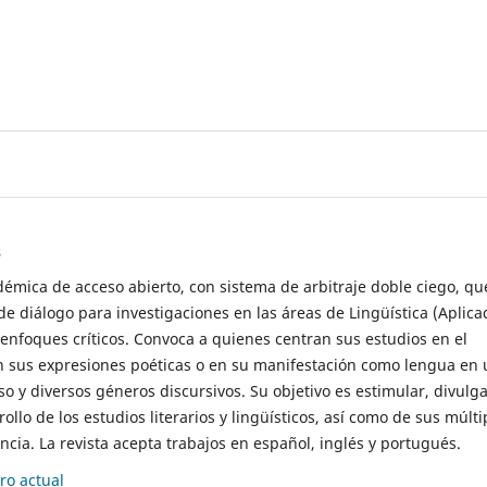
s
démica de acceso abierto, con sistema de arbitraje doble ciego, qu
de diálogo para investigaciones en las áreas de Lingüística (Aplica
 enfoques críticos. Convoca a quienes centran sus estudios en el
n sus expresiones poéticas o en su manifestación como lengua en 
so y diversos géneros discursivos. Su objetivo es estimular, divulga
rollo de los estudios literarios y lingüísticos, así como de sus múlti
cia. La revista acepta trabajos en español, inglés y portugués.
o actual