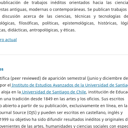
ublicación de trabajos inéditos orientados hacia las cienci
 estas antiguas, modernas o contemporáneas. Se publican trabajos
 discusión acerca de las ciencias, técnicas y tecnologías d
lógicas, filosóficas, políticas, epistemológicas, históricas, lógi
as, didácticas, antropológicas, y éticas.
o actual
os
ntífica (peer reviewed) de aparición semestral (junio y diciembre de
por el
Instituto de Estudios Avanzados de la Universidad de Santi
e aloja en la
Universidad de Santiago de Chile
, institución de Educa
n una tradición desde 1849 en las artes y los oficios. Sus escritos
 abierto a partir de su publicación, exclusivamente en línea, en la
urnal Source (OJS) y pueden ser escritos en castellano, inglés y
999 su objetivo ha sido difundir resultados inéditos y originales 
ovenientes de las artes, humanidades y ciencias sociales con espec