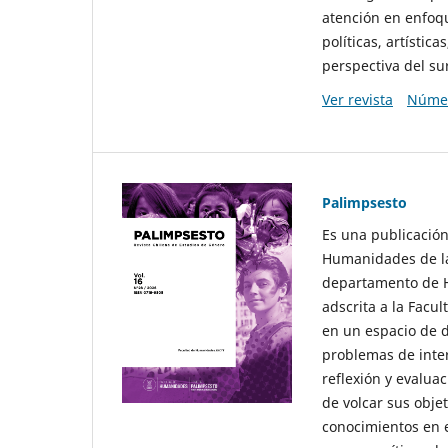
atención en enfoqu
políticas, artísti
perspectiva del sur
Ver revista
Númer
Palimpsesto
Es una publicación
Humanidades de la
departamento de Hi
adscrita a la Fac
en un espacio de d
problemas de interé
reflexión y evaluac
de volcar sus obje
conocimientos en e