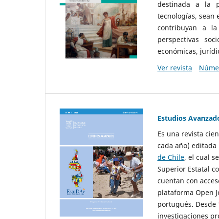
destinada a la p
tecnologías, sean
contribuyan a la
perspectivas socio
económicas, jurídic
Ver revista
Númer
Estudios Avanzad
Es una revista cie
cada año) editada 
de Chile
, el cual s
Superior Estatal co
cuentan con acceso
plataforma Open Jo
portugués. Desde 1
investigaciones pr