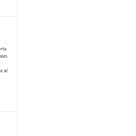
erta
ales
e al