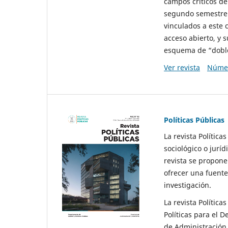
campos críticos de
segundo semestre 
vinculados a este 
acceso abierto, y 
esquema de “doble 
Ver revista
Númer
Políticas Públicas
La revista Política
sociológico o juríd
revista se propone 
ofrecer una fuente
investigación.
La revista Política
Políticas para el D
de Administración 