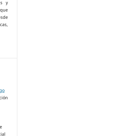
as y
 que
esde
cas,
ago
ción
de
ial