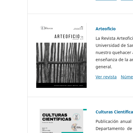
Arteoficio
La Revista Arteofi
Universidad de San
nuestro quehacer a
enseñanza de la ar
general.
Ver revista
Númer
Culturas Científic
Publicación anual
Departamento de F