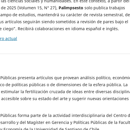
 las ciencias sociales y humanidades. En este contexto, a partir del
de 2025 (Volumen 15, N° 27),
Palimpsesto
solo publica trabajos
campo de estudios, mantendrá su carácter de revista semestral, de
sus artículos seguirán siendo sometidos a revisión de pares bajo el
ciego”. Recibirá colaboraciones en idioma español e inglés.
o actual
s Públicas presenta artículos que provean análisis político, económi
ico de políticas públicas o de dimensiones de la esfera pública. La
estimular la fertilización cruzada de ideas entre diversas disciplin
 accesible sobre su estado del arte y sugerir nuevas orientaciones
s Públicas forma parte de la actividad interdisciplinaria del Centro 
esarrollo y del Magíster en Gerencia y Políticas Públicas de la Facul
y Economía de la Universidad de Santiago de Chile.