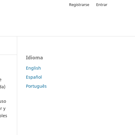
Registrarse
Entrar
Idioma
English
Español
e
Português
da)
uso
r y
ples