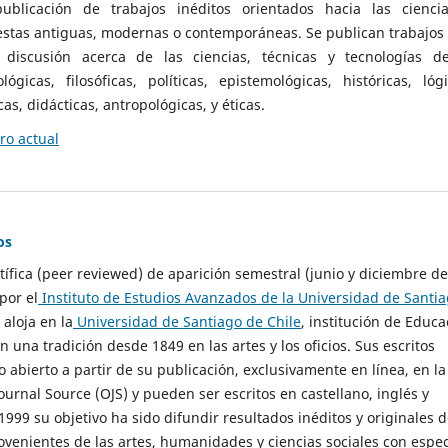
ublicación de trabajos inéditos orientados hacia las cienci
 estas antiguas, modernas o contemporáneas. Se publican trabajos
 discusión acerca de las ciencias, técnicas y tecnologías d
lógicas, filosóficas, políticas, epistemológicas, históricas, lógi
as, didácticas, antropológicas, y éticas.
o actual
os
ntífica (peer reviewed) de aparición semestral (junio y diciembre de
por el
Instituto de Estudios Avanzados de la Universidad de Santi
e aloja en la
Universidad de Santiago de Chile
, institución de Educa
n una tradición desde 1849 en las artes y los oficios. Sus escritos
 abierto a partir de su publicación, exclusivamente en línea, en la
urnal Source (OJS) y pueden ser escritos en castellano, inglés y
999 su objetivo ha sido difundir resultados inéditos y originales 
ovenientes de las artes, humanidades y ciencias sociales con espec