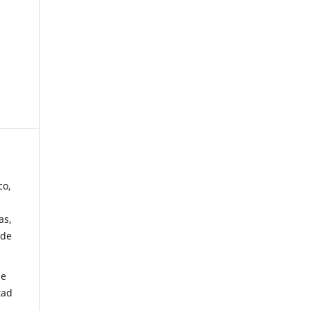
co,
as,
 de
de
tad