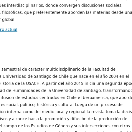
es interdisciplinarios, donde convergen discusiones sociales,
cas, filosóficas, que preferentemente aborden las materias desde un
 global.
o actual
 semestral de carácter multidisciplinario de la Facultad de
 Universidad de Santiago de Chile que nace en el año 2004 en el
storia de la USACH. A partir del año 2015 inicia una segunda épo
ultad de Humanidades de la Universidad de Santiago, transformánd
ifusión de estudios centrados en Chile e Iberoamérica, que abord
s social, político, histórico y cultura. Luego de un proceso de
ión interna como del medio local y regional la revista toma la deci
tivos y alcance hacia la promoción y difusión de la producción de
l campo de los Estudios de Género y sus intersecciones con otros