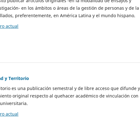
to publicar artículos originales -en la modalidad de ensayos y
stigación- en los ámbitos o áreas de la gestión de personas y de la
llados, preferentemente, en América Latina y el mundo hispano.
o actual
d y Territorio
itorio es una publicación semestral y de libre acceso que difunde y
ento original respecto al quehacer académico de vinculación con 
universitaria.
o actual