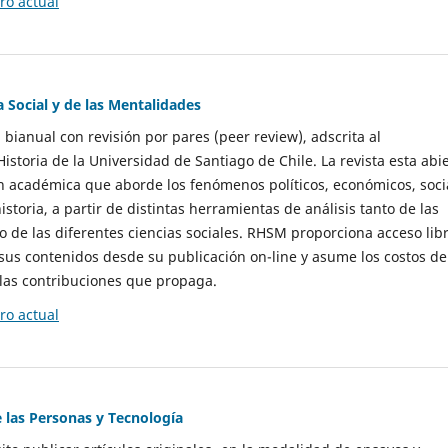
o actual
a Social y de las Mentalidades
 bianual con revisión por pares (peer review), adscrita al
storia de la Universidad de Santiago de Chile. La revista esta abi
n académica que aborde los fenómenos políticos, económicos, soci
historia, a partir de distintas herramientas de análisis tanto de las
e las diferentes ciencias sociales. RHSM proporciona acceso libr
sus contenidos desde su publicación on-line y asume los costos de
las contribuciones que propaga.
o actual
e las Personas y Tecnología