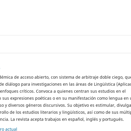
s
démica de acceso abierto, con sistema de arbitraje doble ciego, qu
de diálogo para investigaciones en las áreas de Lingüística (Aplica
 enfoques críticos. Convoca a quienes centran sus estudios en el
n sus expresiones poéticas o en su manifestación como lengua en 
so y diversos géneros discursivos. Su objetivo es estimular, divulga
rollo de los estudios literarios y lingüísticos, así como de sus múlti
cia. La revista acepta trabajos en español, inglés y portugués.
o actual