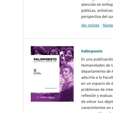
atención en enfoqu
políticas, artísti
perspectiva del sur
Ver revista
Númer
Palimpsesto
Es una publicación
Humanidades de la
departamento de Hi
adscrita a la Fac
en un espacio de d
problemas de interé
reflexión y evaluac
de volcar sus obje
conocimientos en e