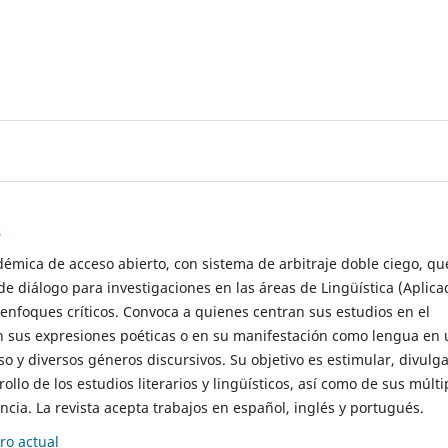
s
démica de acceso abierto, con sistema de arbitraje doble ciego, qu
de diálogo para investigaciones en las áreas de Lingüística (Aplica
 enfoques críticos. Convoca a quienes centran sus estudios en el
n sus expresiones poéticas o en su manifestación como lengua en 
so y diversos géneros discursivos. Su objetivo es estimular, divulga
rollo de los estudios literarios y lingüísticos, así como de sus múlti
cia. La revista acepta trabajos en español, inglés y portugués.
o actual