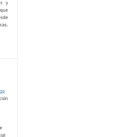
as y
 que
esde
cas,
ago
ción
de
ial