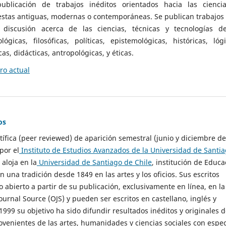
ublicación de trabajos inéditos orientados hacia las cienci
 estas antiguas, modernas o contemporáneas. Se publican trabajos
 discusión acerca de las ciencias, técnicas y tecnologías d
lógicas, filosóficas, políticas, epistemológicas, históricas, lógi
as, didácticas, antropológicas, y éticas.
o actual
os
ntífica (peer reviewed) de aparición semestral (junio y diciembre de
por el
Instituto de Estudios Avanzados de la Universidad de Santi
e aloja en la
Universidad de Santiago de Chile
, institución de Educa
n una tradición desde 1849 en las artes y los oficios. Sus escritos
 abierto a partir de su publicación, exclusivamente en línea, en la
urnal Source (OJS) y pueden ser escritos en castellano, inglés y
999 su objetivo ha sido difundir resultados inéditos y originales 
ovenientes de las artes, humanidades y ciencias sociales con espec