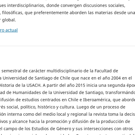
es interdisciplinarios, donde convergen discusiones sociales,
cas, filosóficas, que preferentemente aborden las materias desde un
 global.
o actual
 semestral de carácter multidisciplinario de la Facultad de
 Universidad de Santiago de Chile que nace en el año 2004 en el
storia de la USACH. A partir del año 2015 inicia una segunda épo
ultad de Humanidades de la Universidad de Santiago, transformánd
ifusión de estudios centrados en Chile e Iberoamérica, que abord
s social, político, histórico y cultura. Luego de un proceso de
ión interna como del medio local y regional la revista toma la deci
tivos y alcance hacia la promoción y difusión de la producción de
l campo de los Estudios de Género y sus intersecciones con otros