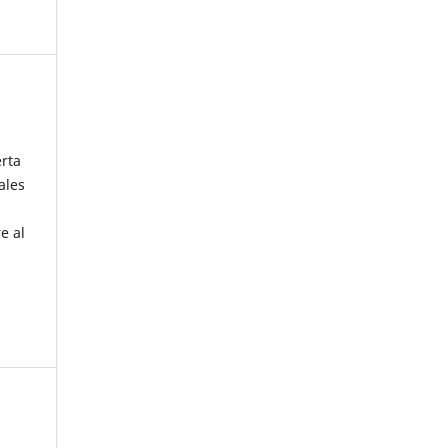
erta
ales
e al