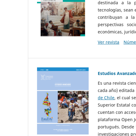
destinada a la p
tecnologías, sean
contribuyan a la
perspectivas socio
económicas, jurídic
Ver revista
Númer
Estudios Avanzad
Es una revista cie
cada año) editada 
de Chile
, el cual s
Superior Estatal co
cuentan con acceso
plataforma Open Jo
portugués. Desde 1
investigaciones pr