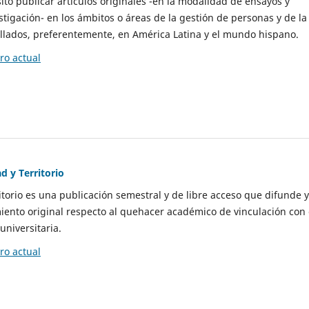
to publicar artículos originales -en la modalidad de ensayos y
stigación- en los ámbitos o áreas de la gestión de personas y de la
llados, preferentemente, en América Latina y el mundo hispano.
o actual
d y Territorio
itorio es una publicación semestral y de libre acceso que difunde y
ento original respecto al quehacer académico de vinculación con 
universitaria.
o actual