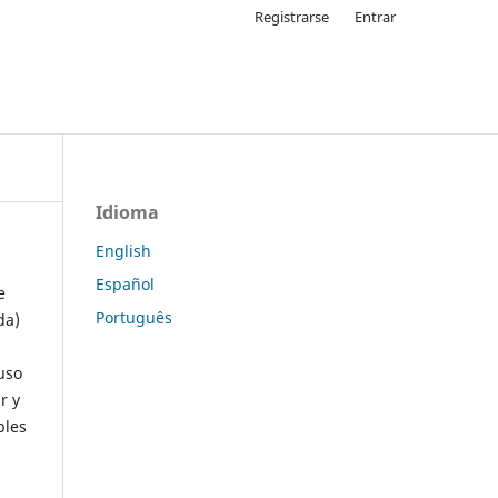
Registrarse
Entrar
Idioma
English
Español
e
Português
da)
uso
r y
ples