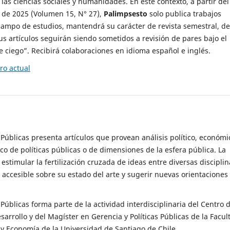
 las ciencias sociales y humanidades. En este contexto, a partir del
de 2025 (Volumen 15, N° 27),
Palimpsesto
solo publica trabajos
campo de estudios, mantendrá su carácter de revista semestral, de
sus artículos seguirán siendo sometidos a revisión de pares bajo el
ciego”. Recibirá colaboraciones en idioma español e inglés.
o actual
s Públicas presenta artículos que provean análisis político, económi
ico de políticas públicas o de dimensiones de la esfera pública. La
estimular la fertilización cruzada de ideas entre diversas disciplin
 accesible sobre su estado del arte y sugerir nuevas orientaciones
s Públicas forma parte de la actividad interdisciplinaria del Centro 
esarrollo y del Magíster en Gerencia y Políticas Públicas de la Facul
y Economía de la Universidad de Santiago de Chile.