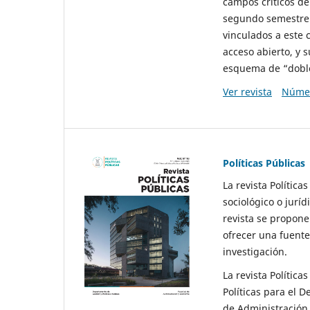
campos críticos de
segundo semestre 
vinculados a este 
acceso abierto, y 
esquema de “doble 
Ver revista
Númer
Políticas Públicas
La revista Política
sociológico o juríd
revista se propone 
ofrecer una fuente
investigación.
La revista Política
Políticas para el D
de Administración 