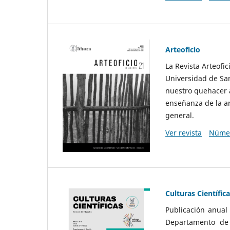
Arteoficio
La Revista Arteofi
Universidad de San
nuestro quehacer a
enseñanza de la ar
general.
Ver revista
Númer
Culturas Científic
Publicación anual
Departamento de F