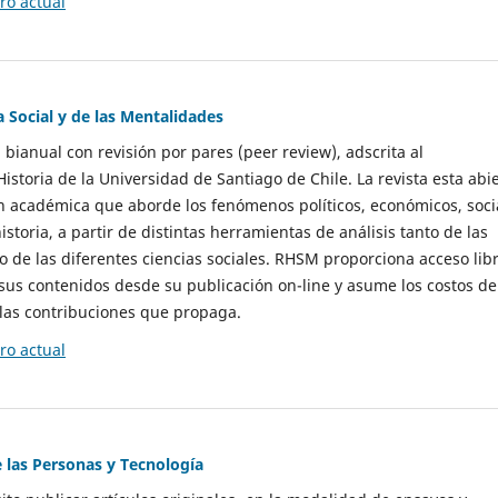
o actual
a Social y de las Mentalidades
 bianual con revisión por pares (peer review), adscrita al
storia de la Universidad de Santiago de Chile. La revista esta abi
n académica que aborde los fenómenos políticos, económicos, soci
historia, a partir de distintas herramientas de análisis tanto de las
e las diferentes ciencias sociales. RHSM proporciona acceso libr
sus contenidos desde su publicación on-line y asume los costos de
las contribuciones que propaga.
o actual
e las Personas y Tecnología