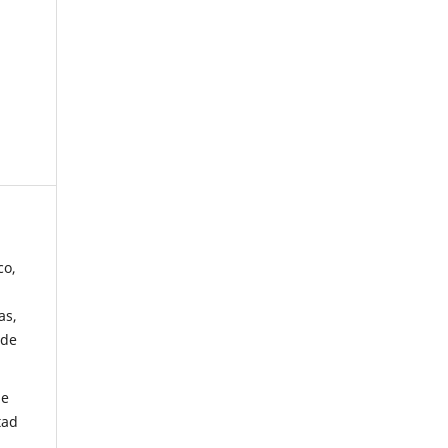
co,
as,
 de
de
tad