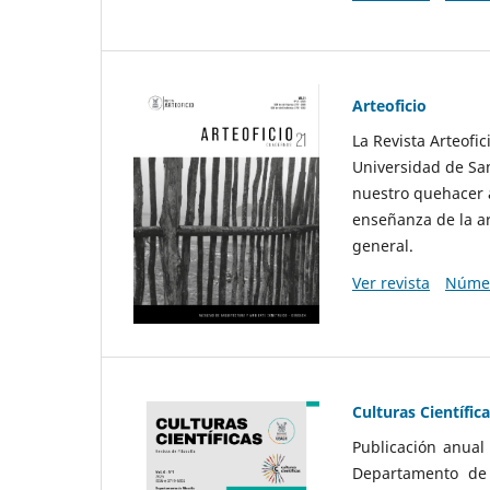
Arteoficio
La Revista Arteofi
Universidad de San
nuestro quehacer a
enseñanza de la ar
general.
Ver revista
Númer
Culturas Científic
Publicación anual
Departamento de F