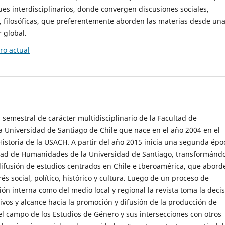
es interdisciplinarios, donde convergen discusiones sociales,
cas, filosóficas, que preferentemente aborden las materias desde un
 global.
o actual
 semestral de carácter multidisciplinario de la Facultad de
 Universidad de Santiago de Chile que nace en el año 2004 en el
storia de la USACH. A partir del año 2015 inicia una segunda épo
ultad de Humanidades de la Universidad de Santiago, transformánd
ifusión de estudios centrados en Chile e Iberoamérica, que abord
s social, político, histórico y cultura. Luego de un proceso de
ión interna como del medio local y regional la revista toma la deci
tivos y alcance hacia la promoción y difusión de la producción de
l campo de los Estudios de Género y sus intersecciones con otros