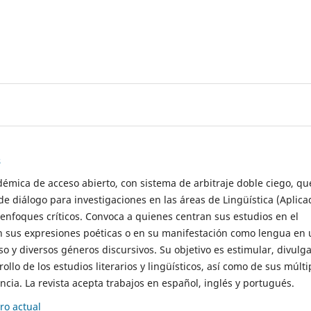
s
démica de acceso abierto, con sistema de arbitraje doble ciego, qu
de diálogo para investigaciones en las áreas de Lingüística (Aplica
 enfoques críticos. Convoca a quienes centran sus estudios en el
n sus expresiones poéticas o en su manifestación como lengua en 
so y diversos géneros discursivos. Su objetivo es estimular, divulga
rollo de los estudios literarios y lingüísticos, así como de sus múlti
cia. La revista acepta trabajos en español, inglés y portugués.
o actual