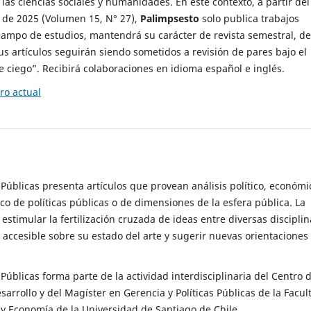
 las ciencias sociales y humanidades. En este contexto, a partir del
de 2025 (Volumen 15, N° 27),
Palimpsesto
solo publica trabajos
campo de estudios, mantendrá su carácter de revista semestral, de
sus artículos seguirán siendo sometidos a revisión de pares bajo el
ciego”. Recibirá colaboraciones en idioma español e inglés.
o actual
s Públicas presenta artículos que provean análisis político, económi
ico de políticas públicas o de dimensiones de la esfera pública. La
estimular la fertilización cruzada de ideas entre diversas disciplin
 accesible sobre su estado del arte y sugerir nuevas orientaciones
s Públicas forma parte de la actividad interdisciplinaria del Centro 
esarrollo y del Magíster en Gerencia y Políticas Públicas de la Facul
y Economía de la Universidad de Santiago de Chile.