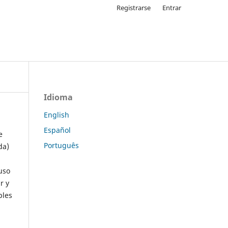
Registrarse
Entrar
Idioma
English
Español
e
Português
da)
uso
r y
ples