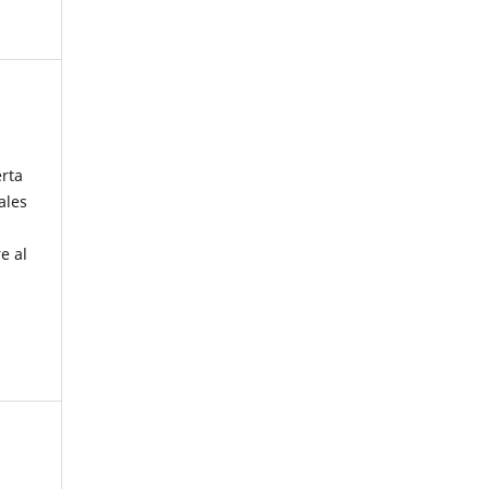
erta
ales
e al