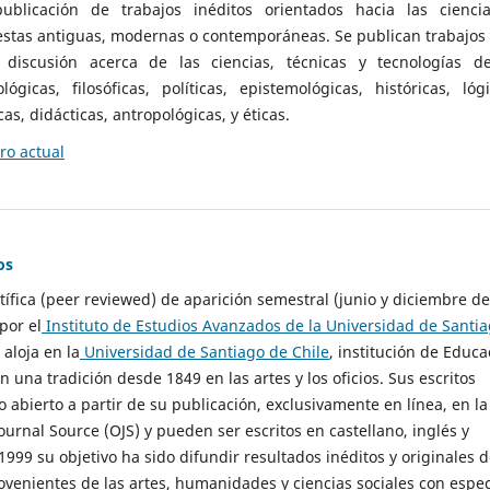
ublicación de trabajos inéditos orientados hacia las cienci
 estas antiguas, modernas o contemporáneas. Se publican trabajos
 discusión acerca de las ciencias, técnicas y tecnologías d
lógicas, filosóficas, políticas, epistemológicas, históricas, lógi
as, didácticas, antropológicas, y éticas.
o actual
os
ntífica (peer reviewed) de aparición semestral (junio y diciembre de
por el
Instituto de Estudios Avanzados de la Universidad de Santi
e aloja en la
Universidad de Santiago de Chile
, institución de Educa
n una tradición desde 1849 en las artes y los oficios. Sus escritos
 abierto a partir de su publicación, exclusivamente en línea, en la
urnal Source (OJS) y pueden ser escritos en castellano, inglés y
999 su objetivo ha sido difundir resultados inéditos y originales 
ovenientes de las artes, humanidades y ciencias sociales con espec