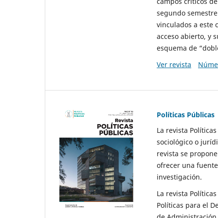
campos críticos de
segundo semestre 
vinculados a este 
acceso abierto, y 
esquema de “doble 
Ver revista
Númer
Políticas Públicas
La revista Política
sociológico o juríd
revista se propone 
ofrecer una fuente
investigación.
La revista Política
Políticas para el D
de Administración 