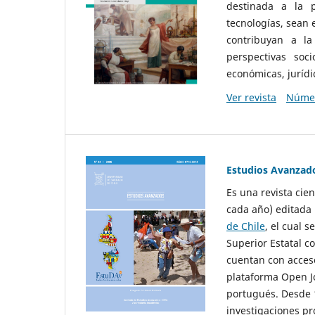
destinada a la p
tecnologías, sean
contribuyan a la
perspectivas socio
económicas, jurídic
Ver revista
Númer
Estudios Avanzad
Es una revista cie
cada año) editada 
de Chile
, el cual s
Superior Estatal co
cuentan con acceso
plataforma Open Jo
portugués. Desde 1
investigaciones pr