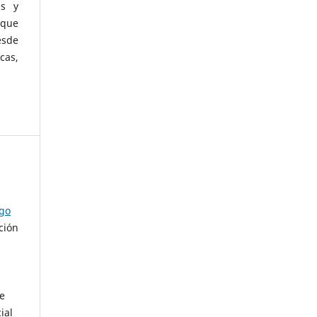
as y
 que
esde
cas,
ago
ción
de
ial