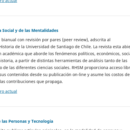
o actual
a Social y de las Mentalidades
 bianual con revisión por pares (peer review), adscrita al
storia de la Universidad de Santiago de Chile. La revista esta abi
n académica que aborde los fenómenos políticos, económicos, soci
historia, a partir de distintas herramientas de análisis tanto de las
e las diferentes ciencias sociales. RHSM proporciona acceso libr
sus contenidos desde su publicación on-line y asume los costos de
las contribuciones que propaga.
o actual
e las Personas y Tecnología