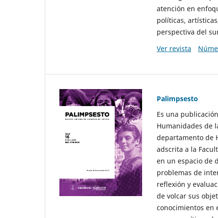
atención en enfoqu
políticas, artísti
perspectiva del sur
Ver revista
Númer
Palimpsesto
Es una publicación
Humanidades de la
departamento de Hi
adscrita a la Fac
en un espacio de d
problemas de interé
reflexión y evaluac
de volcar sus obje
conocimientos en e