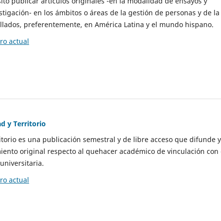
to publicar artículos originales -en la modalidad de ensayos y
stigación- en los ámbitos o áreas de la gestión de personas y de la
llados, preferentemente, en América Latina y el mundo hispano.
o actual
d y Territorio
itorio es una publicación semestral y de libre acceso que difunde y
ento original respecto al quehacer académico de vinculación con 
universitaria.
o actual