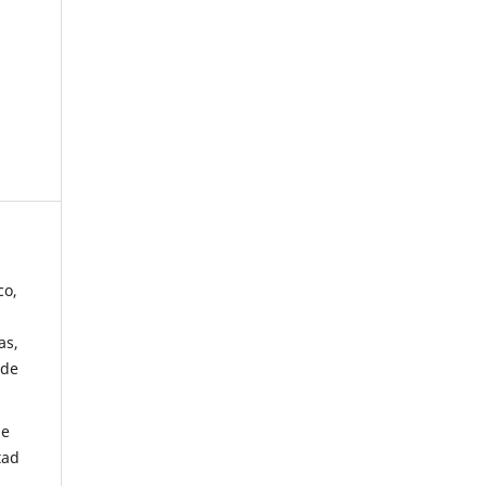
co,
as,
 de
de
tad