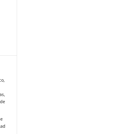
co,
as,
 de
de
tad