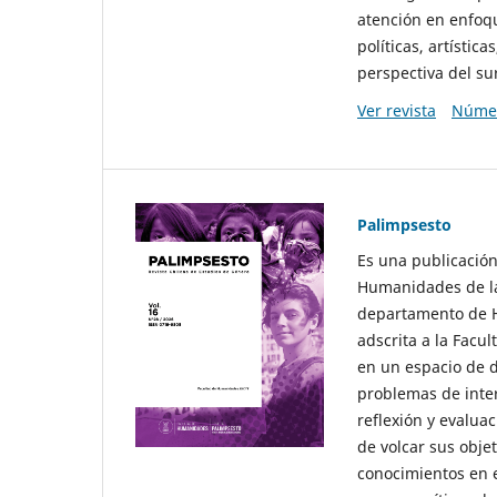
atención en enfoqu
políticas, artísti
perspectiva del sur
Ver revista
Númer
Palimpsesto
Es una publicación
Humanidades de la
departamento de Hi
adscrita a la Fac
en un espacio de d
problemas de interé
reflexión y evaluac
de volcar sus obje
conocimientos en e