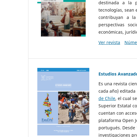
destinada a la p
tecnologías, sean
contribuyan a la
perspectivas socio
económicas, jurídic
Ver revista
Númer
Estudios Avanzad
Es una revista cie
cada año) editada 
de Chile
, el cual s
Superior Estatal co
cuentan con acceso
plataforma Open Jo
portugués. Desde 1
investigaciones pr