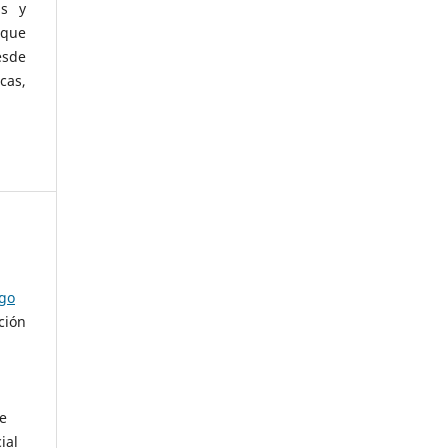
as y
 que
esde
cas,
ago
ción
de
ial