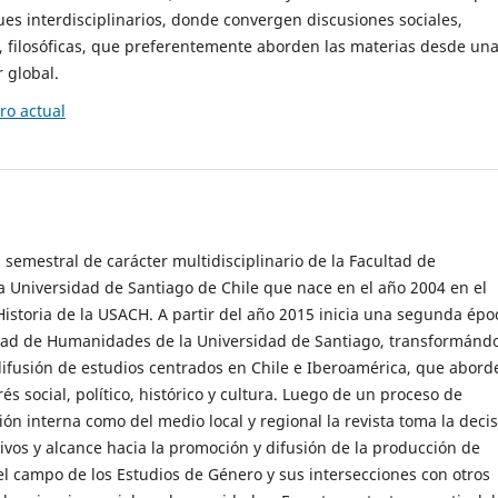
es interdisciplinarios, donde convergen discusiones sociales,
cas, filosóficas, que preferentemente aborden las materias desde un
 global.
o actual
 semestral de carácter multidisciplinario de la Facultad de
 Universidad de Santiago de Chile que nace en el año 2004 en el
storia de la USACH. A partir del año 2015 inicia una segunda épo
ultad de Humanidades de la Universidad de Santiago, transformánd
ifusión de estudios centrados en Chile e Iberoamérica, que abord
s social, político, histórico y cultura. Luego de un proceso de
ión interna como del medio local y regional la revista toma la deci
tivos y alcance hacia la promoción y difusión de la producción de
l campo de los Estudios de Género y sus intersecciones con otros