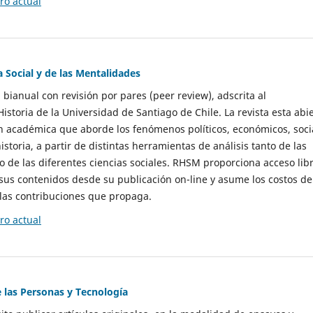
o actual
a Social y de las Mentalidades
 bianual con revisión por pares (peer review), adscrita al
storia de la Universidad de Santiago de Chile. La revista esta abi
n académica que aborde los fenómenos políticos, económicos, soci
historia, a partir de distintas herramientas de análisis tanto de las
e las diferentes ciencias sociales. RHSM proporciona acceso libr
sus contenidos desde su publicación on-line y asume los costos de
las contribuciones que propaga.
o actual
e las Personas y Tecnología