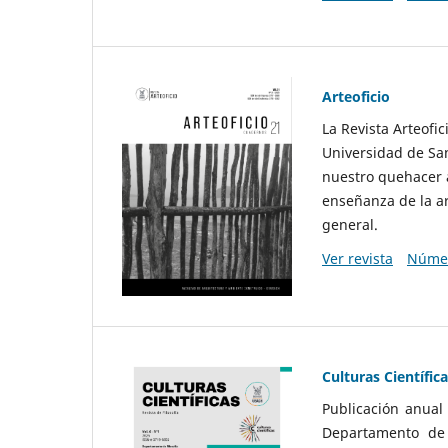
Arteoficio
La Revista Arteofi
Universidad de San
nuestro quehacer a
enseñanza de la ar
general.
Ver revista
Númer
Culturas Científic
Publicación anual
Departamento de F