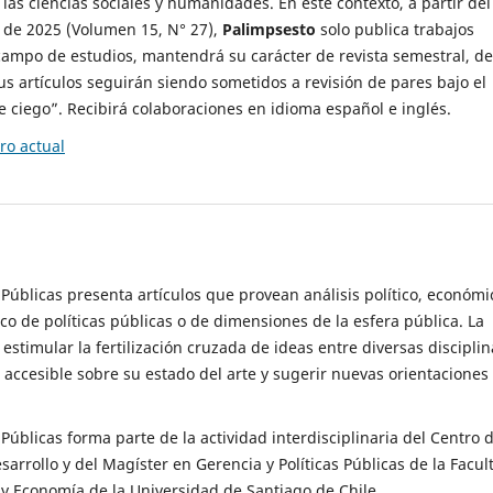
 las ciencias sociales y humanidades. En este contexto, a partir del
de 2025 (Volumen 15, N° 27),
Palimpsesto
solo publica trabajos
campo de estudios, mantendrá su carácter de revista semestral, de
sus artículos seguirán siendo sometidos a revisión de pares bajo el
ciego”. Recibirá colaboraciones en idioma español e inglés.
o actual
s Públicas presenta artículos que provean análisis político, económi
ico de políticas públicas o de dimensiones de la esfera pública. La
estimular la fertilización cruzada de ideas entre diversas disciplin
 accesible sobre su estado del arte y sugerir nuevas orientaciones
s Públicas forma parte de la actividad interdisciplinaria del Centro 
esarrollo y del Magíster en Gerencia y Políticas Públicas de la Facul
y Economía de la Universidad de Santiago de Chile.