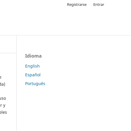
Registrarse
Entrar
Idioma
English
Español
e
Português
da)
uso
r y
ples