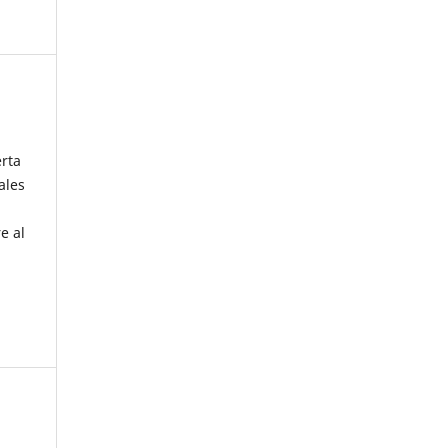
erta
ales
e al