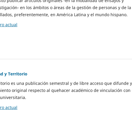
to publicar artículos originales -en la modalidad de ensayos y
stigación- en los ámbitos o áreas de la gestión de personas y de la
llados, preferentemente, en América Latina y el mundo hispano.
o actual
d y Territorio
itorio es una publicación semestral y de libre acceso que difunde y
ento original respecto al quehacer académico de vinculación con 
universitaria.
o actual