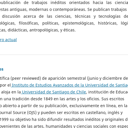
ublicación de trabajos inéditos orientados hacia las cienci
 estas antiguas, modernas o contemporáneas. Se publican trabajos
 discusión acerca de las ciencias, técnicas y tecnologías d
lógicas, filosóficas, políticas, epistemológicas, históricas, lógi
as, didácticas, antropológicas, y éticas.
o actual
os
ntífica (peer reviewed) de aparición semestral (junio y diciembre de
por el
Instituto de Estudios Avanzados de la Universidad de Santi
e aloja en la
Universidad de Santiago de Chile
, institución de Educa
n una tradición desde 1849 en las artes y los oficios. Sus escritos
 abierto a partir de su publicación, exclusivamente en línea, en la
urnal Source (OJS) y pueden ser escritos en castellano, inglés y
999 su objetivo ha sido difundir resultados inéditos y originales 
ovenientes de las artes, humanidades y ciencias sociales con espec