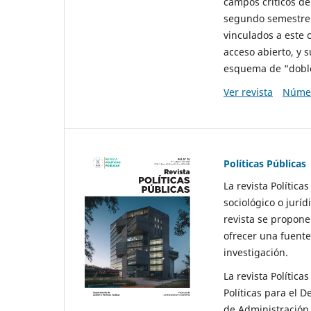
campos críticos de
segundo semestre 
vinculados a este 
acceso abierto, y 
esquema de “doble 
Ver revista
Númer
Políticas Públicas
La revista Política
sociológico o juríd
revista se propone 
ofrecer una fuente
investigación.
La revista Política
Políticas para el D
de Administración 