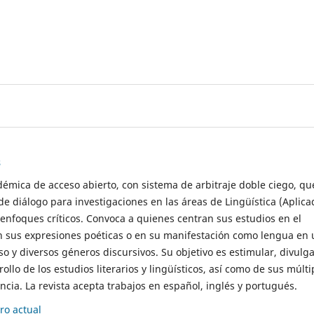
s
démica de acceso abierto, con sistema de arbitraje doble ciego, qu
de diálogo para investigaciones en las áreas de Lingüística (Aplica
 enfoques críticos. Convoca a quienes centran sus estudios en el
n sus expresiones poéticas o en su manifestación como lengua en 
so y diversos géneros discursivos. Su objetivo es estimular, divulga
rollo de los estudios literarios y lingüísticos, así como de sus múlti
cia. La revista acepta trabajos en español, inglés y portugués.
o actual