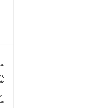
co,
as,
 de
de
tad