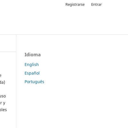
Registrarse
Entrar
Idioma
English
Español
e
Português
da)
uso
r y
ples