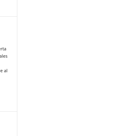
erta
ales
e al