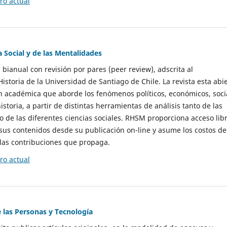
o actual
a Social y de las Mentalidades
 bianual con revisión por pares (peer review), adscrita al
storia de la Universidad de Santiago de Chile. La revista esta abi
n académica que aborde los fenómenos políticos, económicos, soci
historia, a partir de distintas herramientas de análisis tanto de las
e las diferentes ciencias sociales. RHSM proporciona acceso libr
sus contenidos desde su publicación on-line y asume los costos de
las contribuciones que propaga.
o actual
e las Personas y Tecnología