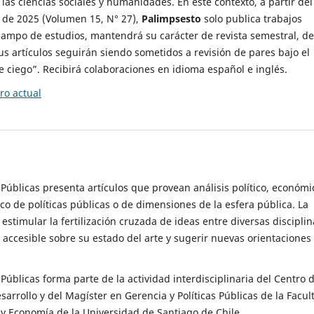
 las ciencias sociales y humanidades. En este contexto, a partir del
de 2025 (Volumen 15, N° 27),
Palimpsesto
solo publica trabajos
campo de estudios, mantendrá su carácter de revista semestral, de
sus artículos seguirán siendo sometidos a revisión de pares bajo el
ciego”. Recibirá colaboraciones en idioma español e inglés.
o actual
s Públicas presenta artículos que provean análisis político, económi
ico de políticas públicas o de dimensiones de la esfera pública. La
estimular la fertilización cruzada de ideas entre diversas disciplin
 accesible sobre su estado del arte y sugerir nuevas orientaciones
s Públicas forma parte de la actividad interdisciplinaria del Centro 
esarrollo y del Magíster en Gerencia y Políticas Públicas de la Facul
y Economía de la Universidad de Santiago de Chile.