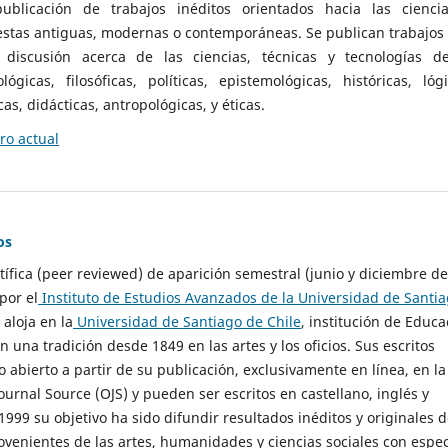
ublicación de trabajos inéditos orientados hacia las cienci
 estas antiguas, modernas o contemporáneas. Se publican trabajos
 discusión acerca de las ciencias, técnicas y tecnologías d
lógicas, filosóficas, políticas, epistemológicas, históricas, lógi
as, didácticas, antropológicas, y éticas.
o actual
os
ntífica (peer reviewed) de aparición semestral (junio y diciembre de
por el
Instituto de Estudios Avanzados de la Universidad de Santi
e aloja en la
Universidad de Santiago de Chile
, institución de Educa
n una tradición desde 1849 en las artes y los oficios. Sus escritos
 abierto a partir de su publicación, exclusivamente en línea, en la
urnal Source (OJS) y pueden ser escritos en castellano, inglés y
999 su objetivo ha sido difundir resultados inéditos y originales 
ovenientes de las artes, humanidades y ciencias sociales con espec