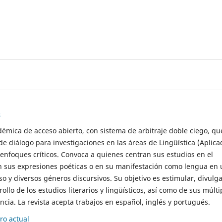
s
démica de acceso abierto, con sistema de arbitraje doble ciego, qu
de diálogo para investigaciones en las áreas de Lingüística (Aplica
 enfoques críticos. Convoca a quienes centran sus estudios en el
n sus expresiones poéticas o en su manifestación como lengua en 
so y diversos géneros discursivos. Su objetivo es estimular, divulga
rollo de los estudios literarios y lingüísticos, así como de sus múlti
cia. La revista acepta trabajos en español, inglés y portugués.
o actual