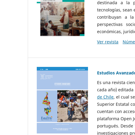
destinada a la p
tecnologías, sean
contribuyan a la
perspectivas socio
económicas, jurídic
Ver revista
Númer
Estudios Avanzad
Es una revista cie
cada año) editada 
de Chile
, el cual s
Superior Estatal co
cuentan con acceso
plataforma Open Jo
portugués. Desde 1
investigaciones pr