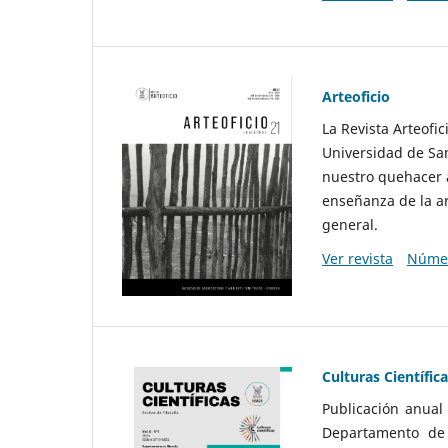
Arteoficio
La Revista Arteofi
Universidad de San
nuestro quehacer a
enseñanza de la ar
general.
Ver revista
Númer
Culturas Científic
Publicación anual
Departamento de F