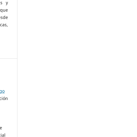
as y
 que
esde
cas,
ago
ción
de
ial