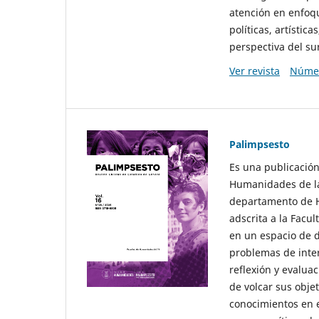
atención en enfoqu
políticas, artísti
perspectiva del sur
Ver revista
Númer
Palimpsesto
Es una publicación
Humanidades de la
departamento de Hi
adscrita a la Fac
en un espacio de d
problemas de interé
reflexión y evaluac
de volcar sus obje
conocimientos en e