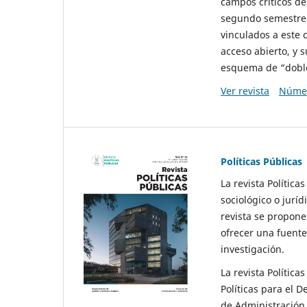
campos críticos de
segundo semestre 
vinculados a este 
acceso abierto, y 
esquema de “doble 
Ver revista
Númer
Políticas Públicas
La revista Política
sociológico o juríd
revista se propone 
ofrecer una fuente
investigación.
La revista Política
Políticas para el D
de Administración 