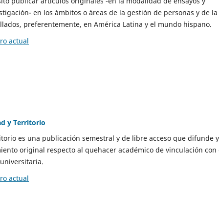
to publicar artículos originales -en la modalidad de ensayos y
stigación- en los ámbitos o áreas de la gestión de personas y de la
llados, preferentemente, en América Latina y el mundo hispano.
o actual
d y Territorio
itorio es una publicación semestral y de libre acceso que difunde y
ento original respecto al quehacer académico de vinculación con 
universitaria.
o actual