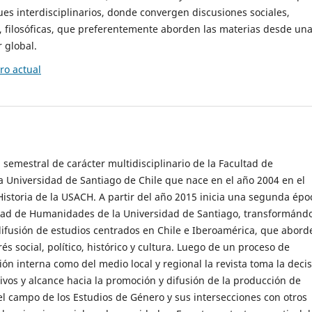
es interdisciplinarios, donde convergen discusiones sociales,
cas, filosóficas, que preferentemente aborden las materias desde un
 global.
o actual
 semestral de carácter multidisciplinario de la Facultad de
 Universidad de Santiago de Chile que nace en el año 2004 en el
storia de la USACH. A partir del año 2015 inicia una segunda épo
ultad de Humanidades de la Universidad de Santiago, transformánd
ifusión de estudios centrados en Chile e Iberoamérica, que abord
s social, político, histórico y cultura. Luego de un proceso de
ión interna como del medio local y regional la revista toma la deci
tivos y alcance hacia la promoción y difusión de la producción de
l campo de los Estudios de Género y sus intersecciones con otros