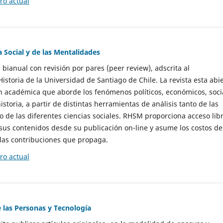
o actual
a Social y de las Mentalidades
 bianual con revisión por pares (peer review), adscrita al
storia de la Universidad de Santiago de Chile. La revista esta abi
n académica que aborde los fenómenos políticos, económicos, soci
historia, a partir de distintas herramientas de análisis tanto de las
e las diferentes ciencias sociales. RHSM proporciona acceso libr
sus contenidos desde su publicación on-line y asume los costos de
las contribuciones que propaga.
o actual
e las Personas y Tecnología