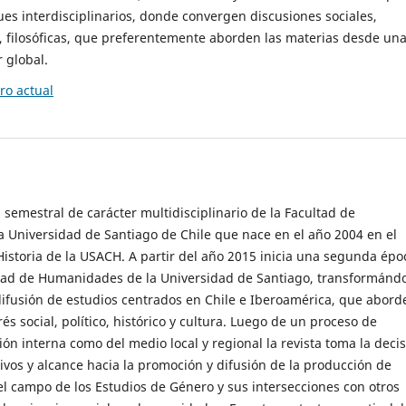
es interdisciplinarios, donde convergen discusiones sociales,
cas, filosóficas, que preferentemente aborden las materias desde un
 global.
o actual
 semestral de carácter multidisciplinario de la Facultad de
 Universidad de Santiago de Chile que nace en el año 2004 en el
storia de la USACH. A partir del año 2015 inicia una segunda épo
ultad de Humanidades de la Universidad de Santiago, transformánd
ifusión de estudios centrados en Chile e Iberoamérica, que abord
s social, político, histórico y cultura. Luego de un proceso de
ión interna como del medio local y regional la revista toma la deci
tivos y alcance hacia la promoción y difusión de la producción de
l campo de los Estudios de Género y sus intersecciones con otros