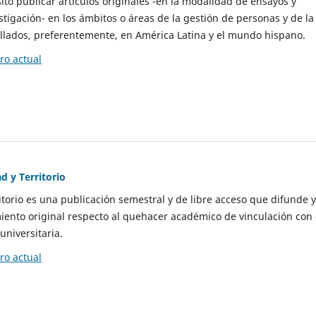
to publicar artículos originales -en la modalidad de ensayos y
stigación- en los ámbitos o áreas de la gestión de personas y de la
llados, preferentemente, en América Latina y el mundo hispano.
o actual
d y Territorio
itorio es una publicación semestral y de libre acceso que difunde y
ento original respecto al quehacer académico de vinculación con 
universitaria.
o actual