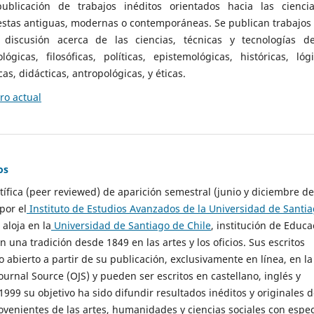
ublicación de trabajos inéditos orientados hacia las cienci
 estas antiguas, modernas o contemporáneas. Se publican trabajos
 discusión acerca de las ciencias, técnicas y tecnologías d
lógicas, filosóficas, políticas, epistemológicas, históricas, lógi
as, didácticas, antropológicas, y éticas.
o actual
os
ntífica (peer reviewed) de aparición semestral (junio y diciembre de
por el
Instituto de Estudios Avanzados de la Universidad de Santi
e aloja en la
Universidad de Santiago de Chile
, institución de Educa
n una tradición desde 1849 en las artes y los oficios. Sus escritos
 abierto a partir de su publicación, exclusivamente en línea, en la
urnal Source (OJS) y pueden ser escritos en castellano, inglés y
999 su objetivo ha sido difundir resultados inéditos y originales 
ovenientes de las artes, humanidades y ciencias sociales con espec