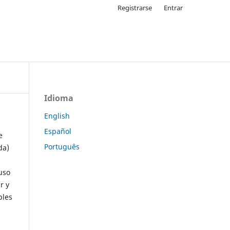
Registrarse
Entrar
Idioma
English
Español
e
Português
da)
uso
r y
ples