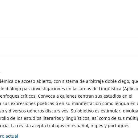
s
démica de acceso abierto, con sistema de arbitraje doble ciego, qu
de diálogo para investigaciones en las áreas de Lingüística (Aplica
 enfoques críticos. Convoca a quienes centran sus estudios en el
n sus expresiones poéticas o en su manifestación como lengua en 
so y diversos géneros discursivos. Su objetivo es estimular, divulga
rollo de los estudios literarios y lingüísticos, así como de sus múlti
cia. La revista acepta trabajos en español, inglés y portugués.
o actual