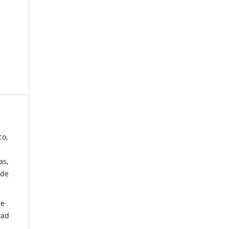
co,
as,
 de
de
tad