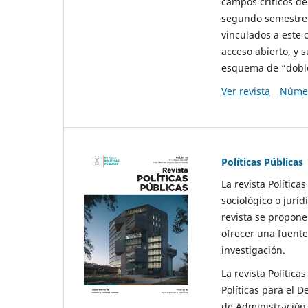
campos críticos de
segundo semestre 
vinculados a este 
acceso abierto, y 
esquema de “doble 
Ver revista
Númer
Políticas Públicas
La revista Política
sociológico o juríd
revista se propone 
ofrecer una fuente
investigación.
La revista Política
Políticas para el D
de Administración 