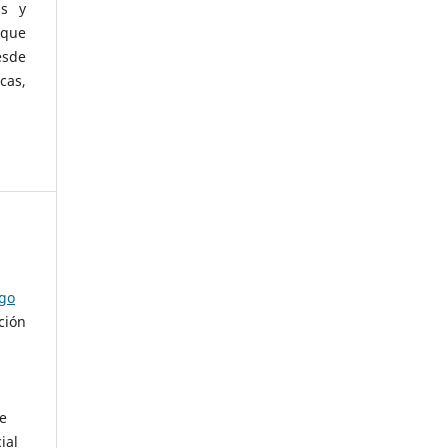
as y
 que
esde
cas,
ago
ción
de
ial