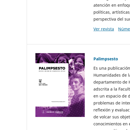
atención en enfoqu
políticas, artísti
perspectiva del sur
Ver revista
Númer
Palimpsesto
Es una publicación
Humanidades de la
departamento de Hi
adscrita a la Fac
en un espacio de d
problemas de interé
reflexión y evaluac
de volcar sus obje
conocimientos en e