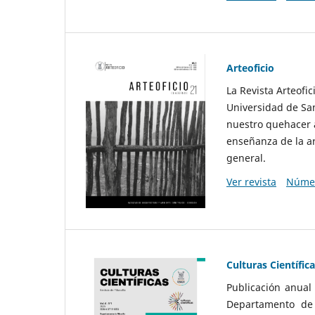
Arteoficio
La Revista Arteofi
Universidad de San
nuestro quehacer a
enseñanza de la ar
general.
Ver revista
Númer
Culturas Científic
Publicación anual
Departamento de F