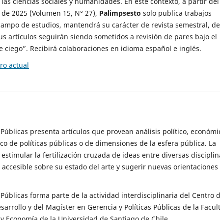
 las ciencias sociales y humanidades. En este contexto, a partir del
de 2025 (Volumen 15, N° 27),
Palimpsesto
solo publica trabajos
campo de estudios, mantendrá su carácter de revista semestral, de
sus artículos seguirán siendo sometidos a revisión de pares bajo el
ciego”. Recibirá colaboraciones en idioma español e inglés.
o actual
s Públicas presenta artículos que provean análisis político, económi
ico de políticas públicas o de dimensiones de la esfera pública. La
estimular la fertilización cruzada de ideas entre diversas disciplin
 accesible sobre su estado del arte y sugerir nuevas orientaciones
s Públicas forma parte de la actividad interdisciplinaria del Centro 
esarrollo y del Magíster en Gerencia y Políticas Públicas de la Facul
y Economía de la Universidad de Santiago de Chile.