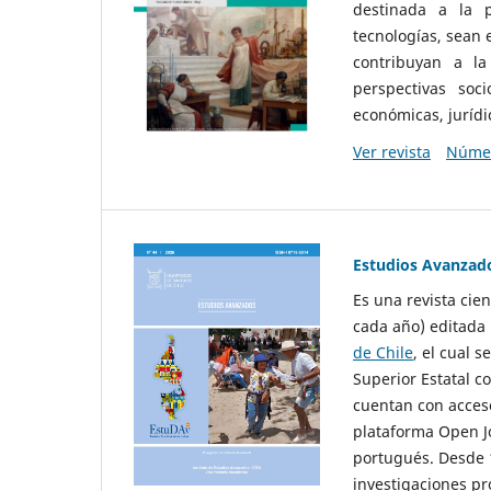
destinada a la p
tecnologías, sean
contribuyan a la
perspectivas socio
económicas, jurídic
Ver revista
Númer
Estudios Avanzad
Es una revista cie
cada año) editada 
de Chile
, el cual s
Superior Estatal co
cuentan con acceso
plataforma Open Jo
portugués. Desde 1
investigaciones pr