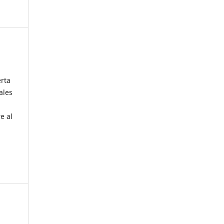
erta
ales
e al