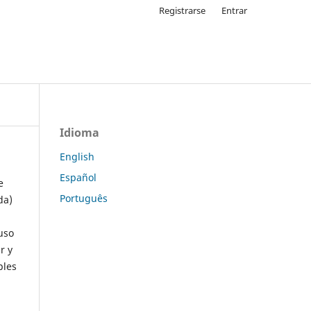
Registrarse
Entrar
Idioma
English
Español
e
Português
da)
uso
r y
ples