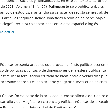
 las ciencias sociales y humanidades. En este contexto, a partir del
de 2025 (Volumen 15, N° 27),
Palimpsesto
solo publica trabajos
campo de estudios, mantendrá su carácter de revista semestral, de
sus artículos seguirán siendo sometidos a revisión de pares bajo el
ciego”. Recibirá colaboraciones en idioma español e inglés.
o actual
s Públicas presenta artículos que provean análisis político, económi
ico de políticas públicas o de dimensiones de la esfera pública. La
estimular la fertilización cruzada de ideas entre diversas disciplin
 accesible sobre su estado del arte y sugerir nuevas orientaciones
s Públicas forma parte de la actividad interdisciplinaria del Centro 
esarrollo y del Magíster en Gerencia y Políticas Públicas de la Facul
y Economía de la Universidad de Santiago de Chile.