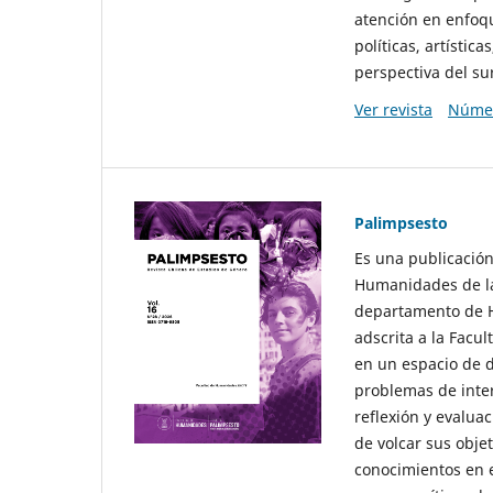
atención en enfoqu
políticas, artísti
perspectiva del sur
Ver revista
Númer
Palimpsesto
Es una publicación
Humanidades de la
departamento de Hi
adscrita a la Fac
en un espacio de d
problemas de interé
reflexión y evaluac
de volcar sus obje
conocimientos en e