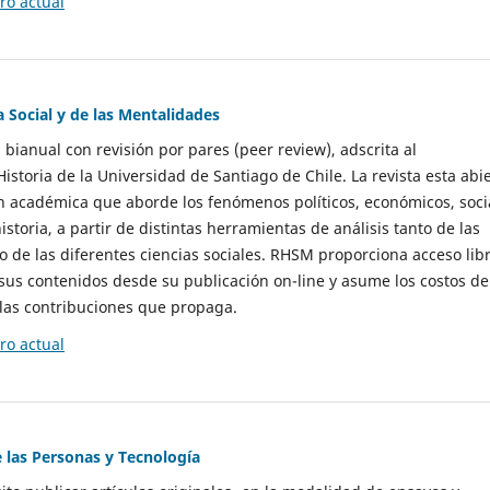
o actual
a Social y de las Mentalidades
 bianual con revisión por pares (peer review), adscrita al
storia de la Universidad de Santiago de Chile. La revista esta abi
n académica que aborde los fenómenos políticos, económicos, soci
historia, a partir de distintas herramientas de análisis tanto de las
e las diferentes ciencias sociales. RHSM proporciona acceso libr
sus contenidos desde su publicación on-line y asume los costos de
las contribuciones que propaga.
o actual
e las Personas y Tecnología