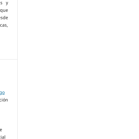
as y
 que
esde
cas,
ago
ción
de
ial