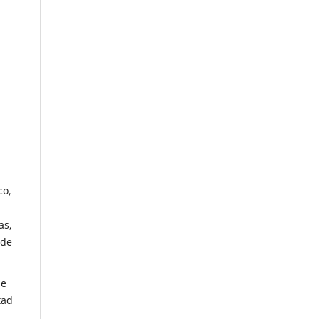
co,
as,
 de
de
tad