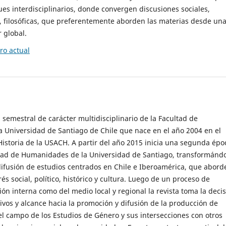
es interdisciplinarios, donde convergen discusiones sociales,
cas, filosóficas, que preferentemente aborden las materias desde un
 global.
o actual
 semestral de carácter multidisciplinario de la Facultad de
 Universidad de Santiago de Chile que nace en el año 2004 en el
storia de la USACH. A partir del año 2015 inicia una segunda épo
ultad de Humanidades de la Universidad de Santiago, transformánd
ifusión de estudios centrados en Chile e Iberoamérica, que abord
s social, político, histórico y cultura. Luego de un proceso de
ión interna como del medio local y regional la revista toma la deci
tivos y alcance hacia la promoción y difusión de la producción de
l campo de los Estudios de Género y sus intersecciones con otros