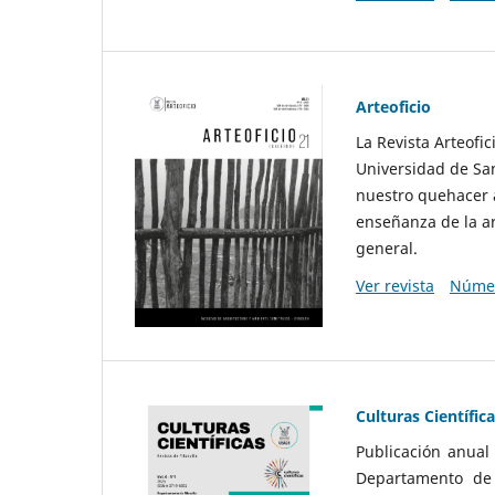
Arteoficio
La Revista Arteofi
Universidad de San
nuestro quehacer a
enseñanza de la ar
general.
Ver revista
Númer
Culturas Científic
Publicación anual
Departamento de F