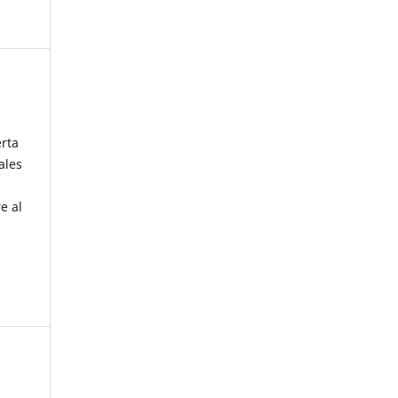
erta
ales
e al