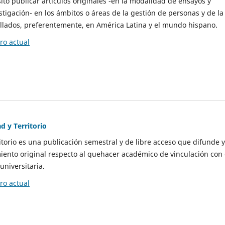
to publicar artículos originales -en la modalidad de ensayos y
stigación- en los ámbitos o áreas de la gestión de personas y de la
llados, preferentemente, en América Latina y el mundo hispano.
o actual
d y Territorio
itorio es una publicación semestral y de libre acceso que difunde y
ento original respecto al quehacer académico de vinculación con 
universitaria.
o actual