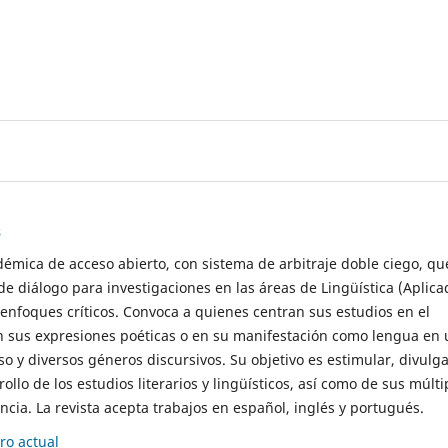
s
démica de acceso abierto, con sistema de arbitraje doble ciego, qu
de diálogo para investigaciones en las áreas de Lingüística (Aplica
 enfoques críticos. Convoca a quienes centran sus estudios en el
n sus expresiones poéticas o en su manifestación como lengua en 
so y diversos géneros discursivos. Su objetivo es estimular, divulga
rollo de los estudios literarios y lingüísticos, así como de sus múlti
cia. La revista acepta trabajos en español, inglés y portugués.
o actual