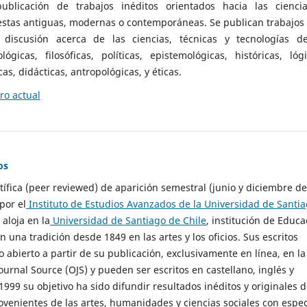
ublicación de trabajos inéditos orientados hacia las cienci
 estas antiguas, modernas o contemporáneas. Se publican trabajos
 discusión acerca de las ciencias, técnicas y tecnologías d
lógicas, filosóficas, políticas, epistemológicas, históricas, lógi
as, didácticas, antropológicas, y éticas.
o actual
os
ntífica (peer reviewed) de aparición semestral (junio y diciembre de
por el
Instituto de Estudios Avanzados de la Universidad de Santi
e aloja en la
Universidad de Santiago de Chile
, institución de Educa
n una tradición desde 1849 en las artes y los oficios. Sus escritos
 abierto a partir de su publicación, exclusivamente en línea, en la
urnal Source (OJS) y pueden ser escritos en castellano, inglés y
999 su objetivo ha sido difundir resultados inéditos y originales 
ovenientes de las artes, humanidades y ciencias sociales con espec