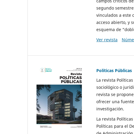
campos críticos de
segundo semestre 
vinculados a este 
acceso abierto, y 
esquema de “doble 
Ver revista
Númer
Políticas Públicas
La revista Política
sociológico o juríd
revista se propone 
ofrecer una fuente
investigación.
La revista Política
Políticas para el D
de Administración 