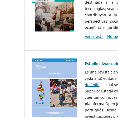
destinada a la p
tecnologías, sean
contribuyan a la
perspectivas socio
económicas, jurídic
Ver revista
Númer
Estudios Avanzad
Es una revista cie
cada año) editada 
de Chile
, el cual s
Superior Estatal co
cuentan con acceso
plataforma Open Jo
portugués. Desde 1
investigaciones pr