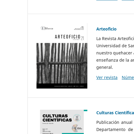
Arteoficio
La Revista Arteofi
Universidad de San
nuestro quehacer a
enseñanza de la ar
general.
Ver revista
Númer
Culturas Científic
Publicación anual
Departamento de F