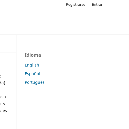
Registrarse
Entrar
Idioma
English
Español
e
Português
da)
uso
r y
ples