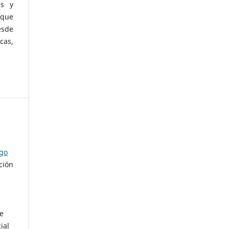
as y
 que
esde
cas,
ago
ción
de
ial