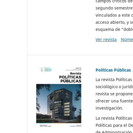
campos críticos de
segundo semestre 
vinculados a este 
acceso abierto, y 
esquema de “doble 
Ver revista
Númer
Políticas Públicas
La revista Política
sociológico o juríd
revista se propone 
ofrecer una fuente
investigación.
La revista Política
Políticas para el D
de Administración 