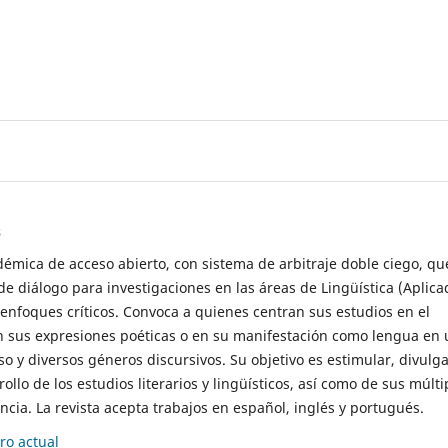
s
démica de acceso abierto, con sistema de arbitraje doble ciego, qu
de diálogo para investigaciones en las áreas de Lingüística (Aplica
 enfoques críticos. Convoca a quienes centran sus estudios en el
n sus expresiones poéticas o en su manifestación como lengua en 
so y diversos géneros discursivos. Su objetivo es estimular, divulga
rollo de los estudios literarios y lingüísticos, así como de sus múlti
cia. La revista acepta trabajos en español, inglés y portugués.
o actual