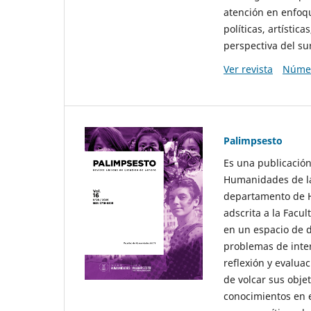
atención en enfoqu
políticas, artísti
perspectiva del sur
Ver revista
Númer
Palimpsesto
Es una publicación
Humanidades de la
departamento de Hi
adscrita a la Fac
en un espacio de d
problemas de interé
reflexión y evaluac
de volcar sus obje
conocimientos en e