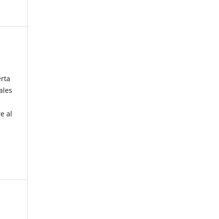
erta
ales
e al