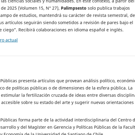
 las ciencias sociales y humanidades. En este contexto, a partir del
de 2025 (Volumen 15, N° 27),
Palimpsesto
solo publica trabajos
campo de estudios, mantendrá su carácter de revista semestral, de
sus artículos seguirán siendo sometidos a revisión de pares bajo el
ciego”. Recibirá colaboraciones en idioma español e inglés.
o actual
s Públicas presenta artículos que provean análisis político, económi
ico de políticas públicas o de dimensiones de la esfera pública. La
estimular la fertilización cruzada de ideas entre diversas disciplin
 accesible sobre su estado del arte y sugerir nuevas orientaciones
s Públicas forma parte de la actividad interdisciplinaria del Centro 
esarrollo y del Magíster en Gerencia y Políticas Públicas de la Facul
y Economía de la Universidad de Santiago de Chile.