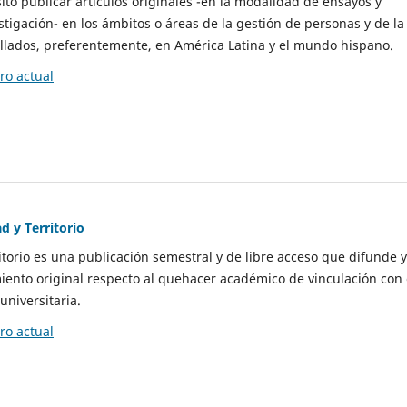
to publicar artículos originales -en la modalidad de ensayos y
stigación- en los ámbitos o áreas de la gestión de personas y de la
llados, preferentemente, en América Latina y el mundo hispano.
o actual
d y Territorio
itorio es una publicación semestral y de libre acceso que difunde y
ento original respecto al quehacer académico de vinculación con 
universitaria.
o actual