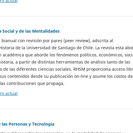
o actual
a Social y de las Mentalidades
 bianual con revisión por pares (peer review), adscrita al
storia de la Universidad de Santiago de Chile. La revista esta abi
n académica que aborde los fenómenos políticos, económicos, soci
historia, a partir de distintas herramientas de análisis tanto de las
e las diferentes ciencias sociales. RHSM proporciona acceso libr
sus contenidos desde su publicación on-line y asume los costos de
las contribuciones que propaga.
o actual
e las Personas y Tecnología