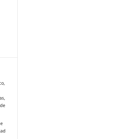
co,
as,
 de
de
tad