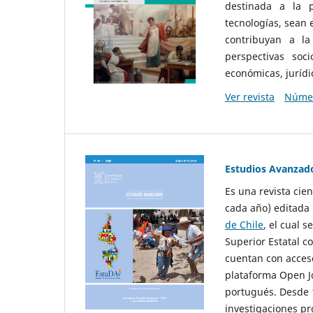
destinada a la p
tecnologías, sean
contribuyan a la
perspectivas socio
económicas, jurídic
Ver revista
Númer
Estudios Avanzad
Es una revista cie
cada año) editada 
de Chile
, el cual s
Superior Estatal co
cuentan con acceso
plataforma Open Jo
portugués. Desde 1
investigaciones pr