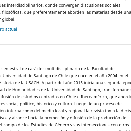
es interdisciplinarios, donde convergen discusiones sociales,
cas, filosóficas, que preferentemente aborden las materias desde un
 global.
o actual
 semestral de carácter multidisciplinario de la Facultad de
 Universidad de Santiago de Chile que nace en el año 2004 en el
storia de la USACH. A partir del año 2015 inicia una segunda épo
ultad de Humanidades de la Universidad de Santiago, transformánd
ifusión de estudios centrados en Chile e Iberoamérica, que abord
s social, político, histórico y cultura. Luego de un proceso de
ión interna como del medio local y regional la revista toma la deci
tivos y alcance hacia la promoción y difusión de la producción de
l campo de los Estudios de Género y sus intersecciones con otros