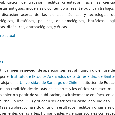
ublicación de trabajos inéditos orientados hacia las cienci
 estas antiguas, modernas o contemporáneas. Se publican trabajos
 discusión acerca de las ciencias, técnicas y tecnologías d
lógicas, filosóficas, políticas, epistemológicas, históricas, lógi
as, didácticas, antropológicas, y éticas.
o actual
os
ntífica (peer reviewed) de aparición semestral (junio y diciembre de
por el
Instituto de Estudios Avanzados de la Universidad de Santi
e aloja en la
Universidad de Santiago de Chile
, institución de Educa
n una tradición desde 1849 en las artes y los oficios. Sus escritos
 abierto a partir de su publicación, exclusivamente en línea, en la
urnal Source (OJS) y pueden ser escritos en castellano, inglés y
999 su objetivo ha sido difundir resultados inéditos y originales 
ovenientes de las artes, humanidades y ciencias sociales con espec