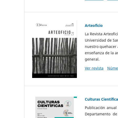
Arteoficio
La Revista Arteofi
Universidad de San
nuestro quehacer a
enseñanza de la ar
general.
Ver revista
Númer
Culturas Científic
Publicación anual
Departamento de F