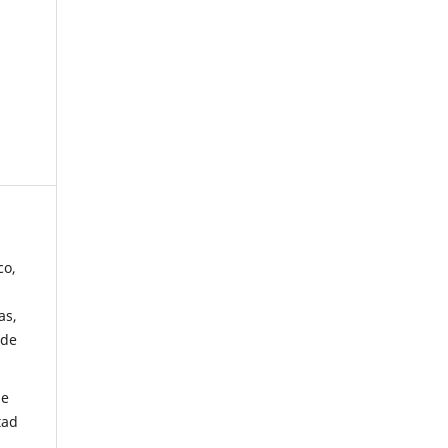
co,
as,
 de
de
tad