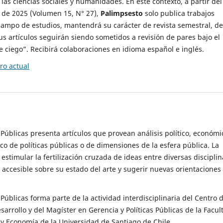
 las ciencias sociales y humanidades. En este contexto, a partir del
de 2025 (Volumen 15, N° 27),
Palimpsesto
solo publica trabajos
campo de estudios, mantendrá su carácter de revista semestral, de
sus artículos seguirán siendo sometidos a revisión de pares bajo el
ciego”. Recibirá colaboraciones en idioma español e inglés.
o actual
s Públicas presenta artículos que provean análisis político, económi
ico de políticas públicas o de dimensiones de la esfera pública. La
estimular la fertilización cruzada de ideas entre diversas disciplin
 accesible sobre su estado del arte y sugerir nuevas orientaciones
s Públicas forma parte de la actividad interdisciplinaria del Centro 
esarrollo y del Magíster en Gerencia y Políticas Públicas de la Facul
y Economía de la Universidad de Santiago de Chile.