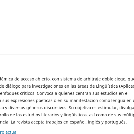
s
démica de acceso abierto, con sistema de arbitraje doble ciego, qu
de diálogo para investigaciones en las áreas de Lingüística (Aplica
 enfoques críticos. Convoca a quienes centran sus estudios en el
n sus expresiones poéticas o en su manifestación como lengua en 
so y diversos géneros discursivos. Su objetivo es estimular, divulga
rollo de los estudios literarios y lingüísticos, así como de sus múlti
cia. La revista acepta trabajos en español, inglés y portugués.
o actual