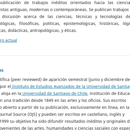
ublicación de trabajos inéditos orientados hacia las cienci
 estas antiguas, modernas o contemporáneas. Se publican trabajos
 discusión acerca de las ciencias, técnicas y tecnologías d
lógicas, filosóficas, políticas, epistemológicas, históricas, lógi
as, didácticas, antropológicas, y éticas.
o actual
os
ntífica (peer reviewed) de aparición semestral (junio y diciembre de
por el
Instituto de Estudios Avanzados de la Universidad de Santi
e aloja en la
Universidad de Santiago de Chile
, institución de Educa
n una tradición desde 1849 en las artes y los oficios. Sus escritos
 abierto a partir de su publicación, exclusivamente en línea, en la
urnal Source (OJS) y pueden ser escritos en castellano, inglés y
999 su objetivo ha sido difundir resultados inéditos y originales 
ovenientes de las artes, humanidades y ciencias sociales con espec