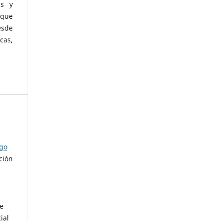
as y
 que
esde
cas,
ago
ción
de
ial