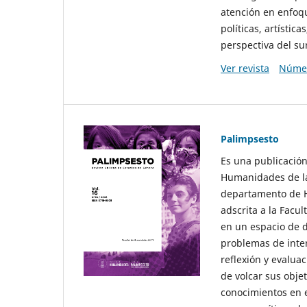
atención en enfoqu
políticas, artísti
perspectiva del sur
Ver revista
Númer
Palimpsesto
Es una publicación
Humanidades de la
departamento de Hi
adscrita a la Fac
en un espacio de d
problemas de interé
reflexión y evaluac
de volcar sus obje
conocimientos en e