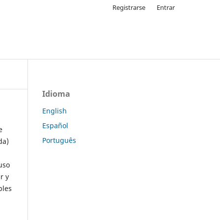
Registrarse
Entrar
Idioma
English
Español
e
Português
da)
uso
r y
ples