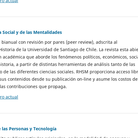
o actual
a Social y de las Mentalidades
 bianual con revisión por pares (peer review), adscrita al
storia de la Universidad de Santiago de Chile. La revista esta abi
n académica que aborde los fenómenos políticos, económicos, soci
historia, a partir de distintas herramientas de análisis tanto de las
e las diferentes ciencias sociales. RHSM proporciona acceso libr
sus contenidos desde su publicación on-line y asume los costos de
las contribuciones que propaga.
o actual
e las Personas y Tecnología