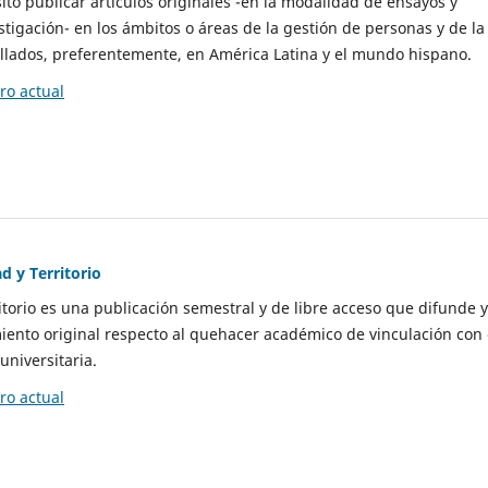
to publicar artículos originales -en la modalidad de ensayos y
stigación- en los ámbitos o áreas de la gestión de personas y de la
llados, preferentemente, en América Latina y el mundo hispano.
o actual
d y Territorio
itorio es una publicación semestral y de libre acceso que difunde y
ento original respecto al quehacer académico de vinculación con 
universitaria.
o actual