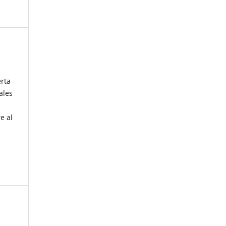
erta
ales
e al