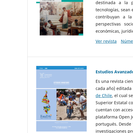
destinada a la p
tecnologías, sean
contribuyan a la
perspectivas socio
económicas, jurídic
Ver revista
Númer
Estudios Avanzad
Es una revista cie
cada año) editada 
de Chile
, el cual s
Superior Estatal co
cuentan con acceso
plataforma Open Jo
portugués. Desde 1
investigaciones pr