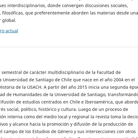
es interdisciplinarios, donde convergen discusiones sociales,
cas, filosóficas, que preferentemente aborden las materias desde un
 global.
o actual
 semestral de carácter multidisciplinario de la Facultad de
 Universidad de Santiago de Chile que nace en el año 2004 en el
storia de la USACH. A partir del año 2015 inicia una segunda épo
ultad de Humanidades de la Universidad de Santiago, transformánd
ifusión de estudios centrados en Chile e Iberoamérica, que abord
s social, político, histórico y cultura. Luego de un proceso de
ión interna como del medio local y regional la revista toma la deci
tivos y alcance hacia la promoción y difusión de la producción de
l campo de los Estudios de Género y sus intersecciones con otros