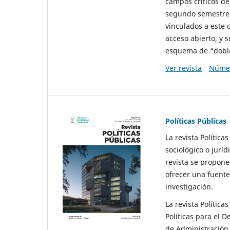
campos críticos de
segundo semestre 
vinculados a este 
acceso abierto, y 
esquema de “doble 
Ver revista
Númer
Políticas Públicas
La revista Política
sociológico o juríd
revista se propone 
ofrecer una fuente
investigación.
La revista Política
Políticas para el D
de Administración 