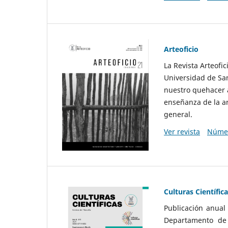
Arteoficio
La Revista Arteofi
Universidad de San
nuestro quehacer a
enseñanza de la ar
general.
Ver revista
Númer
Culturas Científic
Publicación anual
Departamento de F