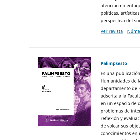
atención en enfoqu
políticas, artísti
perspectiva del sur
Ver revista
Númer
Palimpsesto
Es una publicación
Humanidades de la
departamento de Hi
adscrita a la Fac
en un espacio de d
problemas de interé
reflexión y evaluac
de volcar sus obje
conocimientos en e