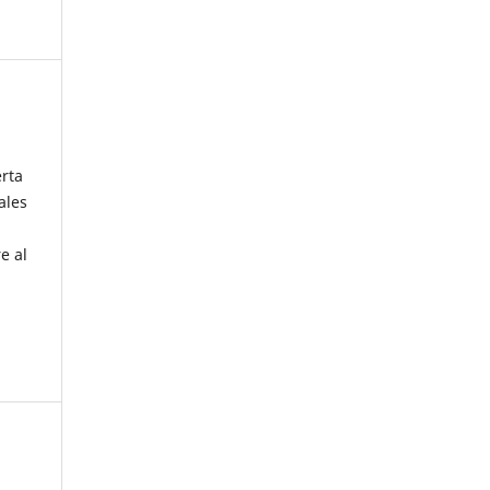
erta
ales
e al