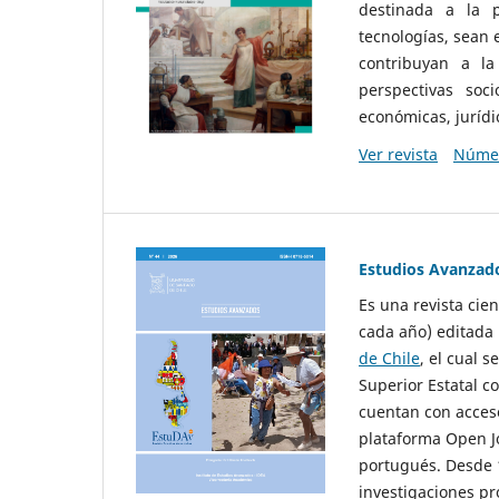
destinada a la p
tecnologías, sean
contribuyan a la
perspectivas socio
económicas, jurídic
Ver revista
Númer
Estudios Avanzad
Es una revista cie
cada año) editada 
de Chile
, el cual s
Superior Estatal co
cuentan con acceso
plataforma Open Jo
portugués. Desde 1
investigaciones pr