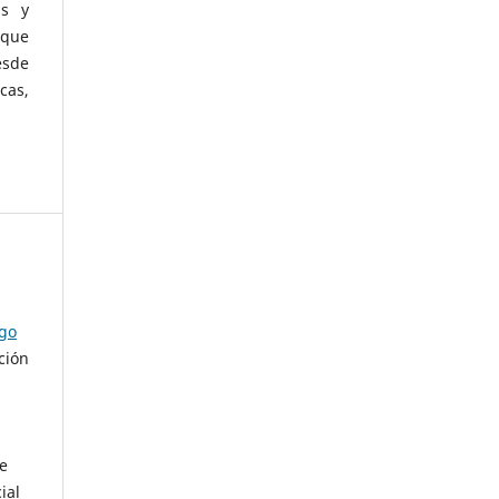
as y
 que
esde
cas,
ago
ción
de
ial