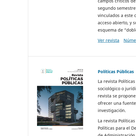
campos críticos de
segundo semestre 
vinculados a este 
acceso abierto, y 
esquema de “doble 
Ver revista
Númer
Políticas Públicas
La revista Política
sociológico o juríd
revista se propone 
ofrecer una fuente
investigación.
La revista Política
Políticas para el D
de Administración 