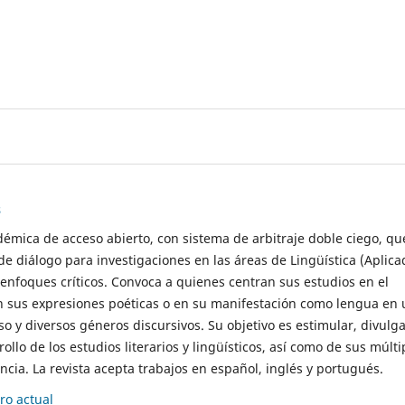
s
démica de acceso abierto, con sistema de arbitraje doble ciego, qu
de diálogo para investigaciones en las áreas de Lingüística (Aplica
 enfoques críticos. Convoca a quienes centran sus estudios en el
n sus expresiones poéticas o en su manifestación como lengua en 
so y diversos géneros discursivos. Su objetivo es estimular, divulga
rollo de los estudios literarios y lingüísticos, así como de sus múlti
cia. La revista acepta trabajos en español, inglés y portugués.
o actual