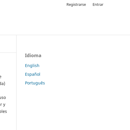
Registrarse
Entrar
Idioma
English
Español
e
Português
da)
uso
r y
ples