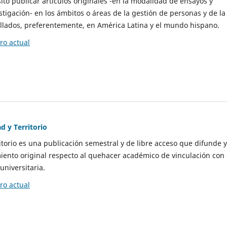
to publicar artículos originales -en la modalidad de ensayos y
stigación- en los ámbitos o áreas de la gestión de personas y de la
llados, preferentemente, en América Latina y el mundo hispano.
o actual
d y Territorio
itorio es una publicación semestral y de libre acceso que difunde y
ento original respecto al quehacer académico de vinculación con 
universitaria.
o actual