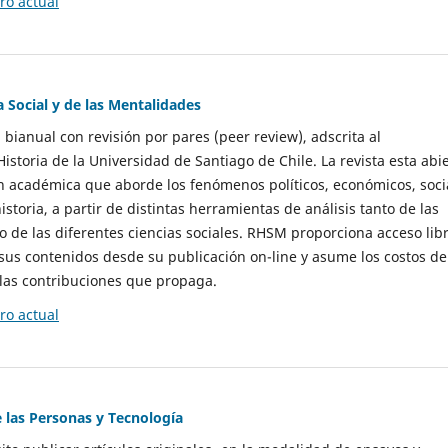
o actual
a Social y de las Mentalidades
 bianual con revisión por pares (peer review), adscrita al
storia de la Universidad de Santiago de Chile. La revista esta abi
n académica que aborde los fenómenos políticos, económicos, soci
historia, a partir de distintas herramientas de análisis tanto de las
e las diferentes ciencias sociales. RHSM proporciona acceso libr
sus contenidos desde su publicación on-line y asume los costos de
las contribuciones que propaga.
o actual
e las Personas y Tecnología