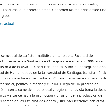
es interdisciplinarios, donde convergen discusiones sociales,
cas, filosóficas, que preferentemente aborden las materias desde un
 global.
o actual
 semestral de carácter multidisciplinario de la Facultad de
 Universidad de Santiago de Chile que nace en el año 2004 en el
storia de la USACH. A partir del año 2015 inicia una segunda épo
ultad de Humanidades de la Universidad de Santiago, transformánd
ifusión de estudios centrados en Chile e Iberoamérica, que abord
s social, político, histórico y cultura. Luego de un proceso de
ión interna como del medio local y regional la revista toma la deci
tivos y alcance hacia la promoción y difusión de la producción de
l campo de los Estudios de Género y sus intersecciones con otros