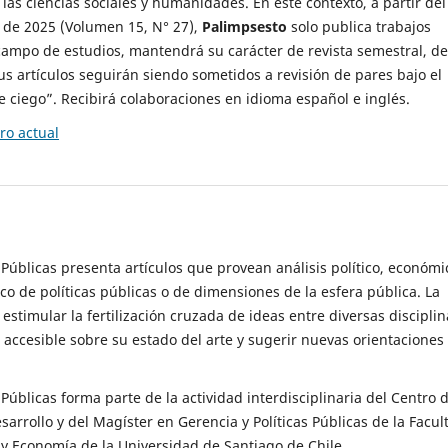
 las ciencias sociales y humanidades. En este contexto, a partir del
de 2025 (Volumen 15, N° 27),
Palimpsesto
solo publica trabajos
campo de estudios, mantendrá su carácter de revista semestral, de
sus artículos seguirán siendo sometidos a revisión de pares bajo el
ciego”. Recibirá colaboraciones en idioma español e inglés.
o actual
s Públicas presenta artículos que provean análisis político, económi
ico de políticas públicas o de dimensiones de la esfera pública. La
estimular la fertilización cruzada de ideas entre diversas disciplin
 accesible sobre su estado del arte y sugerir nuevas orientaciones
s Públicas forma parte de la actividad interdisciplinaria del Centro 
esarrollo y del Magíster en Gerencia y Políticas Públicas de la Facul
y Economía de la Universidad de Santiago de Chile.