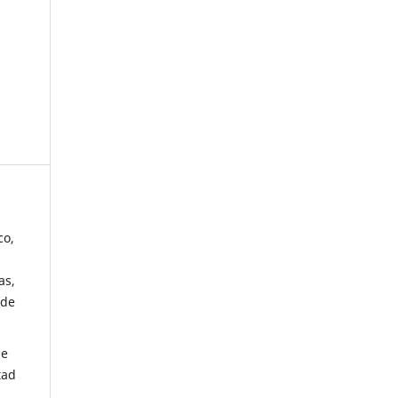
co,
as,
 de
de
tad