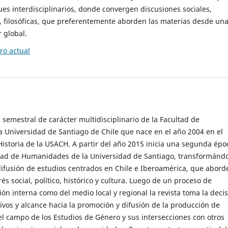
es interdisciplinarios, donde convergen discusiones sociales,
cas, filosóficas, que preferentemente aborden las materias desde un
 global.
o actual
 semestral de carácter multidisciplinario de la Facultad de
 Universidad de Santiago de Chile que nace en el año 2004 en el
storia de la USACH. A partir del año 2015 inicia una segunda épo
ultad de Humanidades de la Universidad de Santiago, transformánd
ifusión de estudios centrados en Chile e Iberoamérica, que abord
s social, político, histórico y cultura. Luego de un proceso de
ión interna como del medio local y regional la revista toma la deci
tivos y alcance hacia la promoción y difusión de la producción de
l campo de los Estudios de Género y sus intersecciones con otros