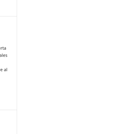
erta
ales
e al