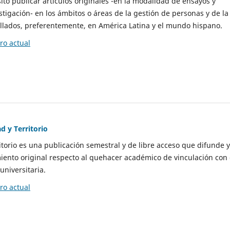
to publicar artículos originales -en la modalidad de ensayos y
stigación- en los ámbitos o áreas de la gestión de personas y de la
llados, preferentemente, en América Latina y el mundo hispano.
o actual
d y Territorio
itorio es una publicación semestral y de libre acceso que difunde y
ento original respecto al quehacer académico de vinculación con 
universitaria.
o actual