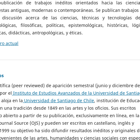
ublicación de trabajos inéditos orientados hacia las cienci
 estas antiguas, modernas o contemporáneas. Se publican trabajos
 discusión acerca de las ciencias, técnicas y tecnologías d
lógicas, filosóficas, políticas, epistemológicas, históricas, lógi
as, didácticas, antropológicas, y éticas.
o actual
os
ntífica (peer reviewed) de aparición semestral (junio y diciembre de
por el
Instituto de Estudios Avanzados de la Universidad de Santi
e aloja en la
Universidad de Santiago de Chile
, institución de Educa
n una tradición desde 1849 en las artes y los oficios. Sus escritos
 abierto a partir de su publicación, exclusivamente en línea, en la
urnal Source (OJS) y pueden ser escritos en castellano, inglés y
999 su objetivo ha sido difundir resultados inéditos y originales 
ovenientes de las artes, humanidades y ciencias sociales con espec