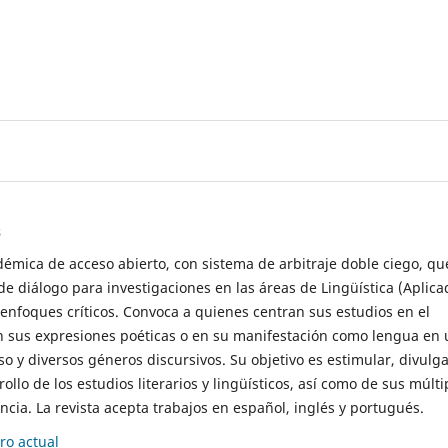
s
démica de acceso abierto, con sistema de arbitraje doble ciego, qu
de diálogo para investigaciones en las áreas de Lingüística (Aplica
 enfoques críticos. Convoca a quienes centran sus estudios en el
n sus expresiones poéticas o en su manifestación como lengua en 
so y diversos géneros discursivos. Su objetivo es estimular, divulga
rollo de los estudios literarios y lingüísticos, así como de sus múlti
cia. La revista acepta trabajos en español, inglés y portugués.
o actual