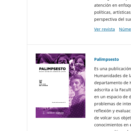
atención en enfoqu
políticas, artísti
perspectiva del sur
Ver revista
Númer
Palimpsesto
Es una publicación
Humanidades de la
departamento de Hi
adscrita a la Fac
en un espacio de d
problemas de interé
reflexión y evaluac
de volcar sus obje
conocimientos en e