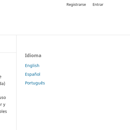
Registrarse
Entrar
Idioma
English
Español
e
Português
da)
uso
r y
ples