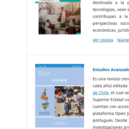
destinada a la p
tecnologías, sean
contribuyan a la
perspectivas socio
económicas, jurídic
Ver revista
Númer
Estudios Avanzad
Es una revista cie
cada año) editada 
de Chile
, el cual s
Superior Estatal co
cuentan con acceso
plataforma Open Jo
portugués. Desde 1
investigaciones pr