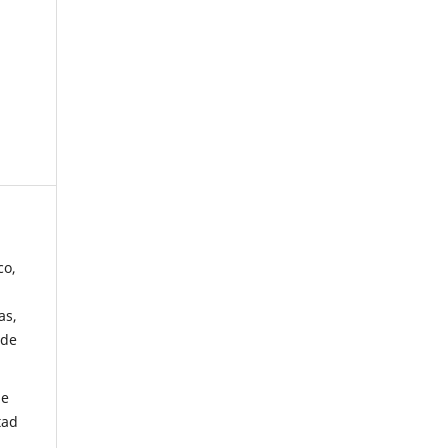
co,
as,
 de
de
tad