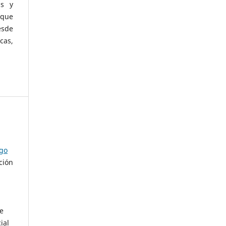
as y
 que
esde
cas,
ago
ción
de
ial