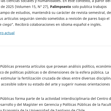
 las ciencias sociales y humanidades. En este contexto, a partir del
de 2025 (Volumen 15, N° 27),
Palimpsesto
solo publica trabajos
campo de estudios, mantendrá su carácter de revista semestral, de
sus artículos seguirán siendo sometidos a revisión de pares bajo el
ciego”. Recibirá colaboraciones en idioma español e inglés.
o actual
s Públicas presenta artículos que provean análisis político, económi
ico de políticas públicas o de dimensiones de la esfera pública. La
estimular la fertilización cruzada de ideas entre diversas disciplin
 accesible sobre su estado del arte y sugerir nuevas orientaciones
s Públicas forma parte de la actividad interdisciplinaria del Centro 
esarrollo y del Magíster en Gerencia y Políticas Públicas de la Facul
y Economía de la Universidad de Santiago de Chile.