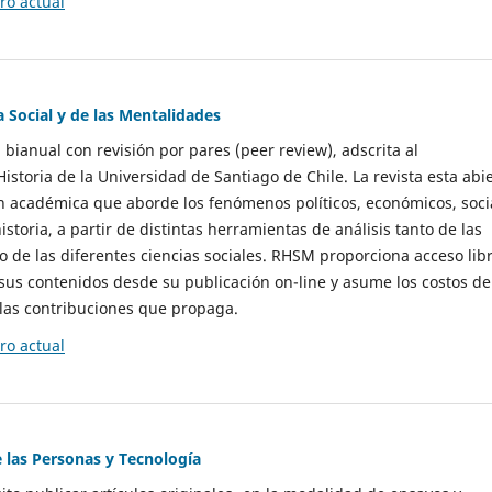
o actual
a Social y de las Mentalidades
 bianual con revisión por pares (peer review), adscrita al
storia de la Universidad de Santiago de Chile. La revista esta abi
n académica que aborde los fenómenos políticos, económicos, soci
historia, a partir de distintas herramientas de análisis tanto de las
e las diferentes ciencias sociales. RHSM proporciona acceso libr
sus contenidos desde su publicación on-line y asume los costos de
las contribuciones que propaga.
o actual
e las Personas y Tecnología