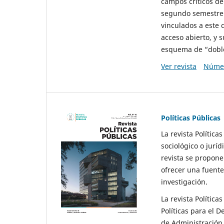
campos críticos de
segundo semestre 
vinculados a este 
acceso abierto, y 
esquema de “doble 
Ver revista
Númer
Políticas Públicas
La revista Política
sociológico o juríd
revista se propone 
ofrecer una fuente
investigación.
La revista Política
Políticas para el D
de Administración 