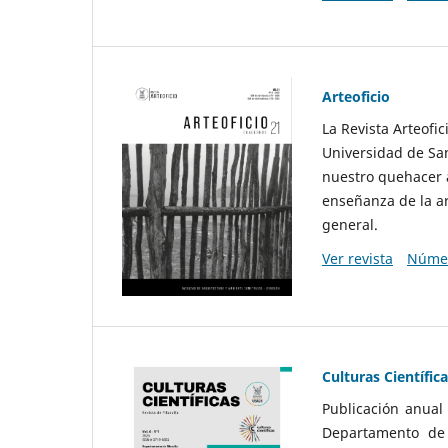
Arteoficio
La Revista Arteofi
Universidad de San
nuestro quehacer a
enseñanza de la ar
general.
Ver revista
Númer
Culturas Científic
Publicación anual
Departamento de F