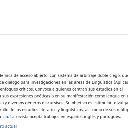
s
démica de acceso abierto, con sistema de arbitraje doble ciego, qu
de diálogo para investigaciones en las áreas de Lingüística (Aplica
 enfoques críticos. Convoca a quienes centran sus estudios en el
n sus expresiones poéticas o en su manifestación como lengua en 
so y diversos géneros discursivos. Su objetivo es estimular, divulga
rollo de los estudios literarios y lingüísticos, así como de sus múlti
cia. La revista acepta trabajos en español, inglés y portugués.
o actual