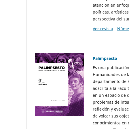
atención en enfoqu
políticas, artísti
perspectiva del sur
Ver revista
Númer
Palimpsesto
Es una publicación
Humanidades de la
departamento de Hi
adscrita a la Fac
en un espacio de d
problemas de interé
reflexión y evaluac
de volcar sus obje
conocimientos en e