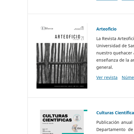
Arteoficio
La Revista Arteofi
Universidad de San
nuestro quehacer a
enseñanza de la ar
general.
Ver revista
Númer
Culturas Científic
Publicación anual
Departamento de F