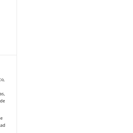
co,
as,
 de
de
tad