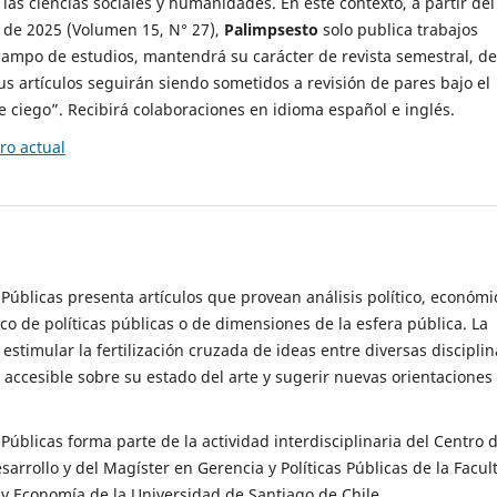
 las ciencias sociales y humanidades. En este contexto, a partir del
de 2025 (Volumen 15, N° 27),
Palimpsesto
solo publica trabajos
campo de estudios, mantendrá su carácter de revista semestral, de
sus artículos seguirán siendo sometidos a revisión de pares bajo el
ciego”. Recibirá colaboraciones en idioma español e inglés.
o actual
s Públicas presenta artículos que provean análisis político, económi
ico de políticas públicas o de dimensiones de la esfera pública. La
estimular la fertilización cruzada de ideas entre diversas disciplin
 accesible sobre su estado del arte y sugerir nuevas orientaciones
s Públicas forma parte de la actividad interdisciplinaria del Centro 
esarrollo y del Magíster en Gerencia y Políticas Públicas de la Facul
y Economía de la Universidad de Santiago de Chile.