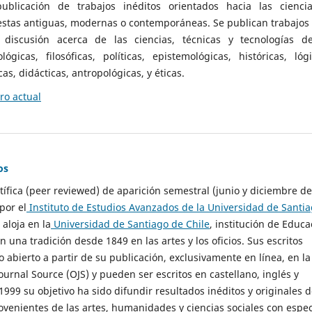
ublicación de trabajos inéditos orientados hacia las cienci
 estas antiguas, modernas o contemporáneas. Se publican trabajos
 discusión acerca de las ciencias, técnicas y tecnologías d
lógicas, filosóficas, políticas, epistemológicas, históricas, lógi
as, didácticas, antropológicas, y éticas.
o actual
os
ntífica (peer reviewed) de aparición semestral (junio y diciembre de
por el
Instituto de Estudios Avanzados de la Universidad de Santi
e aloja en la
Universidad de Santiago de Chile
, institución de Educa
n una tradición desde 1849 en las artes y los oficios. Sus escritos
 abierto a partir de su publicación, exclusivamente en línea, en la
urnal Source (OJS) y pueden ser escritos en castellano, inglés y
999 su objetivo ha sido difundir resultados inéditos y originales 
ovenientes de las artes, humanidades y ciencias sociales con espec