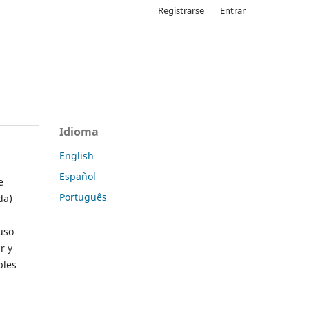
Registrarse
Entrar
Idioma
English
Español
e
Português
da)
uso
r y
ples