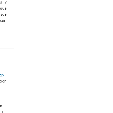
as y
 que
esde
cas,
ago
ción
de
ial