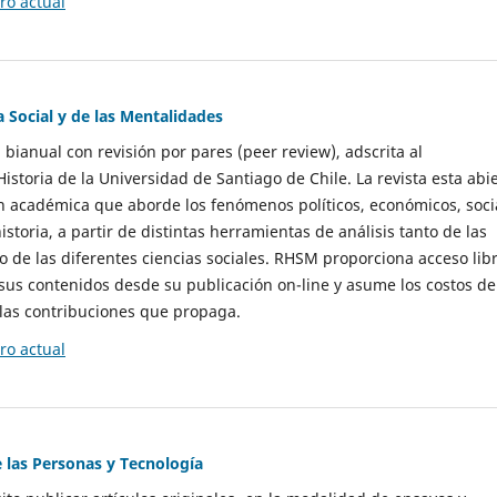
o actual
a Social y de las Mentalidades
 bianual con revisión por pares (peer review), adscrita al
storia de la Universidad de Santiago de Chile. La revista esta abi
n académica que aborde los fenómenos políticos, económicos, soci
historia, a partir de distintas herramientas de análisis tanto de las
e las diferentes ciencias sociales. RHSM proporciona acceso libr
sus contenidos desde su publicación on-line y asume los costos de
las contribuciones que propaga.
o actual
e las Personas y Tecnología