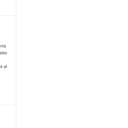
erta
ales
e al