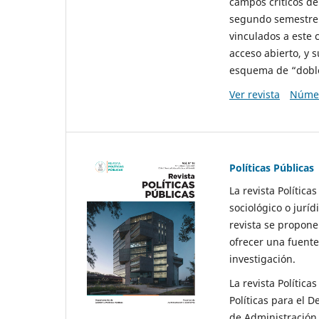
campos críticos de
segundo semestre 
vinculados a este 
acceso abierto, y 
esquema de “doble 
Ver revista
Númer
Políticas Públicas
La revista Política
sociológico o juríd
revista se propone 
ofrecer una fuente
investigación.
La revista Política
Políticas para el D
de Administración 