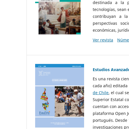
destinada a la p
tecnologías, sean
contribuyan a la
perspectivas socio
económicas, jurídic
Ver revista
Númer
Estudios Avanzad
Es una revista cie
cada año) editada 
de Chile
, el cual s
Superior Estatal co
cuentan con acceso
plataforma Open Jo
portugués. Desde 1
investigaciones pr