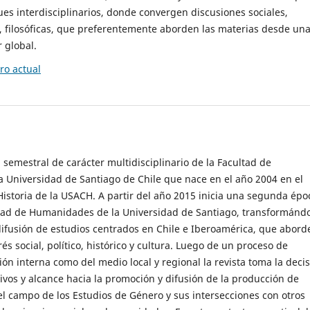
es interdisciplinarios, donde convergen discusiones sociales,
cas, filosóficas, que preferentemente aborden las materias desde un
 global.
o actual
 semestral de carácter multidisciplinario de la Facultad de
 Universidad de Santiago de Chile que nace en el año 2004 en el
storia de la USACH. A partir del año 2015 inicia una segunda épo
ultad de Humanidades de la Universidad de Santiago, transformánd
ifusión de estudios centrados en Chile e Iberoamérica, que abord
s social, político, histórico y cultura. Luego de un proceso de
ión interna como del medio local y regional la revista toma la deci
tivos y alcance hacia la promoción y difusión de la producción de
l campo de los Estudios de Género y sus intersecciones con otros