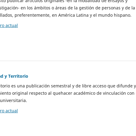
to publicar artículos originales -en la modalidad de ensayos y
stigación- en los ámbitos o áreas de la gestión de personas y de la
llados, preferentemente, en América Latina y el mundo hispano.
o actual
d y Territorio
itorio es una publicación semestral y de libre acceso que difunde y
ento original respecto al quehacer académico de vinculación con 
universitaria.
o actual