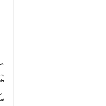
co,
as,
 de
de
tad