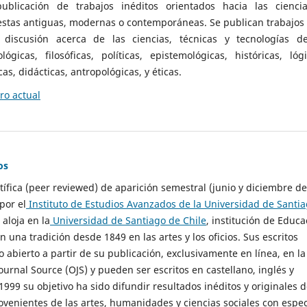
ublicación de trabajos inéditos orientados hacia las cienci
 estas antiguas, modernas o contemporáneas. Se publican trabajos
 discusión acerca de las ciencias, técnicas y tecnologías d
lógicas, filosóficas, políticas, epistemológicas, históricas, lógi
as, didácticas, antropológicas, y éticas.
o actual
os
ntífica (peer reviewed) de aparición semestral (junio y diciembre de
por el
Instituto de Estudios Avanzados de la Universidad de Santi
e aloja en la
Universidad de Santiago de Chile
, institución de Educa
n una tradición desde 1849 en las artes y los oficios. Sus escritos
 abierto a partir de su publicación, exclusivamente en línea, en la
urnal Source (OJS) y pueden ser escritos en castellano, inglés y
999 su objetivo ha sido difundir resultados inéditos y originales 
ovenientes de las artes, humanidades y ciencias sociales con espec