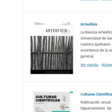
Arteoficio
La Revista Arteofi
Universidad de San
nuestro quehacer a
enseñanza de la ar
general.
Ver revista
Númer
Culturas Científic
Publicación anual
Departamento de F