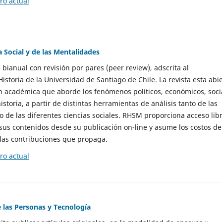
o actual
a Social y de las Mentalidades
 bianual con revisión por pares (peer review), adscrita al
storia de la Universidad de Santiago de Chile. La revista esta abi
n académica que aborde los fenómenos políticos, económicos, soci
historia, a partir de distintas herramientas de análisis tanto de las
e las diferentes ciencias sociales. RHSM proporciona acceso libr
sus contenidos desde su publicación on-line y asume los costos de
las contribuciones que propaga.
o actual
e las Personas y Tecnología