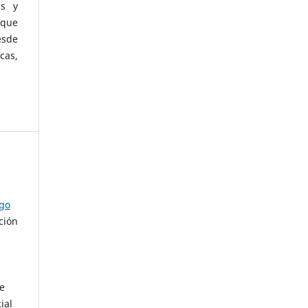
as y
 que
esde
cas,
ago
ción
de
ial