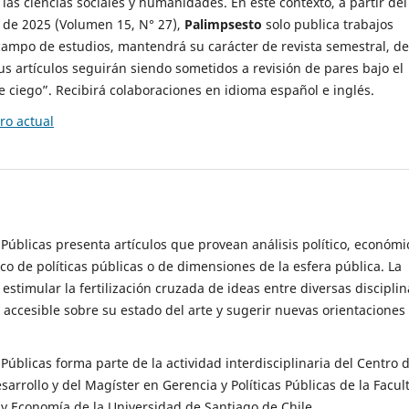
 las ciencias sociales y humanidades. En este contexto, a partir del
de 2025 (Volumen 15, N° 27),
Palimpsesto
solo publica trabajos
campo de estudios, mantendrá su carácter de revista semestral, de
sus artículos seguirán siendo sometidos a revisión de pares bajo el
ciego”. Recibirá colaboraciones en idioma español e inglés.
o actual
s Públicas presenta artículos que provean análisis político, económi
ico de políticas públicas o de dimensiones de la esfera pública. La
estimular la fertilización cruzada de ideas entre diversas disciplin
 accesible sobre su estado del arte y sugerir nuevas orientaciones
s Públicas forma parte de la actividad interdisciplinaria del Centro 
esarrollo y del Magíster en Gerencia y Políticas Públicas de la Facul
y Economía de la Universidad de Santiago de Chile.