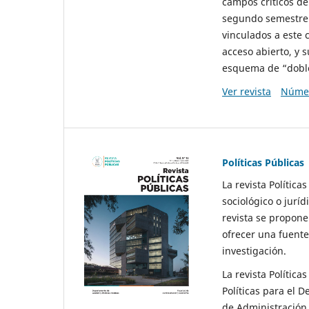
campos críticos de
segundo semestre 
vinculados a este 
acceso abierto, y 
esquema de “doble 
Ver revista
Númer
Políticas Públicas
La revista Política
sociológico o juríd
revista se propone 
ofrecer una fuente
investigación.
La revista Política
Políticas para el D
de Administración 