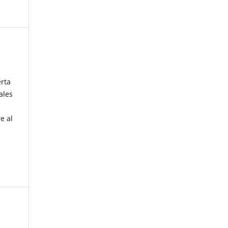
erta
ales
e al