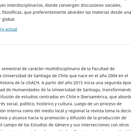
es interdisciplinarios, donde convergen discusiones sociales,
cas, filosóficas, que preferentemente aborden las materias desde un
 global.
o actual
 semestral de carácter multidisciplinario de la Facultad de
 Universidad de Santiago de Chile que nace en el año 2004 en el
storia de la USACH. A partir del año 2015 inicia una segunda épo
ultad de Humanidades de la Universidad de Santiago, transformánd
ifusión de estudios centrados en Chile e Iberoamérica, que abord
s social, político, histórico y cultura. Luego de un proceso de
ión interna como del medio local y regional la revista toma la deci
tivos y alcance hacia la promoción y difusión de la producción de
l campo de los Estudios de Género y sus intersecciones con otros