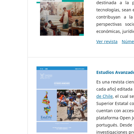
destinada a la p
tecnologías, sean
contribuyan a la
perspectivas socio
económicas, jurídic
Ver revista
Númer
Estudios Avanzad
Es una revista cie
cada año) editada 
de Chile
, el cual s
Superior Estatal co
cuentan con acceso
plataforma Open Jo
portugués. Desde 1
investigaciones pr