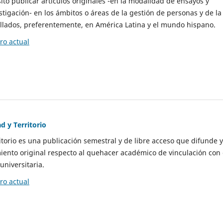
to publicar artículos originales -en la modalidad de ensayos y
stigación- en los ámbitos o áreas de la gestión de personas y de la
llados, preferentemente, en América Latina y el mundo hispano.
o actual
d y Territorio
itorio es una publicación semestral y de libre acceso que difunde y
ento original respecto al quehacer académico de vinculación con 
universitaria.
o actual