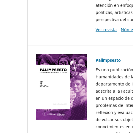
atención en enfoqu
políticas, artísti
perspectiva del sur
Ver revista
Númer
Palimpsesto
Es una publicación
Humanidades de la
departamento de Hi
adscrita a la Fac
en un espacio de d
problemas de interé
reflexión y evaluac
de volcar sus obje
conocimientos en e