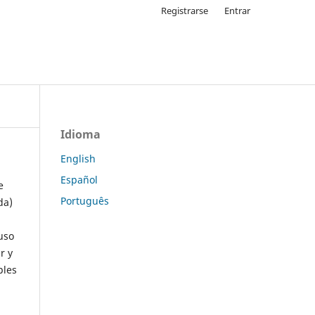
Registrarse
Entrar
Idioma
English
Español
e
Português
da)
uso
r y
ples