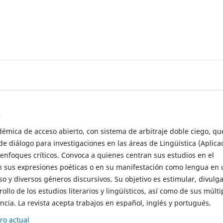
s
démica de acceso abierto, con sistema de arbitraje doble ciego, qu
de diálogo para investigaciones en las áreas de Lingüística (Aplica
 enfoques críticos. Convoca a quienes centran sus estudios en el
n sus expresiones poéticas o en su manifestación como lengua en 
so y diversos géneros discursivos. Su objetivo es estimular, divulga
rollo de los estudios literarios y lingüísticos, así como de sus múlti
cia. La revista acepta trabajos en español, inglés y portugués.
o actual