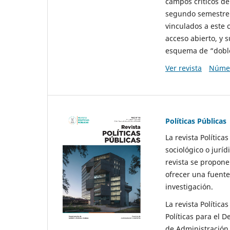
campos críticos de
segundo semestre 
vinculados a este 
acceso abierto, y 
esquema de “doble 
Ver revista
Númer
Políticas Públicas
La revista Política
sociológico o juríd
revista se propone 
ofrecer una fuente
investigación.
La revista Política
Políticas para el D
de Administración 