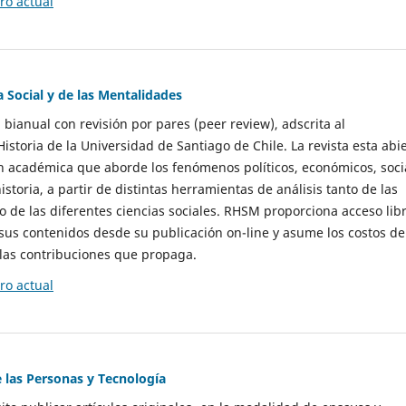
o actual
a Social y de las Mentalidades
 bianual con revisión por pares (peer review), adscrita al
storia de la Universidad de Santiago de Chile. La revista esta abi
n académica que aborde los fenómenos políticos, económicos, soci
historia, a partir de distintas herramientas de análisis tanto de las
e las diferentes ciencias sociales. RHSM proporciona acceso libr
sus contenidos desde su publicación on-line y asume los costos de
las contribuciones que propaga.
o actual
e las Personas y Tecnología