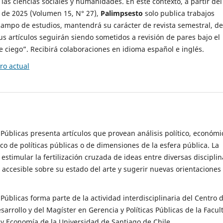
 las ciencias sociales y humanidades. En este contexto, a partir del
de 2025 (Volumen 15, N° 27),
Palimpsesto
solo publica trabajos
campo de estudios, mantendrá su carácter de revista semestral, de
sus artículos seguirán siendo sometidos a revisión de pares bajo el
ciego”. Recibirá colaboraciones en idioma español e inglés.
o actual
s Públicas presenta artículos que provean análisis político, económi
ico de políticas públicas o de dimensiones de la esfera pública. La
estimular la fertilización cruzada de ideas entre diversas disciplin
 accesible sobre su estado del arte y sugerir nuevas orientaciones
s Públicas forma parte de la actividad interdisciplinaria del Centro 
esarrollo y del Magíster en Gerencia y Políticas Públicas de la Facul
y Economía de la Universidad de Santiago de Chile.