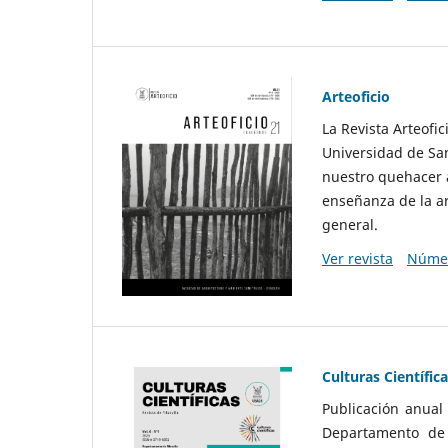
Arteoficio
La Revista Arteofi
Universidad de San
nuestro quehacer a
enseñanza de la ar
general.
Ver revista
Númer
Culturas Científic
Publicación anual
Departamento de F