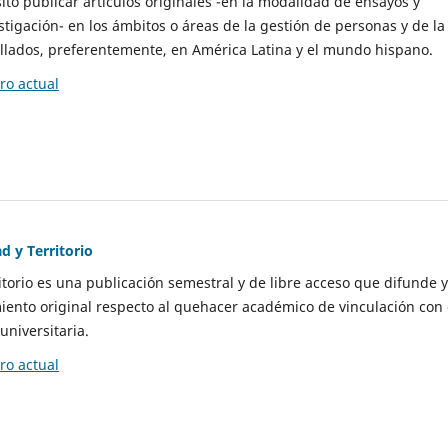
to publicar artículos originales -en la modalidad de ensayos y
stigación- en los ámbitos o áreas de la gestión de personas y de la
llados, preferentemente, en América Latina y el mundo hispano.
o actual
d y Territorio
itorio es una publicación semestral y de libre acceso que difunde y
ento original respecto al quehacer académico de vinculación con 
universitaria.
o actual