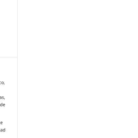
co,
as,
 de
de
tad