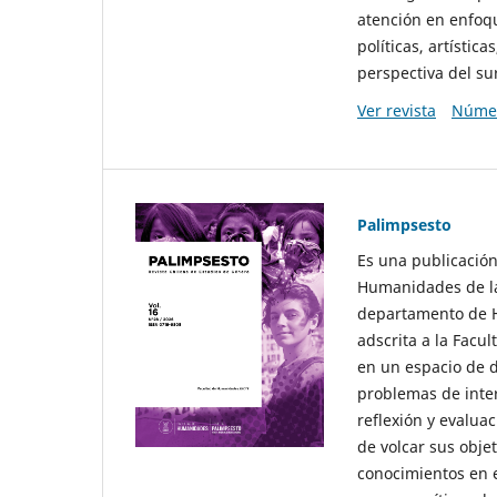
atención en enfoqu
políticas, artísti
perspectiva del sur
Ver revista
Númer
Palimpsesto
Es una publicación
Humanidades de la
departamento de Hi
adscrita a la Fac
en un espacio de d
problemas de interé
reflexión y evaluac
de volcar sus obje
conocimientos en e