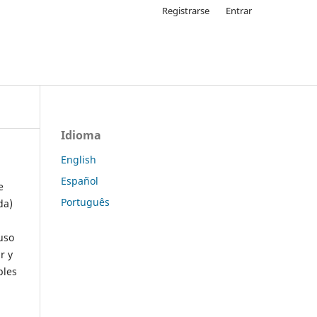
Registrarse
Entrar
Idioma
English
Español
e
Português
da)
uso
r y
ples