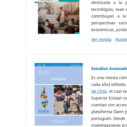
destinada a la p
tecnologías, sean
contribuyan a la
perspectivas socio
económicas, jurídic
Ver revista
Númer
Estudios Avanzad
Es una revista cie
cada año) editada 
de Chile
, el cual s
Superior Estatal co
cuentan con acceso
plataforma Open Jo
portugués. Desde 1
investigaciones pr