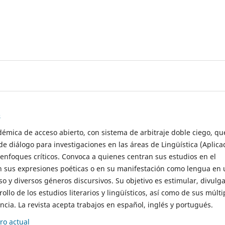
s
démica de acceso abierto, con sistema de arbitraje doble ciego, qu
de diálogo para investigaciones en las áreas de Lingüística (Aplica
 enfoques críticos. Convoca a quienes centran sus estudios en el
n sus expresiones poéticas o en su manifestación como lengua en 
so y diversos géneros discursivos. Su objetivo es estimular, divulga
rollo de los estudios literarios y lingüísticos, así como de sus múlti
cia. La revista acepta trabajos en español, inglés y portugués.
o actual