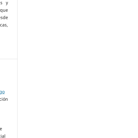
as y
 que
esde
cas,
ago
ción
de
ial