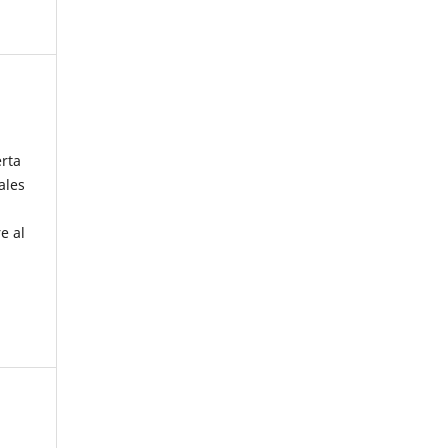
erta
ales
e al