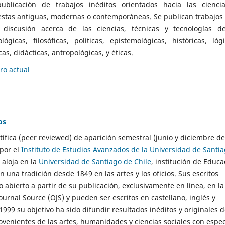
ublicación de trabajos inéditos orientados hacia las cienci
 estas antiguas, modernas o contemporáneas. Se publican trabajos
 discusión acerca de las ciencias, técnicas y tecnologías d
lógicas, filosóficas, políticas, epistemológicas, históricas, lógi
as, didácticas, antropológicas, y éticas.
o actual
os
ntífica (peer reviewed) de aparición semestral (junio y diciembre de
por el
Instituto de Estudios Avanzados de la Universidad de Santi
e aloja en la
Universidad de Santiago de Chile
, institución de Educa
n una tradición desde 1849 en las artes y los oficios. Sus escritos
 abierto a partir de su publicación, exclusivamente en línea, en la
urnal Source (OJS) y pueden ser escritos en castellano, inglés y
999 su objetivo ha sido difundir resultados inéditos y originales 
ovenientes de las artes, humanidades y ciencias sociales con espec