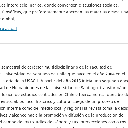
es interdisciplinarios, donde convergen discusiones sociales,
cas, filosóficas, que preferentemente aborden las materias desde un
 global.
o actual
 semestral de carácter multidisciplinario de la Facultad de
 Universidad de Santiago de Chile que nace en el año 2004 en el
storia de la USACH. A partir del año 2015 inicia una segunda épo
ultad de Humanidades de la Universidad de Santiago, transformánd
ifusión de estudios centrados en Chile e Iberoamérica, que abord
s social, político, histórico y cultura. Luego de un proceso de
ión interna como del medio local y regional la revista toma la deci
tivos y alcance hacia la promoción y difusión de la producción de
l campo de los Estudios de Género y sus intersecciones con otros