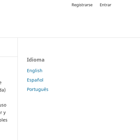
Registrarse
Entrar
Idioma
English
Español
e
Português
da)
uso
r y
ples