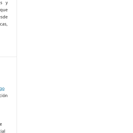
as y
 que
esde
cas,
ago
ción
de
ial