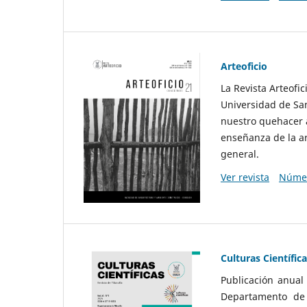
Arteoficio
La Revista Arteofi
Universidad de San
nuestro quehacer a
enseñanza de la ar
general.
Ver revista
Númer
Culturas Científic
Publicación anual
Departamento de F