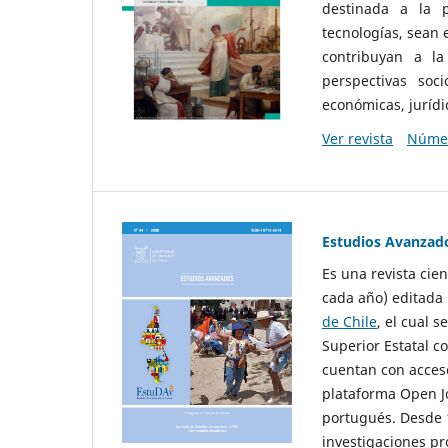
destinada a la p
tecnologías, sean
contribuyan a la
perspectivas socio
económicas, jurídic
Ver revista
Númer
Estudios Avanzad
Es una revista cie
cada año) editada 
de Chile
, el cual s
Superior Estatal co
cuentan con acceso
plataforma Open Jo
portugués. Desde 1
investigaciones pr