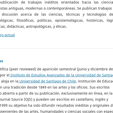
ublicación de trabajos inéditos orientados hacia las cienci
 estas antiguas, modernas o contemporáneas. Se publican trabajos
 discusión acerca de las ciencias, técnicas y tecnologías d
lógicas, filosóficas, políticas, epistemológicas, históricas, lógi
as, didácticas, antropológicas, y éticas.
o actual
os
ntífica (peer reviewed) de aparición semestral (junio y diciembre de
por el
Instituto de Estudios Avanzados de la Universidad de Santi
e aloja en la
Universidad de Santiago de Chile
, institución de Educa
n una tradición desde 1849 en las artes y los oficios. Sus escritos
 abierto a partir de su publicación, exclusivamente en línea, en la
urnal Source (OJS) y pueden ser escritos en castellano, inglés y
999 su objetivo ha sido difundir resultados inéditos y originales 
ovenientes de las artes, humanidades y ciencias sociales con espec