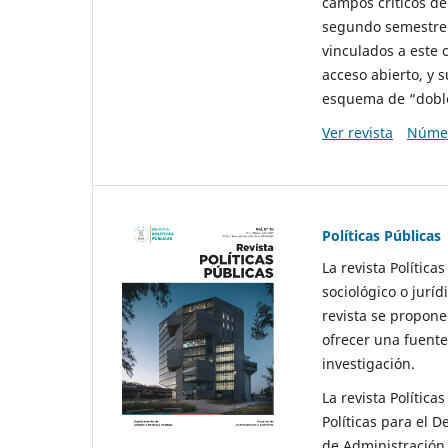
campos críticos de
segundo semestre 
vinculados a este 
acceso abierto, y 
esquema de “doble 
Ver revista
Númer
Políticas Públicas
La revista Política
sociológico o juríd
revista se propone 
ofrecer una fuente
investigación.
La revista Política
Políticas para el D
de Administración 