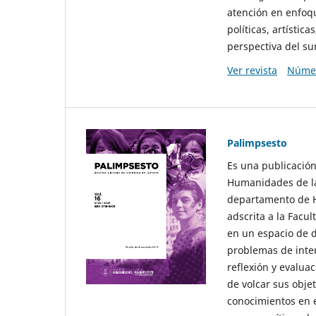
atención en enfoqu
políticas, artísti
perspectiva del sur
Ver revista
Númer
Palimpsesto
Es una publicación
Humanidades de la
departamento de Hi
adscrita a la Fac
en un espacio de d
problemas de interé
reflexión y evaluac
de volcar sus obje
conocimientos en e