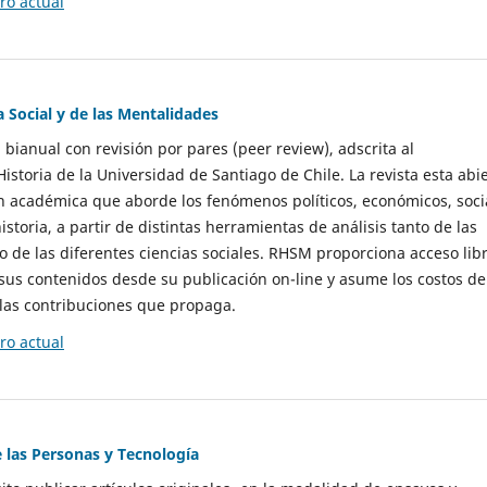
o actual
a Social y de las Mentalidades
 bianual con revisión por pares (peer review), adscrita al
storia de la Universidad de Santiago de Chile. La revista esta abi
n académica que aborde los fenómenos políticos, económicos, soci
historia, a partir de distintas herramientas de análisis tanto de las
e las diferentes ciencias sociales. RHSM proporciona acceso libr
sus contenidos desde su publicación on-line y asume los costos de
las contribuciones que propaga.
o actual
e las Personas y Tecnología