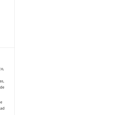
co,
as,
 de
de
tad