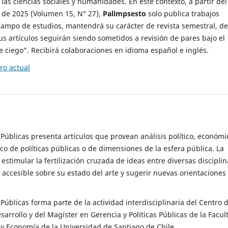
 las ciencias sociales y humanidades. En este contexto, a partir del
de 2025 (Volumen 15, N° 27),
Palimpsesto
solo publica trabajos
campo de estudios, mantendrá su carácter de revista semestral, de
sus artículos seguirán siendo sometidos a revisión de pares bajo el
ciego”. Recibirá colaboraciones en idioma español e inglés.
o actual
s Públicas presenta artículos que provean análisis político, económi
ico de políticas públicas o de dimensiones de la esfera pública. La
estimular la fertilización cruzada de ideas entre diversas disciplin
 accesible sobre su estado del arte y sugerir nuevas orientaciones
s Públicas forma parte de la actividad interdisciplinaria del Centro 
esarrollo y del Magíster en Gerencia y Políticas Públicas de la Facul
y Economía de la Universidad de Santiago de Chile.