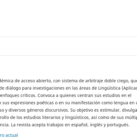
s
démica de acceso abierto, con sistema de arbitraje doble ciego, qu
de diálogo para investigaciones en las áreas de Lingüística (Aplica
 enfoques críticos. Convoca a quienes centran sus estudios en el
n sus expresiones poéticas o en su manifestación como lengua en 
so y diversos géneros discursivos. Su objetivo es estimular, divulga
rollo de los estudios literarios y lingüísticos, así como de sus múlti
cia. La revista acepta trabajos en español, inglés y portugués.
o actual