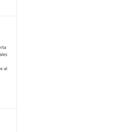
erta
ales
e al