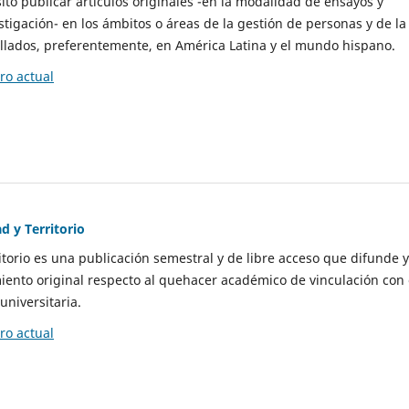
to publicar artículos originales -en la modalidad de ensayos y
stigación- en los ámbitos o áreas de la gestión de personas y de la
llados, preferentemente, en América Latina y el mundo hispano.
o actual
d y Territorio
itorio es una publicación semestral y de libre acceso que difunde y
ento original respecto al quehacer académico de vinculación con 
universitaria.
o actual