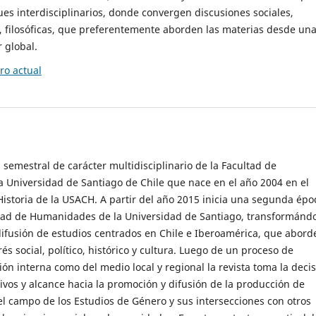
es interdisciplinarios, donde convergen discusiones sociales,
cas, filosóficas, que preferentemente aborden las materias desde un
 global.
o actual
 semestral de carácter multidisciplinario de la Facultad de
 Universidad de Santiago de Chile que nace en el año 2004 en el
storia de la USACH. A partir del año 2015 inicia una segunda épo
ultad de Humanidades de la Universidad de Santiago, transformánd
ifusión de estudios centrados en Chile e Iberoamérica, que abord
s social, político, histórico y cultura. Luego de un proceso de
ión interna como del medio local y regional la revista toma la deci
tivos y alcance hacia la promoción y difusión de la producción de
l campo de los Estudios de Género y sus intersecciones con otros