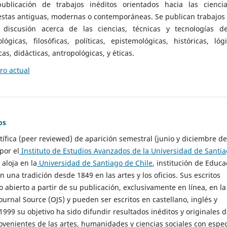
ublicación de trabajos inéditos orientados hacia las cienci
 estas antiguas, modernas o contemporáneas. Se publican trabajos
 discusión acerca de las ciencias, técnicas y tecnologías d
lógicas, filosóficas, políticas, epistemológicas, históricas, lógi
as, didácticas, antropológicas, y éticas.
o actual
os
ntífica (peer reviewed) de aparición semestral (junio y diciembre de
por el
Instituto de Estudios Avanzados de la Universidad de Santi
e aloja en la
Universidad de Santiago de Chile
, institución de Educa
n una tradición desde 1849 en las artes y los oficios. Sus escritos
 abierto a partir de su publicación, exclusivamente en línea, en la
urnal Source (OJS) y pueden ser escritos en castellano, inglés y
999 su objetivo ha sido difundir resultados inéditos y originales 
ovenientes de las artes, humanidades y ciencias sociales con espec