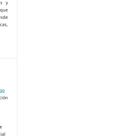
as y
 que
esde
cas,
ago
ción
de
ial