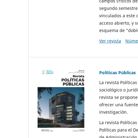
campos críticos de
segundo semestre 
vinculados a este 
acceso abierto, y 
esquema de “doble 
Ver revista
Númer
Políticas Públicas
La revista Política
sociológico o juríd
revista se propone 
ofrecer una fuente
investigación.
La revista Política
Políticas para el D
de Administración 