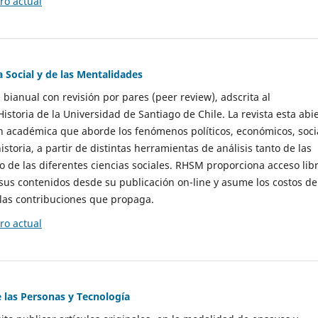
o actual
a Social y de las Mentalidades
 bianual con revisión por pares (peer review), adscrita al
storia de la Universidad de Santiago de Chile. La revista esta abi
n académica que aborde los fenómenos políticos, económicos, soci
historia, a partir de distintas herramientas de análisis tanto de las
e las diferentes ciencias sociales. RHSM proporciona acceso libr
sus contenidos desde su publicación on-line y asume los costos de
las contribuciones que propaga.
o actual
e las Personas y Tecnología