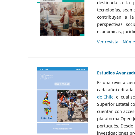
destinada a la p
tecnologías, sean
contribuyan a la
perspectivas socio
económicas, jurídic
Ver revista
Númer
Estudios Avanzad
Es una revista cie
cada año) editada 
de Chile
, el cual s
Superior Estatal co
cuentan con acceso
plataforma Open Jo
portugués. Desde 1
investigaciones pr