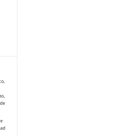
co,
as,
 de
de
tad