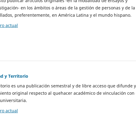
to publicar artículos originales -en la modalidad de ensayos y
stigación- en los ámbitos o áreas de la gestión de personas y de la
llados, preferentemente, en América Latina y el mundo hispano.
o actual
d y Territorio
itorio es una publicación semestral y de libre acceso que difunde y
ento original respecto al quehacer académico de vinculación con 
universitaria.
o actual