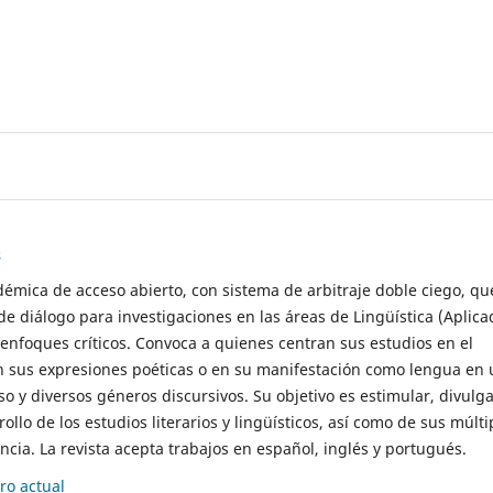
s
démica de acceso abierto, con sistema de arbitraje doble ciego, qu
de diálogo para investigaciones en las áreas de Lingüística (Aplica
 enfoques críticos. Convoca a quienes centran sus estudios en el
n sus expresiones poéticas o en su manifestación como lengua en 
so y diversos géneros discursivos. Su objetivo es estimular, divulga
rollo de los estudios literarios y lingüísticos, así como de sus múlti
cia. La revista acepta trabajos en español, inglés y portugués.
o actual