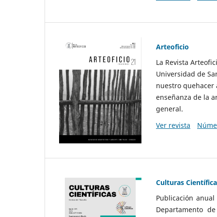
Arteoficio
La Revista Arteofi
Universidad de San
nuestro quehacer a
enseñanza de la ar
general.
Ver revista
Númer
Culturas Científic
Publicación anual
Departamento de F