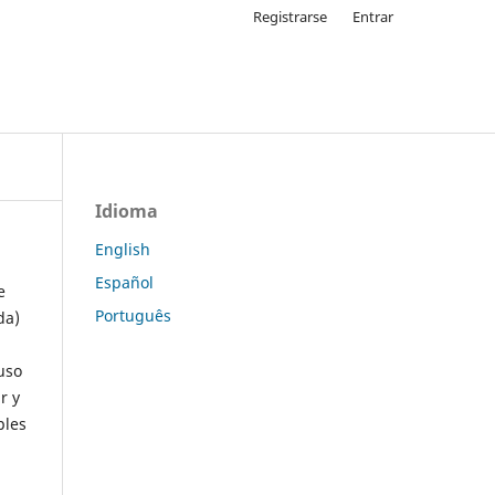
Registrarse
Entrar
Idioma
English
Español
e
Português
da)
uso
r y
ples