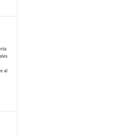
erta
ales
e al