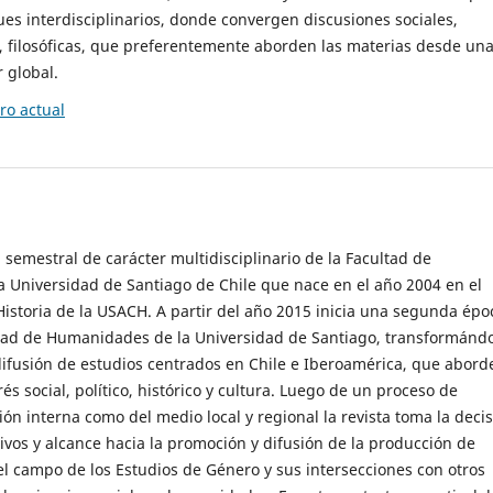
es interdisciplinarios, donde convergen discusiones sociales,
cas, filosóficas, que preferentemente aborden las materias desde un
 global.
o actual
 semestral de carácter multidisciplinario de la Facultad de
 Universidad de Santiago de Chile que nace en el año 2004 en el
storia de la USACH. A partir del año 2015 inicia una segunda épo
ultad de Humanidades de la Universidad de Santiago, transformánd
ifusión de estudios centrados en Chile e Iberoamérica, que abord
s social, político, histórico y cultura. Luego de un proceso de
ión interna como del medio local y regional la revista toma la deci
tivos y alcance hacia la promoción y difusión de la producción de
l campo de los Estudios de Género y sus intersecciones con otros