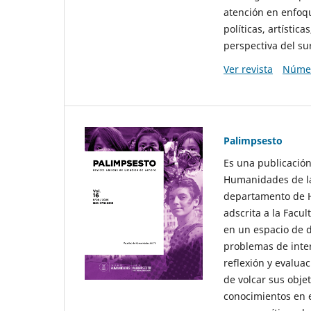
atención en enfoqu
políticas, artísti
perspectiva del sur
Ver revista
Númer
Palimpsesto
Es una publicación
Humanidades de la
departamento de Hi
adscrita a la Fac
en un espacio de d
problemas de interé
reflexión y evaluac
de volcar sus obje
conocimientos en e