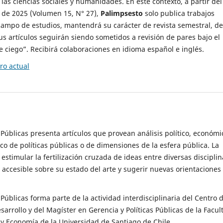
 las ciencias sociales y humanidades. En este contexto, a partir del
de 2025 (Volumen 15, N° 27),
Palimpsesto
solo publica trabajos
campo de estudios, mantendrá su carácter de revista semestral, de
sus artículos seguirán siendo sometidos a revisión de pares bajo el
ciego”. Recibirá colaboraciones en idioma español e inglés.
o actual
s Públicas presenta artículos que provean análisis político, económi
ico de políticas públicas o de dimensiones de la esfera pública. La
estimular la fertilización cruzada de ideas entre diversas disciplin
 accesible sobre su estado del arte y sugerir nuevas orientaciones
s Públicas forma parte de la actividad interdisciplinaria del Centro 
esarrollo y del Magíster en Gerencia y Políticas Públicas de la Facul
y Economía de la Universidad de Santiago de Chile.