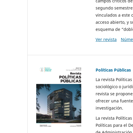
campos críticos de
segundo semestre 
vinculados a este 
acceso abierto, y 
esquema de “doble 
Ver revista
Númer
Políticas Públicas
La revista Política
sociológico o juríd
revista se propone 
ofrecer una fuente
investigación.
La revista Política
Políticas para el D
de Administración 