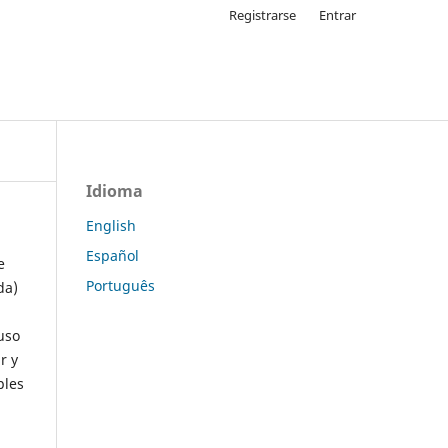
Registrarse
Entrar
Idioma
English
Español
e
Português
da)
uso
r y
ples