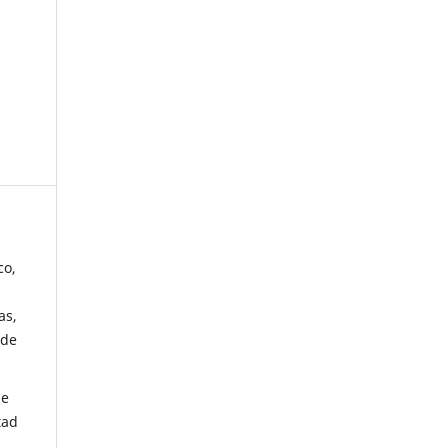
co,
as,
 de
de
tad