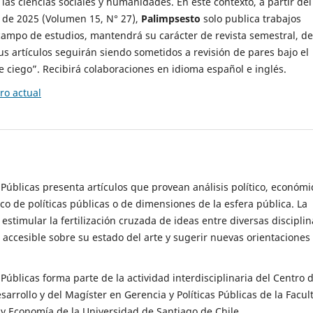
 las ciencias sociales y humanidades. En este contexto, a partir del
de 2025 (Volumen 15, N° 27),
Palimpsesto
solo publica trabajos
campo de estudios, mantendrá su carácter de revista semestral, de
sus artículos seguirán siendo sometidos a revisión de pares bajo el
ciego”. Recibirá colaboraciones en idioma español e inglés.
o actual
s Públicas presenta artículos que provean análisis político, económi
ico de políticas públicas o de dimensiones de la esfera pública. La
estimular la fertilización cruzada de ideas entre diversas disciplin
 accesible sobre su estado del arte y sugerir nuevas orientaciones
s Públicas forma parte de la actividad interdisciplinaria del Centro 
esarrollo y del Magíster en Gerencia y Políticas Públicas de la Facul
y Economía de la Universidad de Santiago de Chile.