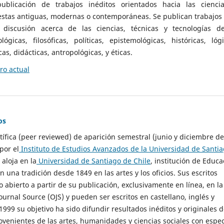
ublicación de trabajos inéditos orientados hacia las cienci
 estas antiguas, modernas o contemporáneas. Se publican trabajos
 discusión acerca de las ciencias, técnicas y tecnologías d
lógicas, filosóficas, políticas, epistemológicas, históricas, lógi
as, didácticas, antropológicas, y éticas.
o actual
os
ntífica (peer reviewed) de aparición semestral (junio y diciembre de
por el
Instituto de Estudios Avanzados de la Universidad de Santi
e aloja en la
Universidad de Santiago de Chile
, institución de Educa
n una tradición desde 1849 en las artes y los oficios. Sus escritos
 abierto a partir de su publicación, exclusivamente en línea, en la
urnal Source (OJS) y pueden ser escritos en castellano, inglés y
999 su objetivo ha sido difundir resultados inéditos y originales 
ovenientes de las artes, humanidades y ciencias sociales con espec