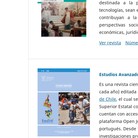
destinada a la p
tecnologías, sean
contribuyan a la
perspectivas socio
económicas, jurídic
Ver revista
Númer
Estudios Avanzad
Es una revista cie
cada año) editada 
de Chile
, el cual s
Superior Estatal co
cuentan con acceso
plataforma Open Jo
portugués. Desde 1
investigaciones pr