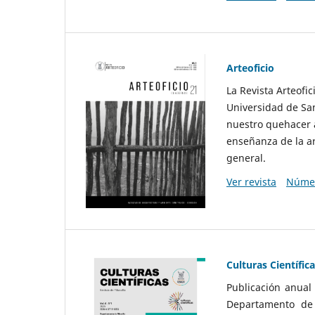
Arteoficio
La Revista Arteofi
Universidad de San
nuestro quehacer a
enseñanza de la ar
general.
Ver revista
Númer
Culturas Científic
Publicación anual
Departamento de F