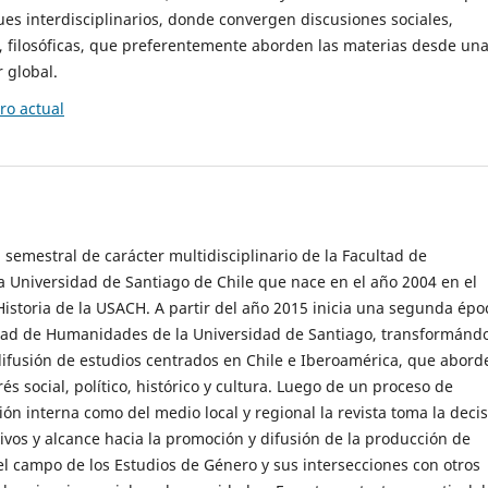
es interdisciplinarios, donde convergen discusiones sociales,
cas, filosóficas, que preferentemente aborden las materias desde un
 global.
o actual
 semestral de carácter multidisciplinario de la Facultad de
 Universidad de Santiago de Chile que nace en el año 2004 en el
storia de la USACH. A partir del año 2015 inicia una segunda épo
ultad de Humanidades de la Universidad de Santiago, transformánd
ifusión de estudios centrados en Chile e Iberoamérica, que abord
s social, político, histórico y cultura. Luego de un proceso de
ión interna como del medio local y regional la revista toma la deci
tivos y alcance hacia la promoción y difusión de la producción de
l campo de los Estudios de Género y sus intersecciones con otros