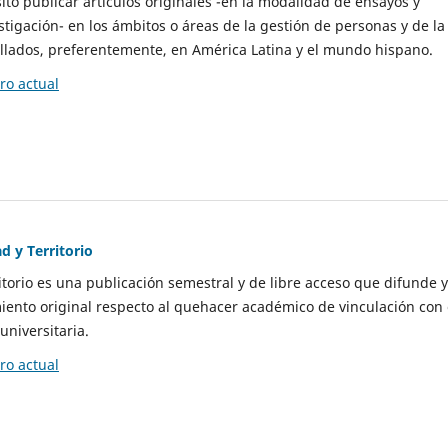
to publicar artículos originales -en la modalidad de ensayos y
stigación- en los ámbitos o áreas de la gestión de personas y de la
llados, preferentemente, en América Latina y el mundo hispano.
o actual
d y Territorio
itorio es una publicación semestral y de libre acceso que difunde y
ento original respecto al quehacer académico de vinculación con 
universitaria.
o actual