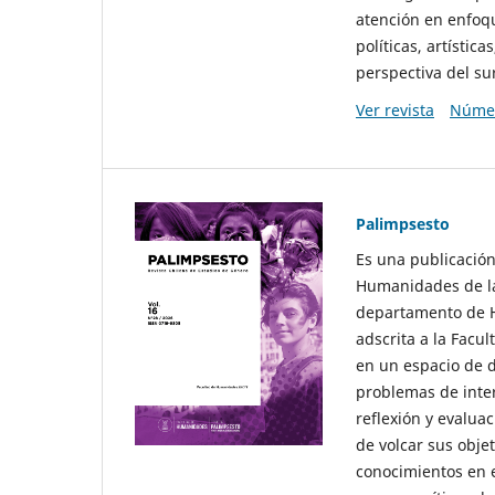
atención en enfoqu
políticas, artísti
perspectiva del sur
Ver revista
Númer
Palimpsesto
Es una publicación
Humanidades de la
departamento de Hi
adscrita a la Fac
en un espacio de d
problemas de interé
reflexión y evaluac
de volcar sus obje
conocimientos en e