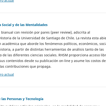
o actual
a Social y de las Mentalidades
 bianual con revisión por pares (peer review), adscrita al
storia de la Universidad de Santiago de Chile. La revista esta abi
n académica que aborde los fenómenos políticos, económicos, soci
historia, a partir de distintas herramientas de análisis tanto de las
e las diferentes ciencias sociales. RHSM proporciona acceso libr
sus contenidos desde su publicación on-line y asume los costos de
las contribuciones que propaga.
o actual
e las Personas y Tecnología