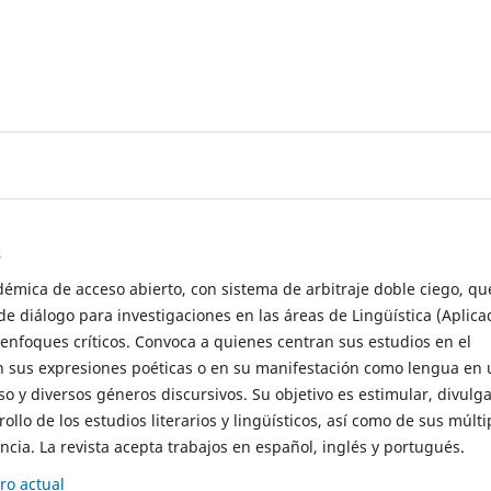
s
démica de acceso abierto, con sistema de arbitraje doble ciego, qu
de diálogo para investigaciones en las áreas de Lingüística (Aplica
 enfoques críticos. Convoca a quienes centran sus estudios en el
n sus expresiones poéticas o en su manifestación como lengua en 
so y diversos géneros discursivos. Su objetivo es estimular, divulga
rollo de los estudios literarios y lingüísticos, así como de sus múlti
cia. La revista acepta trabajos en español, inglés y portugués.
o actual