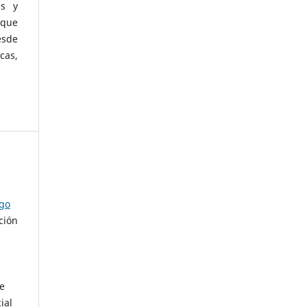
as y
 que
esde
cas,
ago
ción
de
ial