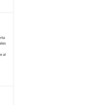
erta
ales
e al