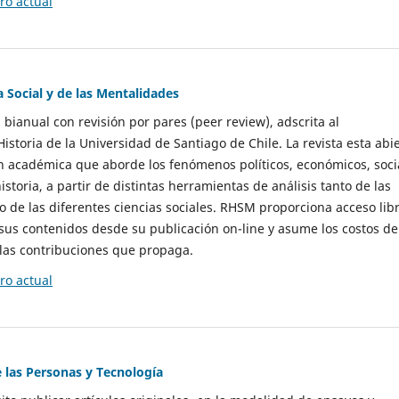
o actual
a Social y de las Mentalidades
 bianual con revisión por pares (peer review), adscrita al
storia de la Universidad de Santiago de Chile. La revista esta abi
n académica que aborde los fenómenos políticos, económicos, soci
historia, a partir de distintas herramientas de análisis tanto de las
e las diferentes ciencias sociales. RHSM proporciona acceso libr
sus contenidos desde su publicación on-line y asume los costos de
las contribuciones que propaga.
o actual
e las Personas y Tecnología