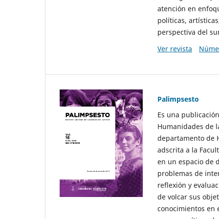
atención en enfoqu
políticas, artísti
perspectiva del sur
Ver revista
Númer
Palimpsesto
Es una publicación
Humanidades de la
departamento de Hi
adscrita a la Fac
en un espacio de d
problemas de interé
reflexión y evaluac
de volcar sus obje
conocimientos en e