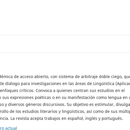
s
démica de acceso abierto, con sistema de arbitraje doble ciego, qu
de diálogo para investigaciones en las áreas de Lingüística (Aplica
 enfoques críticos. Convoca a quienes centran sus estudios en el
n sus expresiones poéticas o en su manifestación como lengua en 
so y diversos géneros discursivos. Su objetivo es estimular, divulga
rollo de los estudios literarios y lingüísticos, así como de sus múlti
cia. La revista acepta trabajos en español, inglés y portugués.
o actual