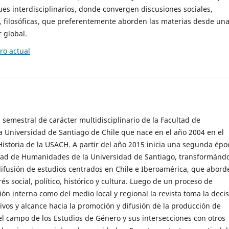
es interdisciplinarios, donde convergen discusiones sociales,
cas, filosóficas, que preferentemente aborden las materias desde un
 global.
o actual
 semestral de carácter multidisciplinario de la Facultad de
 Universidad de Santiago de Chile que nace en el año 2004 en el
storia de la USACH. A partir del año 2015 inicia una segunda épo
ultad de Humanidades de la Universidad de Santiago, transformánd
ifusión de estudios centrados en Chile e Iberoamérica, que abord
s social, político, histórico y cultura. Luego de un proceso de
ión interna como del medio local y regional la revista toma la deci
tivos y alcance hacia la promoción y difusión de la producción de
l campo de los Estudios de Género y sus intersecciones con otros