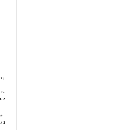
co,
as,
 de
de
tad