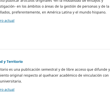
to publicar artículos originales -en la modalidad de ensayos y
stigación- en los ámbitos o áreas de la gestión de personas y de la
llados, preferentemente, en América Latina y el mundo hispano.
o actual
d y Territorio
itorio es una publicación semestral y de libre acceso que difunde y
ento original respecto al quehacer académico de vinculación con 
universitaria.
o actual