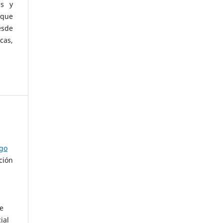
as y
 que
esde
cas,
ago
ción
de
ial