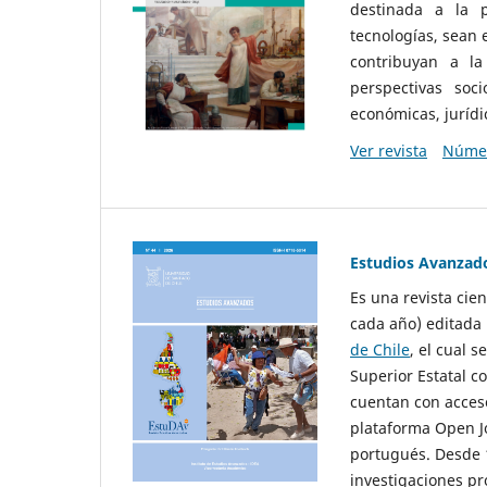
destinada a la p
tecnologías, sean
contribuyan a la
perspectivas socio
económicas, jurídic
Ver revista
Númer
Estudios Avanzad
Es una revista cie
cada año) editada 
de Chile
, el cual s
Superior Estatal co
cuentan con acceso
plataforma Open Jo
portugués. Desde 1
investigaciones pr