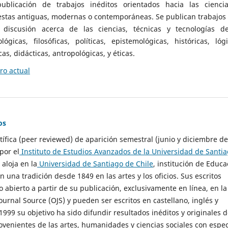
ublicación de trabajos inéditos orientados hacia las cienci
 estas antiguas, modernas o contemporáneas. Se publican trabajos
 discusión acerca de las ciencias, técnicas y tecnologías d
lógicas, filosóficas, políticas, epistemológicas, históricas, lógi
as, didácticas, antropológicas, y éticas.
o actual
os
ntífica (peer reviewed) de aparición semestral (junio y diciembre de
por el
Instituto de Estudios Avanzados de la Universidad de Santi
e aloja en la
Universidad de Santiago de Chile
, institución de Educa
n una tradición desde 1849 en las artes y los oficios. Sus escritos
 abierto a partir de su publicación, exclusivamente en línea, en la
urnal Source (OJS) y pueden ser escritos en castellano, inglés y
999 su objetivo ha sido difundir resultados inéditos y originales 
ovenientes de las artes, humanidades y ciencias sociales con espec