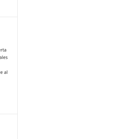
erta
ales
e al