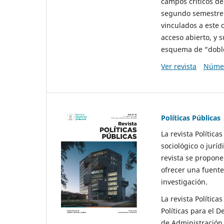
campos críticos de
segundo semestre 
vinculados a este 
acceso abierto, y 
esquema de “doble 
Ver revista
Númer
Políticas Públicas
La revista Política
sociológico o juríd
revista se propone 
ofrecer una fuente
investigación.
La revista Política
Políticas para el D
de Administración 