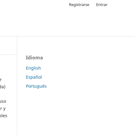
Registrarse
Entrar
Idioma
English
Español
e
Português
da)
uso
r y
ples