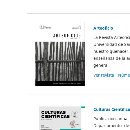
Arteoficio
La Revista Arteofi
Universidad de San
nuestro quehacer a
enseñanza de la ar
general.
Ver revista
Númer
Culturas Científic
Publicación anual
Departamento de F