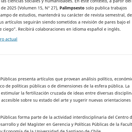
 las ciencias sociales y humanidades. En este contexto, a partir del
de 2025 (Volumen 15, N° 27),
Palimpsesto
solo publica trabajos
campo de estudios, mantendrá su carácter de revista semestral, de
sus artículos seguirán siendo sometidos a revisión de pares bajo el
ciego”. Recibirá colaboraciones en idioma español e inglés.
o actual
s Públicas presenta artículos que provean análisis político, económi
ico de políticas públicas o de dimensiones de la esfera pública. La
estimular la fertilización cruzada de ideas entre diversas disciplin
 accesible sobre su estado del arte y sugerir nuevas orientaciones
s Públicas forma parte de la actividad interdisciplinaria del Centro 
esarrollo y del Magíster en Gerencia y Políticas Públicas de la Facul
y Economía de la Universidad de Santiago de Chile.