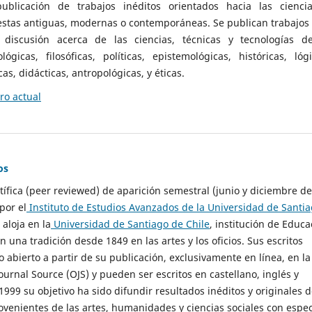
ublicación de trabajos inéditos orientados hacia las cienci
 estas antiguas, modernas o contemporáneas. Se publican trabajos
 discusión acerca de las ciencias, técnicas y tecnologías d
lógicas, filosóficas, políticas, epistemológicas, históricas, lógi
as, didácticas, antropológicas, y éticas.
o actual
os
ntífica (peer reviewed) de aparición semestral (junio y diciembre de
por el
Instituto de Estudios Avanzados de la Universidad de Santi
e aloja en la
Universidad de Santiago de Chile
, institución de Educa
n una tradición desde 1849 en las artes y los oficios. Sus escritos
 abierto a partir de su publicación, exclusivamente en línea, en la
urnal Source (OJS) y pueden ser escritos en castellano, inglés y
999 su objetivo ha sido difundir resultados inéditos y originales 
ovenientes de las artes, humanidades y ciencias sociales con espec