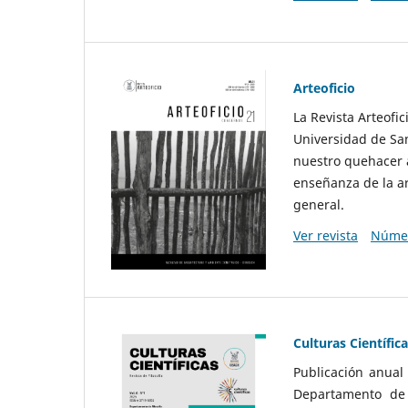
Arteoficio
La Revista Arteofi
Universidad de San
nuestro quehacer a
enseñanza de la ar
general.
Ver revista
Númer
Culturas Científic
Publicación anual
Departamento de F