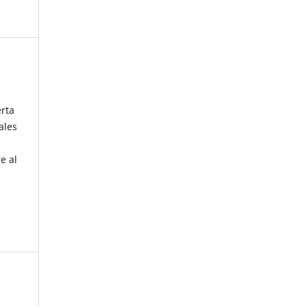
erta
ales
e al