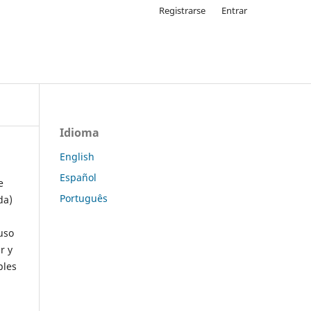
Registrarse
Entrar
Idioma
English
Español
e
Português
da)
uso
r y
ples