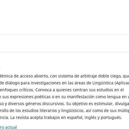
s
démica de acceso abierto, con sistema de arbitraje doble ciego, qu
de diálogo para investigaciones en las áreas de Lingüística (Aplica
 enfoques críticos. Convoca a quienes centran sus estudios en el
n sus expresiones poéticas o en su manifestación como lengua en 
so y diversos géneros discursivos. Su objetivo es estimular, divulga
rollo de los estudios literarios y lingüísticos, así como de sus múlti
cia. La revista acepta trabajos en español, inglés y portugués.
o actual