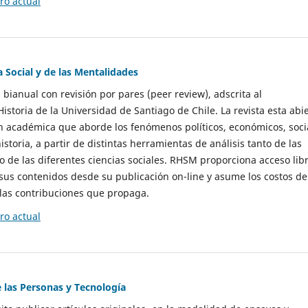
o actual
a Social y de las Mentalidades
 bianual con revisión por pares (peer review), adscrita al
storia de la Universidad de Santiago de Chile. La revista esta abi
n académica que aborde los fenómenos políticos, económicos, soci
historia, a partir de distintas herramientas de análisis tanto de las
e las diferentes ciencias sociales. RHSM proporciona acceso libr
sus contenidos desde su publicación on-line y asume los costos de
las contribuciones que propaga.
o actual
e las Personas y Tecnología