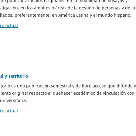
to publicar artículos originales -en la modalidad de ensayos y
stigación- en los ámbitos o áreas de la gestión de personas y de la
llados, preferentemente, en América Latina y el mundo hispano.
o actual
d y Territorio
itorio es una publicación semestral y de libre acceso que difunde y
ento original respecto al quehacer académico de vinculación con 
universitaria.
o actual