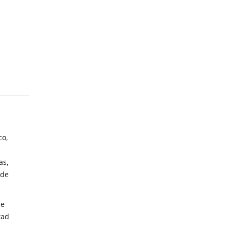
co,
as,
 de
de
tad