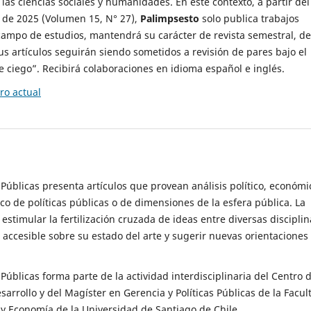
 las ciencias sociales y humanidades. En este contexto, a partir del
de 2025 (Volumen 15, N° 27),
Palimpsesto
solo publica trabajos
campo de estudios, mantendrá su carácter de revista semestral, de
sus artículos seguirán siendo sometidos a revisión de pares bajo el
ciego”. Recibirá colaboraciones en idioma español e inglés.
o actual
s Públicas presenta artículos que provean análisis político, económi
ico de políticas públicas o de dimensiones de la esfera pública. La
estimular la fertilización cruzada de ideas entre diversas disciplin
 accesible sobre su estado del arte y sugerir nuevas orientaciones
s Públicas forma parte de la actividad interdisciplinaria del Centro 
esarrollo y del Magíster en Gerencia y Políticas Públicas de la Facul
y Economía de la Universidad de Santiago de Chile.