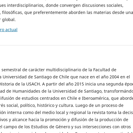
es interdisciplinarios, donde convergen discusiones sociales,
cas, filosóficas, que preferentemente aborden las materias desde un
 global.
o actual
 semestral de carácter multidisciplinario de la Facultad de
 Universidad de Santiago de Chile que nace en el año 2004 en el
storia de la USACH. A partir del año 2015 inicia una segunda épo
ultad de Humanidades de la Universidad de Santiago, transformánd
ifusión de estudios centrados en Chile e Iberoamérica, que abord
s social, político, histórico y cultura. Luego de un proceso de
ión interna como del medio local y regional la revista toma la deci
tivos y alcance hacia la promoción y difusión de la producción de
l campo de los Estudios de Género y sus intersecciones con otros