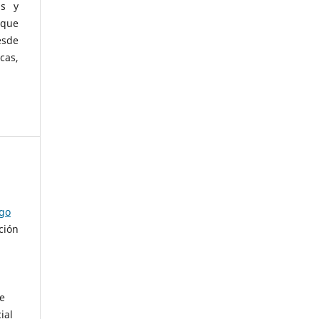
as y
 que
esde
cas,
ago
ción
de
ial