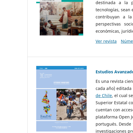
destinada a la p
tecnologías, sean
contribuyan a la
perspectivas socio
económicas, jurídic
Ver revista
Númer
Estudios Avanzad
Es una revista cie
cada año) editada 
de Chile
, el cual s
Superior Estatal co
cuentan con acceso
plataforma Open Jo
portugués. Desde 1
investigaciones pr