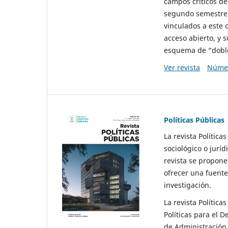
campos críticos de
segundo semestre 
vinculados a este 
acceso abierto, y 
esquema de “doble 
Ver revista
Númer
Políticas Públicas
La revista Política
sociológico o juríd
revista se propone 
ofrecer una fuente
investigación.
La revista Política
Políticas para el D
de Administración 