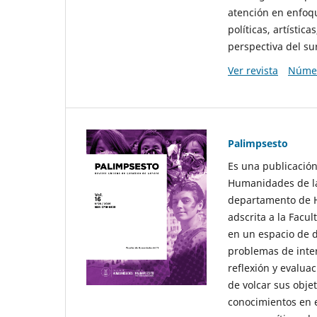
atención en enfoqu
políticas, artísti
perspectiva del sur
Ver revista
Númer
Palimpsesto
Es una publicación
Humanidades de la
departamento de Hi
adscrita a la Fac
en un espacio de d
problemas de interé
reflexión y evaluac
de volcar sus obje
conocimientos en e