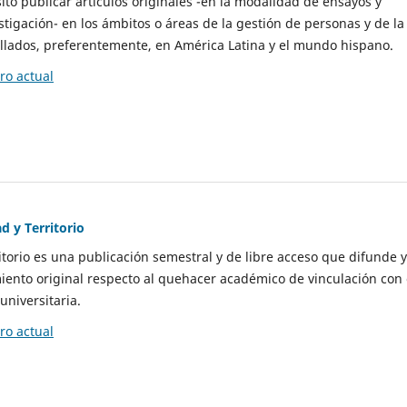
to publicar artículos originales -en la modalidad de ensayos y
stigación- en los ámbitos o áreas de la gestión de personas y de la
llados, preferentemente, en América Latina y el mundo hispano.
o actual
d y Territorio
itorio es una publicación semestral y de libre acceso que difunde y
ento original respecto al quehacer académico de vinculación con 
universitaria.
o actual