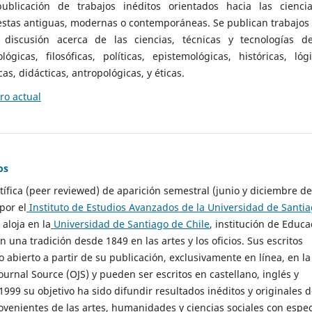
ublicación de trabajos inéditos orientados hacia las cienci
 estas antiguas, modernas o contemporáneas. Se publican trabajos
 discusión acerca de las ciencias, técnicas y tecnologías d
lógicas, filosóficas, políticas, epistemológicas, históricas, lógi
as, didácticas, antropológicas, y éticas.
o actual
os
ntífica (peer reviewed) de aparición semestral (junio y diciembre de
por el
Instituto de Estudios Avanzados de la Universidad de Santi
e aloja en la
Universidad de Santiago de Chile
, institución de Educa
n una tradición desde 1849 en las artes y los oficios. Sus escritos
 abierto a partir de su publicación, exclusivamente en línea, en la
urnal Source (OJS) y pueden ser escritos en castellano, inglés y
999 su objetivo ha sido difundir resultados inéditos y originales 
ovenientes de las artes, humanidades y ciencias sociales con espec