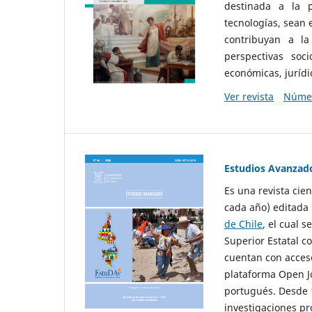
destinada a la p
tecnologías, sean
contribuyan a la
perspectivas socio
económicas, jurídic
Ver revista
Númer
Estudios Avanzad
Es una revista cie
cada año) editada 
de Chile
, el cual s
Superior Estatal co
cuentan con acceso
plataforma Open Jo
portugués. Desde 1
investigaciones pr