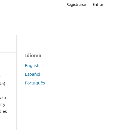
Registrarse
Entrar
Idioma
English
Español
e
Português
da)
uso
r y
ples