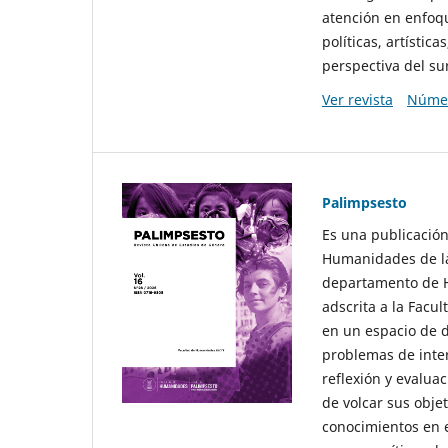
atención en enfoqu
políticas, artísti
perspectiva del sur
Ver revista
Númer
Palimpsesto
Es una publicación
Humanidades de la
departamento de Hi
adscrita a la Fac
en un espacio de d
problemas de interé
reflexión y evaluac
de volcar sus obje
conocimientos en e