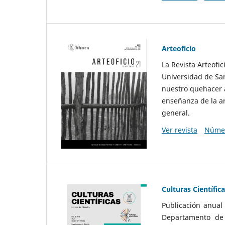
Arteoficio
La Revista Arteofi
Universidad de San
nuestro quehacer a
enseñanza de la ar
general.
Ver revista
Númer
Culturas Científic
Publicación anual
Departamento de F