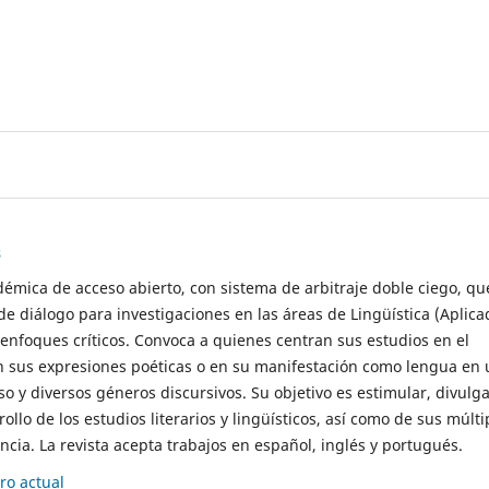
s
démica de acceso abierto, con sistema de arbitraje doble ciego, qu
de diálogo para investigaciones en las áreas de Lingüística (Aplica
 enfoques críticos. Convoca a quienes centran sus estudios en el
n sus expresiones poéticas o en su manifestación como lengua en 
so y diversos géneros discursivos. Su objetivo es estimular, divulga
rollo de los estudios literarios y lingüísticos, así como de sus múlti
cia. La revista acepta trabajos en español, inglés y portugués.
o actual