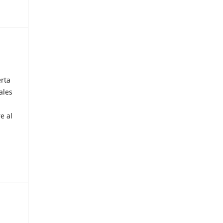
erta
ales
e al