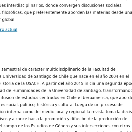
es interdisciplinarios, donde convergen discusiones sociales,
cas, filosóficas, que preferentemente aborden las materias desde un
 global.
o actual
 semestral de carácter multidisciplinario de la Facultad de
 Universidad de Santiago de Chile que nace en el año 2004 en el
storia de la USACH. A partir del año 2015 inicia una segunda épo
ultad de Humanidades de la Universidad de Santiago, transformánd
ifusión de estudios centrados en Chile e Iberoamérica, que abord
s social, político, histórico y cultura. Luego de un proceso de
ión interna como del medio local y regional la revista toma la deci
tivos y alcance hacia la promoción y difusión de la producción de
l campo de los Estudios de Género y sus intersecciones con otros