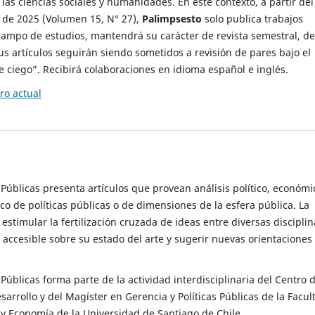
 las ciencias sociales y humanidades. En este contexto, a partir del
de 2025 (Volumen 15, N° 27),
Palimpsesto
solo publica trabajos
campo de estudios, mantendrá su carácter de revista semestral, de
sus artículos seguirán siendo sometidos a revisión de pares bajo el
ciego”. Recibirá colaboraciones en idioma español e inglés.
o actual
s Públicas presenta artículos que provean análisis político, económi
ico de políticas públicas o de dimensiones de la esfera pública. La
estimular la fertilización cruzada de ideas entre diversas disciplin
 accesible sobre su estado del arte y sugerir nuevas orientaciones
s Públicas forma parte de la actividad interdisciplinaria del Centro 
esarrollo y del Magíster en Gerencia y Políticas Públicas de la Facul
y Economía de la Universidad de Santiago de Chile.