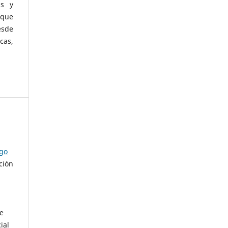
as y
 que
esde
cas,
ago
ción
de
ial