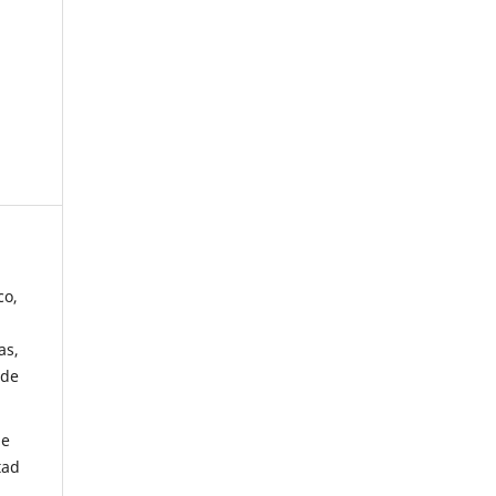
co,
as,
 de
de
tad