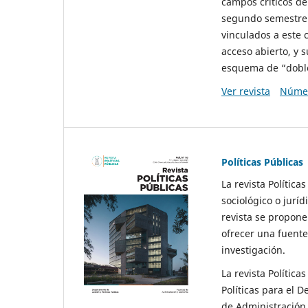
campos críticos de
segundo semestre 
vinculados a este 
acceso abierto, y 
esquema de “doble 
Ver revista
Númer
Políticas Públicas
La revista Política
sociológico o juríd
revista se propone 
ofrecer una fuente
investigación.
La revista Política
Políticas para el D
de Administración 