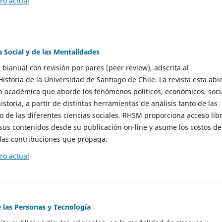
o actual
a Social y de las Mentalidades
 bianual con revisión por pares (peer review), adscrita al
storia de la Universidad de Santiago de Chile. La revista esta abi
n académica que aborde los fenómenos políticos, económicos, soci
historia, a partir de distintas herramientas de análisis tanto de las
e las diferentes ciencias sociales. RHSM proporciona acceso libr
sus contenidos desde su publicación on-line y asume los costos de
las contribuciones que propaga.
o actual
e las Personas y Tecnología