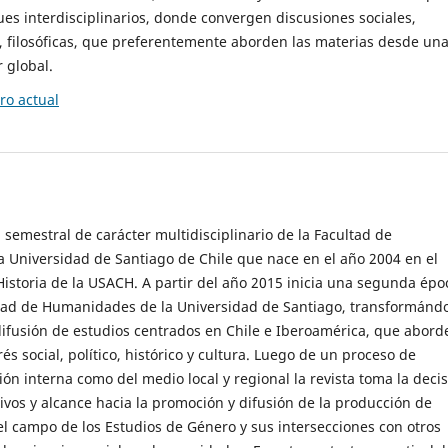
es interdisciplinarios, donde convergen discusiones sociales,
cas, filosóficas, que preferentemente aborden las materias desde un
 global.
o actual
 semestral de carácter multidisciplinario de la Facultad de
 Universidad de Santiago de Chile que nace en el año 2004 en el
storia de la USACH. A partir del año 2015 inicia una segunda épo
ultad de Humanidades de la Universidad de Santiago, transformánd
ifusión de estudios centrados en Chile e Iberoamérica, que abord
s social, político, histórico y cultura. Luego de un proceso de
ión interna como del medio local y regional la revista toma la deci
tivos y alcance hacia la promoción y difusión de la producción de
l campo de los Estudios de Género y sus intersecciones con otros