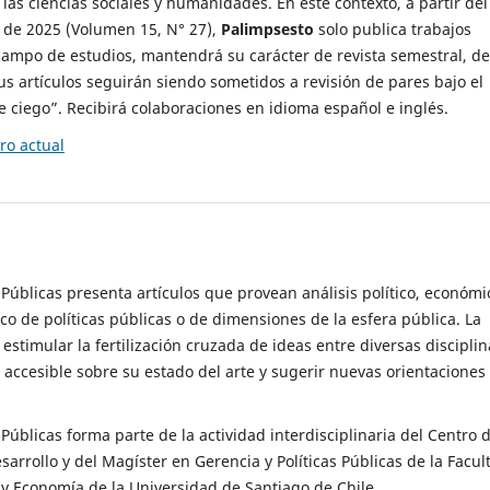
 las ciencias sociales y humanidades. En este contexto, a partir del
de 2025 (Volumen 15, N° 27),
Palimpsesto
solo publica trabajos
campo de estudios, mantendrá su carácter de revista semestral, de
sus artículos seguirán siendo sometidos a revisión de pares bajo el
ciego”. Recibirá colaboraciones en idioma español e inglés.
o actual
s Públicas presenta artículos que provean análisis político, económi
ico de políticas públicas o de dimensiones de la esfera pública. La
estimular la fertilización cruzada de ideas entre diversas disciplin
 accesible sobre su estado del arte y sugerir nuevas orientaciones
s Públicas forma parte de la actividad interdisciplinaria del Centro 
esarrollo y del Magíster en Gerencia y Políticas Públicas de la Facul
y Economía de la Universidad de Santiago de Chile.