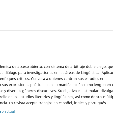
s
démica de acceso abierto, con sistema de arbitraje doble ciego, qu
de diálogo para investigaciones en las áreas de Lingüística (Aplica
 enfoques críticos. Convoca a quienes centran sus estudios en el
n sus expresiones poéticas o en su manifestación como lengua en 
so y diversos géneros discursivos. Su objetivo es estimular, divulga
rollo de los estudios literarios y lingüísticos, así como de sus múlti
cia. La revista acepta trabajos en español, inglés y portugués.
o actual