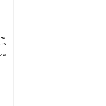
erta
ales
e al