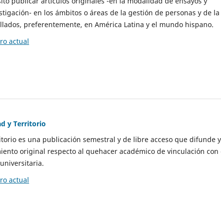
to publicar artículos originales -en la modalidad de ensayos y
stigación- en los ámbitos o áreas de la gestión de personas y de la
llados, preferentemente, en América Latina y el mundo hispano.
o actual
d y Territorio
itorio es una publicación semestral y de libre acceso que difunde y
ento original respecto al quehacer académico de vinculación con 
universitaria.
o actual