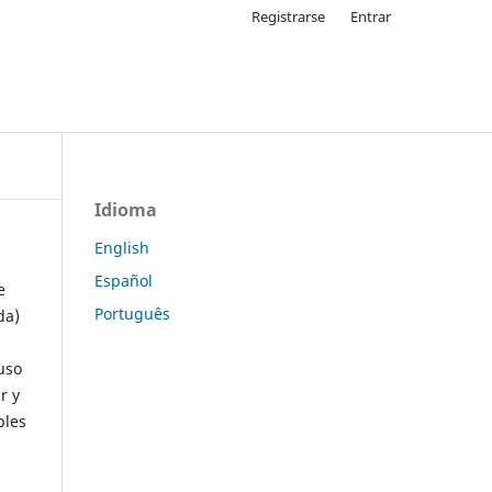
Registrarse
Entrar
Idioma
English
Español
e
Português
da)
uso
r y
ples