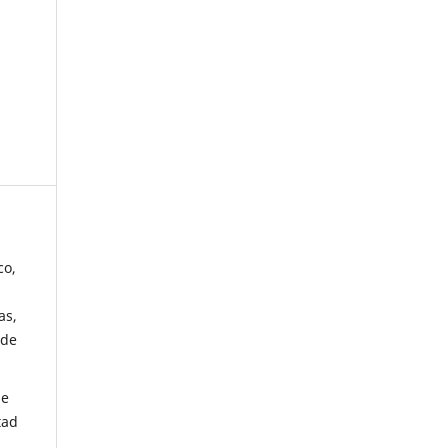
co,
as,
 de
de
tad