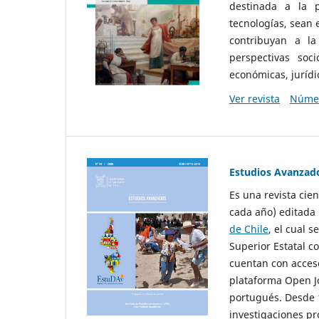
destinada a la p
tecnologías, sean
contribuyan a la
perspectivas socio
económicas, jurídic
Ver revista
Númer
Estudios Avanzad
Es una revista cie
cada año) editada 
de Chile
, el cual s
Superior Estatal co
cuentan con acceso
plataforma Open Jo
portugués. Desde 1
investigaciones pr