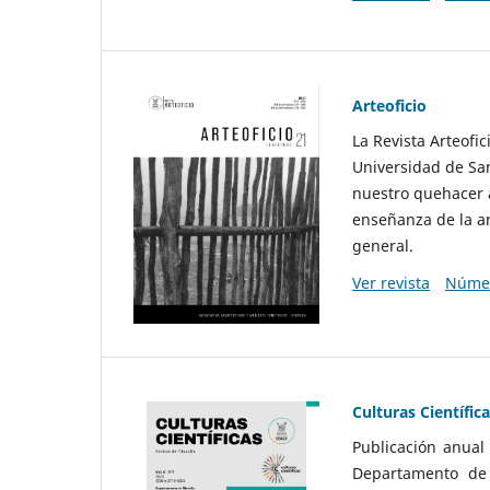
Arteoficio
La Revista Arteofi
Universidad de San
nuestro quehacer a
enseñanza de la ar
general.
Ver revista
Númer
Culturas Científic
Publicación anual
Departamento de F