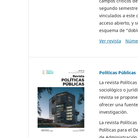
campos críticos de
segundo semestre 
vinculados a este 
acceso abierto, y 
esquema de “doble 
Ver revista
Númer
Políticas Públicas
La revista Política
sociológico o juríd
revista se propone 
ofrecer una fuente
investigación.
La revista Política
Políticas para el D
de Administración 