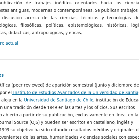
ublicación de trabajos inéditos orientados hacia las cienci
 estas antiguas, modernas o contemporáneas. Se publican trabajos
 discusión acerca de las ciencias, técnicas y tecnologías d
lógicas, filosóficas, políticas, epistemológicas, históricas, lógi
as, didácticas, antropológicas, y éticas.
o actual
os
ntífica (peer reviewed) de aparición semestral (junio y diciembre de
por el
Instituto de Estudios Avanzados de la Universidad de Santi
e aloja en la
Universidad de Santiago de Chile
, institución de Educa
n una tradición desde 1849 en las artes y los oficios. Sus escritos
 abierto a partir de su publicación, exclusivamente en línea, en la
urnal Source (OJS) y pueden ser escritos en castellano, inglés y
999 su objetivo ha sido difundir resultados inéditos y originales 
ovenientes de las artes, humanidades y ciencias sociales con espec