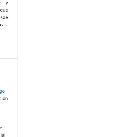
as y
 que
esde
cas,
ago
ción
de
ial