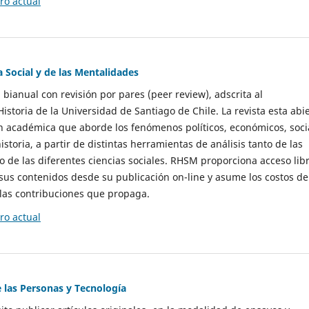
o actual
a Social y de las Mentalidades
 bianual con revisión por pares (peer review), adscrita al
storia de la Universidad de Santiago de Chile. La revista esta abi
n académica que aborde los fenómenos políticos, económicos, soci
historia, a partir de distintas herramientas de análisis tanto de las
e las diferentes ciencias sociales. RHSM proporciona acceso libr
sus contenidos desde su publicación on-line y asume los costos de
las contribuciones que propaga.
o actual
e las Personas y Tecnología