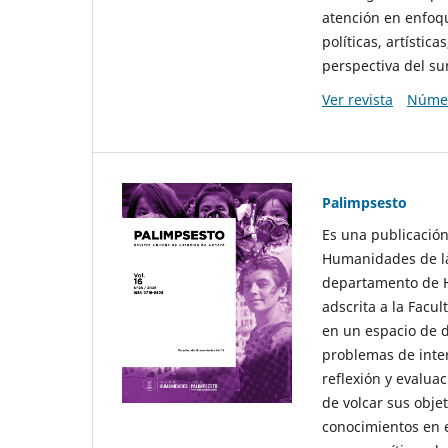
atención en enfoqu
políticas, artísti
perspectiva del sur
Ver revista
Númer
Palimpsesto
Es una publicación
Humanidades de la
departamento de Hi
adscrita a la Fac
en un espacio de d
problemas de interé
reflexión y evaluac
de volcar sus obje
conocimientos en e