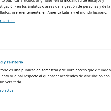
to publicar artículos originales -en la modalidad de ensayos y
stigación- en los ámbitos o áreas de la gestión de personas y de la
llados, preferentemente, en América Latina y el mundo hispano.
o actual
d y Territorio
itorio es una publicación semestral y de libre acceso que difunde y
ento original respecto al quehacer académico de vinculación con 
universitaria.
o actual