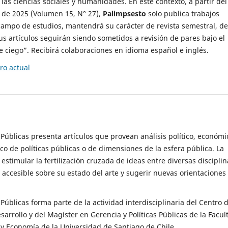
 las ciencias sociales y humanidades. En este contexto, a partir del
de 2025 (Volumen 15, N° 27),
Palimpsesto
solo publica trabajos
campo de estudios, mantendrá su carácter de revista semestral, de
sus artículos seguirán siendo sometidos a revisión de pares bajo el
ciego”. Recibirá colaboraciones en idioma español e inglés.
o actual
s Públicas presenta artículos que provean análisis político, económi
ico de políticas públicas o de dimensiones de la esfera pública. La
estimular la fertilización cruzada de ideas entre diversas disciplin
 accesible sobre su estado del arte y sugerir nuevas orientaciones
s Públicas forma parte de la actividad interdisciplinaria del Centro 
esarrollo y del Magíster en Gerencia y Políticas Públicas de la Facul
y Economía de la Universidad de Santiago de Chile.