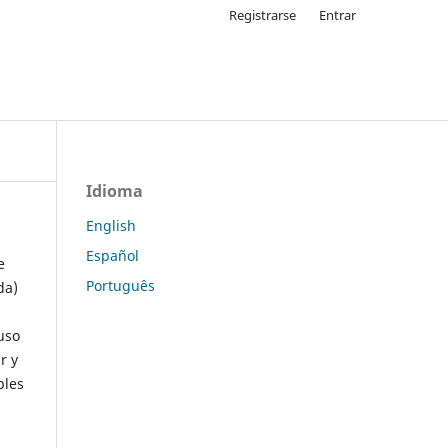
Registrarse
Entrar
Idioma
English
Español
e
Português
da)
uso
r y
ples