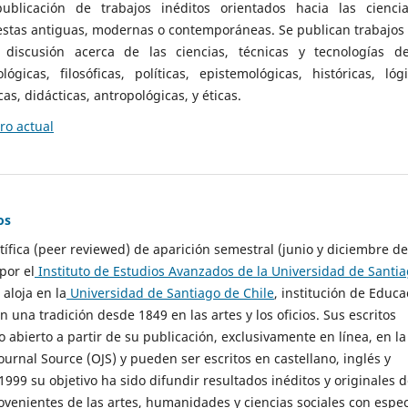
ublicación de trabajos inéditos orientados hacia las cienci
 estas antiguas, modernas o contemporáneas. Se publican trabajos
 discusión acerca de las ciencias, técnicas y tecnologías d
lógicas, filosóficas, políticas, epistemológicas, históricas, lógi
as, didácticas, antropológicas, y éticas.
o actual
os
ntífica (peer reviewed) de aparición semestral (junio y diciembre de
por el
Instituto de Estudios Avanzados de la Universidad de Santi
e aloja en la
Universidad de Santiago de Chile
, institución de Educa
n una tradición desde 1849 en las artes y los oficios. Sus escritos
 abierto a partir de su publicación, exclusivamente en línea, en la
urnal Source (OJS) y pueden ser escritos en castellano, inglés y
999 su objetivo ha sido difundir resultados inéditos y originales 
ovenientes de las artes, humanidades y ciencias sociales con espec