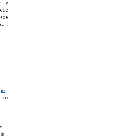
as y
 que
esde
cas,
ago
ción
de
ial