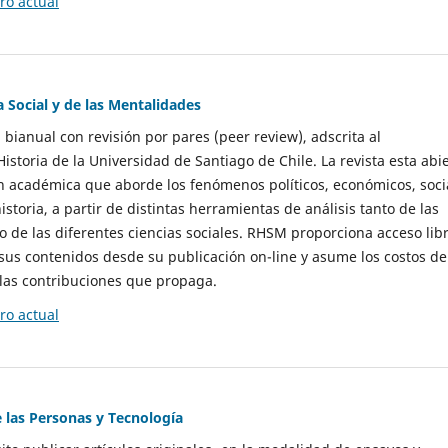
o actual
a Social y de las Mentalidades
 bianual con revisión por pares (peer review), adscrita al
storia de la Universidad de Santiago de Chile. La revista esta abi
n académica que aborde los fenómenos políticos, económicos, soci
historia, a partir de distintas herramientas de análisis tanto de las
e las diferentes ciencias sociales. RHSM proporciona acceso libr
sus contenidos desde su publicación on-line y asume los costos de
las contribuciones que propaga.
o actual
e las Personas y Tecnología