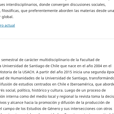
es interdisciplinarios, donde convergen discusiones sociales,
cas, filosóficas, que preferentemente aborden las materias desde un
 global.
o actual
 semestral de carácter multidisciplinario de la Facultad de
 Universidad de Santiago de Chile que nace en el año 2004 en el
storia de la USACH. A partir del año 2015 inicia una segunda épo
ultad de Humanidades de la Universidad de Santiago, transformánd
ifusión de estudios centrados en Chile e Iberoamérica, que abord
s social, político, histórico y cultura. Luego de un proceso de
ión interna como del medio local y regional la revista toma la deci
tivos y alcance hacia la promoción y difusión de la producción de
l campo de los Estudios de Género y sus intersecciones con otros