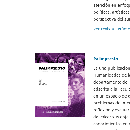
atención en enfoqu
políticas, artísti
perspectiva del sur
Ver revista
Númer
Palimpsesto
Es una publicación
Humanidades de la
departamento de Hi
adscrita a la Fac
en un espacio de d
problemas de interé
reflexión y evaluac
de volcar sus obje
conocimientos en e