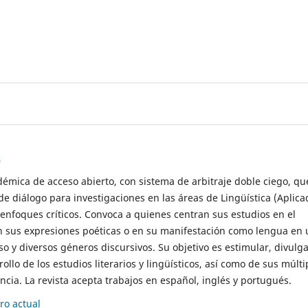
s
démica de acceso abierto, con sistema de arbitraje doble ciego, qu
de diálogo para investigaciones en las áreas de Lingüística (Aplica
 enfoques críticos. Convoca a quienes centran sus estudios en el
n sus expresiones poéticas o en su manifestación como lengua en 
so y diversos géneros discursivos. Su objetivo es estimular, divulga
rollo de los estudios literarios y lingüísticos, así como de sus múlti
cia. La revista acepta trabajos en español, inglés y portugués.
o actual