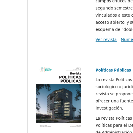
campos críticos de
segundo semestre 
vinculados a este 
acceso abierto, y 
esquema de “doble 
Ver revista
Númer
Políticas Públicas
La revista Política
sociológico o juríd
revista se propone 
ofrecer una fuente
investigación.
La revista Política
Políticas para el D
de Administración 