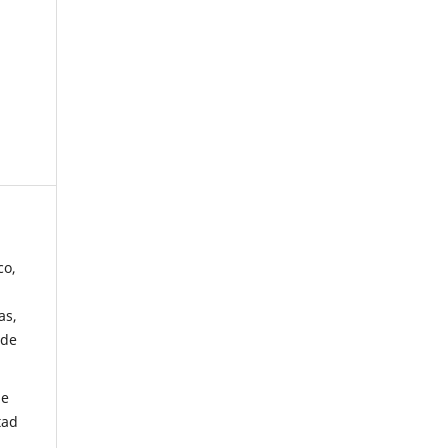
co,
as,
 de
de
tad