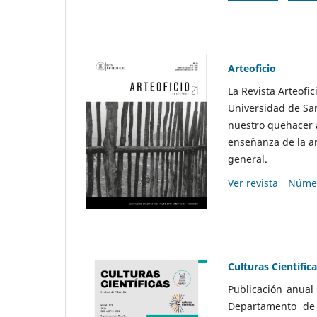
Arteoficio
La Revista Arteofi
Universidad de San
nuestro quehacer a
enseñanza de la ar
general.
Ver revista
Númer
Culturas Científic
Publicación anual
Departamento de F