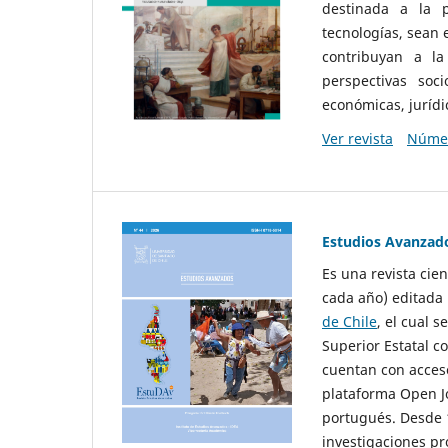
destinada a la p
tecnologías, sean
contribuyan a la
perspectivas socio
económicas, jurídic
Ver revista
Númer
Estudios Avanzad
Es una revista cie
cada año) editada 
de Chile
, el cual s
Superior Estatal co
cuentan con acceso
plataforma Open Jo
portugués. Desde 1
investigaciones pr