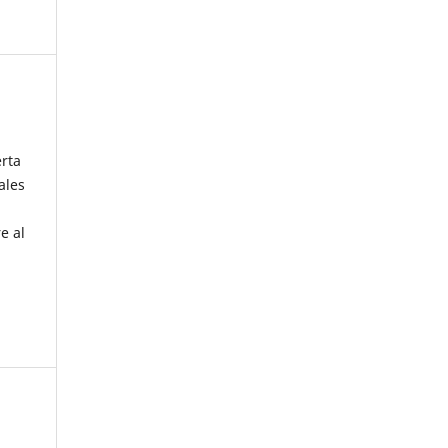
erta
ales
e al