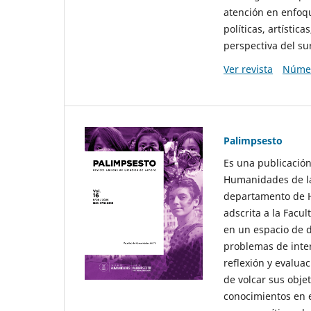
atención en enfoqu
políticas, artísti
perspectiva del sur
Ver revista
Númer
Palimpsesto
Es una publicación
Humanidades de la
departamento de Hi
adscrita a la Fac
en un espacio de d
problemas de interé
reflexión y evaluac
de volcar sus obje
conocimientos en e