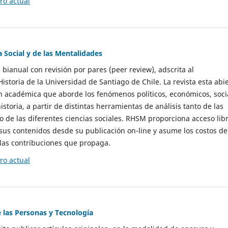
o actual
a Social y de las Mentalidades
 bianual con revisión por pares (peer review), adscrita al
storia de la Universidad de Santiago de Chile. La revista esta abi
n académica que aborde los fenómenos políticos, económicos, soci
historia, a partir de distintas herramientas de análisis tanto de las
e las diferentes ciencias sociales. RHSM proporciona acceso libr
sus contenidos desde su publicación on-line y asume los costos de
las contribuciones que propaga.
o actual
e las Personas y Tecnología