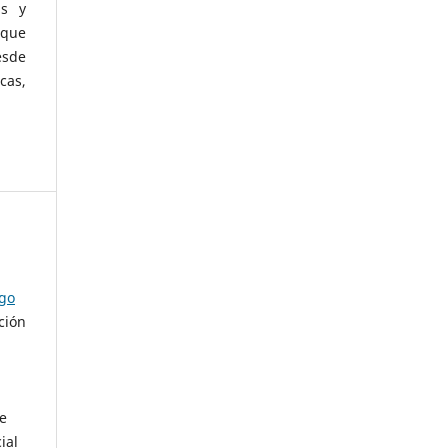
as y
 que
esde
cas,
ago
ción
de
ial