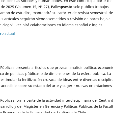
 las ciencias sociales y humanidades. En este contexto, a partir del
de 2025 (Volumen 15, N° 27),
Palimpsesto
solo publica trabajos
campo de estudios, mantendrá su carácter de revista semestral, de
sus artículos seguirán siendo sometidos a revisión de pares bajo el
ciego”. Recibirá colaboraciones en idioma español e inglés.
o actual
s Públicas presenta artículos que provean análisis político, económi
ico de políticas públicas o de dimensiones de la esfera pública. La
estimular la fertilización cruzada de ideas entre diversas disciplin
 accesible sobre su estado del arte y sugerir nuevas orientaciones
s Públicas forma parte de la actividad interdisciplinaria del Centro 
esarrollo y del Magíster en Gerencia y Políticas Públicas de la Facul
y Economía de la Universidad de Santiago de Chile.