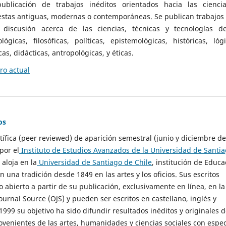
ublicación de trabajos inéditos orientados hacia las cienci
 estas antiguas, modernas o contemporáneas. Se publican trabajos
 discusión acerca de las ciencias, técnicas y tecnologías d
lógicas, filosóficas, políticas, epistemológicas, históricas, lógi
as, didácticas, antropológicas, y éticas.
o actual
os
ntífica (peer reviewed) de aparición semestral (junio y diciembre de
por el
Instituto de Estudios Avanzados de la Universidad de Santi
e aloja en la
Universidad de Santiago de Chile
, institución de Educa
n una tradición desde 1849 en las artes y los oficios. Sus escritos
 abierto a partir de su publicación, exclusivamente en línea, en la
urnal Source (OJS) y pueden ser escritos en castellano, inglés y
999 su objetivo ha sido difundir resultados inéditos y originales 
ovenientes de las artes, humanidades y ciencias sociales con espec