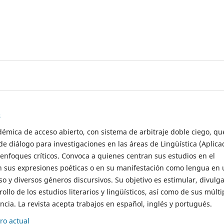
s
démica de acceso abierto, con sistema de arbitraje doble ciego, qu
de diálogo para investigaciones en las áreas de Lingüística (Aplica
 enfoques críticos. Convoca a quienes centran sus estudios en el
n sus expresiones poéticas o en su manifestación como lengua en 
so y diversos géneros discursivos. Su objetivo es estimular, divulga
rollo de los estudios literarios y lingüísticos, así como de sus múlti
cia. La revista acepta trabajos en español, inglés y portugués.
o actual