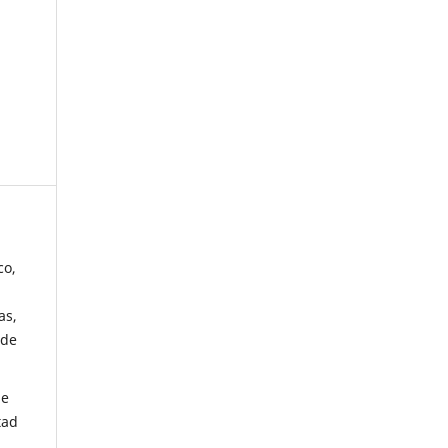
co,
as,
 de
de
tad