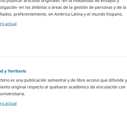
to publicar artículos originales -en la modalidad de ensayos y
stigación- en los ámbitos o áreas de la gestión de personas y de la
llados, preferentemente, en América Latina y el mundo hispano.
o actual
d y Territorio
itorio es una publicación semestral y de libre acceso que difunde y
ento original respecto al quehacer académico de vinculación con 
universitaria.
o actual