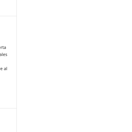
erta
ales
e al