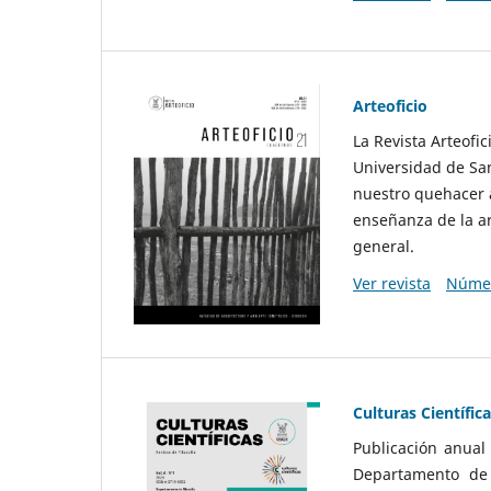
Arteoficio
La Revista Arteofi
Universidad de San
nuestro quehacer a
enseñanza de la ar
general.
Ver revista
Númer
Culturas Científic
Publicación anual
Departamento de F