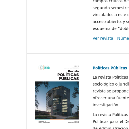
campos críticos de
segundo semestre 
vinculados a este 
acceso abierto, y 
esquema de “doble 
Ver revista
Númer
Políticas Públicas
La revista Política
sociológico o juríd
revista se propone 
ofrecer una fuente
investigación.
La revista Política
Políticas para el D
de Administración 