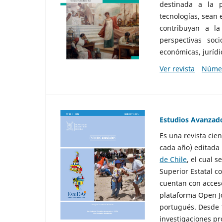
destinada a la p
tecnologías, sean
contribuyan a la
perspectivas socio
económicas, jurídic
Ver revista
Númer
Estudios Avanzad
Es una revista cie
cada año) editada 
de Chile
, el cual s
Superior Estatal co
cuentan con acceso
plataforma Open Jo
portugués. Desde 1
investigaciones pr