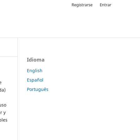
Registrarse
Entrar
Idioma
English
Español
e
Português
da)
uso
r y
ples