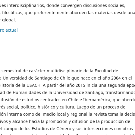
es interdisciplinarios, donde convergen discusiones sociales,
cas, filosóficas, que preferentemente aborden las materias desde un
 global.
o actual
 semestral de carácter multidisciplinario de la Facultad de
 Universidad de Santiago de Chile que nace en el año 2004 en el
storia de la USACH. A partir del año 2015 inicia una segunda épo
ultad de Humanidades de la Universidad de Santiago, transformánd
ifusión de estudios centrados en Chile e Iberoamérica, que abord
s social, político, histórico y cultura. Luego de un proceso de
ión interna como del medio local y regional la revista toma la deci
tivos y alcance hacia la promoción y difusión de la producción de
l campo de los Estudios de Género y sus intersecciones con otros