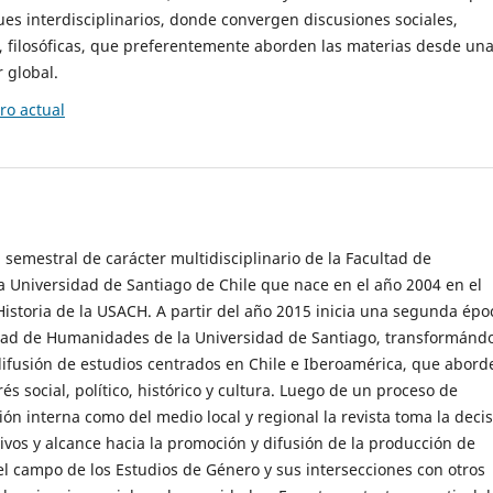
es interdisciplinarios, donde convergen discusiones sociales,
cas, filosóficas, que preferentemente aborden las materias desde un
 global.
o actual
 semestral de carácter multidisciplinario de la Facultad de
 Universidad de Santiago de Chile que nace en el año 2004 en el
storia de la USACH. A partir del año 2015 inicia una segunda épo
ultad de Humanidades de la Universidad de Santiago, transformánd
ifusión de estudios centrados en Chile e Iberoamérica, que abord
s social, político, histórico y cultura. Luego de un proceso de
ión interna como del medio local y regional la revista toma la deci
tivos y alcance hacia la promoción y difusión de la producción de
l campo de los Estudios de Género y sus intersecciones con otros