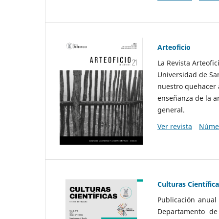
Arteoficio
La Revista Arteofi
Universidad de San
nuestro quehacer a
enseñanza de la ar
general.
Ver revista
Númer
Culturas Científic
Publicación anual
Departamento de F