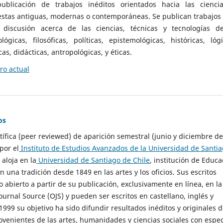
ublicación de trabajos inéditos orientados hacia las cienci
 estas antiguas, modernas o contemporáneas. Se publican trabajos
 discusión acerca de las ciencias, técnicas y tecnologías d
lógicas, filosóficas, políticas, epistemológicas, históricas, lógi
as, didácticas, antropológicas, y éticas.
o actual
os
ntífica (peer reviewed) de aparición semestral (junio y diciembre de
por el
Instituto de Estudios Avanzados de la Universidad de Santi
e aloja en la
Universidad de Santiago de Chile
, institución de Educa
n una tradición desde 1849 en las artes y los oficios. Sus escritos
 abierto a partir de su publicación, exclusivamente en línea, en la
urnal Source (OJS) y pueden ser escritos en castellano, inglés y
999 su objetivo ha sido difundir resultados inéditos y originales 
ovenientes de las artes, humanidades y ciencias sociales con espec