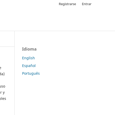
Registrarse
Entrar
Idioma
English
Español
e
Português
da)
uso
r y
ples