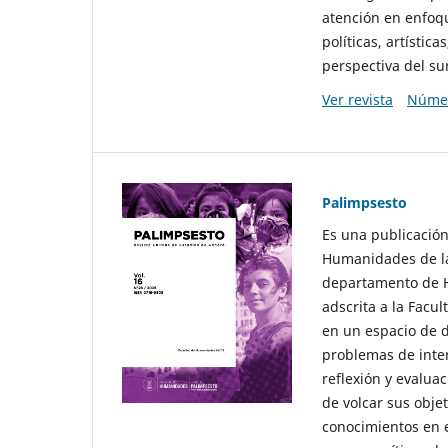
atención en enfoqu
políticas, artísti
perspectiva del sur
Ver revista
Númer
Palimpsesto
Es una publicación
Humanidades de la
departamento de Hi
adscrita a la Fac
en un espacio de d
problemas de interé
reflexión y evaluac
de volcar sus obje
conocimientos en e