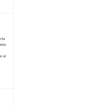
erta
ales
e al