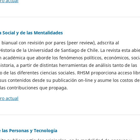
o actual
a Social y de las Mentalidades
 bianual con revisión por pares (peer review), adscrita al
storia de la Universidad de Santiago de Chile. La revista esta abi
n académica que aborde los fenómenos políticos, económicos, soci
historia, a partir de distintas herramientas de análisis tanto de las
e las diferentes ciencias sociales. RHSM proporciona acceso libr
sus contenidos desde su publicación on-line y asume los costos de
las contribuciones que propaga.
o actual
e las Personas y Tecnología