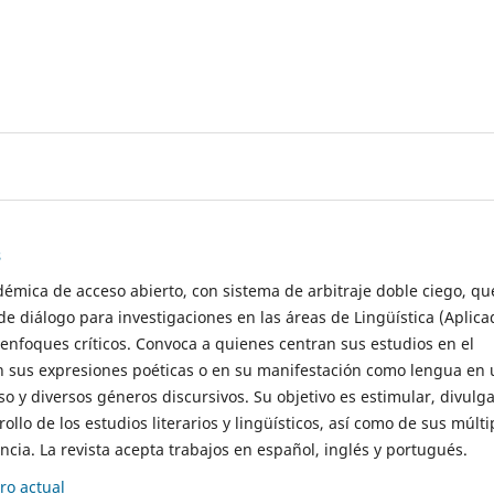
s
démica de acceso abierto, con sistema de arbitraje doble ciego, qu
de diálogo para investigaciones en las áreas de Lingüística (Aplica
 enfoques críticos. Convoca a quienes centran sus estudios en el
n sus expresiones poéticas o en su manifestación como lengua en 
so y diversos géneros discursivos. Su objetivo es estimular, divulga
rollo de los estudios literarios y lingüísticos, así como de sus múlti
cia. La revista acepta trabajos en español, inglés y portugués.
o actual