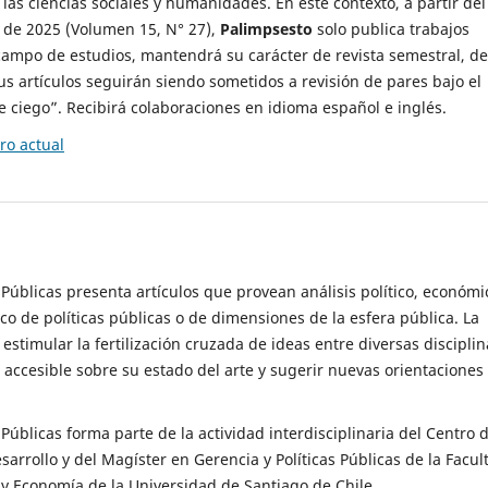
 las ciencias sociales y humanidades. En este contexto, a partir del
de 2025 (Volumen 15, N° 27),
Palimpsesto
solo publica trabajos
campo de estudios, mantendrá su carácter de revista semestral, de
sus artículos seguirán siendo sometidos a revisión de pares bajo el
ciego”. Recibirá colaboraciones en idioma español e inglés.
o actual
s Públicas presenta artículos que provean análisis político, económi
ico de políticas públicas o de dimensiones de la esfera pública. La
estimular la fertilización cruzada de ideas entre diversas disciplin
 accesible sobre su estado del arte y sugerir nuevas orientaciones
s Públicas forma parte de la actividad interdisciplinaria del Centro 
esarrollo y del Magíster en Gerencia y Políticas Públicas de la Facul
y Economía de la Universidad de Santiago de Chile.