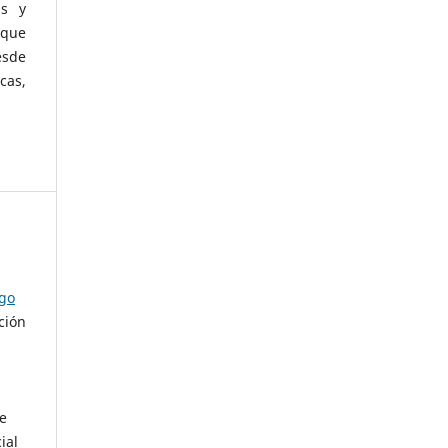
as y
 que
esde
cas,
ago
ción
de
ial