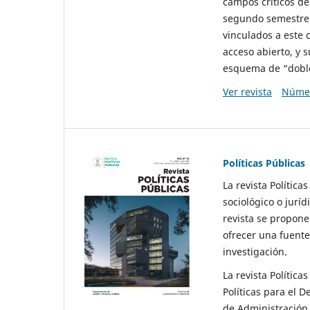
campos críticos de
segundo semestre 
vinculados a este 
acceso abierto, y 
esquema de “doble 
Ver revista
Númer
Políticas Públicas
La revista Política
sociológico o juríd
revista se propone 
ofrecer una fuente
investigación.
La revista Política
Políticas para el D
de Administración 