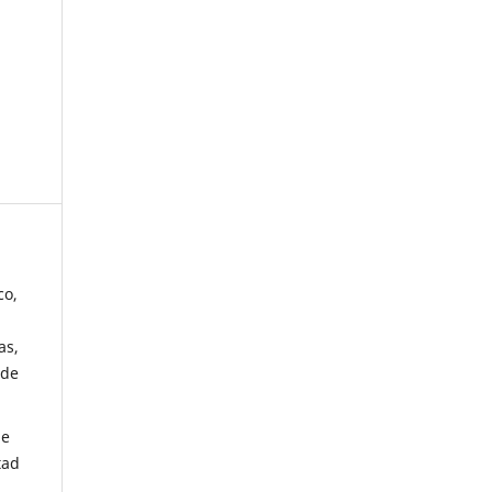
co,
as,
 de
de
tad