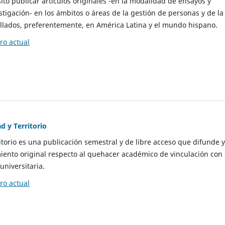
to publicar artículos originales -en la modalidad de ensayos y
stigación- en los ámbitos o áreas de la gestión de personas y de la
llados, preferentemente, en América Latina y el mundo hispano.
o actual
d y Territorio
itorio es una publicación semestral y de libre acceso que difunde y
ento original respecto al quehacer académico de vinculación con 
universitaria.
o actual