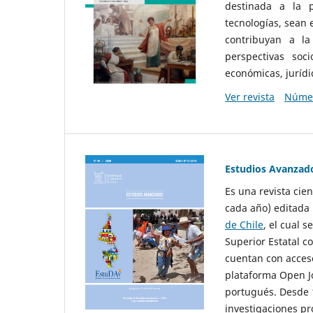
destinada a la p
tecnologías, sean
contribuyan a la
perspectivas socio
económicas, jurídic
Ver revista
Númer
Estudios Avanzad
Es una revista cie
cada año) editada 
de Chile
, el cual s
Superior Estatal co
cuentan con acceso
plataforma Open Jo
portugués. Desde 1
investigaciones pr