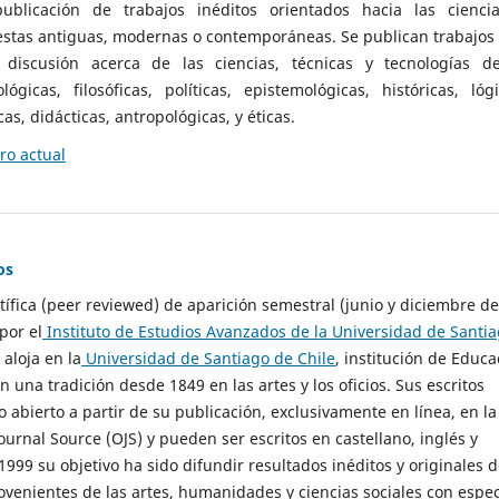
ublicación de trabajos inéditos orientados hacia las cienci
 estas antiguas, modernas o contemporáneas. Se publican trabajos
 discusión acerca de las ciencias, técnicas y tecnologías d
lógicas, filosóficas, políticas, epistemológicas, históricas, lógi
as, didácticas, antropológicas, y éticas.
o actual
os
ntífica (peer reviewed) de aparición semestral (junio y diciembre de
por el
Instituto de Estudios Avanzados de la Universidad de Santi
e aloja en la
Universidad de Santiago de Chile
, institución de Educa
n una tradición desde 1849 en las artes y los oficios. Sus escritos
 abierto a partir de su publicación, exclusivamente en línea, en la
urnal Source (OJS) y pueden ser escritos en castellano, inglés y
999 su objetivo ha sido difundir resultados inéditos y originales 
ovenientes de las artes, humanidades y ciencias sociales con espec