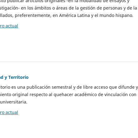
to publicar artículos originales -en la modalidad de ensayos y
stigación- en los ámbitos o áreas de la gestión de personas y de la
llados, preferentemente, en América Latina y el mundo hispano.
o actual
d y Territorio
itorio es una publicación semestral y de libre acceso que difunde y
ento original respecto al quehacer académico de vinculación con 
universitaria.
o actual