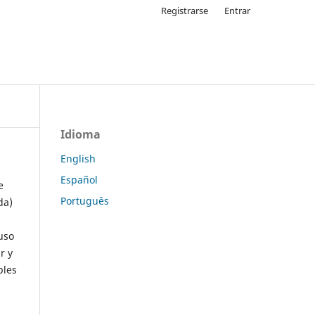
Registrarse
Entrar
Idioma
English
Español
e
Português
da)
uso
r y
ples