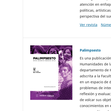
atención en enfoqu
políticas, artísti
perspectiva del sur
Ver revista
Númer
Palimpsesto
Es una publicación
Humanidades de la
departamento de Hi
adscrita a la Fac
en un espacio de d
problemas de interé
reflexión y evaluac
de volcar sus obje
conocimientos en e