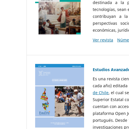
destinada a la p
tecnologías, sean
contribuyan a la
perspectivas socio
económicas, jurídic
Ver revista
Númer
Estudios Avanzad
Es una revista cie
cada año) editada 
de Chile
, el cual s
Superior Estatal co
cuentan con acceso
plataforma Open Jo
portugués. Desde 1
investigaciones pr