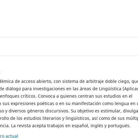
s
démica de acceso abierto, con sistema de arbitraje doble ciego, qu
de diálogo para investigaciones en las áreas de Lingüística (Aplica
 enfoques críticos. Convoca a quienes centran sus estudios en el
n sus expresiones poéticas o en su manifestación como lengua en 
so y diversos géneros discursivos. Su objetivo es estimular, divulga
rollo de los estudios literarios y lingüísticos, así como de sus múlti
cia. La revista acepta trabajos en español, inglés y portugués.
o actual