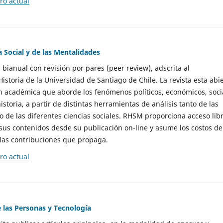
o actual
a Social y de las Mentalidades
 bianual con revisión por pares (peer review), adscrita al
storia de la Universidad de Santiago de Chile. La revista esta abi
n académica que aborde los fenómenos políticos, económicos, soci
historia, a partir de distintas herramientas de análisis tanto de las
e las diferentes ciencias sociales. RHSM proporciona acceso libr
sus contenidos desde su publicación on-line y asume los costos de
las contribuciones que propaga.
o actual
e las Personas y Tecnología