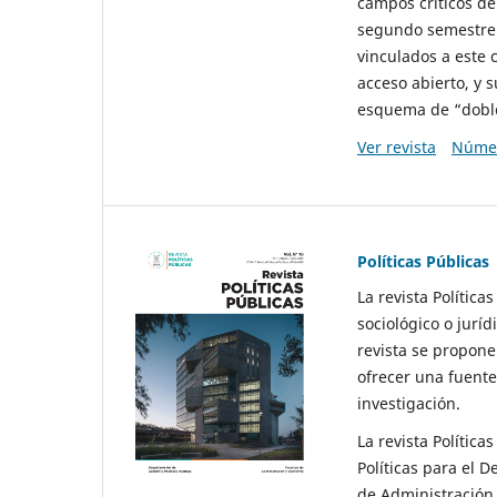
campos críticos de
segundo semestre 
vinculados a este 
acceso abierto, y 
esquema de “doble 
Ver revista
Númer
Políticas Públicas
La revista Política
sociológico o juríd
revista se propone 
ofrecer una fuente
investigación.
La revista Política
Políticas para el D
de Administración 