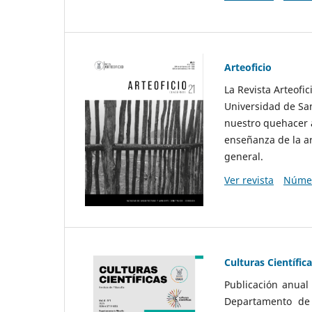
Arteoficio
La Revista Arteofi
Universidad de San
nuestro quehacer a
enseñanza de la ar
general.
Ver revista
Númer
Culturas Científic
Publicación anual
Departamento de F