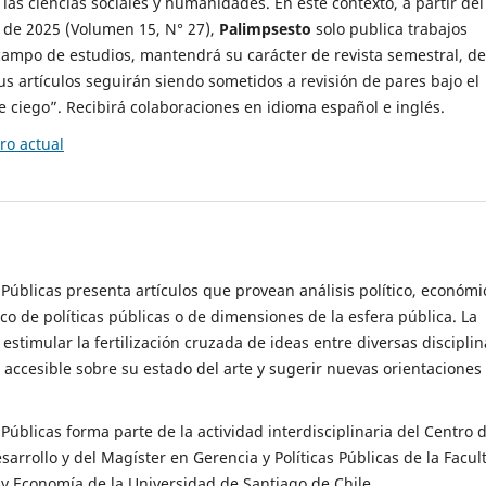
 las ciencias sociales y humanidades. En este contexto, a partir del
de 2025 (Volumen 15, N° 27),
Palimpsesto
solo publica trabajos
campo de estudios, mantendrá su carácter de revista semestral, de
sus artículos seguirán siendo sometidos a revisión de pares bajo el
ciego”. Recibirá colaboraciones en idioma español e inglés.
o actual
s Públicas presenta artículos que provean análisis político, económi
ico de políticas públicas o de dimensiones de la esfera pública. La
estimular la fertilización cruzada de ideas entre diversas disciplin
 accesible sobre su estado del arte y sugerir nuevas orientaciones
s Públicas forma parte de la actividad interdisciplinaria del Centro 
esarrollo y del Magíster en Gerencia y Políticas Públicas de la Facul
y Economía de la Universidad de Santiago de Chile.