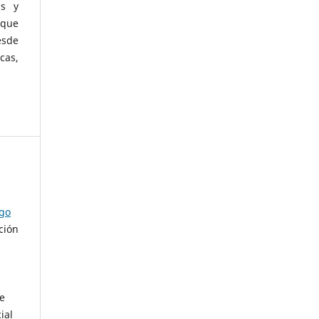
as y
 que
esde
cas,
ago
ción
de
ial