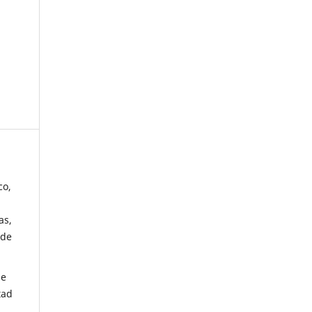
co,
as,
 de
de
tad