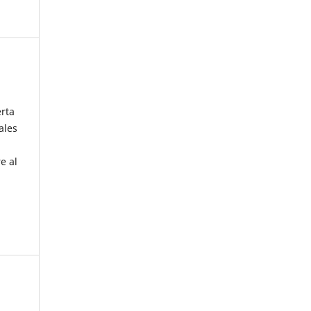
erta
ales
e al