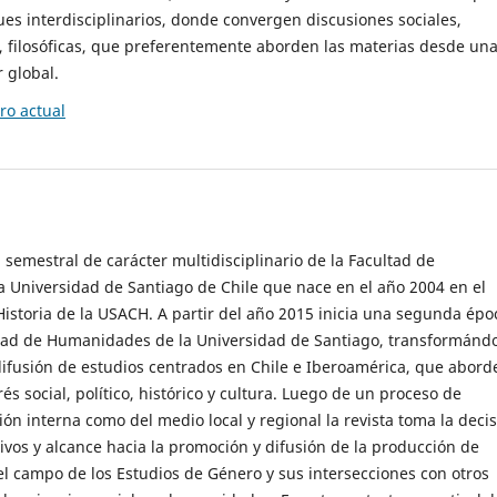
es interdisciplinarios, donde convergen discusiones sociales,
cas, filosóficas, que preferentemente aborden las materias desde un
 global.
o actual
 semestral de carácter multidisciplinario de la Facultad de
 Universidad de Santiago de Chile que nace en el año 2004 en el
storia de la USACH. A partir del año 2015 inicia una segunda épo
ultad de Humanidades de la Universidad de Santiago, transformánd
ifusión de estudios centrados en Chile e Iberoamérica, que abord
s social, político, histórico y cultura. Luego de un proceso de
ión interna como del medio local y regional la revista toma la deci
tivos y alcance hacia la promoción y difusión de la producción de
l campo de los Estudios de Género y sus intersecciones con otros