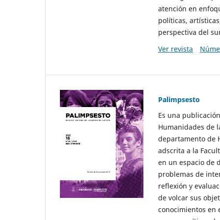
atención en enfoqu
políticas, artísti
perspectiva del sur
Ver revista
Númer
Palimpsesto
Es una publicación
Humanidades de la
departamento de Hi
adscrita a la Fac
en un espacio de d
problemas de interé
reflexión y evaluac
de volcar sus obje
conocimientos en e