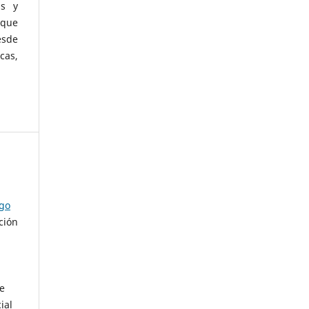
as y
 que
esde
cas,
ago
ción
de
ial