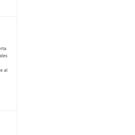
erta
ales
e al