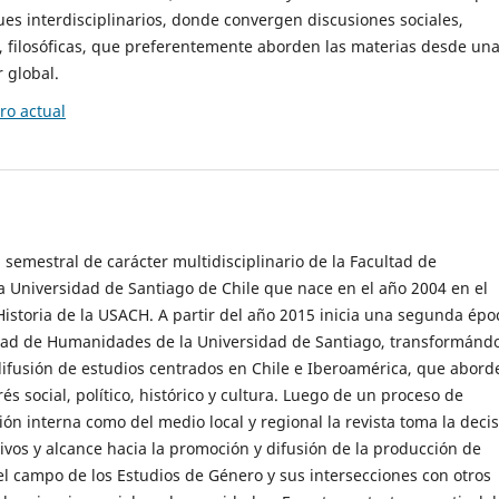
es interdisciplinarios, donde convergen discusiones sociales,
cas, filosóficas, que preferentemente aborden las materias desde un
 global.
o actual
 semestral de carácter multidisciplinario de la Facultad de
 Universidad de Santiago de Chile que nace en el año 2004 en el
storia de la USACH. A partir del año 2015 inicia una segunda épo
ultad de Humanidades de la Universidad de Santiago, transformánd
ifusión de estudios centrados en Chile e Iberoamérica, que abord
s social, político, histórico y cultura. Luego de un proceso de
ión interna como del medio local y regional la revista toma la deci
tivos y alcance hacia la promoción y difusión de la producción de
l campo de los Estudios de Género y sus intersecciones con otros