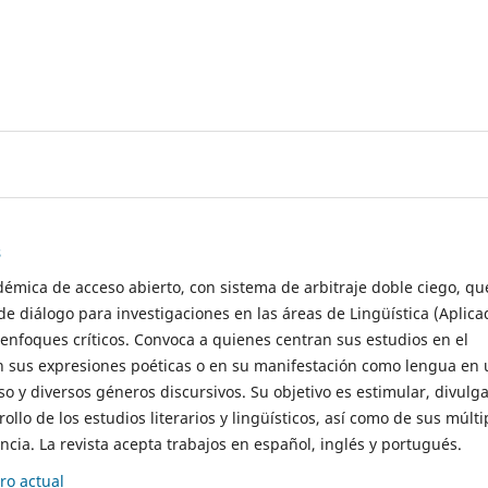
s
démica de acceso abierto, con sistema de arbitraje doble ciego, qu
de diálogo para investigaciones en las áreas de Lingüística (Aplica
 enfoques críticos. Convoca a quienes centran sus estudios en el
n sus expresiones poéticas o en su manifestación como lengua en 
so y diversos géneros discursivos. Su objetivo es estimular, divulga
rollo de los estudios literarios y lingüísticos, así como de sus múlti
cia. La revista acepta trabajos en español, inglés y portugués.
o actual