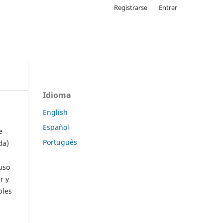
Registrarse
Entrar
Idioma
English
Español
e
Português
da)
uso
r y
ples