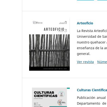
Arteoficio
La Revista Arteofi
Universidad de San
nuestro quehacer a
enseñanza de la ar
general.
Ver revista
Númer
Culturas Científic
Publicación anual
Departamento de F