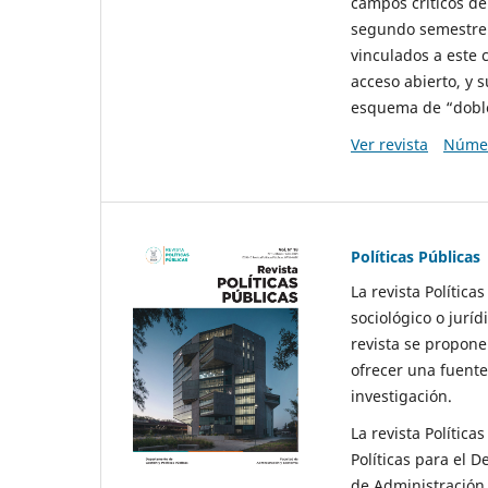
campos críticos de
segundo semestre 
vinculados a este 
acceso abierto, y 
esquema de “doble 
Ver revista
Númer
Políticas Públicas
La revista Política
sociológico o juríd
revista se propone 
ofrecer una fuente
investigación.
La revista Política
Políticas para el D
de Administración 