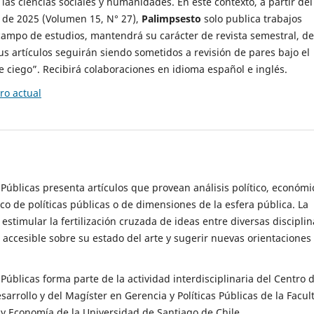
 las ciencias sociales y humanidades. En este contexto, a partir del
de 2025 (Volumen 15, N° 27),
Palimpsesto
solo publica trabajos
campo de estudios, mantendrá su carácter de revista semestral, de
sus artículos seguirán siendo sometidos a revisión de pares bajo el
ciego”. Recibirá colaboraciones en idioma español e inglés.
o actual
s Públicas presenta artículos que provean análisis político, económi
ico de políticas públicas o de dimensiones de la esfera pública. La
estimular la fertilización cruzada de ideas entre diversas disciplin
 accesible sobre su estado del arte y sugerir nuevas orientaciones
s Públicas forma parte de la actividad interdisciplinaria del Centro 
esarrollo y del Magíster en Gerencia y Políticas Públicas de la Facul
y Economía de la Universidad de Santiago de Chile.