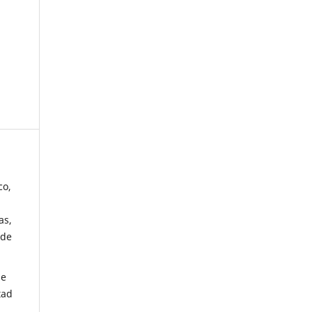
co,
as,
 de
de
tad