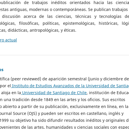
ublicación de trabajos inéditos orientados hacia las cienci
 estas antiguas, modernas o contemporáneas. Se publican trabajos
 discusión acerca de las ciencias, técnicas y tecnologías d
lógicas, filosóficas, políticas, epistemológicas, históricas, lógi
as, didácticas, antropológicas, y éticas.
o actual
os
ntífica (peer reviewed) de aparición semestral (junio y diciembre de
por el
Instituto de Estudios Avanzados de la Universidad de Santi
e aloja en la
Universidad de Santiago de Chile
, institución de Educa
n una tradición desde 1849 en las artes y los oficios. Sus escritos
 abierto a partir de su publicación, exclusivamente en línea, en la
urnal Source (OJS) y pueden ser escritos en castellano, inglés y
999 su objetivo ha sido difundir resultados inéditos y originales 
ovenientes de las artes, humanidades y ciencias sociales con espec