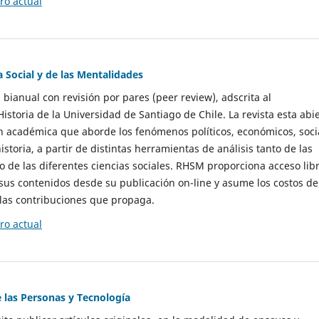
o actual
a Social y de las Mentalidades
 bianual con revisión por pares (peer review), adscrita al
storia de la Universidad de Santiago de Chile. La revista esta abi
n académica que aborde los fenómenos políticos, económicos, soci
historia, a partir de distintas herramientas de análisis tanto de las
e las diferentes ciencias sociales. RHSM proporciona acceso libr
sus contenidos desde su publicación on-line y asume los costos de
las contribuciones que propaga.
o actual
e las Personas y Tecnología