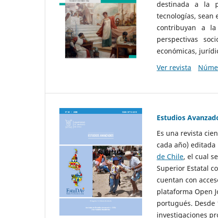
destinada a la p
tecnologías, sean
contribuyan a la
perspectivas socio
económicas, jurídic
Ver revista
Númer
Estudios Avanzad
Es una revista cie
cada año) editada 
de Chile
, el cual s
Superior Estatal co
cuentan con acceso
plataforma Open Jo
portugués. Desde 1
investigaciones pr