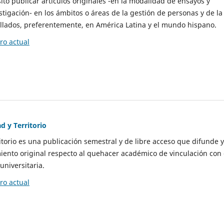
to publicar artículos originales -en la modalidad de ensayos y
stigación- en los ámbitos o áreas de la gestión de personas y de la
llados, preferentemente, en América Latina y el mundo hispano.
o actual
d y Territorio
itorio es una publicación semestral y de libre acceso que difunde y
ento original respecto al quehacer académico de vinculación con 
universitaria.
o actual