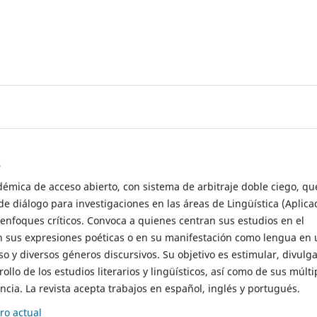
s
démica de acceso abierto, con sistema de arbitraje doble ciego, qu
de diálogo para investigaciones en las áreas de Lingüística (Aplica
 enfoques críticos. Convoca a quienes centran sus estudios en el
n sus expresiones poéticas o en su manifestación como lengua en 
so y diversos géneros discursivos. Su objetivo es estimular, divulga
rollo de los estudios literarios y lingüísticos, así como de sus múlti
cia. La revista acepta trabajos en español, inglés y portugués.
o actual