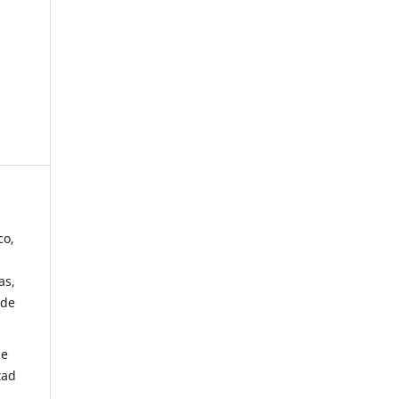
co,
as,
 de
de
tad