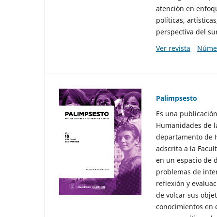
atención en enfoqu
políticas, artísti
perspectiva del sur
Ver revista
Númer
Palimpsesto
Es una publicación
Humanidades de la
departamento de Hi
adscrita a la Fac
en un espacio de d
problemas de interé
reflexión y evaluac
de volcar sus obje
conocimientos en e