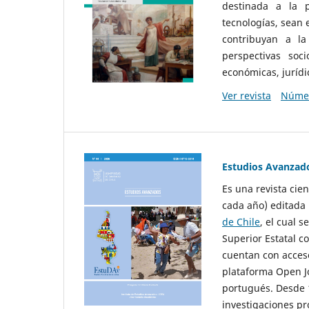
destinada a la p
tecnologías, sean
contribuyan a la
perspectivas socio
económicas, jurídic
Ver revista
Númer
Estudios Avanzad
Es una revista cie
cada año) editada 
de Chile
, el cual s
Superior Estatal co
cuentan con acceso
plataforma Open Jo
portugués. Desde 1
investigaciones pr