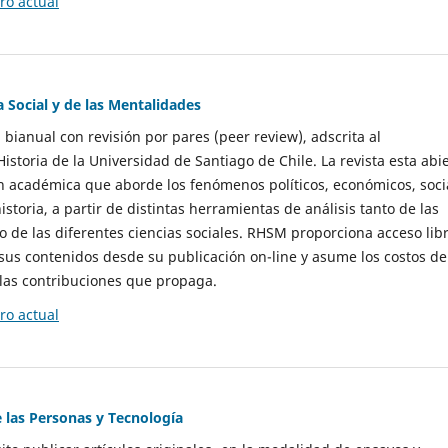
o actual
a Social y de las Mentalidades
 bianual con revisión por pares (peer review), adscrita al
storia de la Universidad de Santiago de Chile. La revista esta abi
n académica que aborde los fenómenos políticos, económicos, soci
historia, a partir de distintas herramientas de análisis tanto de las
e las diferentes ciencias sociales. RHSM proporciona acceso libr
sus contenidos desde su publicación on-line y asume los costos de
las contribuciones que propaga.
o actual
e las Personas y Tecnología