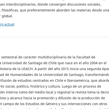
es interdisciplinarios, donde convergen discusiones sociales,
cas, filosóficas, que preferentemente aborden las materias desde un
 global.
o actual
 semestral de carácter multidisciplinario de la Facultad de
 Universidad de Santiago de Chile que nace en el año 2004 en el
storia de la USACH. A partir del año 2015 inicia una segunda épo
ultad de Humanidades de la Universidad de Santiago, transformánd
ifusión de estudios centrados en Chile e Iberoamérica, que abord
s social, político, histórico y cultura. Luego de un proceso de
ión interna como del medio local y regional la revista toma la deci
tivos y alcance hacia la promoción y difusión de la producción de
l campo de los Estudios de Género y sus intersecciones con otros