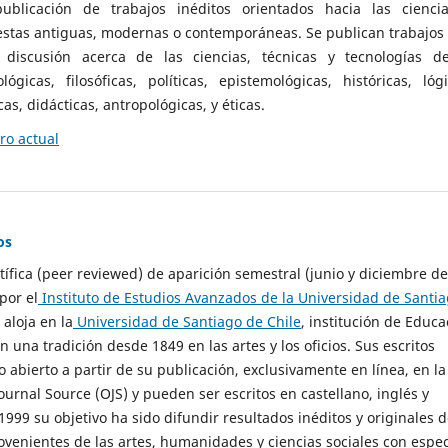
ublicación de trabajos inéditos orientados hacia las cienci
 estas antiguas, modernas o contemporáneas. Se publican trabajos
 discusión acerca de las ciencias, técnicas y tecnologías d
lógicas, filosóficas, políticas, epistemológicas, históricas, lógi
as, didácticas, antropológicas, y éticas.
o actual
os
ntífica (peer reviewed) de aparición semestral (junio y diciembre de
por el
Instituto de Estudios Avanzados de la Universidad de Santi
e aloja en la
Universidad de Santiago de Chile
, institución de Educa
n una tradición desde 1849 en las artes y los oficios. Sus escritos
 abierto a partir de su publicación, exclusivamente en línea, en la
urnal Source (OJS) y pueden ser escritos en castellano, inglés y
999 su objetivo ha sido difundir resultados inéditos y originales 
ovenientes de las artes, humanidades y ciencias sociales con espec