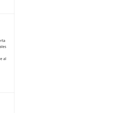
erta
ales
e al