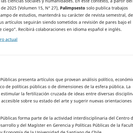
 las ciencias sociales y humanidades. En este contexto, a partir del
de 2025 (Volumen 15, N° 27),
Palimpsesto
solo publica trabajos
campo de estudios, mantendrá su carácter de revista semestral, de
sus artículos seguirán siendo sometidos a revisión de pares bajo el
ciego”. Recibirá colaboraciones en idioma español e inglés.
o actual
s Públicas presenta artículos que provean análisis político, económi
ico de políticas públicas o de dimensiones de la esfera pública. La
estimular la fertilización cruzada de ideas entre diversas disciplin
 accesible sobre su estado del arte y sugerir nuevas orientaciones
s Públicas forma parte de la actividad interdisciplinaria del Centro 
esarrollo y del Magíster en Gerencia y Políticas Públicas de la Facul
y Economía de la Universidad de Santiago de Chile.