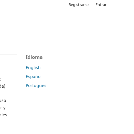
Registrarse
Entrar
Idioma
English
Español
e
Português
da)
uso
r y
ples