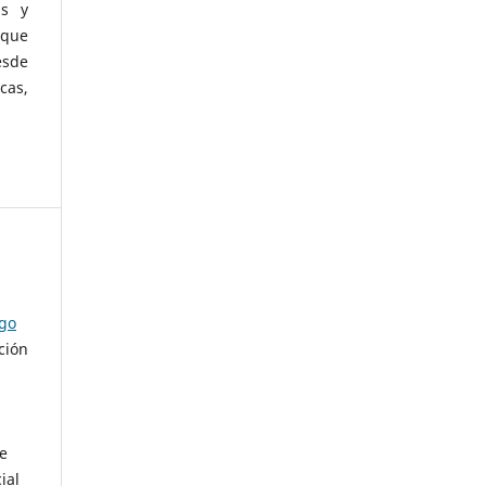
as y
 que
esde
cas,
ago
ción
de
ial