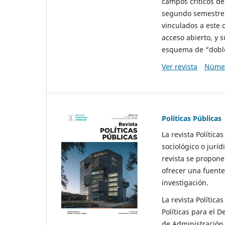
campos críticos de
segundo semestre 
vinculados a este 
acceso abierto, y 
esquema de “doble 
Ver revista
Númer
Políticas Públicas
La revista Política
sociológico o juríd
revista se propone 
ofrecer una fuente
investigación.
La revista Política
Políticas para el D
de Administración 