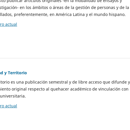
to publicar artículos originales -en la modalidad de ensayos y
stigación- en los ámbitos o áreas de la gestión de personas y de la
llados, preferentemente, en América Latina y el mundo hispano.
o actual
d y Territorio
itorio es una publicación semestral y de libre acceso que difunde y
ento original respecto al quehacer académico de vinculación con 
universitaria.
o actual