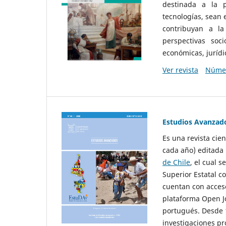
destinada a la p
tecnologías, sean
contribuyan a la
perspectivas socio
económicas, jurídic
Ver revista
Númer
Estudios Avanzad
Es una revista cie
cada año) editada 
de Chile
, el cual s
Superior Estatal co
cuentan con acceso
plataforma Open Jo
portugués. Desde 1
investigaciones pr