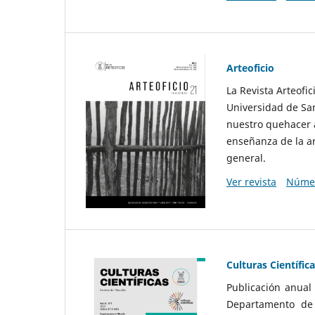
Arteoficio
La Revista Arteofi
Universidad de San
nuestro quehacer a
enseñanza de la ar
general.
Ver revista
Númer
Culturas Científic
Publicación anual
Departamento de F