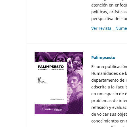
atención en enfoqu
políticas, artísti
perspectiva del sur
Ver revista
Númer
Palimpsesto
Es una publicación
Humanidades de la
departamento de Hi
adscrita a la Fac
en un espacio de d
problemas de interé
reflexión y evaluac
de volcar sus obje
conocimientos en e