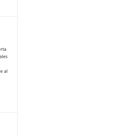
erta
ales
e al