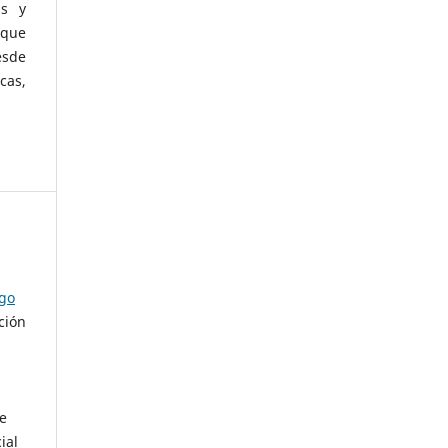
as y
 que
esde
cas,
ago
ción
de
ial