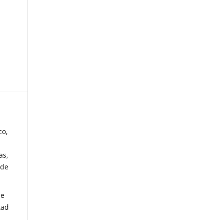
co,
as,
 de
de
tad