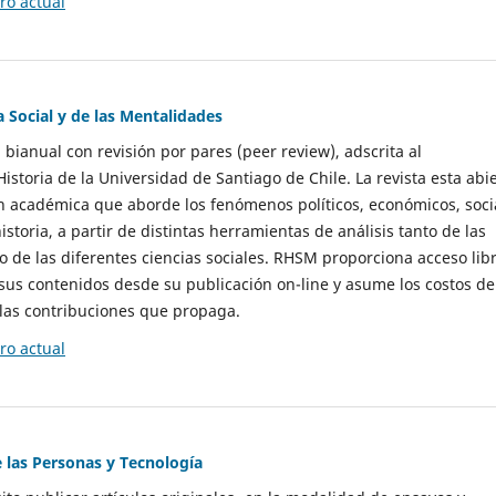
o actual
a Social y de las Mentalidades
 bianual con revisión por pares (peer review), adscrita al
storia de la Universidad de Santiago de Chile. La revista esta abi
n académica que aborde los fenómenos políticos, económicos, soci
historia, a partir de distintas herramientas de análisis tanto de las
e las diferentes ciencias sociales. RHSM proporciona acceso libr
sus contenidos desde su publicación on-line y asume los costos de
las contribuciones que propaga.
o actual
e las Personas y Tecnología