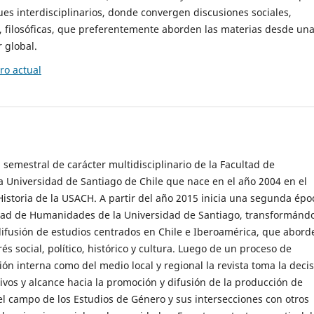
es interdisciplinarios, donde convergen discusiones sociales,
cas, filosóficas, que preferentemente aborden las materias desde un
 global.
o actual
 semestral de carácter multidisciplinario de la Facultad de
 Universidad de Santiago de Chile que nace en el año 2004 en el
storia de la USACH. A partir del año 2015 inicia una segunda épo
ultad de Humanidades de la Universidad de Santiago, transformánd
ifusión de estudios centrados en Chile e Iberoamérica, que abord
s social, político, histórico y cultura. Luego de un proceso de
ión interna como del medio local y regional la revista toma la deci
tivos y alcance hacia la promoción y difusión de la producción de
l campo de los Estudios de Género y sus intersecciones con otros