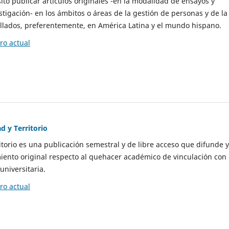
to publicar artículos originales -en la modalidad de ensayos y
stigación- en los ámbitos o áreas de la gestión de personas y de la
llados, preferentemente, en América Latina y el mundo hispano.
o actual
d y Territorio
itorio es una publicación semestral y de libre acceso que difunde y
ento original respecto al quehacer académico de vinculación con 
universitaria.
o actual