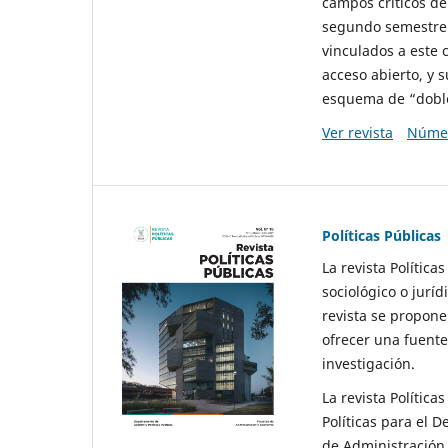
campos críticos de
segundo semestre 
vinculados a este 
acceso abierto, y 
esquema de “doble 
Ver revista
Númer
Políticas Públicas
La revista Política
sociológico o juríd
revista se propone 
ofrecer una fuente
investigación.
La revista Política
Políticas para el D
de Administración 