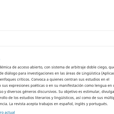
s
démica de acceso abierto, con sistema de arbitraje doble ciego, qu
de diálogo para investigaciones en las áreas de Lingüística (Aplica
 enfoques críticos. Convoca a quienes centran sus estudios en el
n sus expresiones poéticas o en su manifestación como lengua en 
so y diversos géneros discursivos. Su objetivo es estimular, divulga
rollo de los estudios literarios y lingüísticos, así como de sus múlti
cia. La revista acepta trabajos en español, inglés y portugués.
o actual