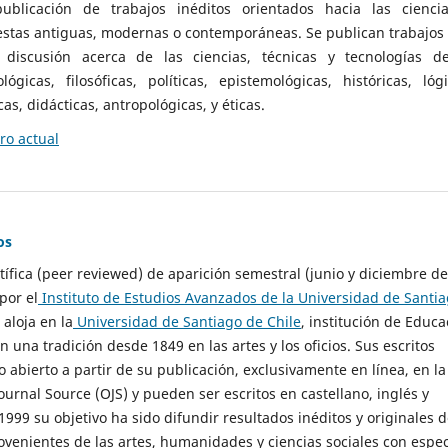
ublicación de trabajos inéditos orientados hacia las cienci
 estas antiguas, modernas o contemporáneas. Se publican trabajos
 discusión acerca de las ciencias, técnicas y tecnologías d
lógicas, filosóficas, políticas, epistemológicas, históricas, lógi
as, didácticas, antropológicas, y éticas.
o actual
os
ntífica (peer reviewed) de aparición semestral (junio y diciembre de
por el
Instituto de Estudios Avanzados de la Universidad de Santi
e aloja en la
Universidad de Santiago de Chile
, institución de Educa
n una tradición desde 1849 en las artes y los oficios. Sus escritos
 abierto a partir de su publicación, exclusivamente en línea, en la
urnal Source (OJS) y pueden ser escritos en castellano, inglés y
999 su objetivo ha sido difundir resultados inéditos y originales 
ovenientes de las artes, humanidades y ciencias sociales con espec