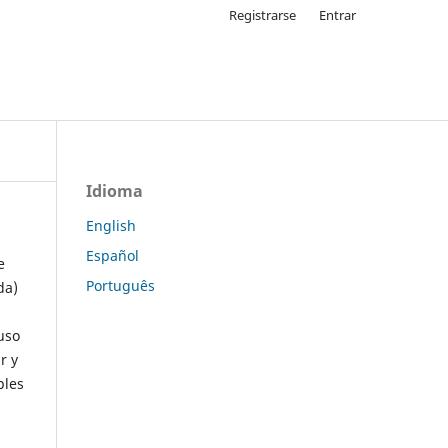
Registrarse
Entrar
Idioma
English
Español
e
Português
da)
uso
r y
ples