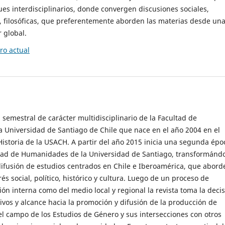
es interdisciplinarios, donde convergen discusiones sociales,
cas, filosóficas, que preferentemente aborden las materias desde un
 global.
o actual
 semestral de carácter multidisciplinario de la Facultad de
 Universidad de Santiago de Chile que nace en el año 2004 en el
storia de la USACH. A partir del año 2015 inicia una segunda épo
ultad de Humanidades de la Universidad de Santiago, transformánd
ifusión de estudios centrados en Chile e Iberoamérica, que abord
s social, político, histórico y cultura. Luego de un proceso de
ión interna como del medio local y regional la revista toma la deci
tivos y alcance hacia la promoción y difusión de la producción de
l campo de los Estudios de Género y sus intersecciones con otros