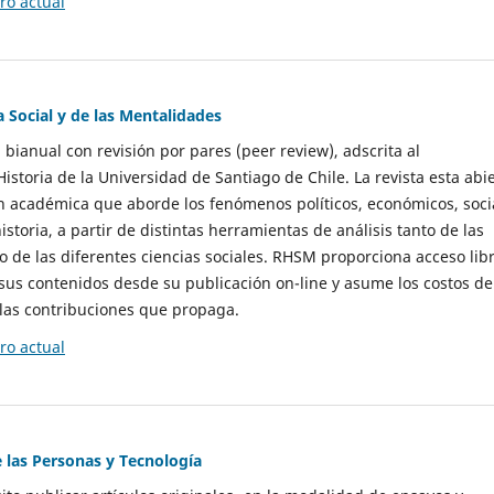
o actual
a Social y de las Mentalidades
 bianual con revisión por pares (peer review), adscrita al
storia de la Universidad de Santiago de Chile. La revista esta abi
n académica que aborde los fenómenos políticos, económicos, soci
historia, a partir de distintas herramientas de análisis tanto de las
e las diferentes ciencias sociales. RHSM proporciona acceso libr
sus contenidos desde su publicación on-line y asume los costos de
las contribuciones que propaga.
o actual
e las Personas y Tecnología