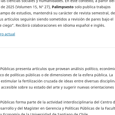
 las ciencias sociales y humanidades. En este contexto, a partir del
de 2025 (Volumen 15, N° 27),
Palimpsesto
solo publica trabajos
campo de estudios, mantendrá su carácter de revista semestral, de
sus artículos seguirán siendo sometidos a revisión de pares bajo el
ciego”. Recibirá colaboraciones en idioma español e inglés.
o actual
s Públicas presenta artículos que provean análisis político, económi
ico de políticas públicas o de dimensiones de la esfera pública. La
estimular la fertilización cruzada de ideas entre diversas disciplin
 accesible sobre su estado del arte y sugerir nuevas orientaciones
s Públicas forma parte de la actividad interdisciplinaria del Centro 
esarrollo y del Magíster en Gerencia y Políticas Públicas de la Facul
y Economía de la Universidad de Santiago de Chile.