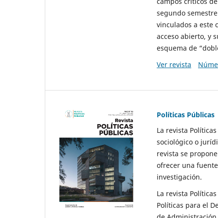
campos críticos de
segundo semestre 
vinculados a este 
acceso abierto, y 
esquema de “doble 
Ver revista
Númer
Políticas Públicas
La revista Política
sociológico o juríd
revista se propone 
ofrecer una fuente
investigación.
La revista Política
Políticas para el D
de Administración 