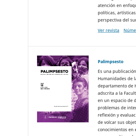
atención en enfoqu
políticas, artísti
perspectiva del sur
Ver revista
Númer
Palimpsesto
Es una publicación
Humanidades de la
departamento de Hi
adscrita a la Fac
en un espacio de d
problemas de interé
reflexión y evaluac
de volcar sus obje
conocimientos en e