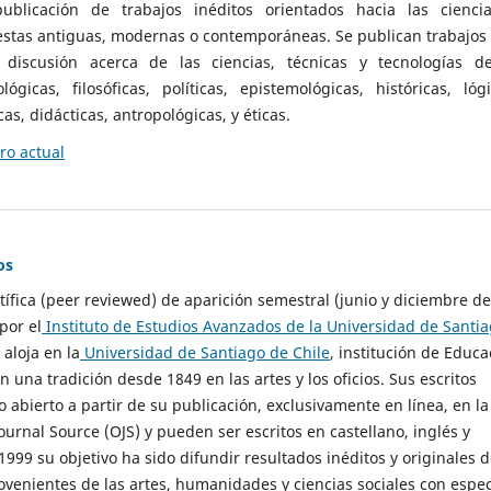
ublicación de trabajos inéditos orientados hacia las cienci
 estas antiguas, modernas o contemporáneas. Se publican trabajos
 discusión acerca de las ciencias, técnicas y tecnologías d
lógicas, filosóficas, políticas, epistemológicas, históricas, lógi
as, didácticas, antropológicas, y éticas.
o actual
os
ntífica (peer reviewed) de aparición semestral (junio y diciembre de
por el
Instituto de Estudios Avanzados de la Universidad de Santi
e aloja en la
Universidad de Santiago de Chile
, institución de Educa
n una tradición desde 1849 en las artes y los oficios. Sus escritos
 abierto a partir de su publicación, exclusivamente en línea, en la
urnal Source (OJS) y pueden ser escritos en castellano, inglés y
999 su objetivo ha sido difundir resultados inéditos y originales 
ovenientes de las artes, humanidades y ciencias sociales con espec