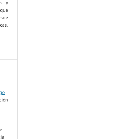
as y
 que
esde
cas,
ago
ción
de
ial