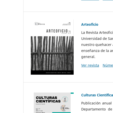
Arteoficio
La Revista Arteofi
Universidad de San
nuestro quehacer a
enseñanza de la ar
general.
Ver revista
Númer
Culturas Científic
Publicación anual
Departamento de F