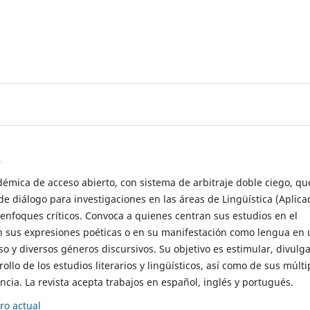
s
démica de acceso abierto, con sistema de arbitraje doble ciego, qu
de diálogo para investigaciones en las áreas de Lingüística (Aplica
 enfoques críticos. Convoca a quienes centran sus estudios en el
n sus expresiones poéticas o en su manifestación como lengua en 
so y diversos géneros discursivos. Su objetivo es estimular, divulga
rollo de los estudios literarios y lingüísticos, así como de sus múlti
cia. La revista acepta trabajos en español, inglés y portugués.
o actual