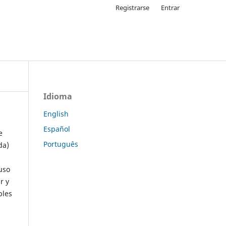
Registrarse
Entrar
Idioma
English
Español
e
Português
da)
uso
r y
ples