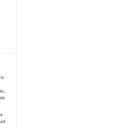
co,
as,
 de
de
tad