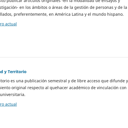
to publicar artículos originales -en la modalidad de ensayos y
stigación- en los ámbitos o áreas de la gestión de personas y de la
llados, preferentemente, en América Latina y el mundo hispano.
o actual
d y Territorio
itorio es una publicación semestral y de libre acceso que difunde y
ento original respecto al quehacer académico de vinculación con 
universitaria.
o actual