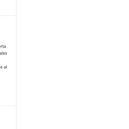
erta
ales
e al