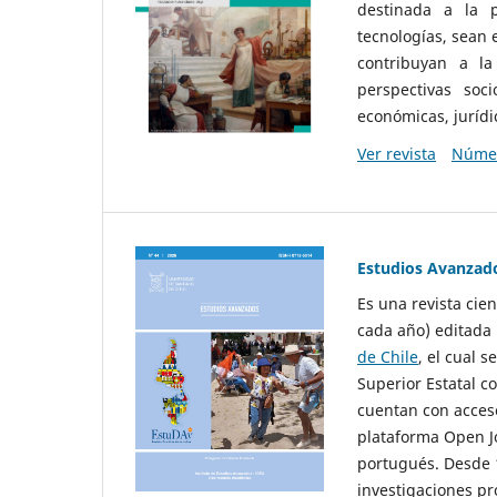
destinada a la p
tecnologías, sean
contribuyan a la
perspectivas socio
económicas, jurídic
Ver revista
Númer
Estudios Avanzad
Es una revista cie
cada año) editada 
de Chile
, el cual s
Superior Estatal co
cuentan con acceso
plataforma Open Jo
portugués. Desde 1
investigaciones pr