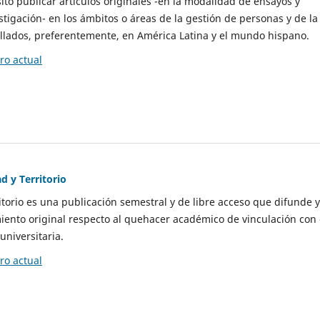
to publicar artículos originales -en la modalidad de ensayos y
stigación- en los ámbitos o áreas de la gestión de personas y de la
llados, preferentemente, en América Latina y el mundo hispano.
o actual
d y Territorio
itorio es una publicación semestral y de libre acceso que difunde y
ento original respecto al quehacer académico de vinculación con 
universitaria.
o actual