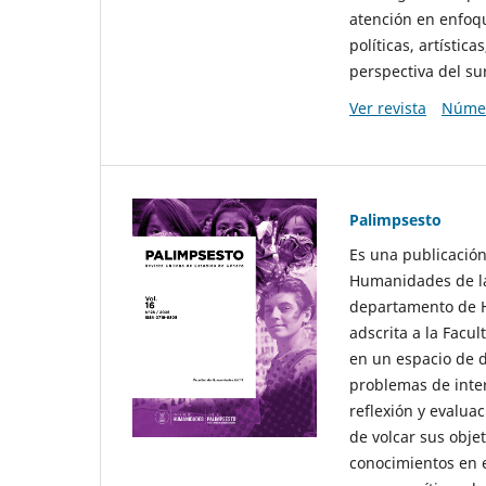
atención en enfoqu
políticas, artísti
perspectiva del sur
Ver revista
Númer
Palimpsesto
Es una publicación
Humanidades de la
departamento de Hi
adscrita a la Fac
en un espacio de d
problemas de interé
reflexión y evaluac
de volcar sus obje
conocimientos en e