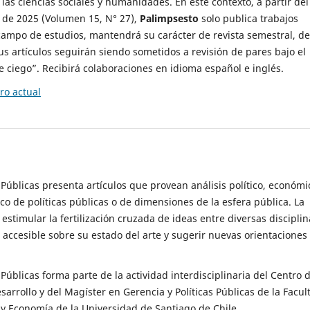
 las ciencias sociales y humanidades. En este contexto, a partir del
de 2025 (Volumen 15, N° 27),
Palimpsesto
solo publica trabajos
campo de estudios, mantendrá su carácter de revista semestral, de
sus artículos seguirán siendo sometidos a revisión de pares bajo el
ciego”. Recibirá colaboraciones en idioma español e inglés.
o actual
s Públicas presenta artículos que provean análisis político, económi
ico de políticas públicas o de dimensiones de la esfera pública. La
estimular la fertilización cruzada de ideas entre diversas disciplin
 accesible sobre su estado del arte y sugerir nuevas orientaciones
s Públicas forma parte de la actividad interdisciplinaria del Centro 
esarrollo y del Magíster en Gerencia y Políticas Públicas de la Facul
y Economía de la Universidad de Santiago de Chile.