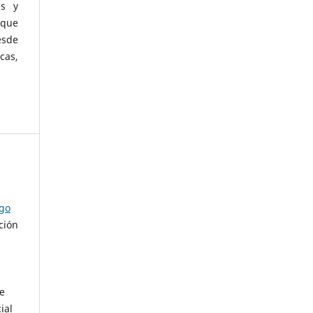
as y
 que
esde
cas,
ago
ción
de
ial