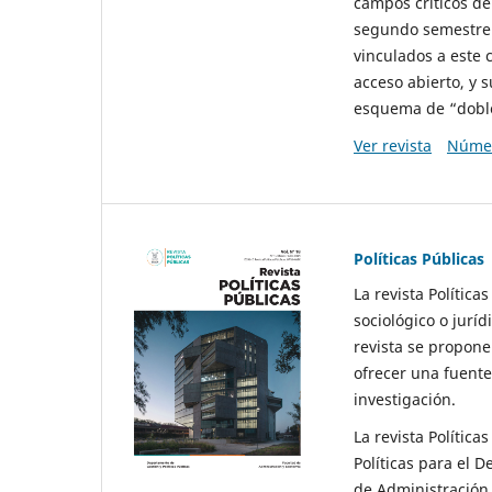
campos críticos de
segundo semestre 
vinculados a este 
acceso abierto, y 
esquema de “doble 
Ver revista
Númer
Políticas Públicas
La revista Política
sociológico o juríd
revista se propone 
ofrecer una fuente
investigación.
La revista Política
Políticas para el D
de Administración 