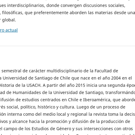
es interdisciplinarios, donde convergen discusiones sociales,
cas, filosóficas, que preferentemente aborden las materias desde un
 global.
o actual
 semestral de carácter multidisciplinario de la Facultad de
 Universidad de Santiago de Chile que nace en el año 2004 en el
storia de la USACH. A partir del año 2015 inicia una segunda épo
ultad de Humanidades de la Universidad de Santiago, transformánd
ifusión de estudios centrados en Chile e Iberoamérica, que abord
s social, político, histórico y cultura. Luego de un proceso de
ión interna como del medio local y regional la revista toma la deci
tivos y alcance hacia la promoción y difusión de la producción de
l campo de los Estudios de Género y sus intersecciones con otros