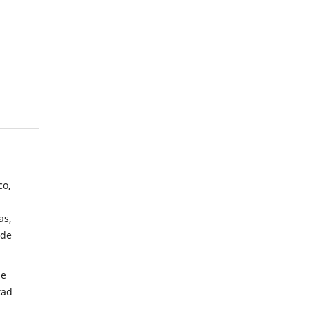
co,
as,
 de
de
tad