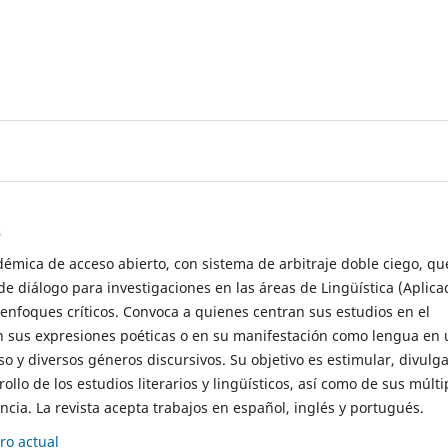
s
démica de acceso abierto, con sistema de arbitraje doble ciego, qu
de diálogo para investigaciones en las áreas de Lingüística (Aplica
 enfoques críticos. Convoca a quienes centran sus estudios en el
n sus expresiones poéticas o en su manifestación como lengua en 
so y diversos géneros discursivos. Su objetivo es estimular, divulga
rollo de los estudios literarios y lingüísticos, así como de sus múlti
cia. La revista acepta trabajos en español, inglés y portugués.
o actual