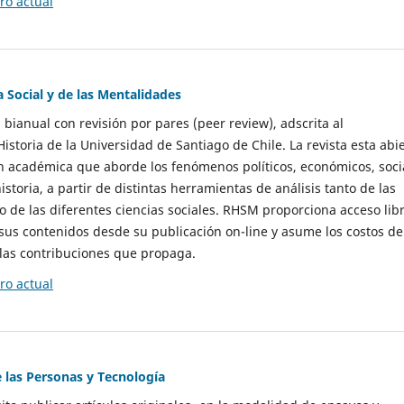
o actual
a Social y de las Mentalidades
 bianual con revisión por pares (peer review), adscrita al
storia de la Universidad de Santiago de Chile. La revista esta abi
n académica que aborde los fenómenos políticos, económicos, soci
historia, a partir de distintas herramientas de análisis tanto de las
e las diferentes ciencias sociales. RHSM proporciona acceso libr
sus contenidos desde su publicación on-line y asume los costos de
las contribuciones que propaga.
o actual
e las Personas y Tecnología