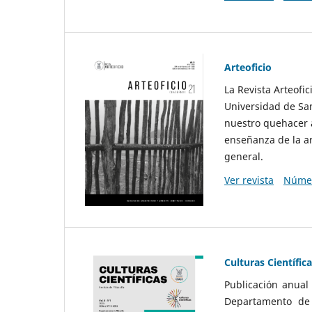
Arteoficio
La Revista Arteofi
Universidad de San
nuestro quehacer a
enseñanza de la ar
general.
Ver revista
Númer
Culturas Científic
Publicación anual
Departamento de F