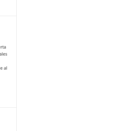
erta
ales
e al