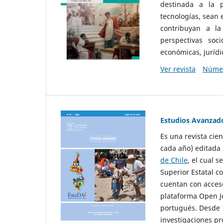
destinada a la p
tecnologías, sean
contribuyan a la
perspectivas socio
económicas, jurídic
Ver revista
Númer
Estudios Avanzad
Es una revista cie
cada año) editada 
de Chile
, el cual s
Superior Estatal co
cuentan con acceso
plataforma Open Jo
portugués. Desde 1
investigaciones pr