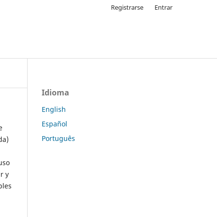
Registrarse
Entrar
Idioma
English
Español
e
Português
da)
uso
r y
ples