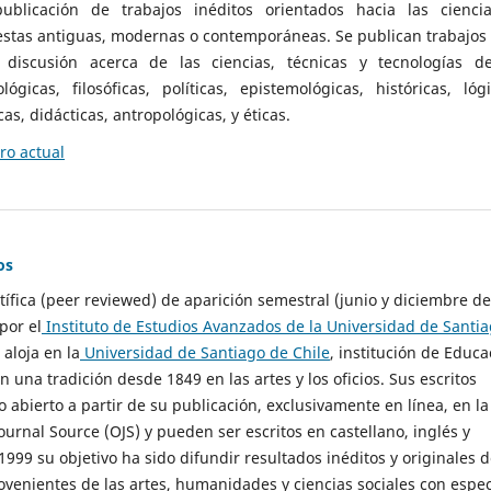
ublicación de trabajos inéditos orientados hacia las cienci
 estas antiguas, modernas o contemporáneas. Se publican trabajos
 discusión acerca de las ciencias, técnicas y tecnologías d
lógicas, filosóficas, políticas, epistemológicas, históricas, lógi
as, didácticas, antropológicas, y éticas.
o actual
os
ntífica (peer reviewed) de aparición semestral (junio y diciembre de
por el
Instituto de Estudios Avanzados de la Universidad de Santi
e aloja en la
Universidad de Santiago de Chile
, institución de Educa
n una tradición desde 1849 en las artes y los oficios. Sus escritos
 abierto a partir de su publicación, exclusivamente en línea, en la
urnal Source (OJS) y pueden ser escritos en castellano, inglés y
999 su objetivo ha sido difundir resultados inéditos y originales 
ovenientes de las artes, humanidades y ciencias sociales con espec