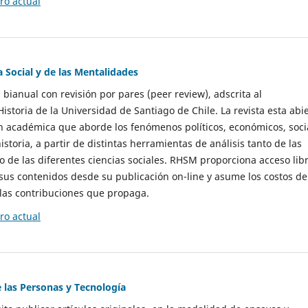
o actual
a Social y de las Mentalidades
 bianual con revisión por pares (peer review), adscrita al
storia de la Universidad de Santiago de Chile. La revista esta abi
n académica que aborde los fenómenos políticos, económicos, soci
historia, a partir de distintas herramientas de análisis tanto de las
e las diferentes ciencias sociales. RHSM proporciona acceso libr
sus contenidos desde su publicación on-line y asume los costos de
las contribuciones que propaga.
o actual
e las Personas y Tecnología