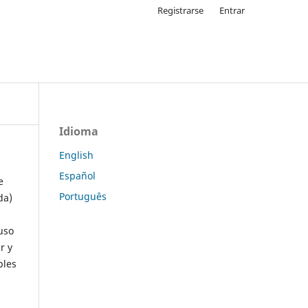
Registrarse
Entrar
Idioma
English
Español
e
Português
da)
uso
r y
ples