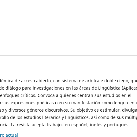
s
démica de acceso abierto, con sistema de arbitraje doble ciego, qu
de diálogo para investigaciones en las áreas de Lingüística (Aplica
 enfoques críticos. Convoca a quienes centran sus estudios en el
n sus expresiones poéticas o en su manifestación como lengua en 
so y diversos géneros discursivos. Su objetivo es estimular, divulga
rollo de los estudios literarios y lingüísticos, así como de sus múlti
cia. La revista acepta trabajos en español, inglés y portugués.
o actual