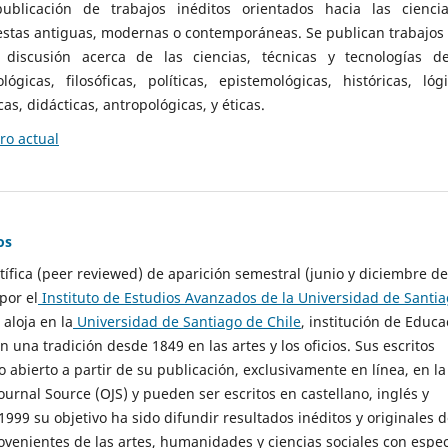
ublicación de trabajos inéditos orientados hacia las cienci
 estas antiguas, modernas o contemporáneas. Se publican trabajos
 discusión acerca de las ciencias, técnicas y tecnologías d
lógicas, filosóficas, políticas, epistemológicas, históricas, lógi
as, didácticas, antropológicas, y éticas.
o actual
os
ntífica (peer reviewed) de aparición semestral (junio y diciembre de
por el
Instituto de Estudios Avanzados de la Universidad de Santi
e aloja en la
Universidad de Santiago de Chile
, institución de Educa
n una tradición desde 1849 en las artes y los oficios. Sus escritos
 abierto a partir de su publicación, exclusivamente en línea, en la
urnal Source (OJS) y pueden ser escritos en castellano, inglés y
999 su objetivo ha sido difundir resultados inéditos y originales 
ovenientes de las artes, humanidades y ciencias sociales con espec