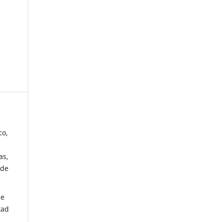
co,
as,
 de
de
tad