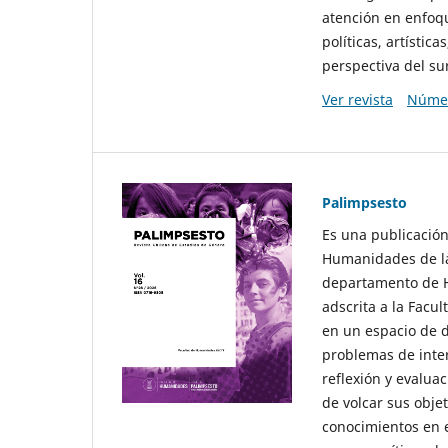
atención en enfoqu
políticas, artísti
perspectiva del sur
Ver revista
Númer
Palimpsesto
Es una publicación
Humanidades de la
departamento de Hi
adscrita a la Fac
en un espacio de d
problemas de interé
reflexión y evaluac
de volcar sus obje
conocimientos en e