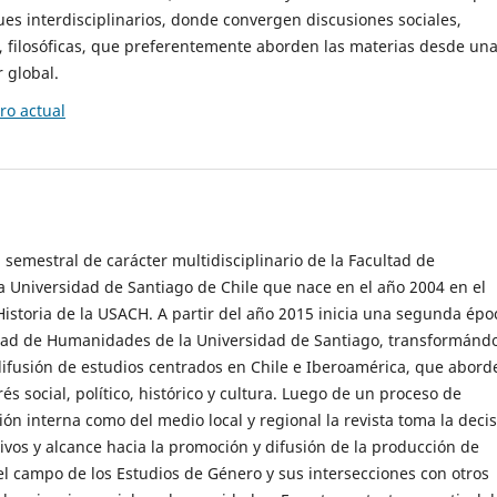
es interdisciplinarios, donde convergen discusiones sociales,
cas, filosóficas, que preferentemente aborden las materias desde un
 global.
o actual
 semestral de carácter multidisciplinario de la Facultad de
 Universidad de Santiago de Chile que nace en el año 2004 en el
storia de la USACH. A partir del año 2015 inicia una segunda épo
ultad de Humanidades de la Universidad de Santiago, transformánd
ifusión de estudios centrados en Chile e Iberoamérica, que abord
s social, político, histórico y cultura. Luego de un proceso de
ión interna como del medio local y regional la revista toma la deci
tivos y alcance hacia la promoción y difusión de la producción de
l campo de los Estudios de Género y sus intersecciones con otros