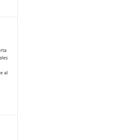
erta
ales
e al