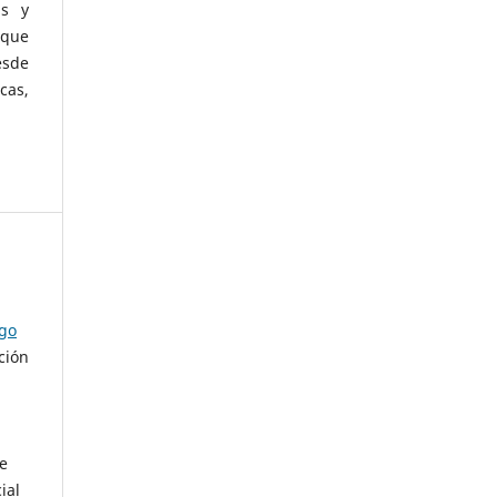
as y
 que
esde
cas,
ago
ción
de
ial