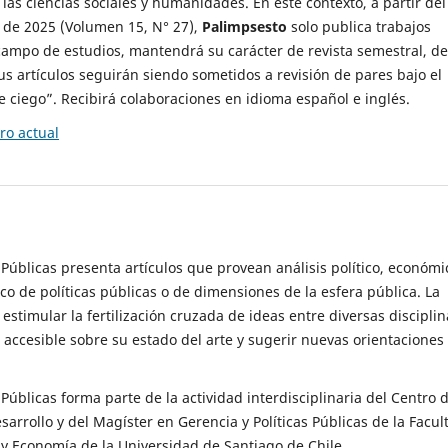
 las ciencias sociales y humanidades. En este contexto, a partir del
de 2025 (Volumen 15, N° 27),
Palimpsesto
solo publica trabajos
campo de estudios, mantendrá su carácter de revista semestral, de
sus artículos seguirán siendo sometidos a revisión de pares bajo el
ciego”. Recibirá colaboraciones en idioma español e inglés.
o actual
s Públicas presenta artículos que provean análisis político, económi
ico de políticas públicas o de dimensiones de la esfera pública. La
estimular la fertilización cruzada de ideas entre diversas disciplin
 accesible sobre su estado del arte y sugerir nuevas orientaciones
s Públicas forma parte de la actividad interdisciplinaria del Centro 
esarrollo y del Magíster en Gerencia y Políticas Públicas de la Facul
y Economía de la Universidad de Santiago de Chile.