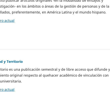
to publicar artículos originales -en la modalidad de ensayos y
stigación- en los ámbitos o áreas de la gestión de personas y de la
llados, preferentemente, en América Latina y el mundo hispano.
o actual
d y Territorio
itorio es una publicación semestral y de libre acceso que difunde y
ento original respecto al quehacer académico de vinculación con 
universitaria.
o actual