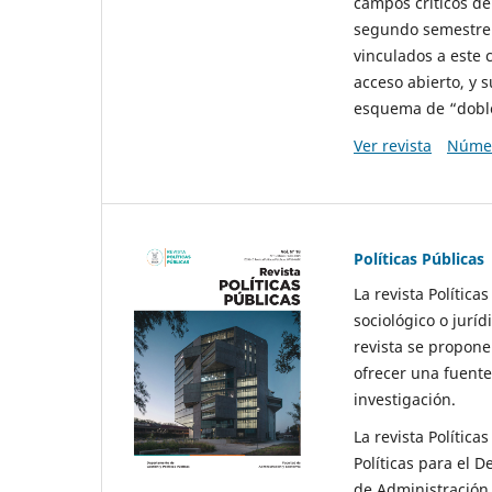
campos críticos de
segundo semestre 
vinculados a este 
acceso abierto, y 
esquema de “doble 
Ver revista
Númer
Políticas Públicas
La revista Política
sociológico o juríd
revista se propone 
ofrecer una fuente
investigación.
La revista Política
Políticas para el D
de Administración 