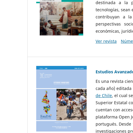
destinada a la p
tecnologías, sean
contribuyan a la
perspectivas socio
económicas, jurídic
Ver revista
Númer
Estudios Avanzad
Es una revista cie
cada año) editada 
de Chile
, el cual s
Superior Estatal co
cuentan con acceso
plataforma Open Jo
portugués. Desde 1
investigaciones pr