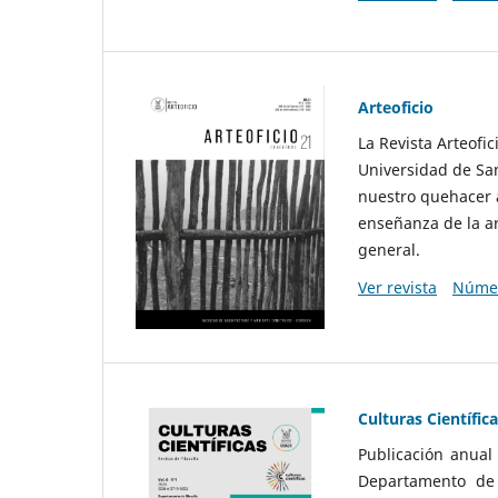
Arteoficio
La Revista Arteofi
Universidad de San
nuestro quehacer a
enseñanza de la ar
general.
Ver revista
Númer
Culturas Científic
Publicación anual
Departamento de F