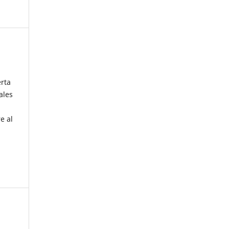
erta
ales
e al