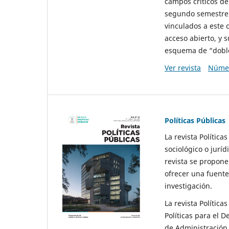
campos críticos de
segundo semestre 
vinculados a este 
acceso abierto, y 
esquema de “doble 
Ver revista
Númer
Políticas Públicas
La revista Política
sociológico o juríd
revista se propone 
ofrecer una fuente
investigación.
La revista Política
Políticas para el D
de Administración 