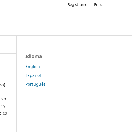
Registrarse
Entrar
Idioma
English
Español
e
Português
da)
uso
r y
ples