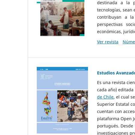
destinada a la p
tecnologías, sean
contribuyan a la
perspectivas socio
económicas, jurídic
Ver revista
Númer
Estudios Avanzad
Es una revista cie
cada año) editada 
de Chile
, el cual s
Superior Estatal co
cuentan con acceso
plataforma Open Jo
portugués. Desde 1
investigaciones pr