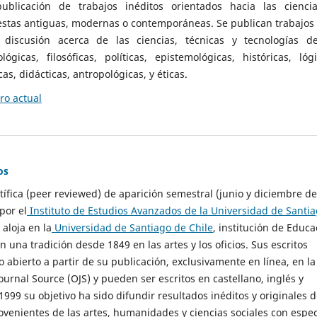
ublicación de trabajos inéditos orientados hacia las cienci
 estas antiguas, modernas o contemporáneas. Se publican trabajos
 discusión acerca de las ciencias, técnicas y tecnologías d
lógicas, filosóficas, políticas, epistemológicas, históricas, lógi
as, didácticas, antropológicas, y éticas.
o actual
os
ntífica (peer reviewed) de aparición semestral (junio y diciembre de
por el
Instituto de Estudios Avanzados de la Universidad de Santi
e aloja en la
Universidad de Santiago de Chile
, institución de Educa
n una tradición desde 1849 en las artes y los oficios. Sus escritos
 abierto a partir de su publicación, exclusivamente en línea, en la
urnal Source (OJS) y pueden ser escritos en castellano, inglés y
999 su objetivo ha sido difundir resultados inéditos y originales 
ovenientes de las artes, humanidades y ciencias sociales con espec