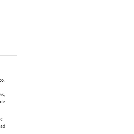
co,
as,
 de
de
tad