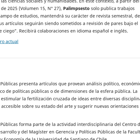
 las ciencias sociales y humanidades. En este contexto, a partir del
de 2025 (Volumen 15, N° 27),
Palimpsesto
solo publica trabajos
campo de estudios, mantendrá su carácter de revista semestral, de
sus artículos seguirán siendo sometidos a revisión de pares bajo el
ciego”. Recibirá colaboraciones en idioma español e inglés.
o actual
s Públicas presenta artículos que provean análisis político, económi
ico de políticas públicas o de dimensiones de la esfera pública. La
estimular la fertilización cruzada de ideas entre diversas disciplin
 accesible sobre su estado del arte y sugerir nuevas orientaciones
s Públicas forma parte de la actividad interdisciplinaria del Centro 
esarrollo y del Magíster en Gerencia y Políticas Públicas de la Facul
y Economía de la Universidad de Santiago de Chile.