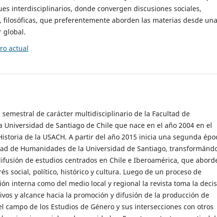
es interdisciplinarios, donde convergen discusiones sociales,
cas, filosóficas, que preferentemente aborden las materias desde un
 global.
o actual
 semestral de carácter multidisciplinario de la Facultad de
 Universidad de Santiago de Chile que nace en el año 2004 en el
storia de la USACH. A partir del año 2015 inicia una segunda épo
ultad de Humanidades de la Universidad de Santiago, transformánd
ifusión de estudios centrados en Chile e Iberoamérica, que abord
s social, político, histórico y cultura. Luego de un proceso de
ión interna como del medio local y regional la revista toma la deci
tivos y alcance hacia la promoción y difusión de la producción de
l campo de los Estudios de Género y sus intersecciones con otros