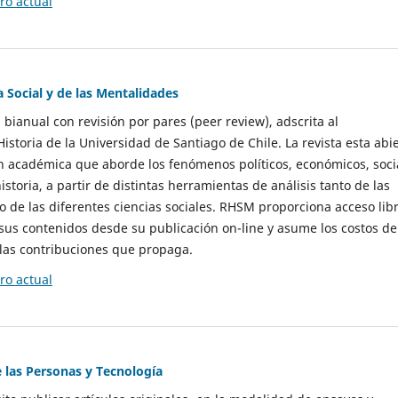
o actual
a Social y de las Mentalidades
 bianual con revisión por pares (peer review), adscrita al
storia de la Universidad de Santiago de Chile. La revista esta abi
n académica que aborde los fenómenos políticos, económicos, soci
historia, a partir de distintas herramientas de análisis tanto de las
e las diferentes ciencias sociales. RHSM proporciona acceso libr
sus contenidos desde su publicación on-line y asume los costos de
las contribuciones que propaga.
o actual
e las Personas y Tecnología