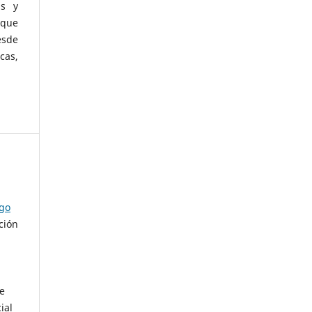
as y
 que
esde
cas,
ago
ción
de
ial