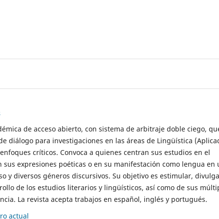
s
démica de acceso abierto, con sistema de arbitraje doble ciego, qu
de diálogo para investigaciones en las áreas de Lingüística (Aplica
 enfoques críticos. Convoca a quienes centran sus estudios en el
n sus expresiones poéticas o en su manifestación como lengua en 
so y diversos géneros discursivos. Su objetivo es estimular, divulga
rollo de los estudios literarios y lingüísticos, así como de sus múlti
cia. La revista acepta trabajos en español, inglés y portugués.
o actual