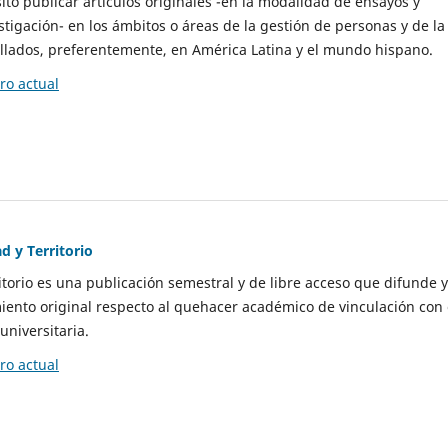
to publicar artículos originales -en la modalidad de ensayos y
stigación- en los ámbitos o áreas de la gestión de personas y de la
llados, preferentemente, en América Latina y el mundo hispano.
o actual
d y Territorio
itorio es una publicación semestral y de libre acceso que difunde y
ento original respecto al quehacer académico de vinculación con 
universitaria.
o actual