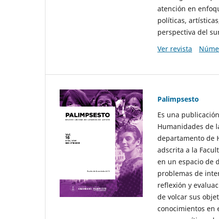
atención en enfoqu
políticas, artísti
perspectiva del sur
Ver revista
Númer
Palimpsesto
Es una publicación
Humanidades de la
departamento de Hi
adscrita a la Fac
en un espacio de d
problemas de interé
reflexión y evaluac
de volcar sus obje
conocimientos en e