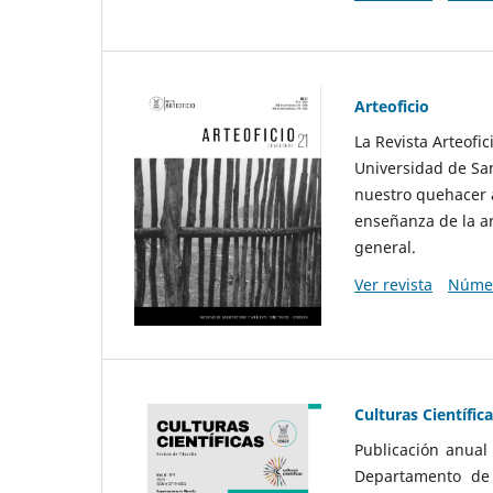
Arteoficio
La Revista Arteofi
Universidad de San
nuestro quehacer a
enseñanza de la ar
general.
Ver revista
Númer
Culturas Científic
Publicación anual
Departamento de F