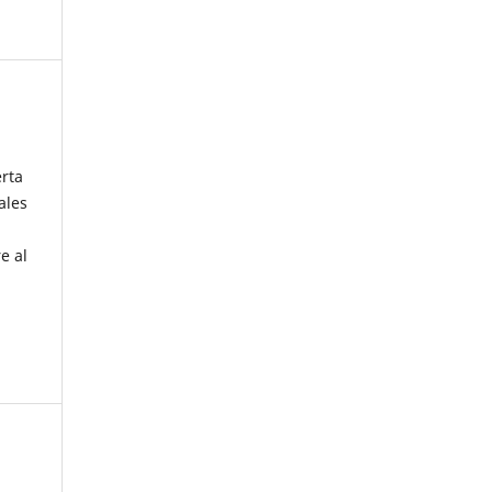
erta
ales
e al