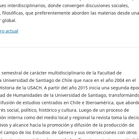
es interdisciplinarios, donde convergen discusiones sociales,
cas, filosóficas, que preferentemente aborden las materias desde un
 global.
o actual
 semestral de carácter multidisciplinario de la Facultad de
 Universidad de Santiago de Chile que nace en el año 2004 en el
storia de la USACH. A partir del año 2015 inicia una segunda épo
ultad de Humanidades de la Universidad de Santiago, transformánd
ifusión de estudios centrados en Chile e Iberoamérica, que abord
s social, político, histórico y cultura. Luego de un proceso de
ión interna como del medio local y regional la revista toma la deci
tivos y alcance hacia la promoción y difusión de la producción de
l campo de los Estudios de Género y sus intersecciones con otros