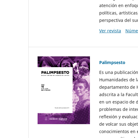
atención en enfoqu
políticas, artísti
perspectiva del sur
Ver revista
Númer
Palimpsesto
Es una publicación
Humanidades de la
departamento de Hi
adscrita a la Fac
en un espacio de d
problemas de interé
reflexión y evaluac
de volcar sus obje
conocimientos en e