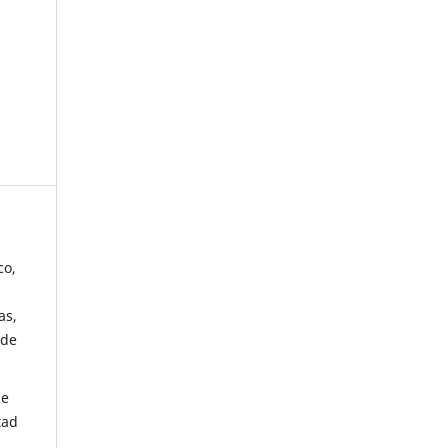
co,
as,
 de
de
tad