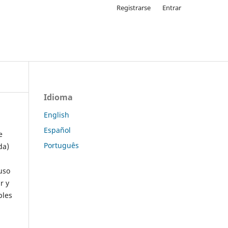
Registrarse
Entrar
Idioma
English
Español
e
Português
da)
uso
r y
ples