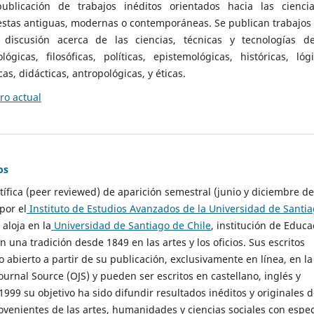
ublicación de trabajos inéditos orientados hacia las cienci
 estas antiguas, modernas o contemporáneas. Se publican trabajos
 discusión acerca de las ciencias, técnicas y tecnologías d
lógicas, filosóficas, políticas, epistemológicas, históricas, lógi
as, didácticas, antropológicas, y éticas.
o actual
os
ntífica (peer reviewed) de aparición semestral (junio y diciembre de
por el
Instituto de Estudios Avanzados de la Universidad de Santi
e aloja en la
Universidad de Santiago de Chile
, institución de Educa
n una tradición desde 1849 en las artes y los oficios. Sus escritos
 abierto a partir de su publicación, exclusivamente en línea, en la
urnal Source (OJS) y pueden ser escritos en castellano, inglés y
999 su objetivo ha sido difundir resultados inéditos y originales 
ovenientes de las artes, humanidades y ciencias sociales con espec