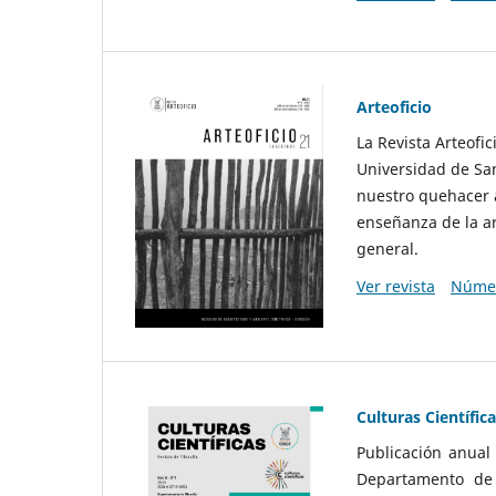
Arteoficio
La Revista Arteofi
Universidad de San
nuestro quehacer a
enseñanza de la ar
general.
Ver revista
Númer
Culturas Científic
Publicación anual
Departamento de F