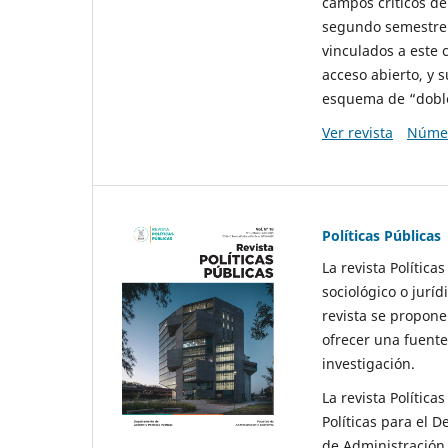
campos críticos de
segundo semestre 
vinculados a este 
acceso abierto, y 
esquema de “doble 
Ver revista
Númer
Políticas Públicas
La revista Política
sociológico o juríd
revista se propone 
ofrecer una fuente
investigación.
La revista Política
Políticas para el D
de Administración 