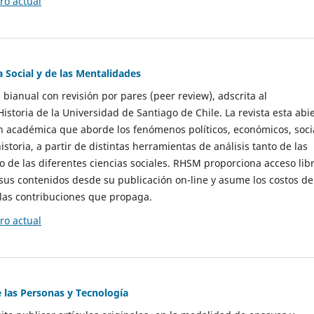
o actual
a Social y de las Mentalidades
 bianual con revisión por pares (peer review), adscrita al
storia de la Universidad de Santiago de Chile. La revista esta abi
n académica que aborde los fenómenos políticos, económicos, soci
historia, a partir de distintas herramientas de análisis tanto de las
e las diferentes ciencias sociales. RHSM proporciona acceso libr
sus contenidos desde su publicación on-line y asume los costos de
las contribuciones que propaga.
o actual
e las Personas y Tecnología