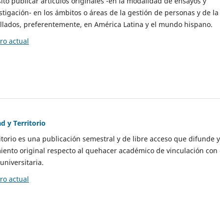
to publicar artículos originales -en la modalidad de ensayos y
stigación- en los ámbitos o áreas de la gestión de personas y de la
llados, preferentemente, en América Latina y el mundo hispano.
o actual
d y Territorio
itorio es una publicación semestral y de libre acceso que difunde y
ento original respecto al quehacer académico de vinculación con 
universitaria.
o actual