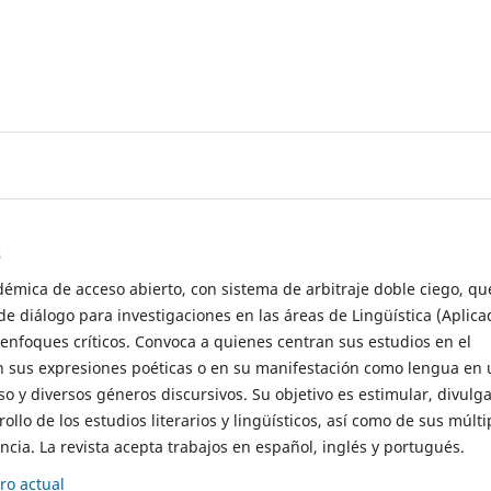
s
démica de acceso abierto, con sistema de arbitraje doble ciego, qu
de diálogo para investigaciones en las áreas de Lingüística (Aplica
 enfoques críticos. Convoca a quienes centran sus estudios en el
n sus expresiones poéticas o en su manifestación como lengua en 
so y diversos géneros discursivos. Su objetivo es estimular, divulga
rollo de los estudios literarios y lingüísticos, así como de sus múlti
cia. La revista acepta trabajos en español, inglés y portugués.
o actual