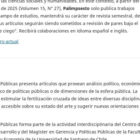
 las ciencias sociales y humanidades. En este contexto, a partir del
de 2025 (Volumen 15, N° 27),
Palimpsesto
solo publica trabajos
campo de estudios, mantendrá su carácter de revista semestral, de
sus artículos seguirán siendo sometidos a revisión de pares bajo el
ciego”. Recibirá colaboraciones en idioma español e inglés.
o actual
s Públicas presenta artículos que provean análisis político, económi
ico de políticas públicas o de dimensiones de la esfera pública. La
estimular la fertilización cruzada de ideas entre diversas disciplin
 accesible sobre su estado del arte y sugerir nuevas orientaciones
s Públicas forma parte de la actividad interdisciplinaria del Centro 
esarrollo y del Magíster en Gerencia y Políticas Públicas de la Facul
y Economía de la Universidad de Santiago de Chile.