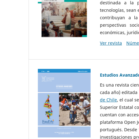
destinada a la p
tecnologías, sean
contribuyan a la
perspectivas socio
económicas, jurídic
Ver revista
Númer
Estudios Avanzad
Es una revista cie
cada año) editada 
de Chile
, el cual s
Superior Estatal co
cuentan con acceso
plataforma Open Jo
portugués. Desde 1
investigaciones pr