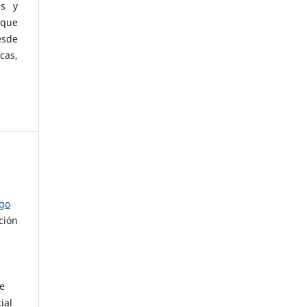
as y
 que
esde
cas,
ago
ción
de
ial