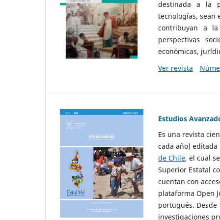
destinada a la p
tecnologías, sean
contribuyan a la
perspectivas socio
económicas, jurídic
Ver revista
Númer
Estudios Avanzad
Es una revista cie
cada año) editada 
de Chile
, el cual s
Superior Estatal co
cuentan con acceso
plataforma Open Jo
portugués. Desde 1
investigaciones pr