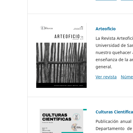
Arteoficio
La Revista Arteofi
Universidad de San
nuestro quehacer a
enseñanza de la ar
general.
Ver revista
Númer
Culturas Científic
Publicación anual
Departamento de F