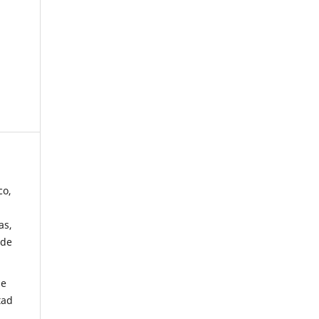
co,
as,
 de
de
tad