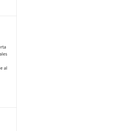
erta
ales
e al