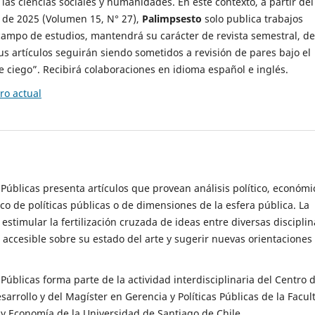
 las ciencias sociales y humanidades. En este contexto, a partir del
de 2025 (Volumen 15, N° 27),
Palimpsesto
solo publica trabajos
campo de estudios, mantendrá su carácter de revista semestral, de
sus artículos seguirán siendo sometidos a revisión de pares bajo el
ciego”. Recibirá colaboraciones en idioma español e inglés.
o actual
s Públicas presenta artículos que provean análisis político, económi
ico de políticas públicas o de dimensiones de la esfera pública. La
estimular la fertilización cruzada de ideas entre diversas disciplin
 accesible sobre su estado del arte y sugerir nuevas orientaciones
s Públicas forma parte de la actividad interdisciplinaria del Centro 
esarrollo y del Magíster en Gerencia y Políticas Públicas de la Facul
y Economía de la Universidad de Santiago de Chile.