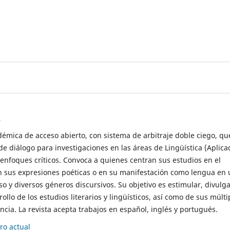
s
démica de acceso abierto, con sistema de arbitraje doble ciego, qu
de diálogo para investigaciones en las áreas de Lingüística (Aplica
 enfoques críticos. Convoca a quienes centran sus estudios en el
n sus expresiones poéticas o en su manifestación como lengua en 
so y diversos géneros discursivos. Su objetivo es estimular, divulga
rollo de los estudios literarios y lingüísticos, así como de sus múlti
cia. La revista acepta trabajos en español, inglés y portugués.
o actual