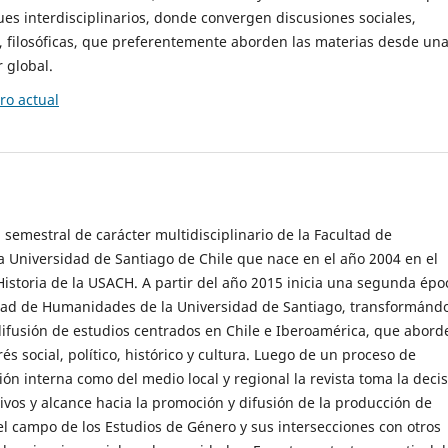
es interdisciplinarios, donde convergen discusiones sociales,
cas, filosóficas, que preferentemente aborden las materias desde un
 global.
o actual
 semestral de carácter multidisciplinario de la Facultad de
 Universidad de Santiago de Chile que nace en el año 2004 en el
storia de la USACH. A partir del año 2015 inicia una segunda épo
ultad de Humanidades de la Universidad de Santiago, transformánd
ifusión de estudios centrados en Chile e Iberoamérica, que abord
s social, político, histórico y cultura. Luego de un proceso de
ión interna como del medio local y regional la revista toma la deci
tivos y alcance hacia la promoción y difusión de la producción de
l campo de los Estudios de Género y sus intersecciones con otros