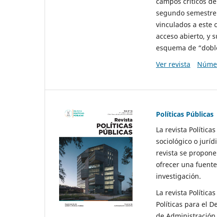
campos críticos de
segundo semestre 
vinculados a este 
acceso abierto, y 
esquema de “doble 
Ver revista
Númer
Políticas Públicas
La revista Política
sociológico o juríd
revista se propone 
ofrecer una fuente
investigación.
La revista Política
Políticas para el D
de Administración 