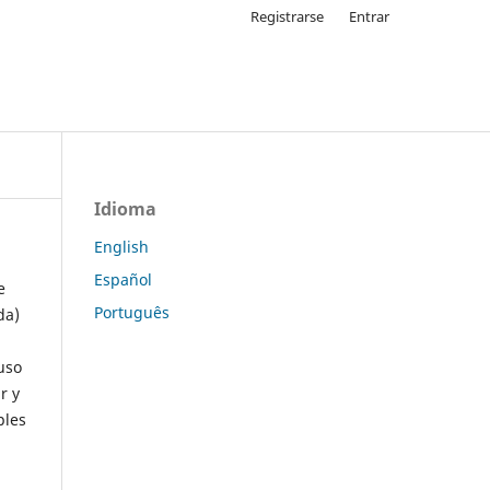
Registrarse
Entrar
Idioma
English
Español
e
Português
da)
uso
r y
ples