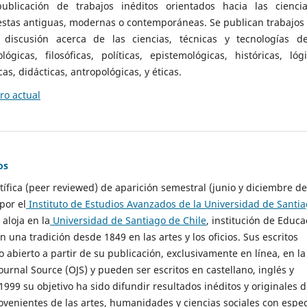
ublicación de trabajos inéditos orientados hacia las cienci
 estas antiguas, modernas o contemporáneas. Se publican trabajos
 discusión acerca de las ciencias, técnicas y tecnologías d
lógicas, filosóficas, políticas, epistemológicas, históricas, lógi
as, didácticas, antropológicas, y éticas.
o actual
os
ntífica (peer reviewed) de aparición semestral (junio y diciembre de
por el
Instituto de Estudios Avanzados de la Universidad de Santi
e aloja en la
Universidad de Santiago de Chile
, institución de Educa
n una tradición desde 1849 en las artes y los oficios. Sus escritos
 abierto a partir de su publicación, exclusivamente en línea, en la
urnal Source (OJS) y pueden ser escritos en castellano, inglés y
999 su objetivo ha sido difundir resultados inéditos y originales 
ovenientes de las artes, humanidades y ciencias sociales con espec