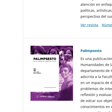
atención en enfoqu
políticas, artísti
perspectiva del sur
Ver revista
Númer
Palimpsesto
Es una publicación
Humanidades de la
departamento de Hi
adscrita a la Fac
en un espacio de d
problemas de interé
reflexión y evaluac
de volcar sus obje
conocimientos en e