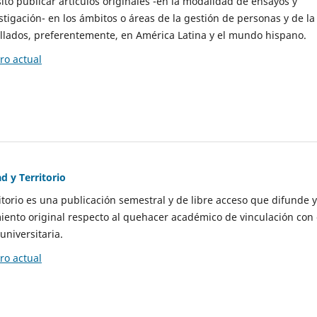
to publicar artículos originales -en la modalidad de ensayos y
stigación- en los ámbitos o áreas de la gestión de personas y de la
llados, preferentemente, en América Latina y el mundo hispano.
o actual
d y Territorio
itorio es una publicación semestral y de libre acceso que difunde y
ento original respecto al quehacer académico de vinculación con 
universitaria.
o actual