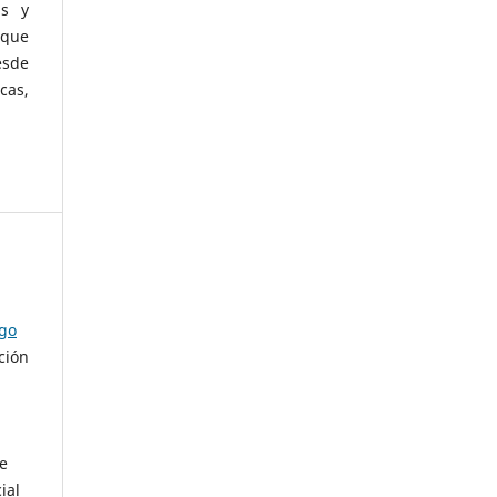
as y
 que
esde
cas,
ago
ción
de
ial