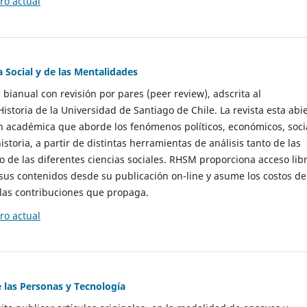
o actual
a Social y de las Mentalidades
 bianual con revisión por pares (peer review), adscrita al
storia de la Universidad de Santiago de Chile. La revista esta abi
n académica que aborde los fenómenos políticos, económicos, soci
historia, a partir de distintas herramientas de análisis tanto de las
e las diferentes ciencias sociales. RHSM proporciona acceso libr
sus contenidos desde su publicación on-line y asume los costos de
las contribuciones que propaga.
o actual
e las Personas y Tecnología