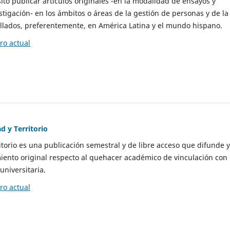
to publicar artículos originales -en la modalidad de ensayos y
stigación- en los ámbitos o áreas de la gestión de personas y de la
llados, preferentemente, en América Latina y el mundo hispano.
o actual
d y Territorio
itorio es una publicación semestral y de libre acceso que difunde y
ento original respecto al quehacer académico de vinculación con 
universitaria.
o actual