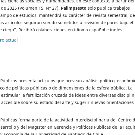
 las ciencias sociales y humanidades. En este contexto, a partir del
de 2025 (Volumen 15, N° 27),
Palimpsesto
solo publica trabajos
campo de estudios, mantendrá su carácter de revista semestral, de
sus artículos seguirán siendo sometidos a revisión de pares bajo el
ciego”. Recibirá colaboraciones en idioma español e inglés.
o actual
s Públicas presenta artículos que provean análisis político, económi
ico de políticas públicas o de dimensiones de la esfera pública. La
estimular la fertilización cruzada de ideas entre diversas disciplin
 accesible sobre su estado del arte y sugerir nuevas orientaciones
s Públicas forma parte de la actividad interdisciplinaria del Centro 
esarrollo y del Magíster en Gerencia y Políticas Públicas de la Facul
y Economía de la Universidad de Santiago de Chile.