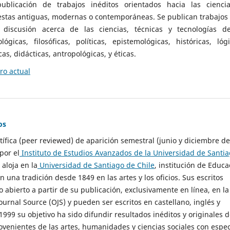
ublicación de trabajos inéditos orientados hacia las cienci
 estas antiguas, modernas o contemporáneas. Se publican trabajos
 discusión acerca de las ciencias, técnicas y tecnologías d
lógicas, filosóficas, políticas, epistemológicas, históricas, lógi
as, didácticas, antropológicas, y éticas.
o actual
os
ntífica (peer reviewed) de aparición semestral (junio y diciembre de
por el
Instituto de Estudios Avanzados de la Universidad de Santi
e aloja en la
Universidad de Santiago de Chile
, institución de Educa
n una tradición desde 1849 en las artes y los oficios. Sus escritos
 abierto a partir de su publicación, exclusivamente en línea, en la
urnal Source (OJS) y pueden ser escritos en castellano, inglés y
999 su objetivo ha sido difundir resultados inéditos y originales 
ovenientes de las artes, humanidades y ciencias sociales con espec