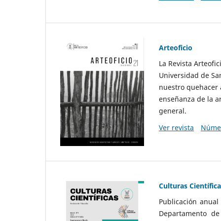
Arteoficio
La Revista Arteofi
Universidad de San
nuestro quehacer a
enseñanza de la ar
general.
Ver revista
Númer
Culturas Científic
Publicación anual
Departamento de F