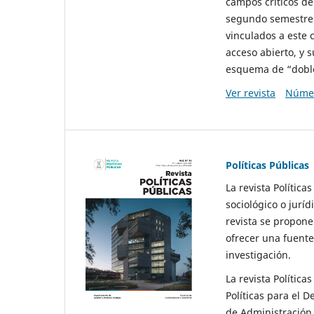
campos críticos de
segundo semestre 
vinculados a este 
acceso abierto, y 
esquema de “doble 
Ver revista
Númer
Políticas Públicas
La revista Política
sociológico o juríd
revista se propone 
ofrecer una fuente
investigación.
La revista Política
Políticas para el D
de Administración 