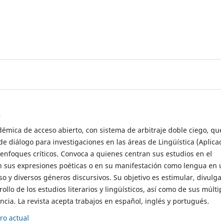
s
démica de acceso abierto, con sistema de arbitraje doble ciego, qu
de diálogo para investigaciones en las áreas de Lingüística (Aplica
 enfoques críticos. Convoca a quienes centran sus estudios en el
n sus expresiones poéticas o en su manifestación como lengua en 
so y diversos géneros discursivos. Su objetivo es estimular, divulga
rollo de los estudios literarios y lingüísticos, así como de sus múlti
cia. La revista acepta trabajos en español, inglés y portugués.
o actual