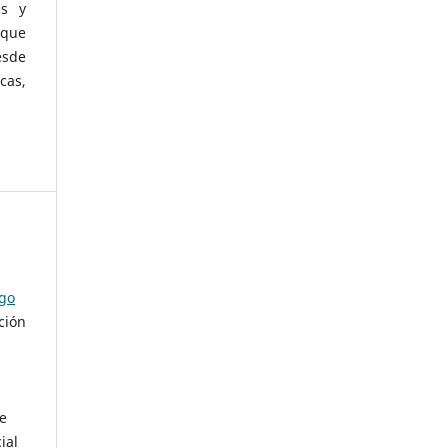
as y
 que
esde
cas,
ago
ción
de
ial