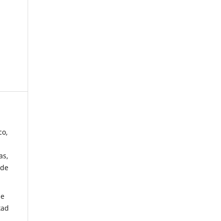
co,
as,
 de
de
tad