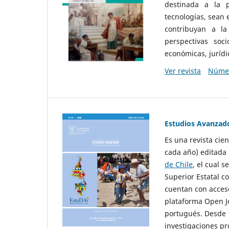
destinada a la p
tecnologías, sean
contribuyan a la
perspectivas socio
económicas, jurídic
Ver revista
Númer
Estudios Avanzad
Es una revista cie
cada año) editada 
de Chile
, el cual s
Superior Estatal co
cuentan con acceso
plataforma Open Jo
portugués. Desde 1
investigaciones pr