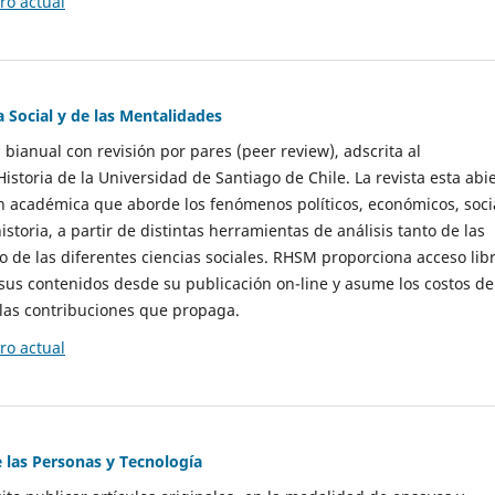
o actual
a Social y de las Mentalidades
 bianual con revisión por pares (peer review), adscrita al
storia de la Universidad de Santiago de Chile. La revista esta abi
n académica que aborde los fenómenos políticos, económicos, soci
historia, a partir de distintas herramientas de análisis tanto de las
e las diferentes ciencias sociales. RHSM proporciona acceso libr
sus contenidos desde su publicación on-line y asume los costos de
las contribuciones que propaga.
o actual
e las Personas y Tecnología