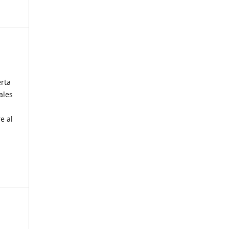
erta
ales
e al