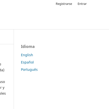
Registrarse
Entrar
Idioma
English
Español
e
Português
da)
uso
r y
ples