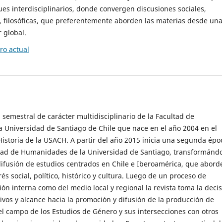
es interdisciplinarios, donde convergen discusiones sociales,
cas, filosóficas, que preferentemente aborden las materias desde un
 global.
o actual
 semestral de carácter multidisciplinario de la Facultad de
 Universidad de Santiago de Chile que nace en el año 2004 en el
storia de la USACH. A partir del año 2015 inicia una segunda épo
ultad de Humanidades de la Universidad de Santiago, transformánd
ifusión de estudios centrados en Chile e Iberoamérica, que abord
s social, político, histórico y cultura. Luego de un proceso de
ión interna como del medio local y regional la revista toma la deci
tivos y alcance hacia la promoción y difusión de la producción de
l campo de los Estudios de Género y sus intersecciones con otros