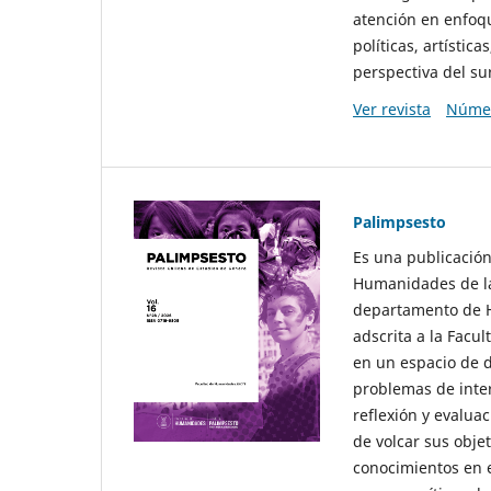
atención en enfoqu
políticas, artísti
perspectiva del sur
Ver revista
Númer
Palimpsesto
Es una publicación
Humanidades de la
departamento de Hi
adscrita a la Fac
en un espacio de d
problemas de interé
reflexión y evaluac
de volcar sus obje
conocimientos en e