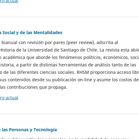
o actual
a Social y de las Mentalidades
 bianual con revisión por pares (peer review), adscrita al
storia de la Universidad de Santiago de Chile. La revista esta abi
n académica que aborde los fenómenos políticos, económicos, soci
historia, a partir de distintas herramientas de análisis tanto de las
e las diferentes ciencias sociales. RHSM proporciona acceso libr
sus contenidos desde su publicación on-line y asume los costos de
las contribuciones que propaga.
o actual
e las Personas y Tecnología