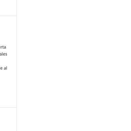
erta
ales
e al