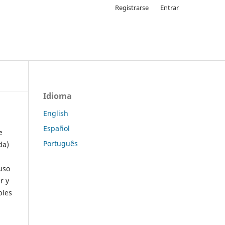
Registrarse
Entrar
Idioma
English
Español
e
Português
da)
uso
r y
ples