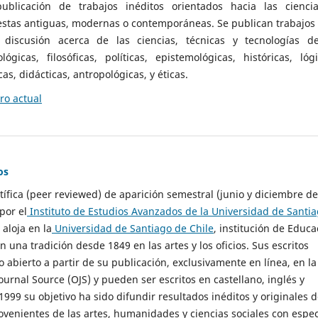
ublicación de trabajos inéditos orientados hacia las cienci
 estas antiguas, modernas o contemporáneas. Se publican trabajos
 discusión acerca de las ciencias, técnicas y tecnologías d
lógicas, filosóficas, políticas, epistemológicas, históricas, lógi
as, didácticas, antropológicas, y éticas.
o actual
os
ntífica (peer reviewed) de aparición semestral (junio y diciembre de
por el
Instituto de Estudios Avanzados de la Universidad de Santi
e aloja en la
Universidad de Santiago de Chile
, institución de Educa
n una tradición desde 1849 en las artes y los oficios. Sus escritos
 abierto a partir de su publicación, exclusivamente en línea, en la
urnal Source (OJS) y pueden ser escritos en castellano, inglés y
999 su objetivo ha sido difundir resultados inéditos y originales 
ovenientes de las artes, humanidades y ciencias sociales con espec