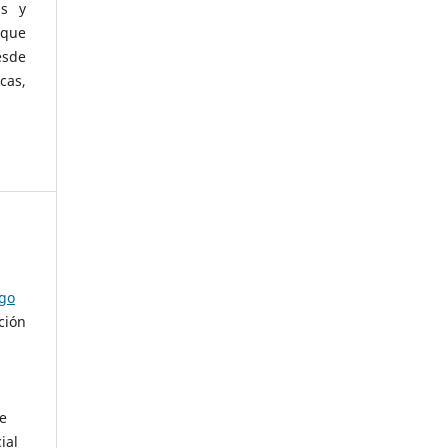
as y
 que
esde
cas,
ago
ción
de
ial