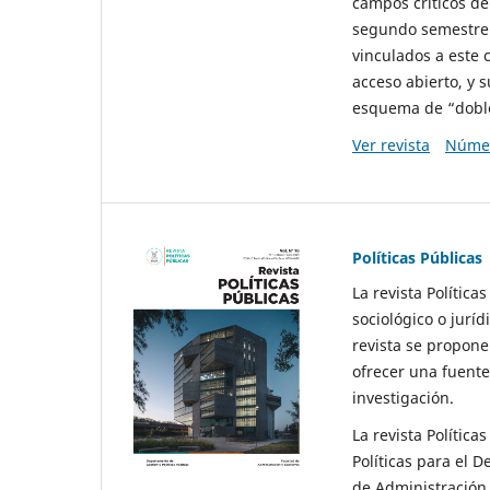
campos críticos de
segundo semestre 
vinculados a este 
acceso abierto, y 
esquema de “doble 
Ver revista
Númer
Políticas Públicas
La revista Política
sociológico o juríd
revista se propone 
ofrecer una fuente
investigación.
La revista Política
Políticas para el D
de Administración 