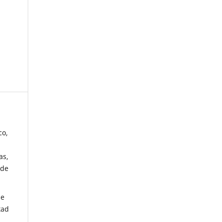
co,
as,
 de
de
tad