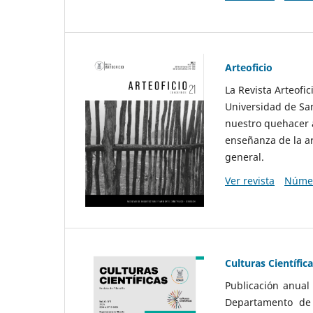
Arteoficio
La Revista Arteofi
Universidad de San
nuestro quehacer a
enseñanza de la ar
general.
Ver revista
Númer
Culturas Científic
Publicación anual
Departamento de F