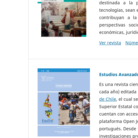
destinada a la p
tecnologías, sean
contribuyan a la
perspectivas socio
económicas, jurídic
Ver revista
Númer
Estudios Avanzad
Es una revista cie
cada año) editada 
de Chile
, el cual s
Superior Estatal co
cuentan con acceso
plataforma Open Jo
portugués. Desde 1
investigaciones pr