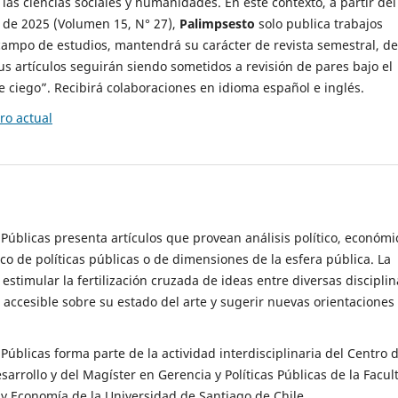
 las ciencias sociales y humanidades. En este contexto, a partir del
de 2025 (Volumen 15, N° 27),
Palimpsesto
solo publica trabajos
campo de estudios, mantendrá su carácter de revista semestral, de
sus artículos seguirán siendo sometidos a revisión de pares bajo el
ciego”. Recibirá colaboraciones en idioma español e inglés.
o actual
s Públicas presenta artículos que provean análisis político, económi
ico de políticas públicas o de dimensiones de la esfera pública. La
estimular la fertilización cruzada de ideas entre diversas disciplin
 accesible sobre su estado del arte y sugerir nuevas orientaciones
s Públicas forma parte de la actividad interdisciplinaria del Centro 
esarrollo y del Magíster en Gerencia y Políticas Públicas de la Facul
y Economía de la Universidad de Santiago de Chile.