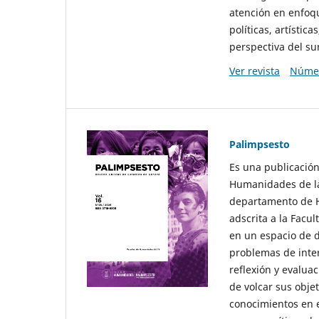
atención en enfoqu
políticas, artísti
perspectiva del sur
Ver revista
Númer
Palimpsesto
Es una publicación
Humanidades de la
departamento de Hi
adscrita a la Fac
en un espacio de d
problemas de interé
reflexión y evaluac
de volcar sus obje
conocimientos en e