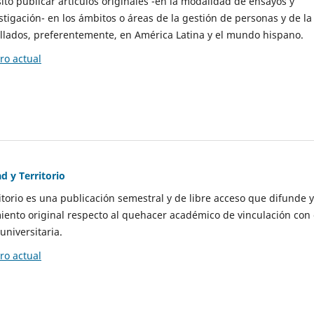
to publicar artículos originales -en la modalidad de ensayos y
stigación- en los ámbitos o áreas de la gestión de personas y de la
llados, preferentemente, en América Latina y el mundo hispano.
o actual
d y Territorio
itorio es una publicación semestral y de libre acceso que difunde y
ento original respecto al quehacer académico de vinculación con 
universitaria.
o actual