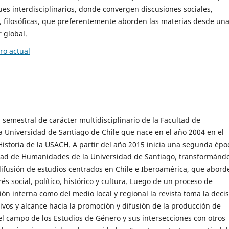
es interdisciplinarios, donde convergen discusiones sociales,
cas, filosóficas, que preferentemente aborden las materias desde un
 global.
o actual
 semestral de carácter multidisciplinario de la Facultad de
 Universidad de Santiago de Chile que nace en el año 2004 en el
storia de la USACH. A partir del año 2015 inicia una segunda épo
ultad de Humanidades de la Universidad de Santiago, transformánd
ifusión de estudios centrados en Chile e Iberoamérica, que abord
s social, político, histórico y cultura. Luego de un proceso de
ión interna como del medio local y regional la revista toma la deci
tivos y alcance hacia la promoción y difusión de la producción de
l campo de los Estudios de Género y sus intersecciones con otros