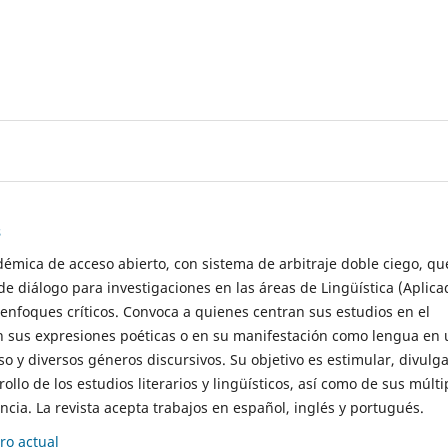
s
démica de acceso abierto, con sistema de arbitraje doble ciego, qu
de diálogo para investigaciones en las áreas de Lingüística (Aplica
 enfoques críticos. Convoca a quienes centran sus estudios en el
n sus expresiones poéticas o en su manifestación como lengua en 
so y diversos géneros discursivos. Su objetivo es estimular, divulga
rollo de los estudios literarios y lingüísticos, así como de sus múlti
cia. La revista acepta trabajos en español, inglés y portugués.
o actual