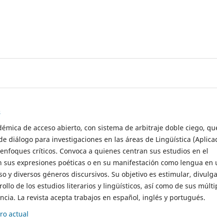
s
démica de acceso abierto, con sistema de arbitraje doble ciego, qu
de diálogo para investigaciones en las áreas de Lingüística (Aplica
 enfoques críticos. Convoca a quienes centran sus estudios en el
n sus expresiones poéticas o en su manifestación como lengua en 
so y diversos géneros discursivos. Su objetivo es estimular, divulga
rollo de los estudios literarios y lingüísticos, así como de sus múlti
cia. La revista acepta trabajos en español, inglés y portugués.
o actual