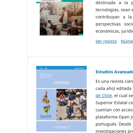
destinada a la p
tecnologías, sean
contribuyan a la
perspectivas socio
económicas, jurídic
Ver revista
Númer
Estudios Avanzad
Es una revista cie
cada año) editada 
de Chile
, el cual s
Superior Estatal co
cuentan con acceso
plataforma Open Jo
portugués. Desde 1
investigaciones pr