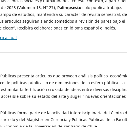
 las ciencias sociales y humanidades. En este contexto, a partir del
de 2025 (Volumen 15, N° 27),
Palimpsesto
solo publica trabajos
campo de estudios, mantendrá su carácter de revista semestral, de
sus artículos seguirán siendo sometidos a revisión de pares bajo el
ciego”. Recibirá colaboraciones en idioma español e inglés.
o actual
s Públicas presenta artículos que provean análisis político, económi
ico de políticas públicas o de dimensiones de la esfera pública. La
estimular la fertilización cruzada de ideas entre diversas disciplin
 accesible sobre su estado del arte y sugerir nuevas orientaciones
s Públicas forma parte de la actividad interdisciplinaria del Centro 
esarrollo y del Magíster en Gerencia y Políticas Públicas de la Facul
y Economía de la Universidad de Santiago de Chile.