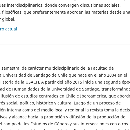
es interdisciplinarios, donde convergen discusiones sociales,
cas, filosóficas, que preferentemente aborden las materias desde un
 global.
o actual
 semestral de carácter multidisciplinario de la Facultad de
 Universidad de Santiago de Chile que nace en el año 2004 en el
storia de la USACH. A partir del año 2015 inicia una segunda épo
ultad de Humanidades de la Universidad de Santiago, transformánd
ifusión de estudios centrados en Chile e Iberoamérica, que abord
s social, político, histórico y cultura. Luego de un proceso de
ión interna como del medio local y regional la revista toma la deci
tivos y alcance hacia la promoción y difusión de la producción de
l campo de los Estudios de Género y sus intersecciones con otros