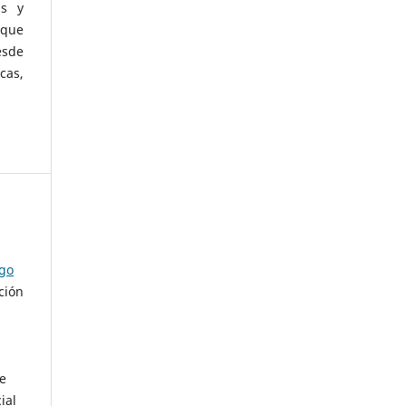
as y
 que
esde
cas,
ago
ción
de
ial