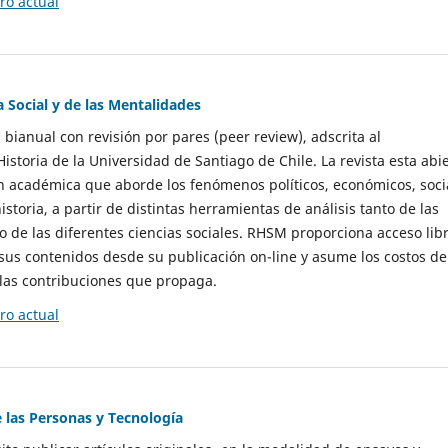
o actual
a Social y de las Mentalidades
 bianual con revisión por pares (peer review), adscrita al
storia de la Universidad de Santiago de Chile. La revista esta abi
n académica que aborde los fenómenos políticos, económicos, soci
historia, a partir de distintas herramientas de análisis tanto de las
e las diferentes ciencias sociales. RHSM proporciona acceso libr
sus contenidos desde su publicación on-line y asume los costos de
las contribuciones que propaga.
o actual
e las Personas y Tecnología