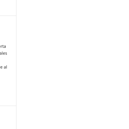
erta
ales
e al