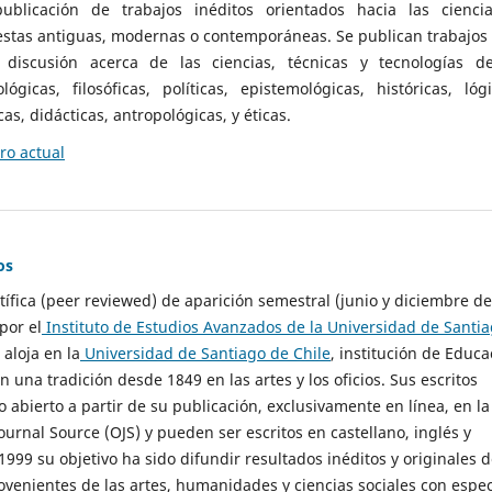
ublicación de trabajos inéditos orientados hacia las cienci
 estas antiguas, modernas o contemporáneas. Se publican trabajos
 discusión acerca de las ciencias, técnicas y tecnologías d
lógicas, filosóficas, políticas, epistemológicas, históricas, lógi
as, didácticas, antropológicas, y éticas.
o actual
os
ntífica (peer reviewed) de aparición semestral (junio y diciembre de
por el
Instituto de Estudios Avanzados de la Universidad de Santi
e aloja en la
Universidad de Santiago de Chile
, institución de Educa
n una tradición desde 1849 en las artes y los oficios. Sus escritos
 abierto a partir de su publicación, exclusivamente en línea, en la
urnal Source (OJS) y pueden ser escritos en castellano, inglés y
999 su objetivo ha sido difundir resultados inéditos y originales 
ovenientes de las artes, humanidades y ciencias sociales con espec