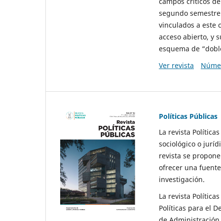
campos críticos de
segundo semestre 
vinculados a este 
acceso abierto, y 
esquema de “doble 
Ver revista
Númer
Políticas Públicas
La revista Política
sociológico o juríd
revista se propone 
ofrecer una fuente
investigación.
La revista Política
Políticas para el D
de Administración 