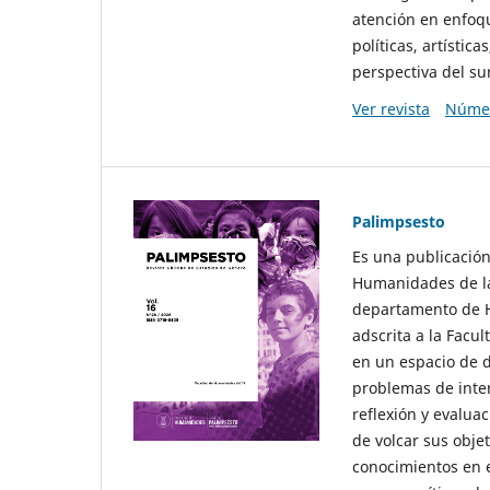
atención en enfoqu
políticas, artísti
perspectiva del sur
Ver revista
Númer
Palimpsesto
Es una publicación
Humanidades de la
departamento de Hi
adscrita a la Fac
en un espacio de d
problemas de interé
reflexión y evaluac
de volcar sus obje
conocimientos en e