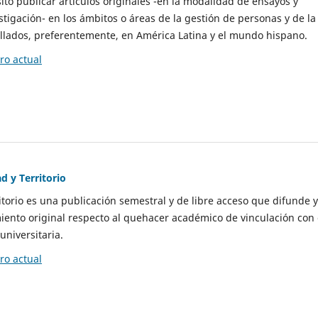
to publicar artículos originales -en la modalidad de ensayos y
stigación- en los ámbitos o áreas de la gestión de personas y de la
llados, preferentemente, en América Latina y el mundo hispano.
o actual
d y Territorio
itorio es una publicación semestral y de libre acceso que difunde y
ento original respecto al quehacer académico de vinculación con 
universitaria.
o actual