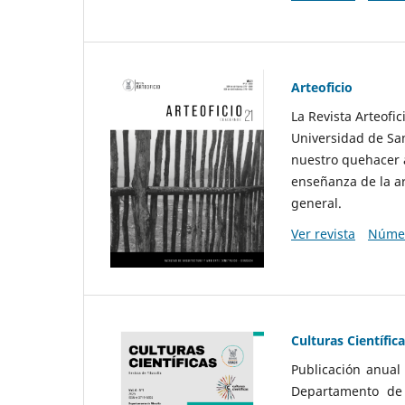
Arteoficio
La Revista Arteofi
Universidad de San
nuestro quehacer a
enseñanza de la ar
general.
Ver revista
Númer
Culturas Científic
Publicación anual
Departamento de F