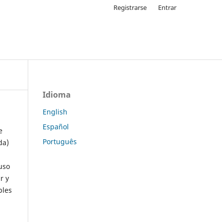
Registrarse
Entrar
Idioma
English
Español
e
Português
da)
uso
r y
ples