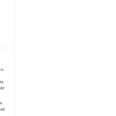
co,
as,
 de
de
tad