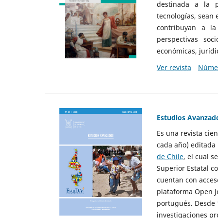
destinada a la p
tecnologías, sean
contribuyan a la
perspectivas socio
económicas, jurídic
Ver revista
Númer
Estudios Avanzad
Es una revista cie
cada año) editada 
de Chile
, el cual s
Superior Estatal co
cuentan con acceso
plataforma Open Jo
portugués. Desde 1
investigaciones pr