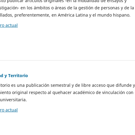
to publicar artículos originales -en la modalidad de ensayos y
stigación- en los ámbitos o áreas de la gestión de personas y de la
llados, preferentemente, en América Latina y el mundo hispano.
o actual
d y Territorio
itorio es una publicación semestral y de libre acceso que difunde y
ento original respecto al quehacer académico de vinculación con 
universitaria.
o actual