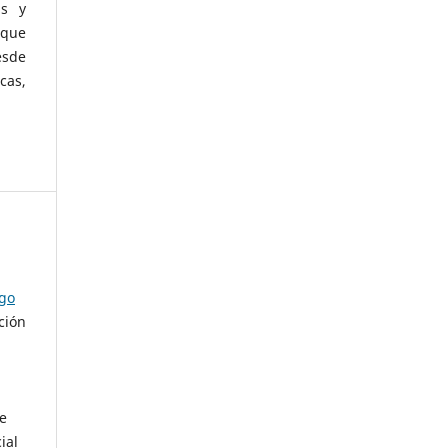
as y
 que
esde
cas,
ago
ción
de
ial