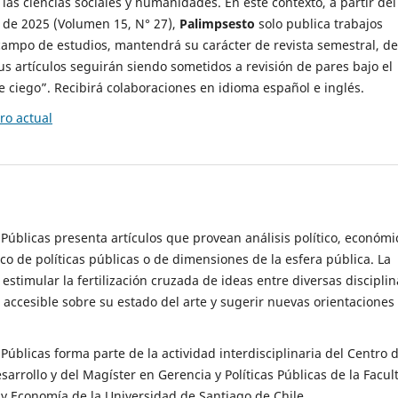
 las ciencias sociales y humanidades. En este contexto, a partir del
de 2025 (Volumen 15, N° 27),
Palimpsesto
solo publica trabajos
campo de estudios, mantendrá su carácter de revista semestral, de
sus artículos seguirán siendo sometidos a revisión de pares bajo el
ciego”. Recibirá colaboraciones en idioma español e inglés.
o actual
s Públicas presenta artículos que provean análisis político, económi
ico de políticas públicas o de dimensiones de la esfera pública. La
estimular la fertilización cruzada de ideas entre diversas disciplin
 accesible sobre su estado del arte y sugerir nuevas orientaciones
s Públicas forma parte de la actividad interdisciplinaria del Centro 
esarrollo y del Magíster en Gerencia y Políticas Públicas de la Facul
y Economía de la Universidad de Santiago de Chile.