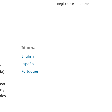
Registrarse
Entrar
Idioma
English
Español
e
Português
da)
uso
r y
ples