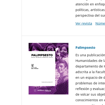
atención en enfoqu
políticas, artísti
perspectiva del sur
Ver revista
Númer
Palimpsesto
Es una publicación
Humanidades de la
departamento de Hi
adscrita a la Fac
en un espacio de d
problemas de interé
reflexión y evaluac
de volcar sus obje
conocimientos en e