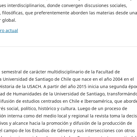
es interdisciplinarios, donde convergen discusiones sociales,
cas, filosóficas, que preferentemente aborden las materias desde un
 global.
o actual
 semestral de carácter multidisciplinario de la Facultad de
 Universidad de Santiago de Chile que nace en el año 2004 en el
storia de la USACH. A partir del año 2015 inicia una segunda épo
ultad de Humanidades de la Universidad de Santiago, transformánd
ifusión de estudios centrados en Chile e Iberoamérica, que abord
s social, político, histórico y cultura. Luego de un proceso de
ión interna como del medio local y regional la revista toma la deci
tivos y alcance hacia la promoción y difusión de la producción de
l campo de los Estudios de Género y sus intersecciones con otros