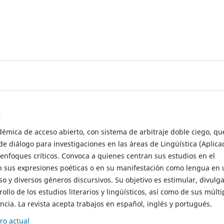
s
démica de acceso abierto, con sistema de arbitraje doble ciego, qu
de diálogo para investigaciones en las áreas de Lingüística (Aplica
 enfoques críticos. Convoca a quienes centran sus estudios en el
n sus expresiones poéticas o en su manifestación como lengua en 
so y diversos géneros discursivos. Su objetivo es estimular, divulga
rollo de los estudios literarios y lingüísticos, así como de sus múlti
cia. La revista acepta trabajos en español, inglés y portugués.
o actual