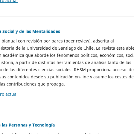
o actual
a Social y de las Mentalidades
 bianual con revisión por pares (peer review), adscrita al
storia de la Universidad de Santiago de Chile. La revista esta abi
n académica que aborde los fenómenos políticos, económicos, soci
historia, a partir de distintas herramientas de análisis tanto de las
e las diferentes ciencias sociales. RHSM proporciona acceso libr
sus contenidos desde su publicación on-line y asume los costos de
las contribuciones que propaga.
o actual
e las Personas y Tecnología