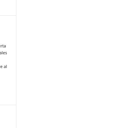
erta
ales
e al