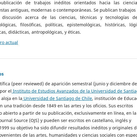
ublicación de trabajos inéditos orientados hacia las cienci
 estas antiguas, modernas o contemporáneas. Se publican trabajos
 discusión acerca de las ciencias, técnicas y tecnologías d
lógicas, filosóficas, políticas, epistemológicas, históricas, lógi
as, didácticas, antropológicas, y éticas.
o actual
os
ntífica (peer reviewed) de aparición semestral (junio y diciembre de
por el
Instituto de Estudios Avanzados de la Universidad de Santi
e aloja en la
Universidad de Santiago de Chile
, institución de Educa
n una tradición desde 1849 en las artes y los oficios. Sus escritos
 abierto a partir de su publicación, exclusivamente en línea, en la
urnal Source (OJS) y pueden ser escritos en castellano, inglés y
999 su objetivo ha sido difundir resultados inéditos y originales 
ovenientes de las artes, humanidades y ciencias sociales con espec