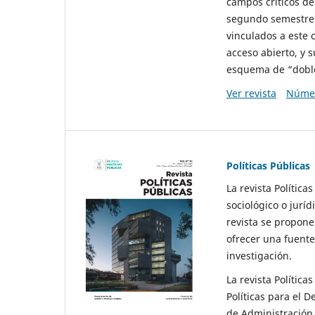
campos críticos de
segundo semestre 
vinculados a este 
acceso abierto, y 
esquema de “doble 
Ver revista
Númer
Políticas Públicas
La revista Política
sociológico o juríd
revista se propone 
ofrecer una fuente
investigación.
La revista Política
Políticas para el D
de Administración 