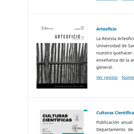
Arteoficio
La Revista Arteofi
Universidad de San
nuestro quehacer a
enseñanza de la ar
general.
Ver revista
Númer
Culturas Científic
Publicación anual
Departamento de F