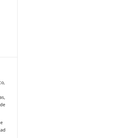
co,
as,
 de
de
tad