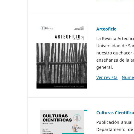
Arteoficio
La Revista Arteofi
Universidad de San
nuestro quehacer a
enseñanza de la ar
general.
Ver revista
Númer
Culturas Científic
Publicación anual
Departamento de F