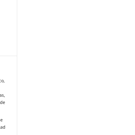
co,
as,
 de
de
tad