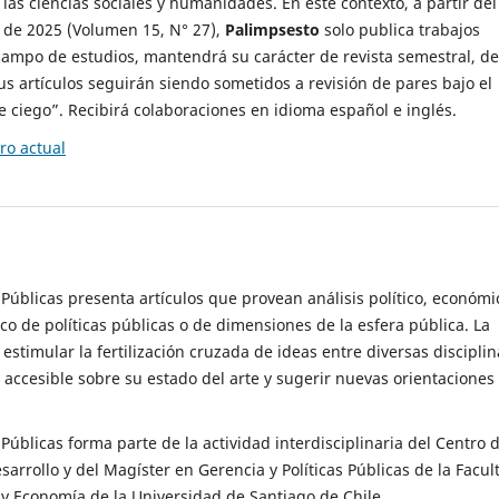
 las ciencias sociales y humanidades. En este contexto, a partir del
de 2025 (Volumen 15, N° 27),
Palimpsesto
solo publica trabajos
campo de estudios, mantendrá su carácter de revista semestral, de
sus artículos seguirán siendo sometidos a revisión de pares bajo el
ciego”. Recibirá colaboraciones en idioma español e inglés.
o actual
s Públicas presenta artículos que provean análisis político, económi
ico de políticas públicas o de dimensiones de la esfera pública. La
estimular la fertilización cruzada de ideas entre diversas disciplin
 accesible sobre su estado del arte y sugerir nuevas orientaciones
s Públicas forma parte de la actividad interdisciplinaria del Centro 
esarrollo y del Magíster en Gerencia y Políticas Públicas de la Facul
y Economía de la Universidad de Santiago de Chile.