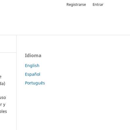
Registrarse
Entrar
Idioma
English
Español
e
Português
da)
uso
r y
ples