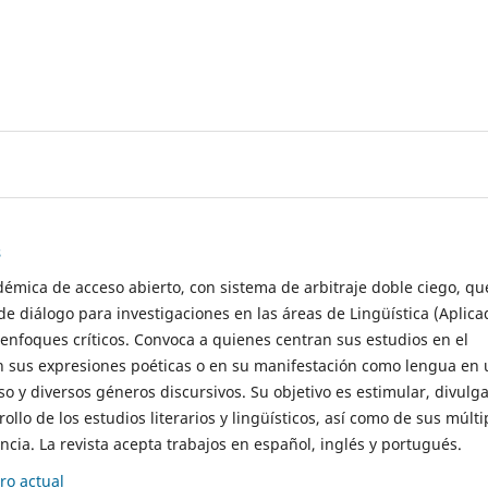
s
démica de acceso abierto, con sistema de arbitraje doble ciego, qu
de diálogo para investigaciones en las áreas de Lingüística (Aplica
 enfoques críticos. Convoca a quienes centran sus estudios en el
n sus expresiones poéticas o en su manifestación como lengua en 
so y diversos géneros discursivos. Su objetivo es estimular, divulga
rollo de los estudios literarios y lingüísticos, así como de sus múlti
cia. La revista acepta trabajos en español, inglés y portugués.
o actual