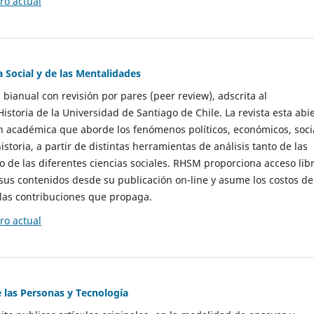
o actual
a Social y de las Mentalidades
 bianual con revisión por pares (peer review), adscrita al
storia de la Universidad de Santiago de Chile. La revista esta abi
n académica que aborde los fenómenos políticos, económicos, soci
historia, a partir de distintas herramientas de análisis tanto de las
e las diferentes ciencias sociales. RHSM proporciona acceso libr
sus contenidos desde su publicación on-line y asume los costos de
las contribuciones que propaga.
o actual
e las Personas y Tecnología