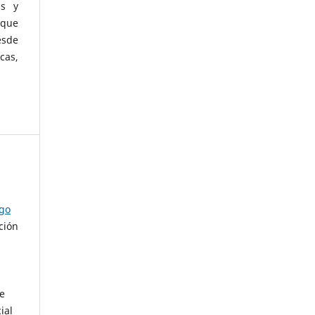
as y
 que
esde
cas,
ago
ción
de
ial