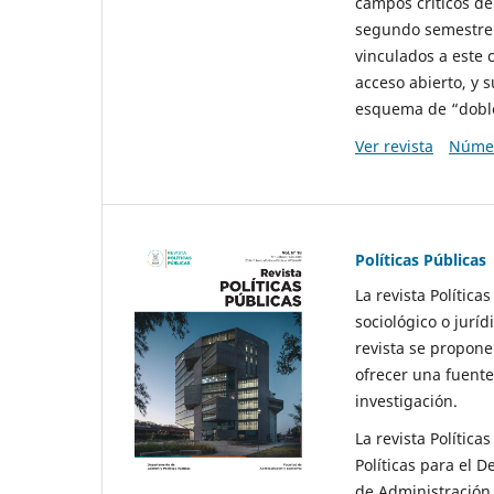
campos críticos de
segundo semestre 
vinculados a este 
acceso abierto, y 
esquema de “doble 
Ver revista
Númer
Políticas Públicas
La revista Política
sociológico o juríd
revista se propone 
ofrecer una fuente
investigación.
La revista Política
Políticas para el D
de Administración 