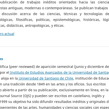
ublicación de trabajos inéditos orientados hacia las cienci
 estas antiguas, modernas o contemporáneas. Se publican trabajos
 discusión acerca de las ciencias, técnicas y tecnologías d
lógicas, filosóficas, políticas, epistemológicas, históricas, lógi
as, didácticas, antropológicas, y éticas.
o actual
os
ntífica (peer reviewed) de aparición semestral (junio y diciembre de
por el
Instituto de Estudios Avanzados de la Universidad de Santi
e aloja en la
Universidad de Santiago de Chile
, institución de Educa
n una tradición desde 1849 en las artes y los oficios. Sus escritos
 abierto a partir de su publicación, exclusivamente en línea, en la
urnal Source (OJS) y pueden ser escritos en castellano, inglés y
999 su objetivo ha sido difundir resultados inéditos y originales 
ovenientes de las artes, humanidades y ciencias sociales con espec