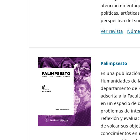
atención en enfoqu
políticas, artísti
perspectiva del sur
Ver revista
Númer
Palimpsesto
Es una publicación
Humanidades de la
departamento de Hi
adscrita a la Fac
en un espacio de d
problemas de interé
reflexión y evaluac
de volcar sus obje
conocimientos en e