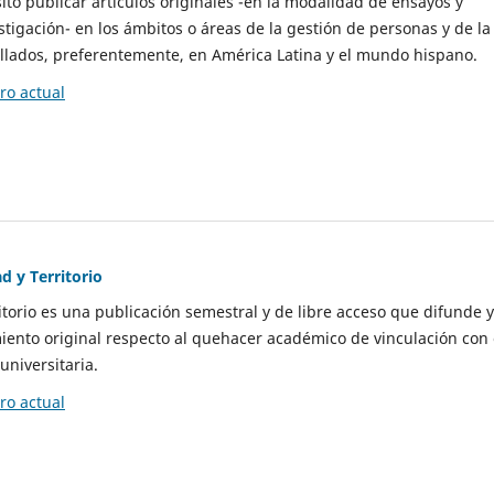
to publicar artículos originales -en la modalidad de ensayos y
stigación- en los ámbitos o áreas de la gestión de personas y de la
llados, preferentemente, en América Latina y el mundo hispano.
o actual
d y Territorio
itorio es una publicación semestral y de libre acceso que difunde y
ento original respecto al quehacer académico de vinculación con 
universitaria.
o actual