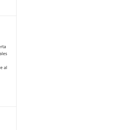
erta
ales
e al