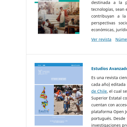
destinada a la p
tecnologías, sean
contribuyan a la
perspectivas socio
económicas, jurídic
Ver revista
Númer
Estudios Avanzad
Es una revista cie
cada año) editada 
de Chile
, el cual s
Superior Estatal co
cuentan con acceso
plataforma Open Jo
portugués. Desde 1
investigaciones pr