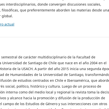
es interdisciplinarios, donde convergen discusiones sociales,
cas, filosóficas, que preferentemente aborden las materias desde un
 global.
o actual
 semestral de carácter multidisciplinario de la Facultad de
 Universidad de Santiago de Chile que nace en el año 2004 en el
storia de la USACH. A partir del año 2015 inicia una segunda épo
ultad de Humanidades de la Universidad de Santiago, transformánd
ifusión de estudios centrados en Chile e Iberoamérica, que abord
s social, político, histórico y cultura. Luego de un proceso de
ión interna como del medio local y regional la revista toma la deci
tivos y alcance hacia la promoción y difusión de la producción de
l campo de los Estudios de Género y sus intersecciones con otros