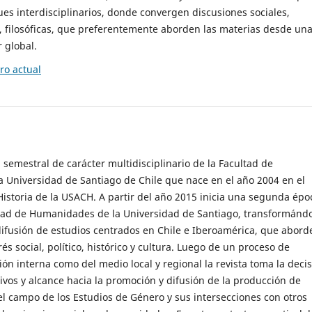
es interdisciplinarios, donde convergen discusiones sociales,
cas, filosóficas, que preferentemente aborden las materias desde un
 global.
o actual
 semestral de carácter multidisciplinario de la Facultad de
 Universidad de Santiago de Chile que nace en el año 2004 en el
storia de la USACH. A partir del año 2015 inicia una segunda épo
ultad de Humanidades de la Universidad de Santiago, transformánd
ifusión de estudios centrados en Chile e Iberoamérica, que abord
s social, político, histórico y cultura. Luego de un proceso de
ión interna como del medio local y regional la revista toma la deci
tivos y alcance hacia la promoción y difusión de la producción de
l campo de los Estudios de Género y sus intersecciones con otros