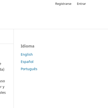
Registrarse
Entrar
Idioma
English
Español
e
Português
da)
uso
r y
ples