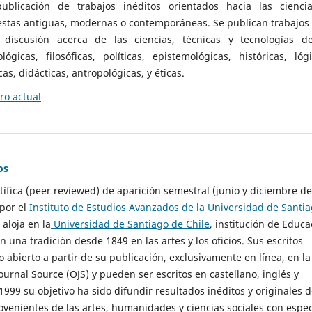
ublicación de trabajos inéditos orientados hacia las cienci
 estas antiguas, modernas o contemporáneas. Se publican trabajos
 discusión acerca de las ciencias, técnicas y tecnologías d
lógicas, filosóficas, políticas, epistemológicas, históricas, lógi
as, didácticas, antropológicas, y éticas.
o actual
os
ntífica (peer reviewed) de aparición semestral (junio y diciembre de
por el
Instituto de Estudios Avanzados de la Universidad de Santi
e aloja en la
Universidad de Santiago de Chile
, institución de Educa
n una tradición desde 1849 en las artes y los oficios. Sus escritos
 abierto a partir de su publicación, exclusivamente en línea, en la
urnal Source (OJS) y pueden ser escritos en castellano, inglés y
999 su objetivo ha sido difundir resultados inéditos y originales 
ovenientes de las artes, humanidades y ciencias sociales con espec