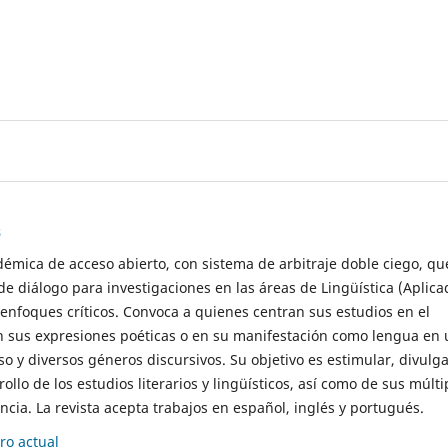
s
démica de acceso abierto, con sistema de arbitraje doble ciego, qu
de diálogo para investigaciones en las áreas de Lingüística (Aplica
 enfoques críticos. Convoca a quienes centran sus estudios en el
n sus expresiones poéticas o en su manifestación como lengua en 
so y diversos géneros discursivos. Su objetivo es estimular, divulga
rollo de los estudios literarios y lingüísticos, así como de sus múlti
cia. La revista acepta trabajos en español, inglés y portugués.
o actual