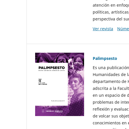
atención en enfoqu
políticas, artísti
perspectiva del sur
Ver revista
Númer
Palimpsesto
Es una publicación
Humanidades de la
departamento de Hi
adscrita a la Fac
en un espacio de d
problemas de interé
reflexión y evaluac
de volcar sus obje
conocimientos en e