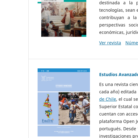
destinada a la p
tecnologías, sean
contribuyan a la
perspectivas socio
económicas, jurídic
Ver revista
Númer
Estudios Avanzad
Es una revista cie
cada año) editada 
de Chile
, el cual s
Superior Estatal co
cuentan con acceso
plataforma Open Jo
portugués. Desde 1
investigaciones pr