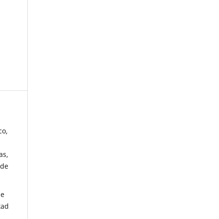
co,
as,
 de
de
tad