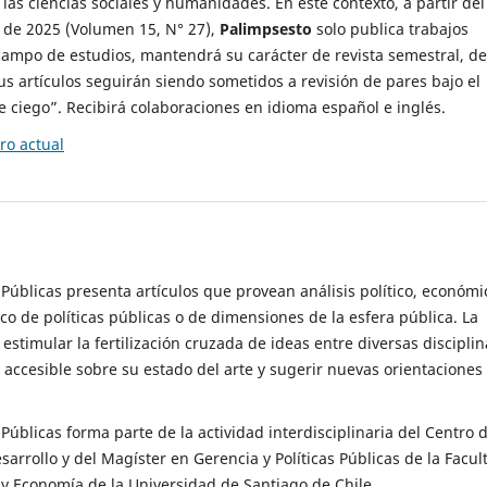
 las ciencias sociales y humanidades. En este contexto, a partir del
de 2025 (Volumen 15, N° 27),
Palimpsesto
solo publica trabajos
campo de estudios, mantendrá su carácter de revista semestral, de
sus artículos seguirán siendo sometidos a revisión de pares bajo el
ciego”. Recibirá colaboraciones en idioma español e inglés.
o actual
s Públicas presenta artículos que provean análisis político, económi
ico de políticas públicas o de dimensiones de la esfera pública. La
estimular la fertilización cruzada de ideas entre diversas disciplin
 accesible sobre su estado del arte y sugerir nuevas orientaciones
s Públicas forma parte de la actividad interdisciplinaria del Centro 
esarrollo y del Magíster en Gerencia y Políticas Públicas de la Facul
y Economía de la Universidad de Santiago de Chile.