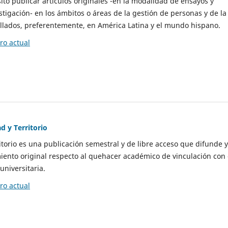
to publicar artículos originales -en la modalidad de ensayos y
stigación- en los ámbitos o áreas de la gestión de personas y de la
llados, preferentemente, en América Latina y el mundo hispano.
o actual
d y Territorio
itorio es una publicación semestral y de libre acceso que difunde y
ento original respecto al quehacer académico de vinculación con 
universitaria.
o actual