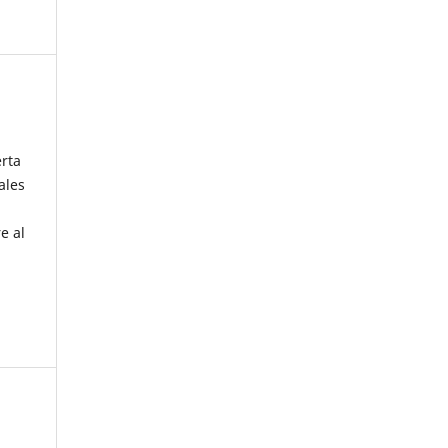
erta
ales
e al