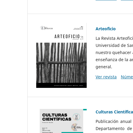
Arteoficio
La Revista Arteofi
Universidad de San
nuestro quehacer a
enseñanza de la ar
general.
Ver revista
Númer
Culturas Científic
Publicación anual
Departamento de F