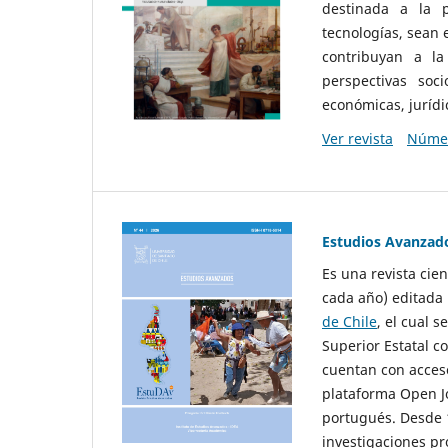
destinada a la p
tecnologías, sean
contribuyan a la
perspectivas socio
económicas, jurídic
Ver revista
Númer
Estudios Avanzad
Es una revista cie
cada año) editada 
de Chile
, el cual s
Superior Estatal co
cuentan con acceso
plataforma Open Jo
portugués. Desde 1
investigaciones pr