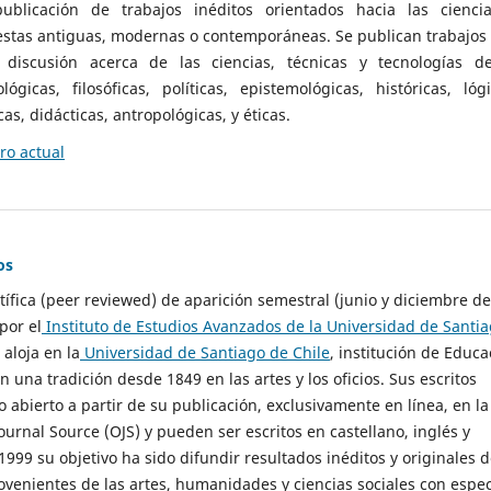
ublicación de trabajos inéditos orientados hacia las cienci
 estas antiguas, modernas o contemporáneas. Se publican trabajos
 discusión acerca de las ciencias, técnicas y tecnologías d
lógicas, filosóficas, políticas, epistemológicas, históricas, lógi
as, didácticas, antropológicas, y éticas.
o actual
os
ntífica (peer reviewed) de aparición semestral (junio y diciembre de
por el
Instituto de Estudios Avanzados de la Universidad de Santi
e aloja en la
Universidad de Santiago de Chile
, institución de Educa
n una tradición desde 1849 en las artes y los oficios. Sus escritos
 abierto a partir de su publicación, exclusivamente en línea, en la
urnal Source (OJS) y pueden ser escritos en castellano, inglés y
999 su objetivo ha sido difundir resultados inéditos y originales 
ovenientes de las artes, humanidades y ciencias sociales con espec