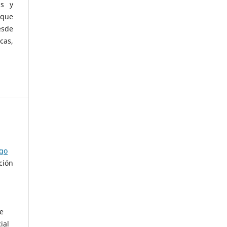
as y
 que
esde
cas,
ago
ción
de
ial