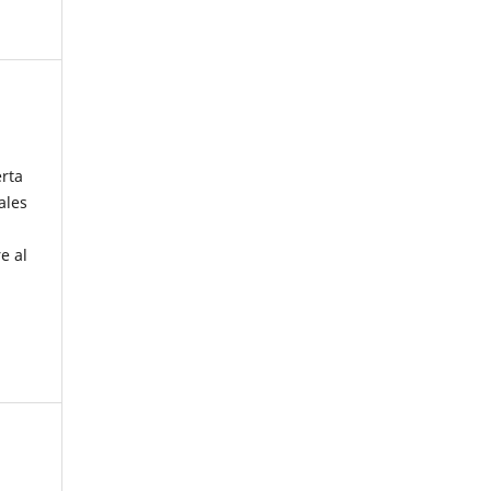
erta
ales
e al