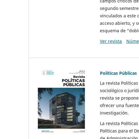
campos críticos de
segundo semestre 
vinculados a este 
acceso abierto, y 
esquema de “doble 
Ver revista
Númer
Políticas Públicas
La revista Política
sociológico o juríd
revista se propone 
ofrecer una fuente
investigación.
La revista Política
Políticas para el D
de Administración 