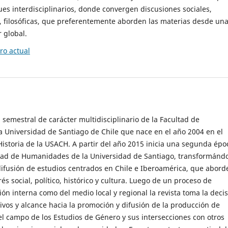
es interdisciplinarios, donde convergen discusiones sociales,
cas, filosóficas, que preferentemente aborden las materias desde un
 global.
o actual
 semestral de carácter multidisciplinario de la Facultad de
 Universidad de Santiago de Chile que nace en el año 2004 en el
storia de la USACH. A partir del año 2015 inicia una segunda épo
ultad de Humanidades de la Universidad de Santiago, transformánd
ifusión de estudios centrados en Chile e Iberoamérica, que abord
s social, político, histórico y cultura. Luego de un proceso de
ión interna como del medio local y regional la revista toma la deci
tivos y alcance hacia la promoción y difusión de la producción de
l campo de los Estudios de Género y sus intersecciones con otros