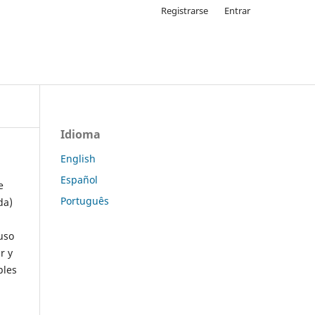
Registrarse
Entrar
Idioma
English
Español
e
Português
da)
uso
r y
ples