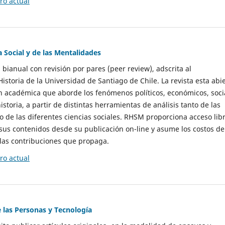
o actual
a Social y de las Mentalidades
 bianual con revisión por pares (peer review), adscrita al
storia de la Universidad de Santiago de Chile. La revista esta abi
n académica que aborde los fenómenos políticos, económicos, soci
historia, a partir de distintas herramientas de análisis tanto de las
e las diferentes ciencias sociales. RHSM proporciona acceso libr
sus contenidos desde su publicación on-line y asume los costos de
las contribuciones que propaga.
o actual
e las Personas y Tecnología