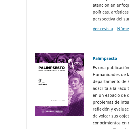
atención en enfoqu
políticas, artísti
perspectiva del sur
Ver revista
Númer
Palimpsesto
Es una publicación
Humanidades de la
departamento de Hi
adscrita a la Fac
en un espacio de d
problemas de interé
reflexión y evaluac
de volcar sus obje
conocimientos en e