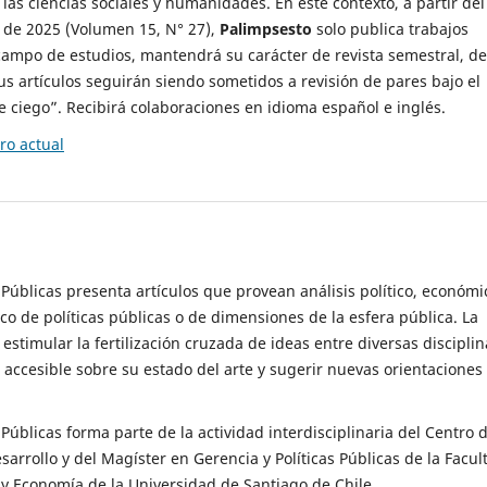
 las ciencias sociales y humanidades. En este contexto, a partir del
de 2025 (Volumen 15, N° 27),
Palimpsesto
solo publica trabajos
campo de estudios, mantendrá su carácter de revista semestral, de
sus artículos seguirán siendo sometidos a revisión de pares bajo el
ciego”. Recibirá colaboraciones en idioma español e inglés.
o actual
s Públicas presenta artículos que provean análisis político, económi
ico de políticas públicas o de dimensiones de la esfera pública. La
estimular la fertilización cruzada de ideas entre diversas disciplin
 accesible sobre su estado del arte y sugerir nuevas orientaciones
s Públicas forma parte de la actividad interdisciplinaria del Centro 
esarrollo y del Magíster en Gerencia y Políticas Públicas de la Facul
y Economía de la Universidad de Santiago de Chile.