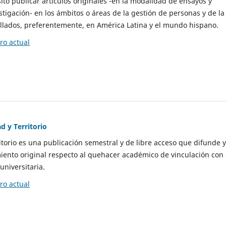
to publicar artículos originales -en la modalidad de ensayos y
stigación- en los ámbitos o áreas de la gestión de personas y de la
llados, preferentemente, en América Latina y el mundo hispano.
o actual
d y Territorio
itorio es una publicación semestral y de libre acceso que difunde y
ento original respecto al quehacer académico de vinculación con 
universitaria.
o actual