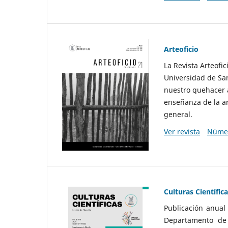
Arteoficio
La Revista Arteofi
Universidad de San
nuestro quehacer a
enseñanza de la ar
general.
Ver revista
Númer
Culturas Científic
Publicación anual
Departamento de F