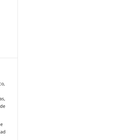
co,
as,
 de
de
tad