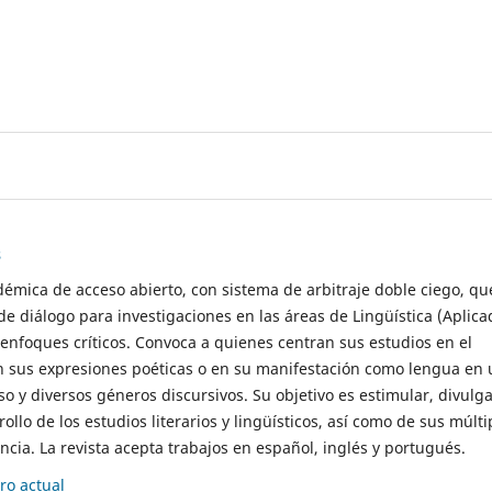
s
démica de acceso abierto, con sistema de arbitraje doble ciego, qu
de diálogo para investigaciones en las áreas de Lingüística (Aplica
 enfoques críticos. Convoca a quienes centran sus estudios en el
n sus expresiones poéticas o en su manifestación como lengua en 
so y diversos géneros discursivos. Su objetivo es estimular, divulga
rollo de los estudios literarios y lingüísticos, así como de sus múlti
cia. La revista acepta trabajos en español, inglés y portugués.
o actual