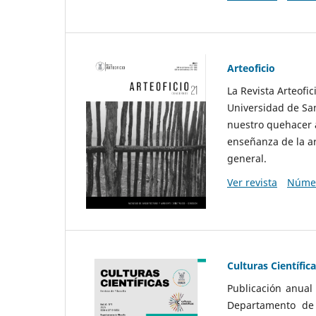
Arteoficio
La Revista Arteofi
Universidad de San
nuestro quehacer a
enseñanza de la ar
general.
Ver revista
Númer
Culturas Científic
Publicación anual
Departamento de F