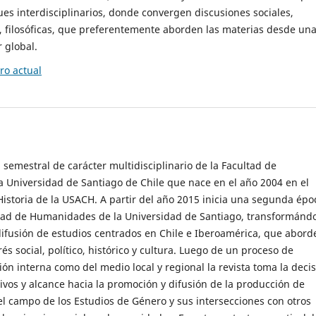
es interdisciplinarios, donde convergen discusiones sociales,
cas, filosóficas, que preferentemente aborden las materias desde un
 global.
o actual
 semestral de carácter multidisciplinario de la Facultad de
 Universidad de Santiago de Chile que nace en el año 2004 en el
storia de la USACH. A partir del año 2015 inicia una segunda épo
ultad de Humanidades de la Universidad de Santiago, transformánd
ifusión de estudios centrados en Chile e Iberoamérica, que abord
s social, político, histórico y cultura. Luego de un proceso de
ión interna como del medio local y regional la revista toma la deci
tivos y alcance hacia la promoción y difusión de la producción de
l campo de los Estudios de Género y sus intersecciones con otros