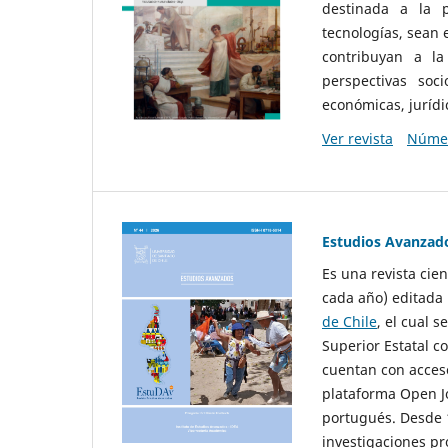
destinada a la p
tecnologías, sean
contribuyan a la
perspectivas socio
económicas, jurídic
Ver revista
Númer
Estudios Avanzad
Es una revista cie
cada año) editada 
de Chile
, el cual s
Superior Estatal co
cuentan con acceso
plataforma Open Jo
portugués. Desde 1
investigaciones pr