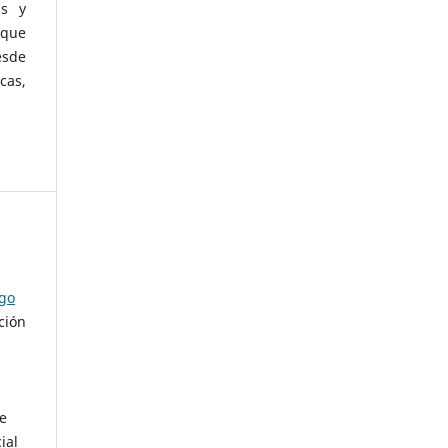
as y
 que
esde
cas,
ago
ción
de
ial