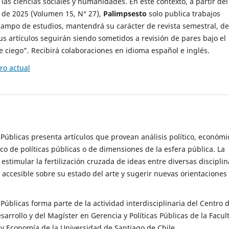
 las ciencias sociales y humanidades. En este contexto, a partir del
de 2025 (Volumen 15, N° 27),
Palimpsesto
solo publica trabajos
campo de estudios, mantendrá su carácter de revista semestral, de
sus artículos seguirán siendo sometidos a revisión de pares bajo el
ciego”. Recibirá colaboraciones en idioma español e inglés.
o actual
s Públicas presenta artículos que provean análisis político, económi
ico de políticas públicas o de dimensiones de la esfera pública. La
estimular la fertilización cruzada de ideas entre diversas disciplin
 accesible sobre su estado del arte y sugerir nuevas orientaciones
s Públicas forma parte de la actividad interdisciplinaria del Centro 
esarrollo y del Magíster en Gerencia y Políticas Públicas de la Facul
y Economía de la Universidad de Santiago de Chile.