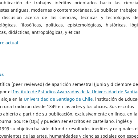
ublicación de trabajos inéditos orientados hacia las cienci
 estas antiguas, modernas o contemporáneas. Se publican trabajos
 discusión acerca de las ciencias, técnicas y tecnologías d
lógicas, filosóficas, políticas, epistemológicas, históricas, lógi
as, didácticas, antropológicas, y éticas.
o actual
os
ntífica (peer reviewed) de aparición semestral (junio y diciembre de
por el
Instituto de Estudios Avanzados de la Universidad de Santi
e aloja en la
Universidad de Santiago de Chile
, institución de Educa
n una tradición desde 1849 en las artes y los oficios. Sus escritos
 abierto a partir de su publicación, exclusivamente en línea, en la
urnal Source (OJS) y pueden ser escritos en castellano, inglés y
999 su objetivo ha sido difundir resultados inéditos y originales 
ovenientes de las artes, humanidades y ciencias sociales con espec