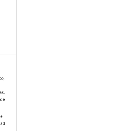
co,
as,
 de
de
tad