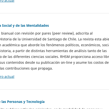
o actual
a Social y de las Mentalidades
 bianual con revisión por pares (peer review), adscrita al
storia de la Universidad de Santiago de Chile. La revista esta abi
n académica que aborde los fenómenos políticos, económicos, soci
historia, a partir de distintas herramientas de análisis tanto de las
e las diferentes ciencias sociales. RHSM proporciona acceso libr
sus contenidos desde su publicación on-line y asume los costos de
las contribuciones que propaga.
o actual
e las Personas y Tecnología