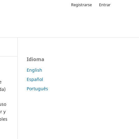
Registrarse
Entrar
Idioma
English
Español
e
Português
da)
uso
r y
ples