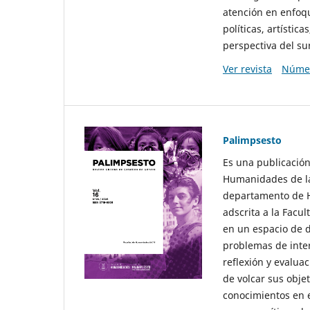
atención en enfoqu
políticas, artísti
perspectiva del sur
Ver revista
Númer
Palimpsesto
Es una publicación
Humanidades de la
departamento de Hi
adscrita a la Fac
en un espacio de d
problemas de interé
reflexión y evaluac
de volcar sus obje
conocimientos en e