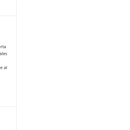
erta
ales
e al