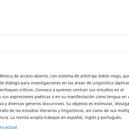
s
démica de acceso abierto, con sistema de arbitraje doble ciego, qu
de diálogo para investigaciones en las áreas de Lingüística (Aplica
 enfoques críticos. Convoca a quienes centran sus estudios en el
n sus expresiones poéticas o en su manifestación como lengua en 
so y diversos géneros discursivos. Su objetivo es estimular, divulga
rollo de los estudios literarios y lingüísticos, así como de sus múlti
cia. La revista acepta trabajos en español, inglés y portugués.
o actual