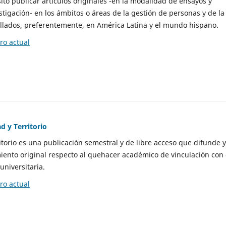
to publicar artículos originales -en la modalidad de ensayos y
stigación- en los ámbitos o áreas de la gestión de personas y de la
llados, preferentemente, en América Latina y el mundo hispano.
o actual
d y Territorio
itorio es una publicación semestral y de libre acceso que difunde y
ento original respecto al quehacer académico de vinculación con 
universitaria.
o actual