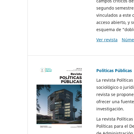
campos críticos de
segundo semestre 
vinculados a este 
acceso abierto, y 
esquema de “doble 
Ver revista
Númer
Políticas Públicas
La revista Política
sociológico o juríd
revista se propone 
ofrecer una fuente
investigación.
La revista Política
Políticas para el D
de Administración 