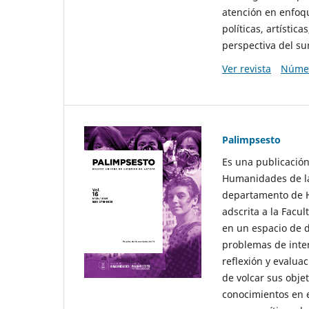
atención en enfoqu
políticas, artísti
perspectiva del sur
Ver revista
Númer
Palimpsesto
Es una publicación
Humanidades de la
departamento de Hi
adscrita a la Fac
en un espacio de d
problemas de interé
reflexión y evaluac
de volcar sus obje
conocimientos en e