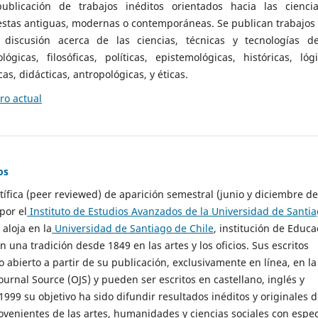
ublicación de trabajos inéditos orientados hacia las cienci
 estas antiguas, modernas o contemporáneas. Se publican trabajos
 discusión acerca de las ciencias, técnicas y tecnologías d
lógicas, filosóficas, políticas, epistemológicas, históricas, lógi
as, didácticas, antropológicas, y éticas.
o actual
os
ntífica (peer reviewed) de aparición semestral (junio y diciembre de
por el
Instituto de Estudios Avanzados de la Universidad de Santi
e aloja en la
Universidad de Santiago de Chile
, institución de Educa
n una tradición desde 1849 en las artes y los oficios. Sus escritos
 abierto a partir de su publicación, exclusivamente en línea, en la
urnal Source (OJS) y pueden ser escritos en castellano, inglés y
999 su objetivo ha sido difundir resultados inéditos y originales 
ovenientes de las artes, humanidades y ciencias sociales con espec