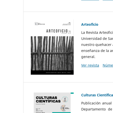
Arteoficio
La Revista Arteofi
Universidad de San
nuestro quehacer a
enseñanza de la ar
general.
Ver revista
Númer
Culturas Científic
Publicación anual
Departamento de F