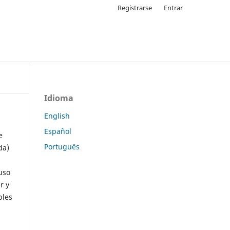
Registrarse
Entrar
Idioma
English
Español
e
Português
da)
uso
r y
ples