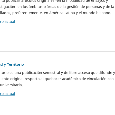
to publicar artículos originales -en la modalidad de ensayos y
stigación- en los ámbitos o áreas de la gestión de personas y de la
llados, preferentemente, en América Latina y el mundo hispano.
o actual
d y Territorio
itorio es una publicación semestral y de libre acceso que difunde y
ento original respecto al quehacer académico de vinculación con 
universitaria.
o actual