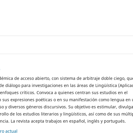
s
démica de acceso abierto, con sistema de arbitraje doble ciego, qu
de diálogo para investigaciones en las áreas de Lingüística (Aplica
 enfoques críticos. Convoca a quienes centran sus estudios en el
n sus expresiones poéticas o en su manifestación como lengua en 
so y diversos géneros discursivos. Su objetivo es estimular, divulga
rollo de los estudios literarios y lingüísticos, así como de sus múlti
cia. La revista acepta trabajos en español, inglés y portugués.
o actual