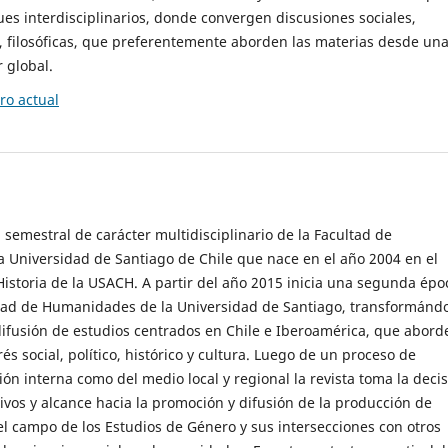
es interdisciplinarios, donde convergen discusiones sociales,
cas, filosóficas, que preferentemente aborden las materias desde un
 global.
o actual
 semestral de carácter multidisciplinario de la Facultad de
 Universidad de Santiago de Chile que nace en el año 2004 en el
storia de la USACH. A partir del año 2015 inicia una segunda épo
ultad de Humanidades de la Universidad de Santiago, transformánd
ifusión de estudios centrados en Chile e Iberoamérica, que abord
s social, político, histórico y cultura. Luego de un proceso de
ión interna como del medio local y regional la revista toma la deci
tivos y alcance hacia la promoción y difusión de la producción de
l campo de los Estudios de Género y sus intersecciones con otros