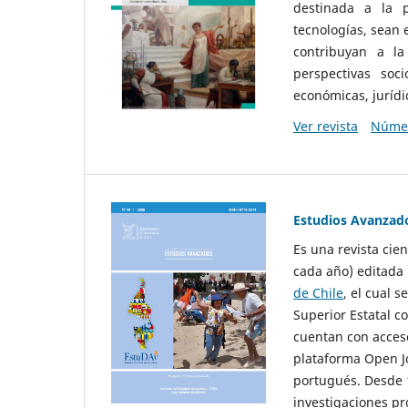
destinada a la p
tecnologías, sean
contribuyan a la
perspectivas socio
económicas, jurídic
Ver revista
Númer
Estudios Avanzad
Es una revista cie
cada año) editada 
de Chile
, el cual s
Superior Estatal co
cuentan con acceso
plataforma Open Jo
portugués. Desde 1
investigaciones pr