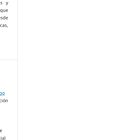
as y
 que
esde
cas,
ago
ción
de
ial