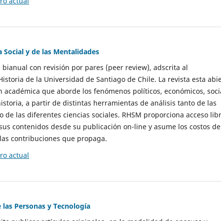
o actual
a Social y de las Mentalidades
 bianual con revisión por pares (peer review), adscrita al
storia de la Universidad de Santiago de Chile. La revista esta abi
n académica que aborde los fenómenos políticos, económicos, soci
historia, a partir de distintas herramientas de análisis tanto de las
e las diferentes ciencias sociales. RHSM proporciona acceso libr
sus contenidos desde su publicación on-line y asume los costos de
las contribuciones que propaga.
o actual
e las Personas y Tecnología