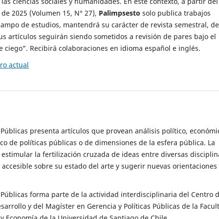
 las ciencias sociales y humanidades. En este contexto, a partir del
de 2025 (Volumen 15, N° 27),
Palimpsesto
solo publica trabajos
campo de estudios, mantendrá su carácter de revista semestral, de
sus artículos seguirán siendo sometidos a revisión de pares bajo el
ciego”. Recibirá colaboraciones en idioma español e inglés.
o actual
s Públicas presenta artículos que provean análisis político, económi
ico de políticas públicas o de dimensiones de la esfera pública. La
estimular la fertilización cruzada de ideas entre diversas disciplin
 accesible sobre su estado del arte y sugerir nuevas orientaciones
s Públicas forma parte de la actividad interdisciplinaria del Centro 
esarrollo y del Magíster en Gerencia y Políticas Públicas de la Facul
y Economía de la Universidad de Santiago de Chile.