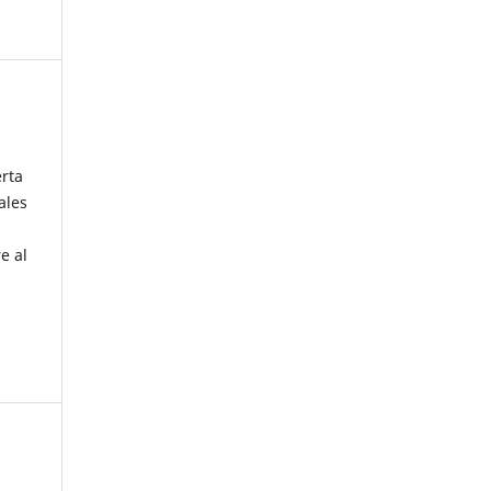
erta
ales
e al