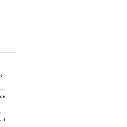
co,
as,
 de
de
tad