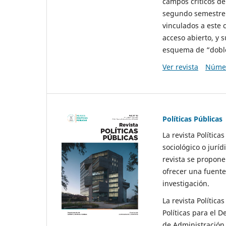
campos críticos de
segundo semestre 
vinculados a este 
acceso abierto, y 
esquema de “doble 
Ver revista
Númer
Políticas Públicas
La revista Política
sociológico o juríd
revista se propone 
ofrecer una fuente
investigación.
La revista Política
Políticas para el D
de Administración 