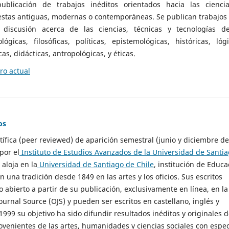
ublicación de trabajos inéditos orientados hacia las cienci
 estas antiguas, modernas o contemporáneas. Se publican trabajos
 discusión acerca de las ciencias, técnicas y tecnologías d
lógicas, filosóficas, políticas, epistemológicas, históricas, lógi
as, didácticas, antropológicas, y éticas.
o actual
os
ntífica (peer reviewed) de aparición semestral (junio y diciembre de
por el
Instituto de Estudios Avanzados de la Universidad de Santi
e aloja en la
Universidad de Santiago de Chile
, institución de Educa
n una tradición desde 1849 en las artes y los oficios. Sus escritos
 abierto a partir de su publicación, exclusivamente en línea, en la
urnal Source (OJS) y pueden ser escritos en castellano, inglés y
999 su objetivo ha sido difundir resultados inéditos y originales 
ovenientes de las artes, humanidades y ciencias sociales con espec