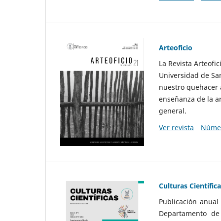
Arteoficio
La Revista Arteofi
Universidad de San
nuestro quehacer a
enseñanza de la ar
general.
Ver revista
Númer
Culturas Científic
Publicación anual
Departamento de F