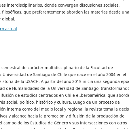
es interdisciplinarios, donde convergen discusiones sociales,
cas, filosóficas, que preferentemente aborden las materias desde un
 global.
o actual
 semestral de carácter multidisciplinario de la Facultad de
 Universidad de Santiago de Chile que nace en el año 2004 en el
storia de la USACH. A partir del año 2015 inicia una segunda épo
ultad de Humanidades de la Universidad de Santiago, transformánd
ifusión de estudios centrados en Chile e Iberoamérica, que abord
s social, político, histórico y cultura. Luego de un proceso de
ión interna como del medio local y regional la revista toma la deci
tivos y alcance hacia la promoción y difusión de la producción de
l campo de los Estudios de Género y sus intersecciones con otros