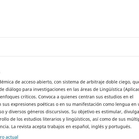
s
démica de acceso abierto, con sistema de arbitraje doble ciego, qu
de diálogo para investigaciones en las áreas de Lingüística (Aplica
 enfoques críticos. Convoca a quienes centran sus estudios en el
n sus expresiones poéticas o en su manifestación como lengua en 
so y diversos géneros discursivos. Su objetivo es estimular, divulga
rollo de los estudios literarios y lingüísticos, así como de sus múlti
cia. La revista acepta trabajos en español, inglés y portugués.
o actual