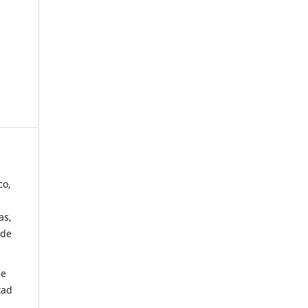
co,
as,
 de
de
tad