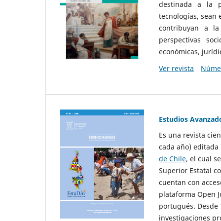
destinada a la p
tecnologías, sean
contribuyan a la
perspectivas socio
económicas, jurídic
Ver revista
Númer
Estudios Avanzad
Es una revista cie
cada año) editada 
de Chile
, el cual s
Superior Estatal co
cuentan con acceso
plataforma Open Jo
portugués. Desde 1
investigaciones pr