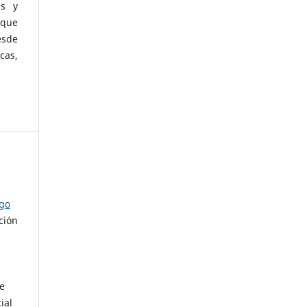
as y
 que
esde
cas,
ago
ción
de
ial