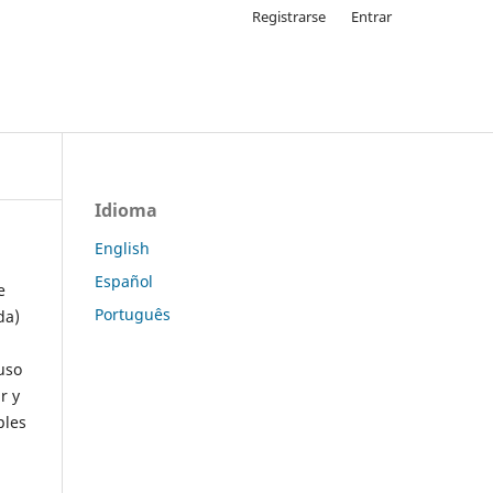
Registrarse
Entrar
Idioma
English
Español
e
Português
da)
uso
r y
ples