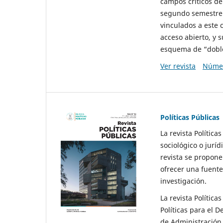
campos críticos de
segundo semestre 
vinculados a este 
acceso abierto, y 
esquema de “doble 
Ver revista
Númer
Políticas Públicas
La revista Política
sociológico o juríd
revista se propone 
ofrecer una fuente
investigación.
La revista Política
Políticas para el D
de Administración 