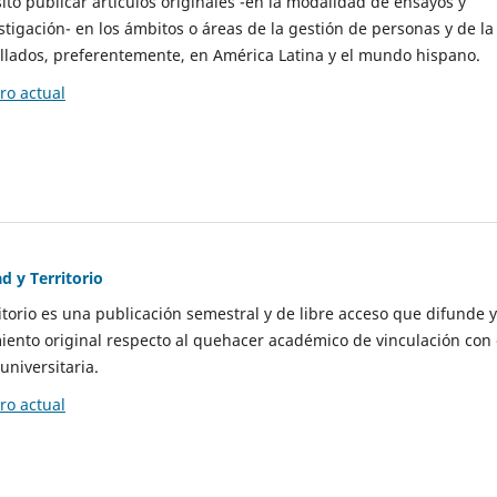
to publicar artículos originales -en la modalidad de ensayos y
stigación- en los ámbitos o áreas de la gestión de personas y de la
llados, preferentemente, en América Latina y el mundo hispano.
o actual
d y Territorio
itorio es una publicación semestral y de libre acceso que difunde y
ento original respecto al quehacer académico de vinculación con 
universitaria.
o actual