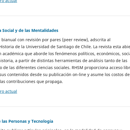
o actual
a Social y de las Mentalidades
 bianual con revisión por pares (peer review), adscrita al
storia de la Universidad de Santiago de Chile. La revista esta abi
n académica que aborde los fenómenos políticos, económicos, soci
historia, a partir de distintas herramientas de análisis tanto de las
e las diferentes ciencias sociales. RHSM proporciona acceso libr
sus contenidos desde su publicación on-line y asume los costos de
las contribuciones que propaga.
o actual
e las Personas y Tecnología