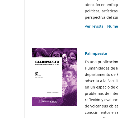
atención en enfoqu
políticas, artísti
perspectiva del sur
Ver revista
Númer
Palimpsesto
Es una publicación
Humanidades de la
departamento de Hi
adscrita a la Fac
en un espacio de d
problemas de interé
reflexión y evaluac
de volcar sus obje
conocimientos en e