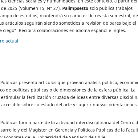
 las ciencias sociales y humanidades. En este contexto, a partir del
de 2025 (Volumen 15, N° 27),
Palimpsesto
solo publica trabajos
campo de estudios, mantendrá su carácter de revista semestral, de
sus artículos seguirán siendo sometidos a revisión de pares bajo el
ciego”. Recibirá colaboraciones en idioma español e inglés.
o actual
s Públicas presenta artículos que provean análisis político, económi
ico de políticas públicas o de dimensiones de la esfera pública. La
estimular la fertilización cruzada de ideas entre diversas disciplin
 accesible sobre su estado del arte y sugerir nuevas orientaciones
s Públicas forma parte de la actividad interdisciplinaria del Centro 
esarrollo y del Magíster en Gerencia y Políticas Públicas de la Facul
y Economía de la Universidad de Santiago de Chile.