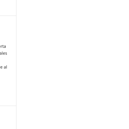
erta
ales
e al