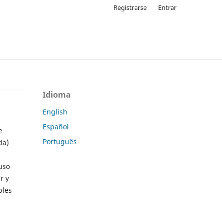
Registrarse
Entrar
Idioma
English
Español
e
Português
da)
uso
r y
ples