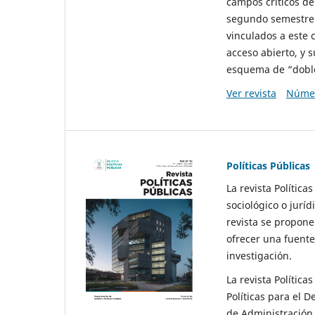
campos críticos de
segundo semestre 
vinculados a este 
acceso abierto, y 
esquema de “doble 
Ver revista
Númer
Políticas Públicas
La revista Política
sociológico o juríd
revista se propone 
ofrecer una fuente
investigación.
La revista Política
Políticas para el D
de Administración 