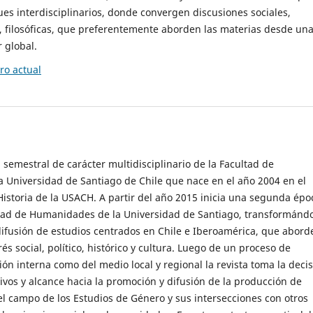
es interdisciplinarios, donde convergen discusiones sociales,
cas, filosóficas, que preferentemente aborden las materias desde un
 global.
o actual
 semestral de carácter multidisciplinario de la Facultad de
 Universidad de Santiago de Chile que nace en el año 2004 en el
storia de la USACH. A partir del año 2015 inicia una segunda épo
ultad de Humanidades de la Universidad de Santiago, transformánd
ifusión de estudios centrados en Chile e Iberoamérica, que abord
s social, político, histórico y cultura. Luego de un proceso de
ión interna como del medio local y regional la revista toma la deci
tivos y alcance hacia la promoción y difusión de la producción de
l campo de los Estudios de Género y sus intersecciones con otros