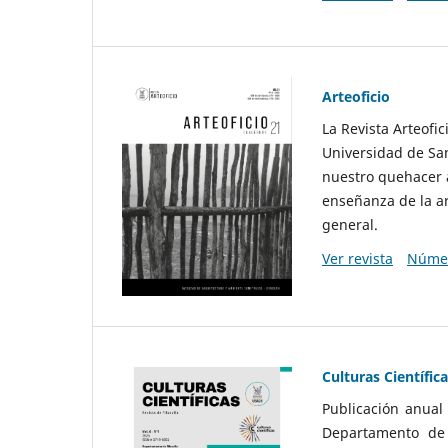
Arteoficio
La Revista Arteofi
Universidad de San
nuestro quehacer a
enseñanza de la ar
general.
Ver revista
Númer
Culturas Científic
Publicación anual
Departamento de F