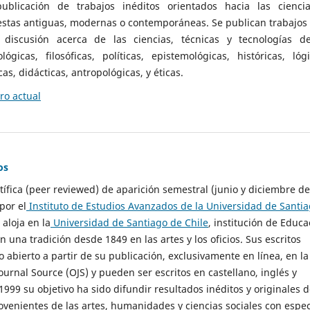
ublicación de trabajos inéditos orientados hacia las cienci
 estas antiguas, modernas o contemporáneas. Se publican trabajos
 discusión acerca de las ciencias, técnicas y tecnologías d
lógicas, filosóficas, políticas, epistemológicas, históricas, lógi
as, didácticas, antropológicas, y éticas.
o actual
os
ntífica (peer reviewed) de aparición semestral (junio y diciembre de
por el
Instituto de Estudios Avanzados de la Universidad de Santi
e aloja en la
Universidad de Santiago de Chile
, institución de Educa
n una tradición desde 1849 en las artes y los oficios. Sus escritos
 abierto a partir de su publicación, exclusivamente en línea, en la
urnal Source (OJS) y pueden ser escritos en castellano, inglés y
999 su objetivo ha sido difundir resultados inéditos y originales 
ovenientes de las artes, humanidades y ciencias sociales con espec