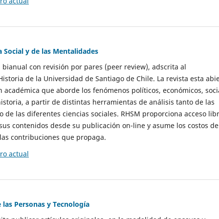
o actual
a Social y de las Mentalidades
 bianual con revisión por pares (peer review), adscrita al
storia de la Universidad de Santiago de Chile. La revista esta abi
n académica que aborde los fenómenos políticos, económicos, soci
historia, a partir de distintas herramientas de análisis tanto de las
e las diferentes ciencias sociales. RHSM proporciona acceso libr
sus contenidos desde su publicación on-line y asume los costos de
las contribuciones que propaga.
o actual
e las Personas y Tecnología