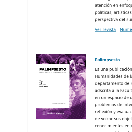
atención en enfoqu
políticas, artísti
perspectiva del sur
Ver revista
Númer
Palimpsesto
Es una publicación
Humanidades de la
departamento de Hi
adscrita a la Fac
en un espacio de d
problemas de interé
reflexión y evaluac
de volcar sus obje
conocimientos en e