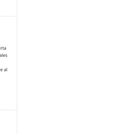
erta
ales
e al