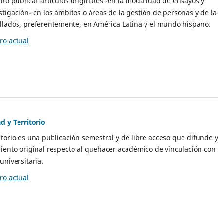
to publicar artículos originales -en la modalidad de ensayos y
stigación- en los ámbitos o áreas de la gestión de personas y de la
llados, preferentemente, en América Latina y el mundo hispano.
o actual
d y Territorio
itorio es una publicación semestral y de libre acceso que difunde y
ento original respecto al quehacer académico de vinculación con 
universitaria.
o actual