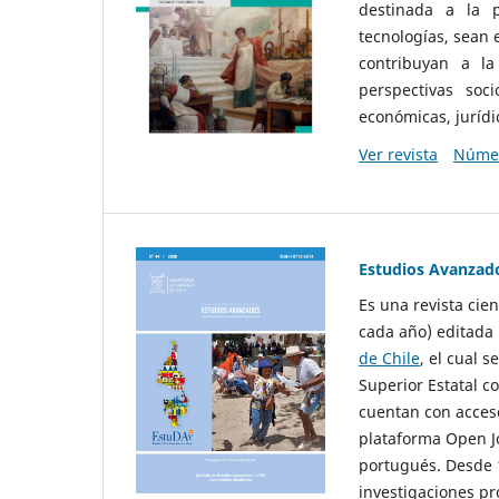
destinada a la p
tecnologías, sean
contribuyan a la
perspectivas socio
económicas, jurídic
Ver revista
Númer
Estudios Avanzad
Es una revista cie
cada año) editada 
de Chile
, el cual s
Superior Estatal co
cuentan con acceso
plataforma Open Jo
portugués. Desde 1
investigaciones pr