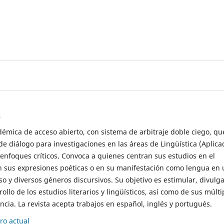
s
démica de acceso abierto, con sistema de arbitraje doble ciego, qu
de diálogo para investigaciones en las áreas de Lingüística (Aplica
 enfoques críticos. Convoca a quienes centran sus estudios en el
n sus expresiones poéticas o en su manifestación como lengua en 
so y diversos géneros discursivos. Su objetivo es estimular, divulga
rollo de los estudios literarios y lingüísticos, así como de sus múlti
cia. La revista acepta trabajos en español, inglés y portugués.
o actual