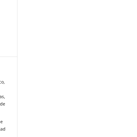
co,
as,
 de
de
tad