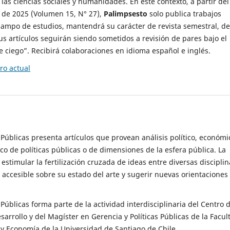
 las ciencias sociales y humanidades. En este contexto, a partir del
de 2025 (Volumen 15, N° 27),
Palimpsesto
solo publica trabajos
campo de estudios, mantendrá su carácter de revista semestral, de
sus artículos seguirán siendo sometidos a revisión de pares bajo el
ciego”. Recibirá colaboraciones en idioma español e inglés.
o actual
s Públicas presenta artículos que provean análisis político, económi
ico de políticas públicas o de dimensiones de la esfera pública. La
estimular la fertilización cruzada de ideas entre diversas disciplin
 accesible sobre su estado del arte y sugerir nuevas orientaciones
s Públicas forma parte de la actividad interdisciplinaria del Centro 
esarrollo y del Magíster en Gerencia y Políticas Públicas de la Facul
y Economía de la Universidad de Santiago de Chile.