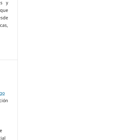
as y
 que
esde
cas,
ago
ción
de
ial