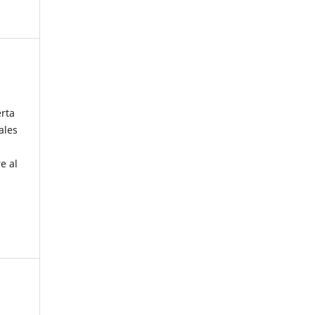
erta
ales
e al