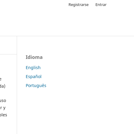
Registrarse
Entrar
Idioma
English
Español
e
Português
da)
uso
r y
ples