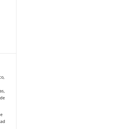
co,
as,
 de
de
tad