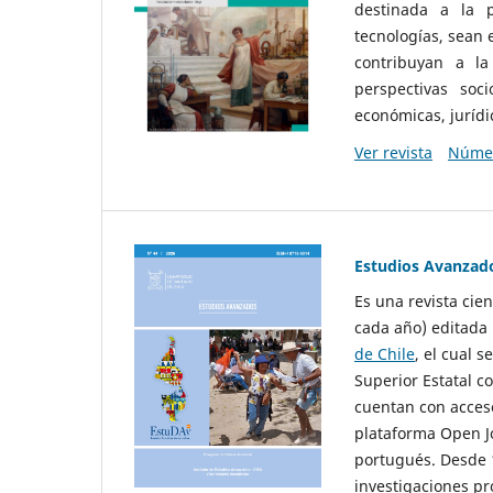
destinada a la p
tecnologías, sean
contribuyan a la
perspectivas socio
económicas, jurídic
Ver revista
Númer
Estudios Avanzad
Es una revista cie
cada año) editada 
de Chile
, el cual s
Superior Estatal co
cuentan con acceso
plataforma Open Jo
portugués. Desde 1
investigaciones pr