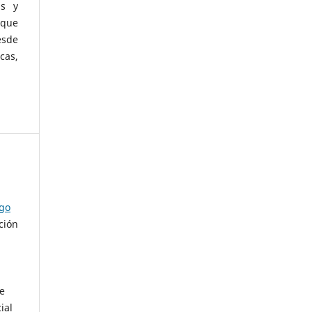
as y
 que
esde
cas,
ago
ción
de
ial