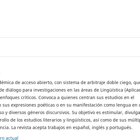
s
démica de acceso abierto, con sistema de arbitraje doble ciego, qu
de diálogo para investigaciones en las áreas de Lingüística (Aplica
 enfoques críticos. Convoca a quienes centran sus estudios en el
n sus expresiones poéticas o en su manifestación como lengua en 
so y diversos géneros discursivos. Su objetivo es estimular, divulga
rollo de los estudios literarios y lingüísticos, así como de sus múlti
cia. La revista acepta trabajos en español, inglés y portugués.
o actual