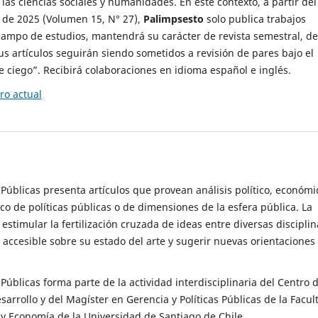
 las ciencias sociales y humanidades. En este contexto, a partir del
de 2025 (Volumen 15, N° 27),
Palimpsesto
solo publica trabajos
campo de estudios, mantendrá su carácter de revista semestral, de
sus artículos seguirán siendo sometidos a revisión de pares bajo el
ciego”. Recibirá colaboraciones en idioma español e inglés.
o actual
s Públicas presenta artículos que provean análisis político, económi
ico de políticas públicas o de dimensiones de la esfera pública. La
estimular la fertilización cruzada de ideas entre diversas disciplin
 accesible sobre su estado del arte y sugerir nuevas orientaciones
s Públicas forma parte de la actividad interdisciplinaria del Centro 
esarrollo y del Magíster en Gerencia y Políticas Públicas de la Facul
y Economía de la Universidad de Santiago de Chile.