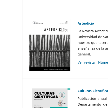
Arteoficio
La Revista Arteofi
Universidad de San
nuestro quehacer a
enseñanza de la ar
general.
Ver revista
Númer
Culturas Científic
Publicación anual
Departamento de F