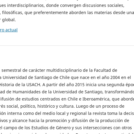
es interdisciplinarios, donde convergen discusiones sociales,
cas, filosóficas, que preferentemente aborden las materias desde un
 global.
o actual
 semestral de carácter multidisciplinario de la Facultad de
 Universidad de Santiago de Chile que nace en el año 2004 en el
storia de la USACH. A partir del año 2015 inicia una segunda épo
ultad de Humanidades de la Universidad de Santiago, transformánd
ifusión de estudios centrados en Chile e Iberoamérica, que abord
s social, político, histórico y cultura. Luego de un proceso de
ión interna como del medio local y regional la revista toma la deci
tivos y alcance hacia la promoción y difusión de la producción de
l campo de los Estudios de Género y sus intersecciones con otros