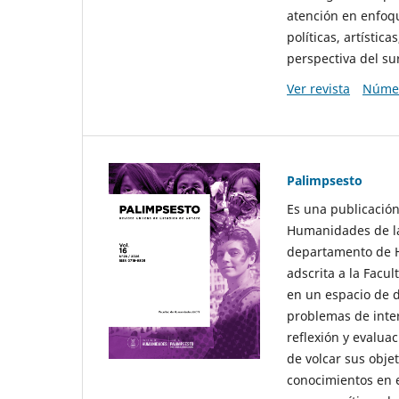
atención en enfoqu
políticas, artísti
perspectiva del sur
Ver revista
Númer
Palimpsesto
Es una publicación
Humanidades de la
departamento de Hi
adscrita a la Fac
en un espacio de d
problemas de interé
reflexión y evaluac
de volcar sus obje
conocimientos en e