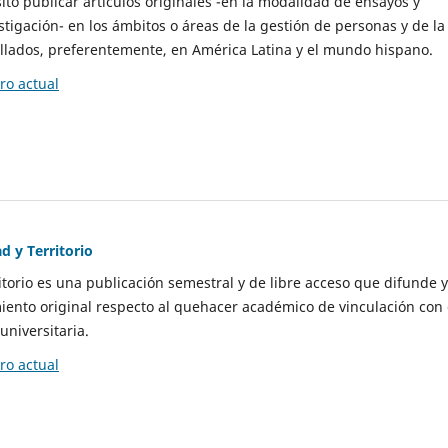
to publicar artículos originales -en la modalidad de ensayos y
stigación- en los ámbitos o áreas de la gestión de personas y de la
llados, preferentemente, en América Latina y el mundo hispano.
o actual
d y Territorio
itorio es una publicación semestral y de libre acceso que difunde y
ento original respecto al quehacer académico de vinculación con 
universitaria.
o actual