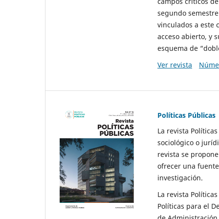
campos críticos de
segundo semestre 
vinculados a este 
acceso abierto, y 
esquema de “doble 
Ver revista
Númer
Políticas Públicas
La revista Política
sociológico o juríd
revista se propone 
ofrecer una fuente
investigación.
La revista Política
Políticas para el D
de Administración 