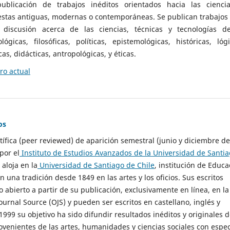
ublicación de trabajos inéditos orientados hacia las cienci
 estas antiguas, modernas o contemporáneas. Se publican trabajos
 discusión acerca de las ciencias, técnicas y tecnologías d
lógicas, filosóficas, políticas, epistemológicas, históricas, lógi
as, didácticas, antropológicas, y éticas.
o actual
os
ntífica (peer reviewed) de aparición semestral (junio y diciembre de
por el
Instituto de Estudios Avanzados de la Universidad de Santi
e aloja en la
Universidad de Santiago de Chile
, institución de Educa
n una tradición desde 1849 en las artes y los oficios. Sus escritos
 abierto a partir de su publicación, exclusivamente en línea, en la
urnal Source (OJS) y pueden ser escritos en castellano, inglés y
999 su objetivo ha sido difundir resultados inéditos y originales 
ovenientes de las artes, humanidades y ciencias sociales con espec