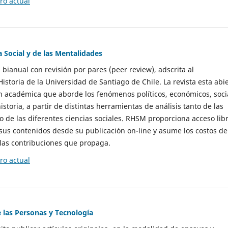
o actual
a Social y de las Mentalidades
 bianual con revisión por pares (peer review), adscrita al
storia de la Universidad de Santiago de Chile. La revista esta abi
n académica que aborde los fenómenos políticos, económicos, soci
historia, a partir de distintas herramientas de análisis tanto de las
e las diferentes ciencias sociales. RHSM proporciona acceso libr
sus contenidos desde su publicación on-line y asume los costos de
las contribuciones que propaga.
o actual
e las Personas y Tecnología