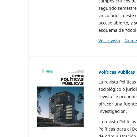
campos críticos de
segundo semestre 
vinculados a este 
acceso abierto, y 
esquema de “doble 
Ver revista
Númer
Políticas Públicas
La revista Política
sociológico o juríd
revista se propone 
ofrecer una fuente
investigación.
La revista Política
Políticas para el D
de Administración 