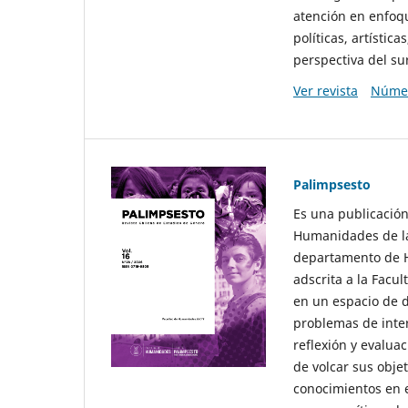
atención en enfoqu
políticas, artísti
perspectiva del sur
Ver revista
Númer
Palimpsesto
Es una publicación
Humanidades de la
departamento de Hi
adscrita a la Fac
en un espacio de d
problemas de interé
reflexión y evaluac
de volcar sus obje
conocimientos en e