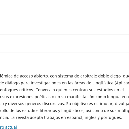
s
démica de acceso abierto, con sistema de arbitraje doble ciego, qu
de diálogo para investigaciones en las áreas de Lingüística (Aplica
 enfoques críticos. Convoca a quienes centran sus estudios en el
n sus expresiones poéticas o en su manifestación como lengua en 
so y diversos géneros discursivos. Su objetivo es estimular, divulga
rollo de los estudios literarios y lingüísticos, así como de sus múlti
cia. La revista acepta trabajos en español, inglés y portugués.
o actual