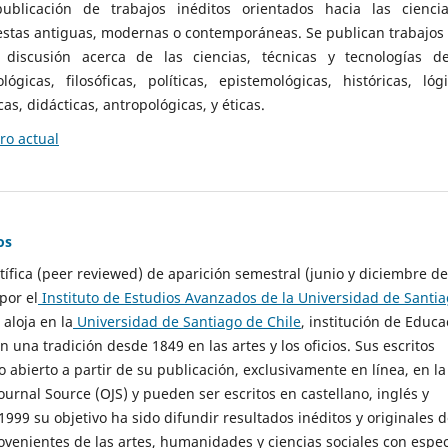
ublicación de trabajos inéditos orientados hacia las cienci
 estas antiguas, modernas o contemporáneas. Se publican trabajos
 discusión acerca de las ciencias, técnicas y tecnologías d
lógicas, filosóficas, políticas, epistemológicas, históricas, lógi
as, didácticas, antropológicas, y éticas.
o actual
os
ntífica (peer reviewed) de aparición semestral (junio y diciembre de
por el
Instituto de Estudios Avanzados de la Universidad de Santi
e aloja en la
Universidad de Santiago de Chile
, institución de Educa
n una tradición desde 1849 en las artes y los oficios. Sus escritos
 abierto a partir de su publicación, exclusivamente en línea, en la
urnal Source (OJS) y pueden ser escritos en castellano, inglés y
999 su objetivo ha sido difundir resultados inéditos y originales 
ovenientes de las artes, humanidades y ciencias sociales con espec