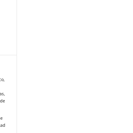
co,
as,
 de
de
tad