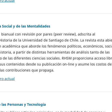
o actual
a Social y de las Mentalidades
 bianual con revisión por pares (peer review), adscrita al
storia de la Universidad de Santiago de Chile. La revista esta abi
n académica que aborde los fenómenos políticos, económicos, soci
historia, a partir de distintas herramientas de análisis tanto de las
e las diferentes ciencias sociales. RHSM proporciona acceso libr
sus contenidos desde su publicación on-line y asume los costos de
las contribuciones que propaga.
o actual
e las Personas y Tecnología