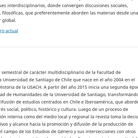
es interdisciplinarios, donde convergen discusiones sociales,
cas, filosóficas, que preferentemente aborden las materias desde un
 global.
o actual
 semestral de carácter multidisciplinario de la Facultad de
 Universidad de Santiago de Chile que nace en el año 2004 en el
storia de la USACH. A partir del año 2015 inicia una segunda épo
ultad de Humanidades de la Universidad de Santiago, transformánd
ifusión de estudios centrados en Chile e Iberoamérica, que abord
s social, político, histórico y cultura. Luego de un proceso de
ión interna como del medio local y regional la revista toma la deci
tivos y alcance hacia la promoción y difusión de la producción de
l campo de los Estudios de Género y sus intersecciones con otros