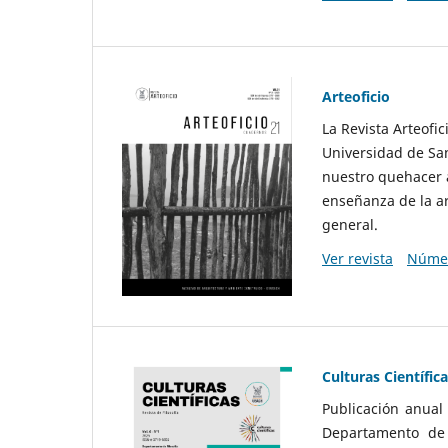
Arteoficio
La Revista Arteofi
Universidad de San
nuestro quehacer a
enseñanza de la ar
general.
Ver revista
Númer
Culturas Científic
Publicación anual
Departamento de F