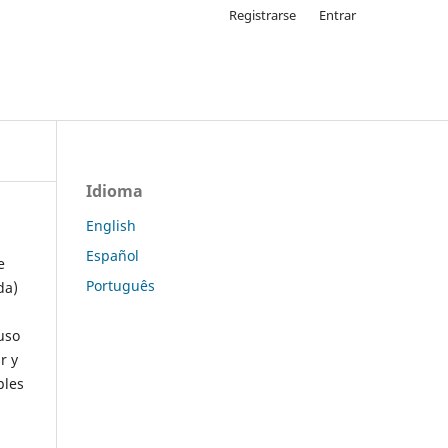
Registrarse
Entrar
Idioma
English
Español
e
Português
da)
uso
r y
ples