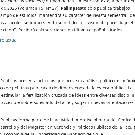
 las ciencias sociales y humanidades. En este contexto, a partir del
de 2025 (Volumen 15, N° 27),
Palimpsesto
solo publica trabajos
campo de estudios, mantendrá su carácter de revista semestral, de
sus artículos seguirán siendo sometidos a revisión de pares bajo el
ciego”. Recibirá colaboraciones en idioma español e inglés.
o actual
s Públicas presenta artículos que provean análisis político, económi
ico de políticas públicas o de dimensiones de la esfera pública. La
estimular la fertilización cruzada de ideas entre diversas disciplin
 accesible sobre su estado del arte y sugerir nuevas orientaciones
s Públicas forma parte de la actividad interdisciplinaria del Centro 
esarrollo y del Magíster en Gerencia y Políticas Públicas de la Facul
y Economía de la Universidad de Santiago de Chile.