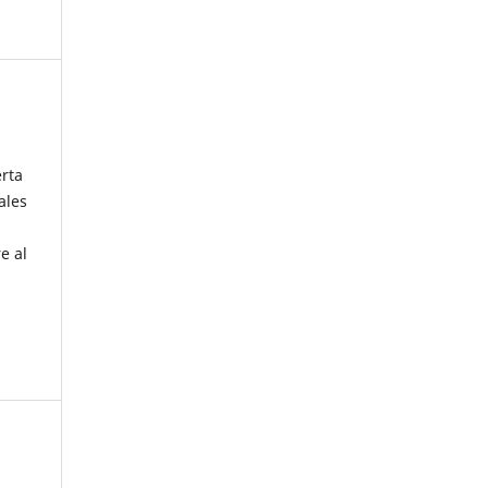
erta
ales
e al