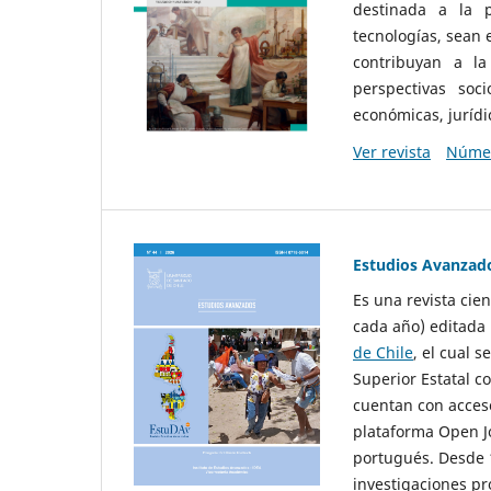
destinada a la p
tecnologías, sean
contribuyan a la
perspectivas socio
económicas, jurídic
Ver revista
Númer
Estudios Avanzad
Es una revista cie
cada año) editada 
de Chile
, el cual s
Superior Estatal co
cuentan con acceso
plataforma Open Jo
portugués. Desde 1
investigaciones pr