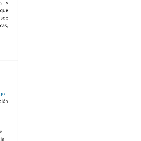
as y
 que
esde
cas,
ago
ción
de
ial