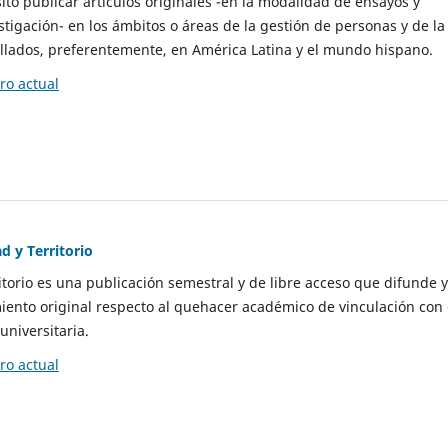
to publicar artículos originales -en la modalidad de ensayos y
stigación- en los ámbitos o áreas de la gestión de personas y de la
llados, preferentemente, en América Latina y el mundo hispano.
o actual
d y Territorio
itorio es una publicación semestral y de libre acceso que difunde y
ento original respecto al quehacer académico de vinculación con 
universitaria.
o actual