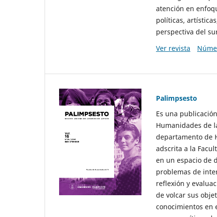
atención en enfoqu
políticas, artísti
perspectiva del sur
Ver revista
Númer
Palimpsesto
Es una publicación
Humanidades de la
departamento de Hi
adscrita a la Fac
en un espacio de d
problemas de interé
reflexión y evaluac
de volcar sus obje
conocimientos en e