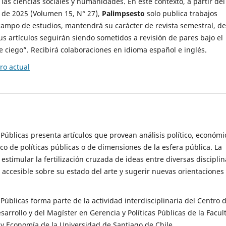
 las ciencias sociales y humanidades. En este contexto, a partir del
de 2025 (Volumen 15, N° 27),
Palimpsesto
solo publica trabajos
campo de estudios, mantendrá su carácter de revista semestral, de
sus artículos seguirán siendo sometidos a revisión de pares bajo el
ciego”. Recibirá colaboraciones en idioma español e inglés.
o actual
s Públicas presenta artículos que provean análisis político, económi
ico de políticas públicas o de dimensiones de la esfera pública. La
estimular la fertilización cruzada de ideas entre diversas disciplin
 accesible sobre su estado del arte y sugerir nuevas orientaciones
s Públicas forma parte de la actividad interdisciplinaria del Centro 
esarrollo y del Magíster en Gerencia y Políticas Públicas de la Facul
y Economía de la Universidad de Santiago de Chile.