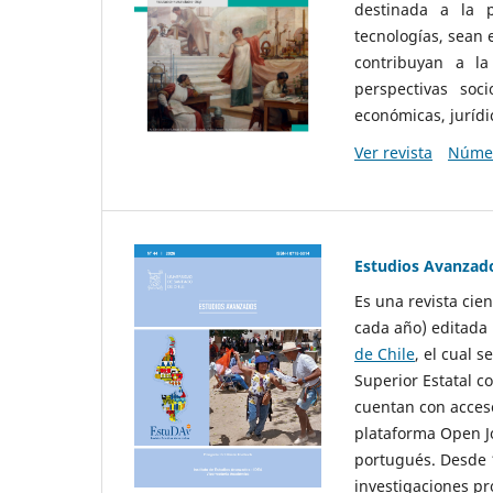
destinada a la p
tecnologías, sean
contribuyan a la
perspectivas socio
económicas, jurídic
Ver revista
Númer
Estudios Avanzad
Es una revista cie
cada año) editada 
de Chile
, el cual s
Superior Estatal co
cuentan con acceso
plataforma Open Jo
portugués. Desde 1
investigaciones pr