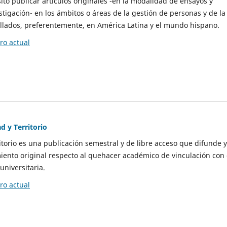
to publicar artículos originales -en la modalidad de ensayos y
stigación- en los ámbitos o áreas de la gestión de personas y de la
llados, preferentemente, en América Latina y el mundo hispano.
o actual
d y Territorio
itorio es una publicación semestral y de libre acceso que difunde y
ento original respecto al quehacer académico de vinculación con 
universitaria.
o actual