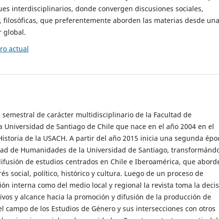
es interdisciplinarios, donde convergen discusiones sociales,
cas, filosóficas, que preferentemente aborden las materias desde un
 global.
o actual
 semestral de carácter multidisciplinario de la Facultad de
 Universidad de Santiago de Chile que nace en el año 2004 en el
storia de la USACH. A partir del año 2015 inicia una segunda épo
ultad de Humanidades de la Universidad de Santiago, transformánd
ifusión de estudios centrados en Chile e Iberoamérica, que abord
s social, político, histórico y cultura. Luego de un proceso de
ión interna como del medio local y regional la revista toma la deci
tivos y alcance hacia la promoción y difusión de la producción de
l campo de los Estudios de Género y sus intersecciones con otros