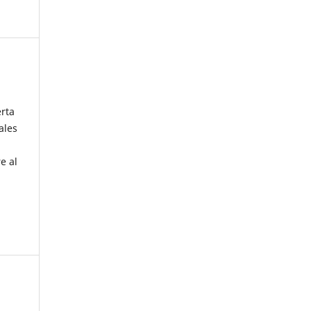
erta
ales
e al