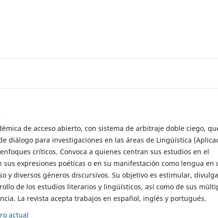
s
démica de acceso abierto, con sistema de arbitraje doble ciego, qu
de diálogo para investigaciones en las áreas de Lingüística (Aplica
 enfoques críticos. Convoca a quienes centran sus estudios en el
n sus expresiones poéticas o en su manifestación como lengua en 
so y diversos géneros discursivos. Su objetivo es estimular, divulga
rollo de los estudios literarios y lingüísticos, así como de sus múlti
cia. La revista acepta trabajos en español, inglés y portugués.
o actual