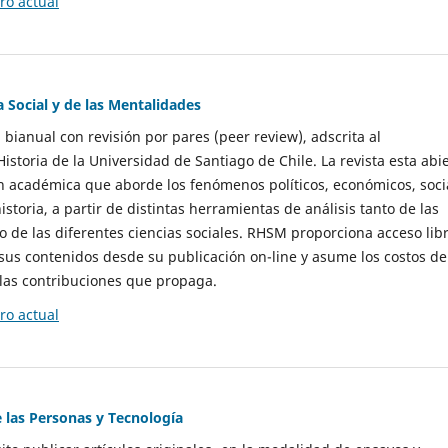
o actual
a Social y de las Mentalidades
 bianual con revisión por pares (peer review), adscrita al
storia de la Universidad de Santiago de Chile. La revista esta abi
n académica que aborde los fenómenos políticos, económicos, soci
historia, a partir de distintas herramientas de análisis tanto de las
e las diferentes ciencias sociales. RHSM proporciona acceso libr
sus contenidos desde su publicación on-line y asume los costos de
las contribuciones que propaga.
o actual
e las Personas y Tecnología