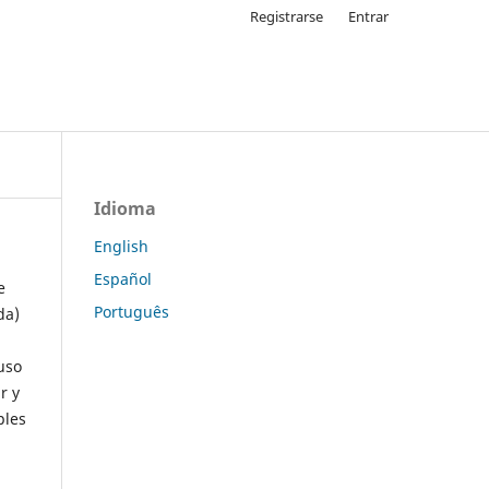
Registrarse
Entrar
Idioma
English
Español
e
Português
da)
uso
r y
ples