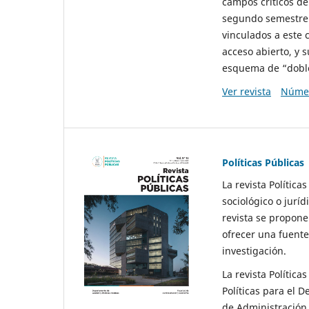
campos críticos de
segundo semestre 
vinculados a este 
acceso abierto, y 
esquema de “doble 
Ver revista
Númer
Políticas Públicas
La revista Política
sociológico o juríd
revista se propone 
ofrecer una fuente
investigación.
La revista Política
Políticas para el D
de Administración 